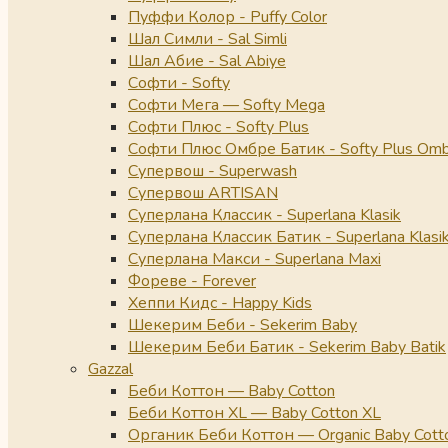
Пуффи Колор - Puffy Color
Шал Симли - Sal Simli
Шал Абие - Sal Abiye
Софти - Softy
Софти Мега — Softy Mega
Софти Плюс - Softy Plus
Софти Плюс Омбре Батик - Softy Plus Omb
Супервош - Superwash
Супервош ARTISAN
Суперлана Классик - Superlana Klasik
Суперлана Классик Батик - Superlana Klasik
Суперлана Макси - Superlana Maxi
Фореве - Forever
Хеппи Кидс - Happy Kids
Шекерим Беби - Sekerim Baby
Шекерим Беби Батик - Sekerim Baby Batik
Gazzal
Беби Коттон — Baby Cotton
Беби Коттон XL — Baby Cotton XL
Органик Беби Коттон — Organic Baby Cott