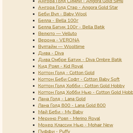
Ангора Голд Симли - Angora Gold Simli
Ангора Голд Стар - Angora Gold Star
Беби Вул - Baby Wool
Белла - Bella 100г
Белла Батик 100г - Bella Batik
Велюто — Velluto
Верона - VERONA
Вултайм — Wooltime
Дива - Diva
Дива Омбре Батик - Diva Ombre Batik
Кид Роял - Kid Royal
Коттон Голд - Cotton Gold
Коттон Беби Софт - Cotton Baby Soft
Коттон Голд Хобби - Cotton Gold Hobby
Коттон Голд Хобби Нью - Cotton Gold Hob
Лана Голд - Lana Gold
Лана Голд 800 - Lana Gold 800
Май Беби - My Baby
Мерино Роял - Merino Royal
Мохер Классик Нью - Mohair New
Пуффи - Puffy