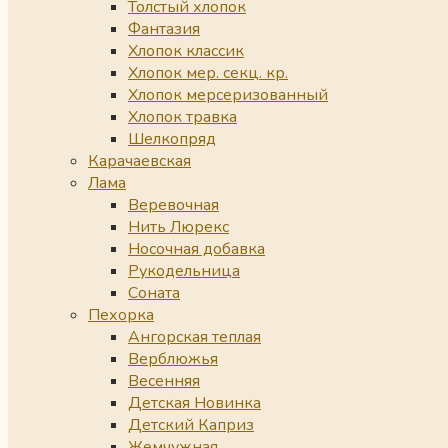
Толстый хлопок
Фантазия
Хлопок классик
Хлопок мер. секц. кр.
Хлопок мерсеризованный
Хлопок травка
Шелкопряд
Карачаевская
Лама
Веревочная
Нить Люрекс
Носочная добавка
Рукодельница
Соната
Пехорка
Ангорская теплая
Верблюжья
Весенняя
Детская Новинка
Детский Каприз
Жемчужная