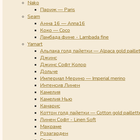
Nako
Париж — Paris
Seam
Анна 16 — Anna16
Коко — Coco
Ламбада фине - Lambada fine
Yarnart
Альпака голд пайетки — Alpaca gold paille
Джинс
Джинс Софт Колор
Дольче
Империал Мерино — Imperial merino
Интенсив Линен
Камелия
Камелия Нью
Канарис
Коттон голд пайетки — Cotton gold paillett
Линен Софт - Linen Soft
Макраме
Розагарден