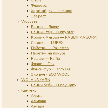
Стиль
Фловерс
Херитайдж — Heritage
Эверест
Wool sea
Банни — Bunny
Банни Стар - Bunny star
Кролик Ангора — RABBIT ANGORA
Люрекс — LUREX
Пайетки — Paillettes
Пайетки на конусе
Раффи — Raffia
Флакс — Flax
Фэнси фур - Fancy Fur
Эко вул - ECO WOOL
WOLANS YARN
Банни беби - Bunny Baby
Камтекс
Альма
Альпака
Ангара