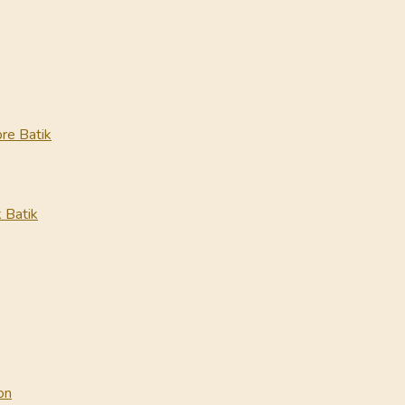
re Batik
 Batik
on