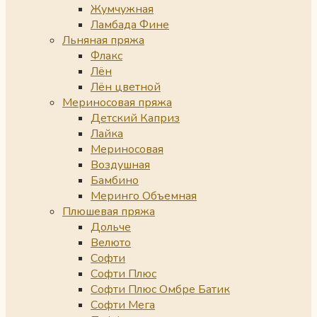
Жумчужная
Ламбада Фине
Льняная пряжа
Флакс
Лён
Лён цветной
Мериносовая пряжа
Детский Каприз
Лайка
Мериносовая
Воздушная
Бамбино
Меринго Объемная
Плюшевая пряжа
Дольче
Велюто
Софти
Софти Плюс
Софти Плюс Омбре Батик
Софти Мега