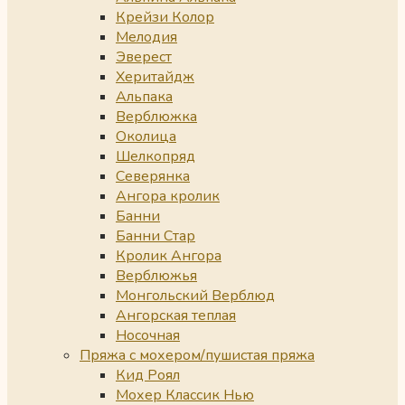
Крейзи Колор
Мелодия
Эверест
Херитайдж
Альпака
Верблюжка
Околица
Шелкопряд
Северянка
Ангора кролик
Банни
Банни Стар
Кролик Ангора
Верблюжья
Монгольский Верблюд
Ангорская теплая
Носочная
Пряжа с мохером/пушистая пряжа
Кид Роял
Мохер Классик Нью