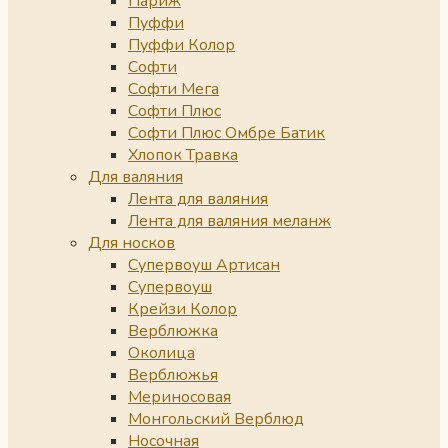
Париж
Пуффи
Пуффи Колор
Софти
Софти Мега
Софти Плюс
Софти Плюс Омбре Батик
Хлопок Травка
Для валяния
Лента для валяния
Лента для валяния меланж
Для носков
Супервоуш Артисан
Супервоуш
Крейзи Колор
Верблюжка
Околица
Верблюжья
Мериносовая
Монгольский Верблюд
Носочная