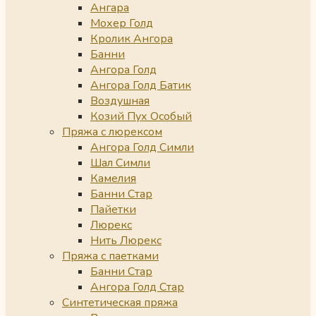
Ангара
Мохер Голд
Кролик Ангора
Банни
Ангора Голд
Ангора Голд Батик
Воздушная
Козий Пух Особый
Пряжа с люрексом
Ангора Голд Симли
Шал Симли
Камелия
Банни Стар
Пайетки
Люрекс
Нить Люрекс
Пряжа с паетками
Банни Стар
Ангора Голд Стар
Синтетическая пряжа