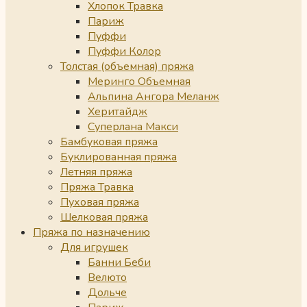
Хлопок Травка
Париж
Пуффи
Пуффи Колор
Толстая (объемная) пряжа
Меринго Объемная
Альпина Ангора Меланж
Херитайдж
Суперлана Макси
Бамбуковая пряжа
Буклированная пряжа
Летняя пряжа
Пряжа Травка
Пуховая пряжа
Шелковая пряжа
Пряжа по назначению
Для игрушек
Банни Беби
Велюто
Дольче