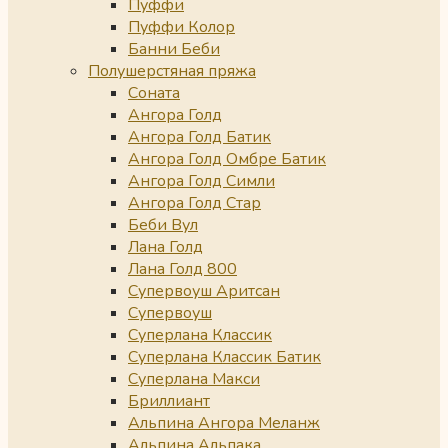
Пуффи
Пуффи Колор
Банни Беби
Полушерстяная пряжа
Соната
Ангора Голд
Ангора Голд Батик
Ангора Голд Омбре Батик
Ангора Голд Симли
Ангора Голд Стар
Беби Вул
Лана Голд
Лана Голд 800
Супервоуш Аритсан
Супервоуш
Суперлана Классик
Суперлана Классик Батик
Суперлана Макси
Бриллиант
Альпина Ангора Меланж
Альпина Альпака