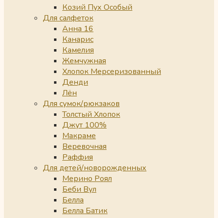
Козий Пух Особый
Для салфеток
Анна 16
Канарис
Камелия
Жемчужная
Хлопок Мерсеризованный
Денди
Лён
Для сумок/рюкзаков
Толстый Хлопок
Джут 100%
Макраме
Веревочная
Раффия
Для детей/новорожденных
Мерино Роял
Беби Вул
Белла
Белла Батик