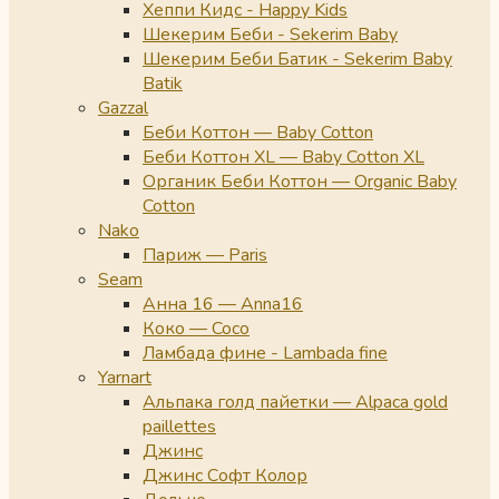
Хеппи Кидс - Happy Kids
Шекерим Беби - Sekerim Baby
Шекерим Беби Батик - Sekerim Baby
Batik
Gazzal
Беби Коттон — Baby Cotton
Беби Коттон XL — Baby Cotton XL
Органик Беби Коттон — Organic Baby
Cotton
Nako
Париж — Paris
Seam
Анна 16 — Anna16
Коко — Coco
Ламбада фине - Lambada fine
Yarnart
Альпака голд пайетки — Alpaca gold
paillettes
Джинс
Джинс Софт Колор