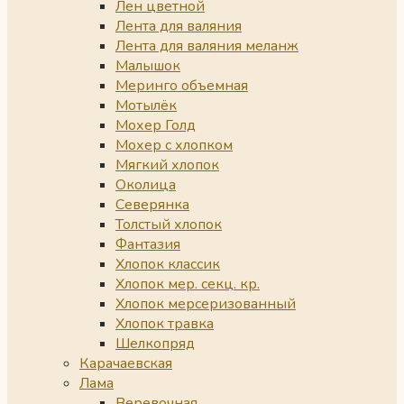
Лен цветной
Лента для валяния
Лента для валяния меланж
Малышок
Меринго объемная
Мотылёк
Мохер Голд
Мохер с хлопком
Мягкий хлопок
Околица
Северянка
Толстый хлопок
Фантазия
Хлопок классик
Хлопок мер. секц. кр.
Хлопок мерсеризованный
Хлопок травка
Шелкопряд
Карачаевская
Лама
Веревочная