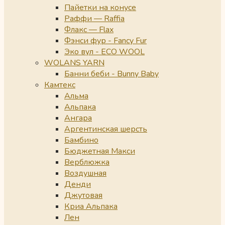
Пайетки на конусе
Раффи — Raffia
Флакс — Flax
Фэнси фур - Fancy Fur
Эко вул - ECO WOOL
WOLANS YARN
Банни беби - Bunny Baby
Камтекс
Альма
Альпака
Ангара
Аргентинская шерсть
Бамбино
Бюджетная Макси
Верблюжка
Воздушная
Денди
Джутовая
Криа Альпака
Лен