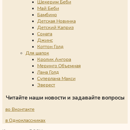
Шекерим Беби
Май Беби
Бамбино
Детская Новинка
Детский Каприз
Соната
Джинс
Коттон Голд
Для шапок
Кролик Ангора
Меринго Объемная
Лана Голд
Суперлана Макси
Эверест
Читайте наши новости и задавайте вопросы
во Вконтакте
в Одноклассниках