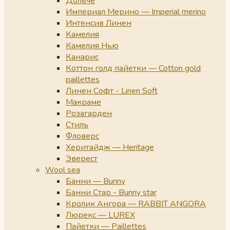
Дольче
Империал Мерино — Imperial merino
Интенсив Линен
Камелия
Камелия Нью
Канарис
Коттон голд пайетки — Cotton gold
paillettes
Линен Софт - Linen Soft
Макраме
Розагарден
Стиль
Фловерс
Херитайдж — Heritage
Эверест
Wool sea
Банни — Bunny
Банни Стар - Bunny star
Кролик Ангора — RABBIT ANGORA
Люрекс — LUREX
Пайетки — Paillettes