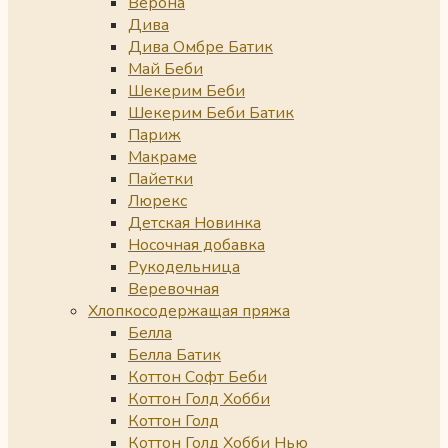
Верона
Дива
Дива Омбре Батик
Май Беби
Шекерим Беби
Шекерим Беби Батик
Париж
Макраме
Пайетки
Люрекс
Детская Новинка
Носочная добавка
Рукодельница
Веревочная
Хлопкосодержащая пряжа
Белла
Белла Батик
Коттон Софт Беби
Коттон Голд Хобби
Коттон Голд
Коттон Голд Хобби Нью