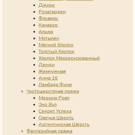
Джинс
Розагарден
Фловерс
Канарис
Альма
Мотылек
Мягкий Хлопок
Толстый Хлопок
Хлопок Мерсеризованный
Денди
Жемчужная
Анна 16
Ламбада Фине
Чистошерстяная пряжа
Мерино Роял
Эко Вул
Секрет Успеха
Овечья Шерсть
Аргентинская Шерсть
Фантазийная пряжа