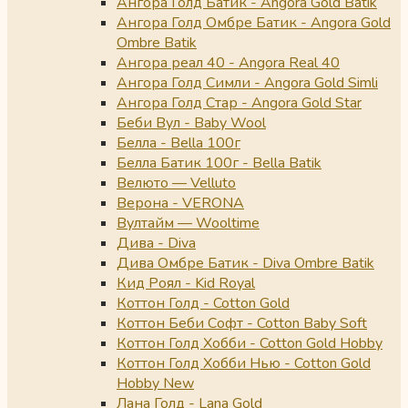
Ангора Голд Батик - Angora Gold Batik
Ангора Голд Омбре Батик - Angora Gold
Ombre Batik
Ангора реал 40 - Angora Real 40
Ангора Голд Симли - Angora Gold Simli
Ангора Голд Стар - Angora Gold Star
Беби Вул - Baby Wool
Белла - Bella 100г
Белла Батик 100г - Bella Batik
Велюто — Velluto
Верона - VERONA
Вултайм — Wooltime
Дива - Diva
Дива Омбре Батик - Diva Ombre Batik
Кид Роял - Kid Royal
Коттон Голд - Cotton Gold
Коттон Беби Софт - Cotton Baby Soft
Коттон Голд Хобби - Cotton Gold Hobby
Коттон Голд Хобби Нью - Cotton Gold
Hobby New
Лана Голд - Lana Gold