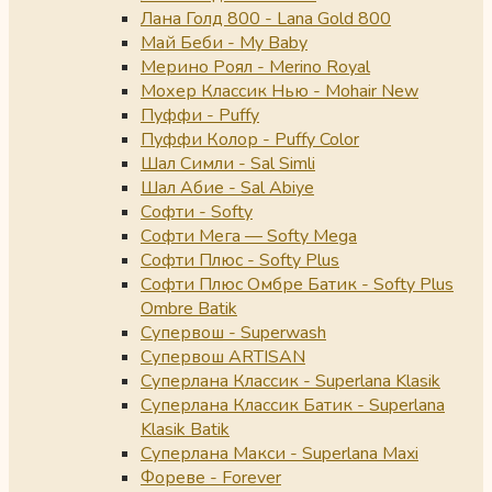
Лана Голд 800 - Lana Gold 800
Май Беби - My Baby
Мерино Роял - Merino Royal
Мохер Классик Нью - Mohair New
Пуффи - Puffy
Пуффи Колор - Puffy Color
Шал Симли - Sal Simli
Шал Абие - Sal Abiye
Софти - Softy
Софти Мега — Softy Mega
Софти Плюс - Softy Plus
Софти Плюс Омбре Батик - Softy Plus
Ombre Batik
Супервош - Superwash
Супервош ARTISAN
Суперлана Классик - Superlana Klasik
Суперлана Классик Батик - Superlana
Klasik Batik
Суперлана Макси - Superlana Maxi
Фореве - Forever