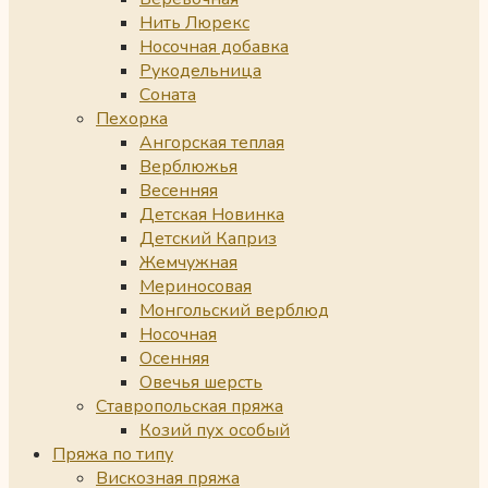
Нить Люрекс
Носочная добавка
Рукодельница
Соната
Пехорка
Ангорская теплая
Верблюжья
Весенняя
Детская Новинка
Детский Каприз
Жемчужная
Мериносовая
Монгольский верблюд
Носочная
Осенняя
Овечья шерсть
Ставропольская пряжа
Козий пух особый
Пряжа по типу
Вискозная пряжа