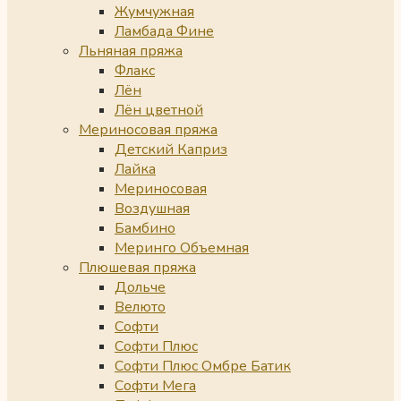
Жумчужная
Ламбада Фине
Льняная пряжа
Флакс
Лён
Лён цветной
Мериносовая пряжа
Детский Каприз
Лайка
Мериносовая
Воздушная
Бамбино
Меринго Объемная
Плюшевая пряжа
Дольче
Велюто
Софти
Софти Плюс
Софти Плюс Омбре Батик
Софти Мега