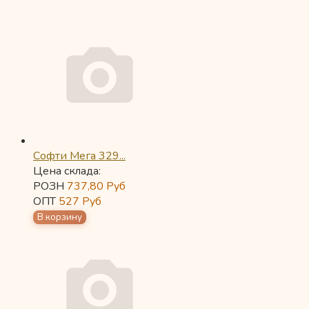
Софти Мега 329...
Цена склада:
РОЗН
737,80
Руб
ОПТ
527
Руб