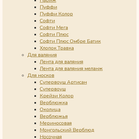
Париж
Пуффи
Пуффи Колор
Софти
Софти Мега
Софти Плюс
Софти Плюс Омбре Батик
Хлопок Травка
Для валяния
Лента для валяния
Лента для валяния меланж
Для носков
Супервоуш Артисан
Супервоуш
Крейзи Колор
Верблюжка
Околица
Верблюжья
Мериносовая
Монгольский Верблюд
Носочная