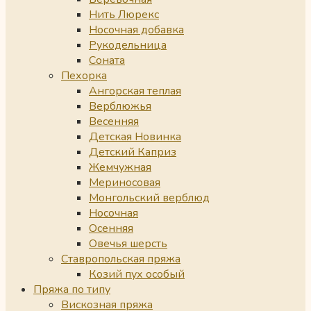
Нить Люрекс
Носочная добавка
Рукодельница
Соната
Пехорка
Ангорская теплая
Верблюжья
Весенняя
Детская Новинка
Детский Каприз
Жемчужная
Мериносовая
Монгольский верблюд
Носочная
Осенняя
Овечья шерсть
Ставропольская пряжа
Козий пух особый
Пряжа по типу
Вискозная пряжа