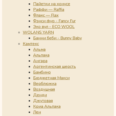
Пайетки на конусе
Раффи — Raffia
Флакс — Flax
Фэнси фур - Fancy Fur
Эко вул - ECO WOOL
WOLANS YARN
Банни беби - Bunny Baby
Камтекс
Альма
Альпака
Ангара
Аргентинская шерсть
Бамбино
Бюджетная Макси
Верблюжка
Воздушная
Денди
Джутовая
Криа Альпака
Лен