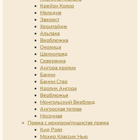
Крейзи Колор
Мелодия
Эверест
Херитайдж
Альпака
Верблюжка
Околица
Шелкопряд
Северянка
Ангора кролик
Банни
Банни Стар
Кролик Ангора
Верблюжья
Монгольский Верблюд
Ангорская теплая
Носочная
Пряжа с мохером/пушистая пряжа
Кид Роял
Мохер Классик Нью