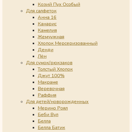
Козий Пух Особый
Для салфеток
Анна 16
Канарис
Камелия
Жемчужная
Хлопок Мерсеризованный
Денди
Лён
Для сумок/рюкзаков
Толстый Хлопок
Джут 100%
Макраме
Веревочная
Раффия
Для детей/новорожденных
Мерино Роял
Беби Вул
Белла
Белла Батик