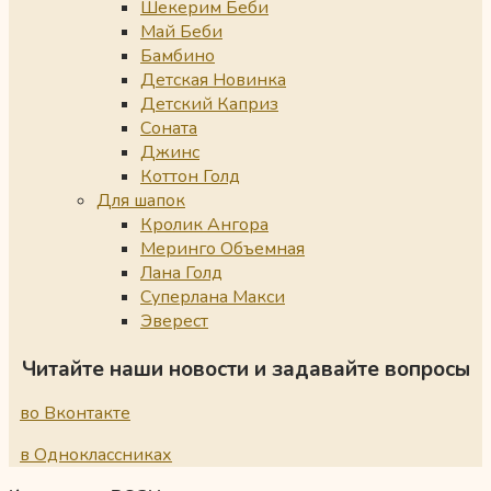
Шекерим Беби
Май Беби
Бамбино
Детская Новинка
Детский Каприз
Соната
Джинс
Коттон Голд
Для шапок
Кролик Ангора
Меринго Объемная
Лана Голд
Суперлана Макси
Эверест
Читайте наши новости и задавайте вопросы
во Вконтакте
в Одноклассниках