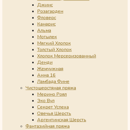
Джинс
Розагарден
Фловерс
Канарис
Альма
Мотылек
Мягкий Хлопок
Толстый Хлопок
Хлопок Мерсеризованный
Денди
Жемчужная
Анна 16
Ламбада Фине
Чистошерстяная пряжа
Мерино Роял
Эко Вул
Секрет Успеха
Овечья Шерсть
Аргентинская Шерсть
Фантазийная пряжа