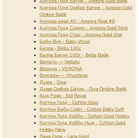
Ангора Голд Батик - Angora Gold Batik
Ангора Голд Омбре Батик - Angora Gold
Ombre Batik
Ангора реал 40 - Angora Real 40
Ангора Голд Симли - Angora Gold Simli
Ангора Голд Стар - Angora Gold Star
Беби Вул - Baby Wool
Белла - Bella 100г
Белла Батик 100г - Bella Batik
Велюто — Velluto
Верона - VERONA
Вултайм — Wooltime
Дива - Diva
Дива Омбре Батик - Diva Ombre Batik
Кид Роял - Kid Royal
Коттон Голд - Cotton Gold
Коттон Беби Софт - Cotton Baby Soft
Коттон Голд Хобби - Cotton Gold Hobby
Коттон Голд Хобби Нью - Cotton Gold
Hobby New
Лана Голд - Lana Gold