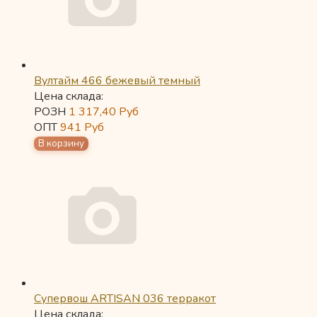
Вултайм 466 бежевый темный
Цена склада:
РОЗН
1 317,40
Руб
ОПТ
941
Руб
Супервош ARTISAN 036 терракот
Цена склада: