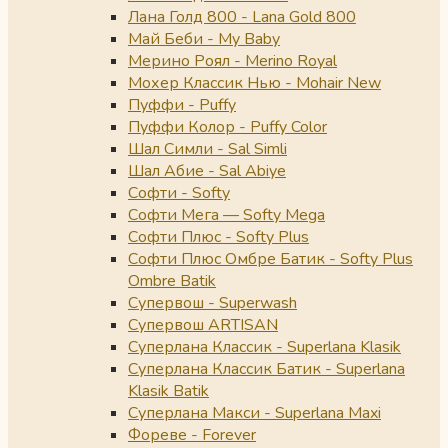
Лана Голд 800 - Lana Gold 800
Май Беби - My Baby
Мерино Роял - Merino Royal
Мохер Классик Нью - Mohair New
Пуффи - Puffy
Пуффи Колор - Puffy Color
Шал Симли - Sal Simli
Шал Абие - Sal Abiye
Софти - Softy
Софти Мега — Softy Mega
Софти Плюс - Softy Plus
Софти Плюс Омбре Батик - Softy Plus
Ombre Batik
Супервош - Superwash
Супервош ARTISAN
Суперлана Классик - Superlana Klasik
Суперлана Классик Батик - Superlana
Klasik Batik
Суперлана Макси - Superlana Maxi
Фореве - Forever