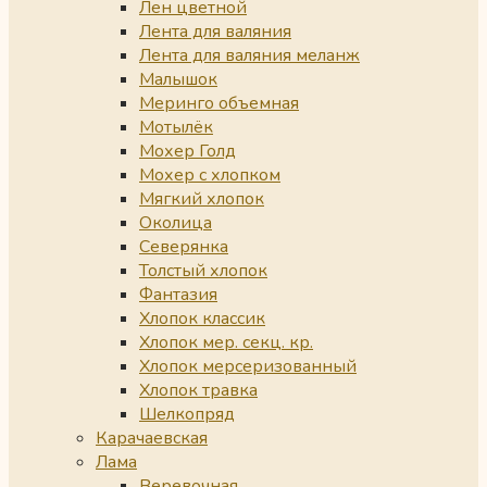
Лен цветной
Лента для валяния
Лента для валяния меланж
Малышок
Меринго объемная
Мотылёк
Мохер Голд
Мохер с хлопком
Мягкий хлопок
Околица
Северянка
Толстый хлопок
Фантазия
Хлопок классик
Хлопок мер. секц. кр.
Хлопок мерсеризованный
Хлопок травка
Шелкопряд
Карачаевская
Лама
Веревочная