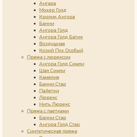
Ангара
Мохер Голд
Кролик Ангора
Банни
Ангора Голд
Ангора Голд Батик
Воздушная
Козий Пух Особый
Пряжа с люрексом
Ангора Голд Симли
Шал Симли
Камелия
Банни Стар
Пайетки
Люрекс
Нить Люрекс
Пряжа с паетками
Банни Стар
Ангора Голд Стар
Синтетическая пряжа