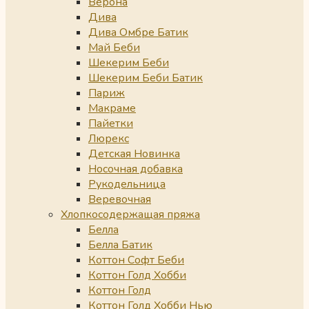
Верона
Дива
Дива Омбре Батик
Май Беби
Шекерим Беби
Шекерим Беби Батик
Париж
Макраме
Пайетки
Люрекс
Детская Новинка
Носочная добавка
Рукодельница
Веревочная
Хлопкосодержащая пряжа
Белла
Белла Батик
Коттон Софт Беби
Коттон Голд Хобби
Коттон Голд
Коттон Голд Хобби Нью