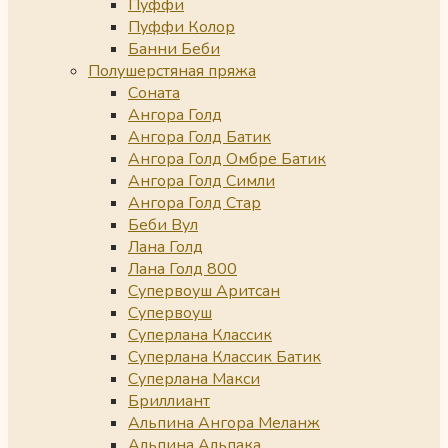
Пуффи
Пуффи Колор
Банни Беби
Полушерстяная пряжа
Соната
Ангора Голд
Ангора Голд Батик
Ангора Голд Омбре Батик
Ангора Голд Симли
Ангора Голд Стар
Беби Вул
Лана Голд
Лана Голд 800
Супервоуш Аритсан
Супервоуш
Суперлана Классик
Суперлана Классик Батик
Суперлана Макси
Бриллиант
Альпина Ангора Меланж
Альпина Альпака