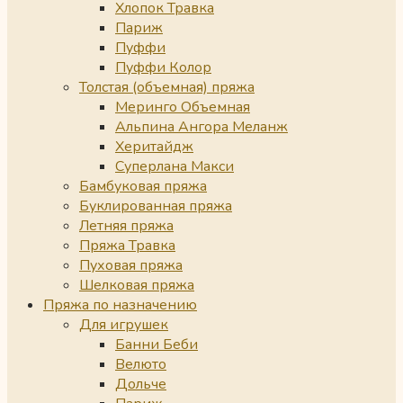
Хлопок Травка
Париж
Пуффи
Пуффи Колор
Толстая (объемная) пряжа
Меринго Объемная
Альпина Ангора Меланж
Херитайдж
Суперлана Макси
Бамбуковая пряжа
Буклированная пряжа
Летняя пряжа
Пряжа Травка
Пуховая пряжа
Шелковая пряжа
Пряжа по назначению
Для игрушек
Банни Беби
Велюто
Дольче