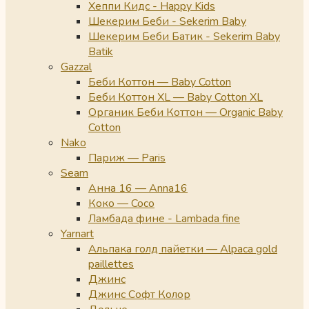
Хеппи Кидс - Happy Kids
Шекерим Беби - Sekerim Baby
Шекерим Беби Батик - Sekerim Baby
Batik
Gazzal
Беби Коттон — Baby Cotton
Беби Коттон XL — Baby Cotton XL
Органик Беби Коттон — Organic Baby
Cotton
Nako
Париж — Paris
Seam
Анна 16 — Anna16
Коко — Coco
Ламбада фине - Lambada fine
Yarnart
Альпака голд пайетки — Alpaca gold
paillettes
Джинс
Джинс Софт Колор