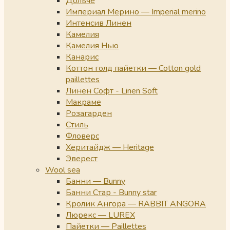
Дольче
Империал Мерино — Imperial merino
Интенсив Линен
Камелия
Камелия Нью
Канарис
Коттон голд пайетки — Cotton gold
paillettes
Линен Софт - Linen Soft
Макраме
Розагарден
Стиль
Фловерс
Херитайдж — Heritage
Эверест
Wool sea
Банни — Bunny
Банни Стар - Bunny star
Кролик Ангора — RABBIT ANGORA
Люрекс — LUREX
Пайетки — Paillettes