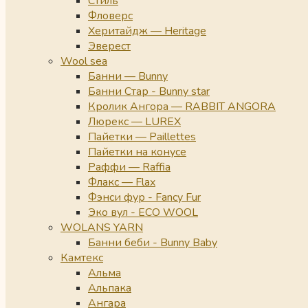
Стиль
Фловерс
Херитайдж — Heritage
Эверест
Wool sea
Банни — Bunny
Банни Стар - Bunny star
Кролик Ангора — RABBIT ANGORA
Люрекс — LUREX
Пайетки — Paillettes
Пайетки на конусе
Раффи — Raffia
Флакс — Flax
Фэнси фур - Fancy Fur
Эко вул - ECO WOOL
WOLANS YARN
Банни беби - Bunny Baby
Камтекс
Альма
Альпака
Ангара