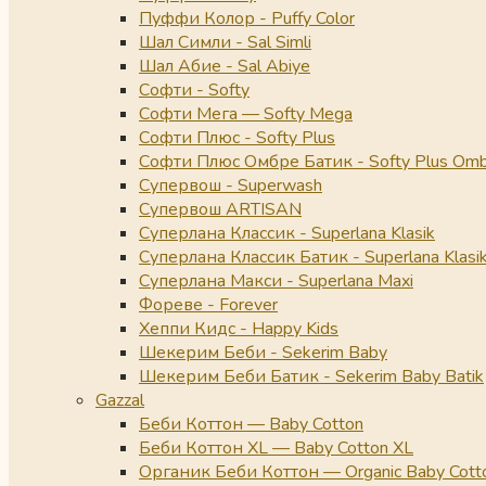
Пуффи Колор - Puffy Color
Шал Симли - Sal Simli
Шал Абие - Sal Abiye
Софти - Softy
Софти Мега — Softy Mega
Софти Плюс - Softy Plus
Софти Плюс Омбре Батик - Softy Plus Omb
Супервош - Superwash
Супервош ARTISAN
Суперлана Классик - Superlana Klasik
Суперлана Классик Батик - Superlana Klasik
Суперлана Макси - Superlana Maxi
Фореве - Forever
Хеппи Кидс - Happy Kids
Шекерим Беби - Sekerim Baby
Шекерим Беби Батик - Sekerim Baby Batik
Gazzal
Беби Коттон — Baby Cotton
Беби Коттон XL — Baby Cotton XL
Органик Беби Коттон — Organic Baby Cott