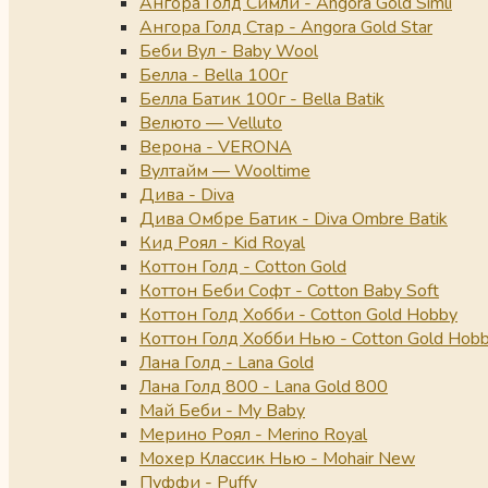
Ангора Голд Симли - Angora Gold Simli
Ангора Голд Стар - Angora Gold Star
Беби Вул - Baby Wool
Белла - Bella 100г
Белла Батик 100г - Bella Batik
Велюто — Velluto
Верона - VERONA
Вултайм — Wooltime
Дива - Diva
Дива Омбре Батик - Diva Ombre Batik
Кид Роял - Kid Royal
Коттон Голд - Cotton Gold
Коттон Беби Софт - Cotton Baby Soft
Коттон Голд Хобби - Cotton Gold Hobby
Коттон Голд Хобби Нью - Cotton Gold Hob
Лана Голд - Lana Gold
Лана Голд 800 - Lana Gold 800
Май Беби - My Baby
Мерино Роял - Merino Royal
Мохер Классик Нью - Mohair New
Пуффи - Puffy