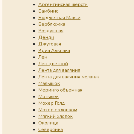
Аргентинская шерсть
Бамбино
Бюджетная Макси
Верблюжка
Воздушная
Денди
Джутовая
Криа Альпака
Лен
Лен цветной
Лента для валяния
Лента для валяния меланж
Малышок
Меринго объемная
Мотылёк
Мохер Голд
Мохер с хлопком
Мягкий хлопок
Околица
Северянка