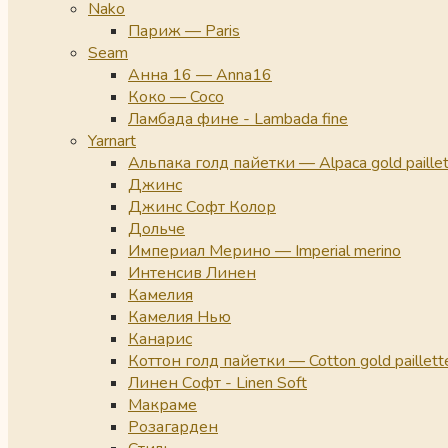
Nako
Париж — Paris
Seam
Анна 16 — Anna16
Коко — Coco
Ламбада фине - Lambada fine
Yarnart
Альпака голд пайетки — Alpaca gold paille
Джинс
Джинс Софт Колор
Дольче
Империал Мерино — Imperial merino
Интенсив Линен
Камелия
Камелия Нью
Канарис
Коттон голд пайетки — Cotton gold paillett
Линен Софт - Linen Soft
Макраме
Розагарден