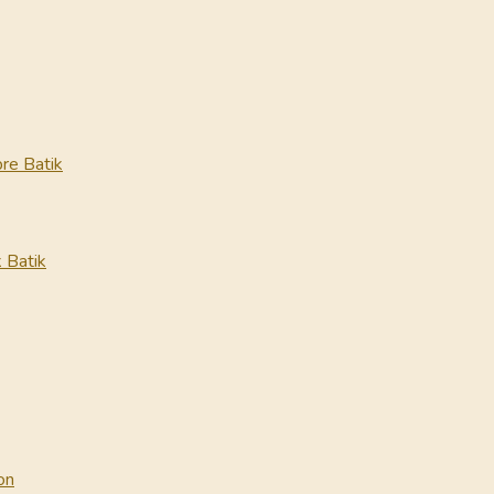
re Batik
 Batik
on