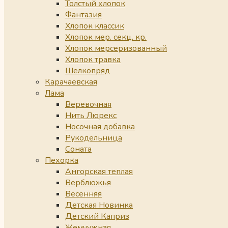
Толстый хлопок
Фантазия
Хлопок классик
Хлопок мер. секц. кр.
Хлопок мерсеризованный
Хлопок травка
Шелкопряд
Карачаевская
Лама
Веревочная
Нить Люрекс
Носочная добавка
Рукодельница
Соната
Пехорка
Ангорская теплая
Верблюжья
Весенняя
Детская Новинка
Детский Каприз
Жемчужная