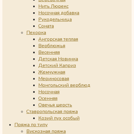
Нить Люрекс
Носочная добавка
Рукодельница
Соната
Пехорка
Ангорская теплая
Верблюжья
Весенняя
Детская Новинка
Детский Каприз
Жемчужная
Мериносовая
Монгольский верблюд
Носочная
Осенняя
Овечья шерсть
Ставропольская пряжа
Козий пух особый
Пряжа по типу
Вискозная пряжа