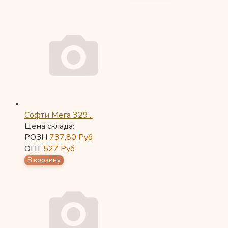
Софти Мега 329...
Цена склада:
РОЗН
737,80
Руб
ОПТ
527
Руб