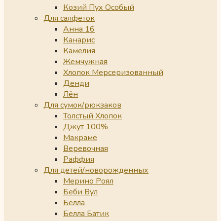
Козий Пух Особый
Для салфеток
Анна 16
Канарис
Камелия
Жемчужная
Хлопок Мерсеризованный
Денди
Лён
Для сумок/рюкзаков
Толстый Хлопок
Джут 100%
Макраме
Веревочная
Раффия
Для детей/новорожденных
Мерино Роял
Беби Вул
Белла
Белла Батик