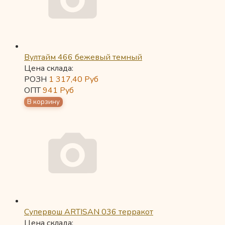
Вултайм 466 бежевый темный
Цена склада:
РОЗН
1 317,40
Руб
ОПТ
941
Руб
Супервош ARTISAN 036 терракот
Цена склада: