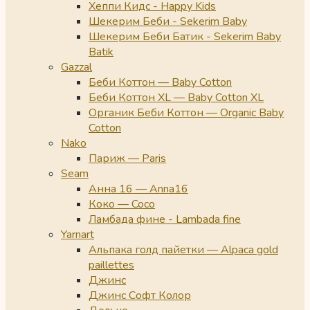
Хеппи Кидс - Happy Kids
Шекерим Беби - Sekerim Baby
Шекерим Беби Батик - Sekerim Baby
Batik
Gazzal
Беби Коттон — Baby Cotton
Беби Коттон XL — Baby Cotton XL
Органик Беби Коттон — Organic Baby
Cotton
Nako
Париж — Paris
Seam
Анна 16 — Anna16
Коко — Coco
Ламбада фине - Lambada fine
Yarnart
Альпака голд пайетки — Alpaca gold
paillettes
Джинс
Джинс Софт Колор