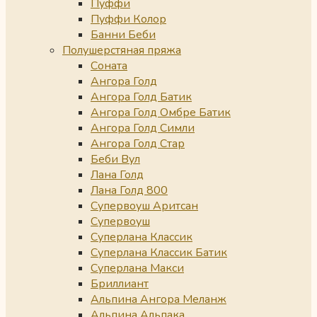
Пуффи
Пуффи Колор
Банни Беби
Полушерстяная пряжа
Соната
Ангора Голд
Ангора Голд Батик
Ангора Голд Омбре Батик
Ангора Голд Симли
Ангора Голд Стар
Беби Вул
Лана Голд
Лана Голд 800
Супервоуш Аритсан
Супервоуш
Суперлана Классик
Суперлана Классик Батик
Суперлана Макси
Бриллиант
Альпина Ангора Меланж
Альпина Альпака