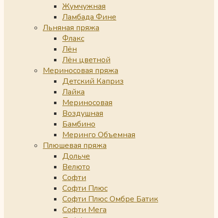
Жумчужная
Ламбада Фине
Льняная пряжа
Флакс
Лён
Лён цветной
Мериносовая пряжа
Детский Каприз
Лайка
Мериносовая
Воздушная
Бамбино
Меринго Объемная
Плюшевая пряжа
Дольче
Велюто
Софти
Софти Плюс
Софти Плюс Омбре Батик
Софти Мега