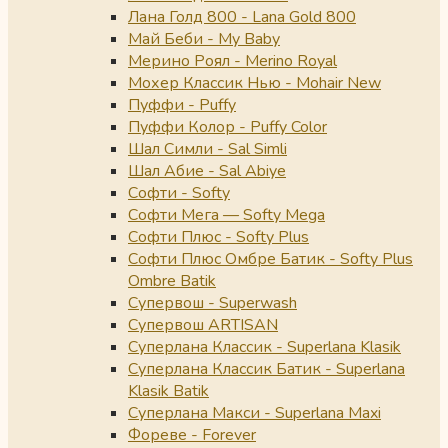
Лана Голд 800 - Lana Gold 800
Май Беби - My Baby
Мерино Роял - Merino Royal
Мохер Классик Нью - Mohair New
Пуффи - Puffy
Пуффи Колор - Puffy Color
Шал Симли - Sal Simli
Шал Абие - Sal Abiye
Софти - Softy
Софти Мега — Softy Mega
Софти Плюс - Softy Plus
Софти Плюс Омбре Батик - Softy Plus
Ombre Batik
Супервош - Superwash
Супервош ARTISAN
Суперлана Классик - Superlana Klasik
Суперлана Классик Батик - Superlana
Klasik Batik
Суперлана Макси - Superlana Maxi
Фореве - Forever