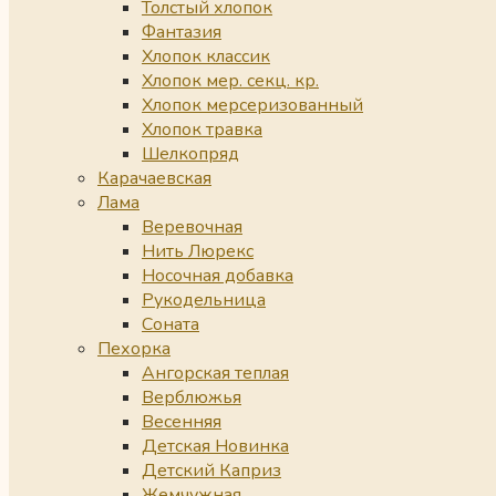
Толстый хлопок
Фантазия
Хлопок классик
Хлопок мер. секц. кр.
Хлопок мерсеризованный
Хлопок травка
Шелкопряд
Карачаевская
Лама
Веревочная
Нить Люрекс
Носочная добавка
Рукодельница
Соната
Пехорка
Ангорская теплая
Верблюжья
Весенняя
Детская Новинка
Детский Каприз
Жемчужная