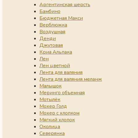
Аргентинская шерсть
Бамбино
Бюджетная Макси
Верблюжка
Воздушная
Денди
Джутовая
Криа Альпака
Лен
Лен цветной
Лента для валяния
Лента для валяния меланж
Малышок
Меринго объемная
Мотылёк
Мохер Голд
Мохер с хлопком
Мягкий хлопок
Околица
Северянка