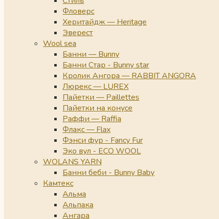
Стиль
Фловерс
Херитайдж — Heritage
Эверест
Wool sea
Банни — Bunny
Банни Стар - Bunny star
Кролик Ангора — RABBIT ANGORA
Люрекс — LUREX
Пайетки — Paillettes
Пайетки на конусе
Раффи — Raffia
Флакс — Flax
Фэнси фур - Fancy Fur
Эко вул - ECO WOOL
WOLANS YARN
Банни беби - Bunny Baby
Камтекс
Альма
Альпака
Ангара