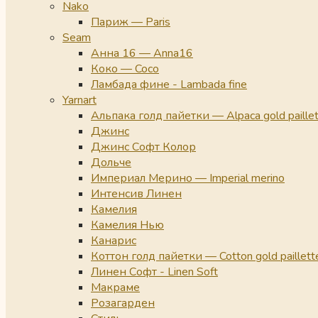
Nako
Париж — Paris
Seam
Анна 16 — Anna16
Коко — Coco
Ламбада фине - Lambada fine
Yarnart
Альпака голд пайетки — Alpaca gold paille
Джинс
Джинс Софт Колор
Дольче
Империал Мерино — Imperial merino
Интенсив Линен
Камелия
Камелия Нью
Канарис
Коттон голд пайетки — Cotton gold paillett
Линен Софт - Linen Soft
Макраме
Розагарден