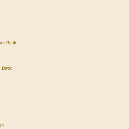
re Batik
 Batik
on