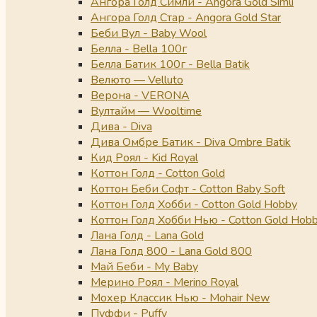
Ангора Голд Симли - Angora Gold Simli
Ангора Голд Стар - Angora Gold Star
Беби Вул - Baby Wool
Белла - Bella 100г
Белла Батик 100г - Bella Batik
Велюто — Velluto
Верона - VERONA
Вултайм — Wooltime
Дива - Diva
Дива Омбре Батик - Diva Ombre Batik
Кид Роял - Kid Royal
Коттон Голд - Cotton Gold
Коттон Беби Софт - Cotton Baby Soft
Коттон Голд Хобби - Cotton Gold Hobby
Коттон Голд Хобби Нью - Cotton Gold Hob
Лана Голд - Lana Gold
Лана Голд 800 - Lana Gold 800
Май Беби - My Baby
Мерино Роял - Merino Royal
Мохер Классик Нью - Mohair New
Пуффи - Puffy