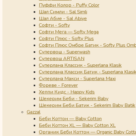
Пуффи Колор - Puffy Color
Шал Симли - Sal Simli
Шал Абие - Sal Abiye
Софти - Softy
Софти Мега — Softy Mega
Софти Плюс - Softy Plus
Софти Плюс Омбре Батик - Softy Plus Omb
Супервош - Superwash
Супервош ARTISAN
Суперлана Классик - Superlana Klasik
Суперлана Классик Батик - Superlana Klasik
Суперлана Макси - Superlana Maxi
Фореве - Forever
Хеппи Кидс - Happy Kids
Шекерим Беби - Sekerim Baby
Шекерим Беби Батик - Sekerim Baby Batik
Gazzal
Беби Коттон — Baby Cotton
Беби Коттон XL — Baby Cotton XL
Органик Беби Коттон — Organic Baby Cott