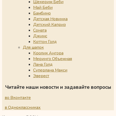
Шекерим Беби
Май Беби
Бамбино
Детская Новинка
Детский Каприз
Соната
Джинс
Коттон Голд
Для шапок
Кролик Ангора
Меринго Объемная
Лана Голд
Суперлана Макси
Эверест
Читайте наши новости и задавайте вопросы
во Вконтакте
в Одноклассниках