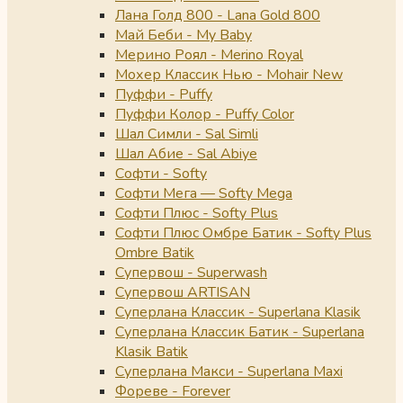
Лана Голд 800 - Lana Gold 800
Май Беби - My Baby
Мерино Роял - Merino Royal
Мохер Классик Нью - Mohair New
Пуффи - Puffy
Пуффи Колор - Puffy Color
Шал Симли - Sal Simli
Шал Абие - Sal Abiye
Софти - Softy
Софти Мега — Softy Mega
Софти Плюс - Softy Plus
Софти Плюс Омбре Батик - Softy Plus
Ombre Batik
Супервош - Superwash
Супервош ARTISAN
Суперлана Классик - Superlana Klasik
Суперлана Классик Батик - Superlana
Klasik Batik
Суперлана Макси - Superlana Maxi
Фореве - Forever