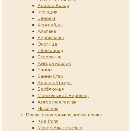
Крейзи Колор
Мелодия
Эверест
Херитайдж
Альпака
Верблюжка
Околица
Шелкопряд
Северянка
Ангора кролик
Банни
Банни Стар
Кролик Ангора
Верблюжья
Монгольский Верблюд
Ангорская теплая
Носочная
Пряжа с мохером/пушистая пряжа
Кид Роял
Мохер Классик Нью