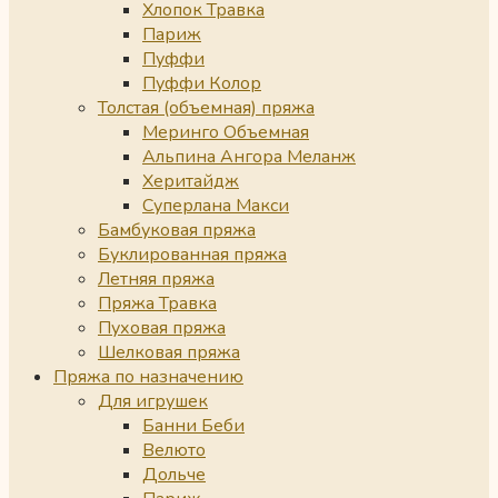
Хлопок Травка
Париж
Пуффи
Пуффи Колор
Толстая (объемная) пряжа
Меринго Объемная
Альпина Ангора Меланж
Херитайдж
Суперлана Макси
Бамбуковая пряжа
Буклированная пряжа
Летняя пряжа
Пряжа Травка
Пуховая пряжа
Шелковая пряжа
Пряжа по назначению
Для игрушек
Банни Беби
Велюто
Дольче