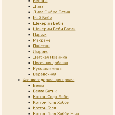
Верона
Дива
Дива Омбре Батик
Май Беби
Шекерим Беби
Шекерим Беби Батик
Париж
Макраме
Пайетки
Люрекс
Детская Новинка
Носочная добавка
Рукодельница
Веревочная
Хлопкосодержащая пряжа
Белла
Белла Батик
Коттон Софт Беби
Коттон Голд Хобби
Коттон Голд
Коттон Голд Хобби Нью