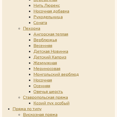
Нить Люрекс
Носочная добавка
Рукодельница
Соната
Пехорка
Ангорская теплая
Верблюжья
Весенняя
Детская Новинка
Детский Каприз
Жемчужная
Мериносовая
Монгольский верблюд
Носочная
Осенняя
Овечья шерсть
Ставропольская пряжа
Козий пух особый
Пряжа по типу
Вискозная пряжа