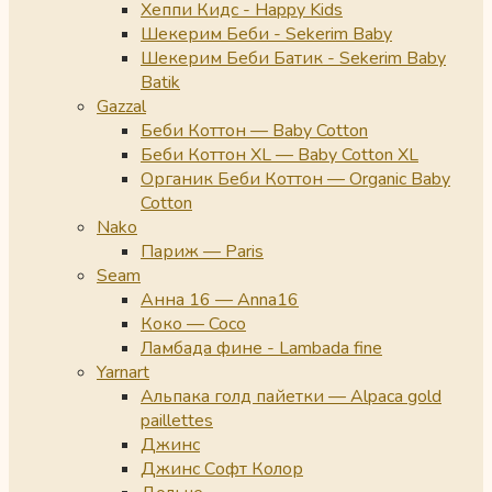
Хеппи Кидс - Happy Kids
Шекерим Беби - Sekerim Baby
Шекерим Беби Батик - Sekerim Baby
Batik
Gazzal
Беби Коттон — Baby Cotton
Беби Коттон XL — Baby Cotton XL
Органик Беби Коттон — Organic Baby
Cotton
Nako
Париж — Paris
Seam
Анна 16 — Anna16
Коко — Coco
Ламбада фине - Lambada fine
Yarnart
Альпака голд пайетки — Alpaca gold
paillettes
Джинс
Джинс Софт Колор