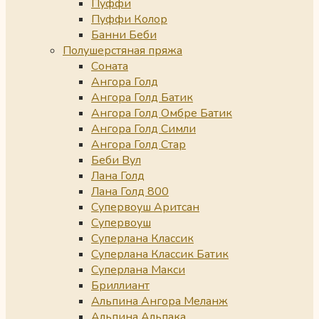
Пуффи
Пуффи Колор
Банни Беби
Полушерстяная пряжа
Соната
Ангора Голд
Ангора Голд Батик
Ангора Голд Омбре Батик
Ангора Голд Симли
Ангора Голд Стар
Беби Вул
Лана Голд
Лана Голд 800
Супервоуш Аритсан
Супервоуш
Суперлана Классик
Суперлана Классик Батик
Суперлана Макси
Бриллиант
Альпина Ангора Меланж
Альпина Альпака