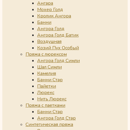
Ангара
Мохер Голд
Кролик Ангора
Банни
Ангора Голд
Ангора Голд Батик
Воздушная
Козий Пух Особый
Пряжа с люрексом
Ангора Голд Симли
Шал Симли
Камелия
Банни Стар
Пайетки
Люрекс
Нить Люрекс
Пряжа с паетками
Банни Стар
Ангора Голд Стар
Синтетическая пряжа