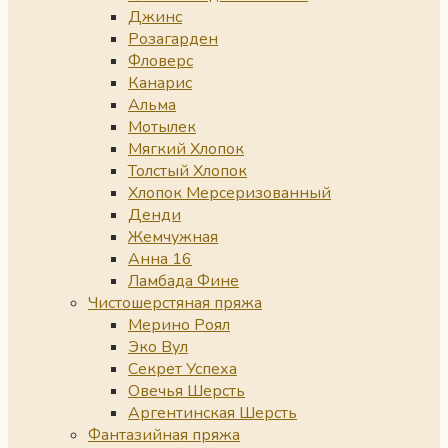
Джинс
Розагарден
Фловерс
Канарис
Альма
Мотылек
Мягкий Хлопок
Толстый Хлопок
Хлопок Мерсеризованный
Денди
Жемчужная
Анна 16
Ламбада Фине
Чистошерстяная пряжа
Мерино Роял
Эко Вул
Секрет Успеха
Овечья Шерсть
Аргентинская Шерсть
Фантазийная пряжа