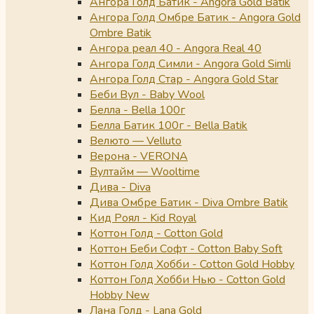
Ангора Голд Батик - Angora Gold Batik
Ангора Голд Омбре Батик - Angora Gold
Ombre Batik
Ангора реал 40 - Angora Real 40
Ангора Голд Симли - Angora Gold Simli
Ангора Голд Стар - Angora Gold Star
Беби Вул - Baby Wool
Белла - Bella 100г
Белла Батик 100г - Bella Batik
Велюто — Velluto
Верона - VERONA
Вултайм — Wooltime
Дива - Diva
Дива Омбре Батик - Diva Ombre Batik
Кид Роял - Kid Royal
Коттон Голд - Cotton Gold
Коттон Беби Софт - Cotton Baby Soft
Коттон Голд Хобби - Cotton Gold Hobby
Коттон Голд Хобби Нью - Cotton Gold
Hobby New
Лана Голд - Lana Gold