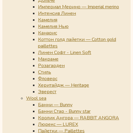
Дольче
Империал Мерино — Imperial merino
Интенсив Линен
Камелия
Камелия Нью
Канарис
Коттон голд пайетки — Cotton gold
paillettes
Линен Софт - Linen Soft
Макраме
Розагарден
Стиль
Фловерс
Херитайдж — Heritage
Эверест
Wool sea
Банни — Bunny
Банни Стар - Bunny star
Кролик Ангора — RABBIT ANGORA
Люрекс — LUREX
Пайетки — Paillettes