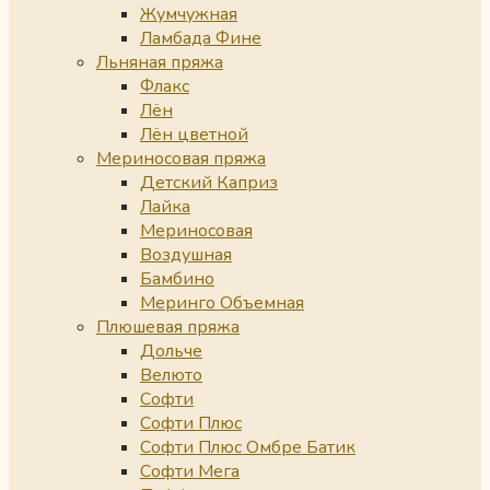
Жумчужная
Ламбада Фине
Льняная пряжа
Флакс
Лён
Лён цветной
Мериносовая пряжа
Детский Каприз
Лайка
Мериносовая
Воздушная
Бамбино
Меринго Объемная
Плюшевая пряжа
Дольче
Велюто
Софти
Софти Плюс
Софти Плюс Омбре Батик
Софти Мега