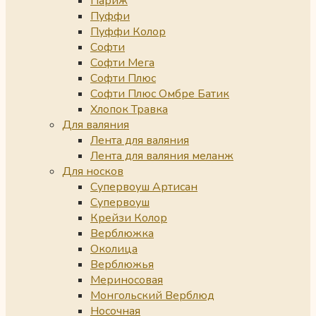
Париж
Пуффи
Пуффи Колор
Софти
Софти Мега
Софти Плюс
Софти Плюс Омбре Батик
Хлопок Травка
Для валяния
Лента для валяния
Лента для валяния меланж
Для носков
Супервоуш Артисан
Супервоуш
Крейзи Колор
Верблюжка
Околица
Верблюжья
Мериносовая
Монгольский Верблюд
Носочная