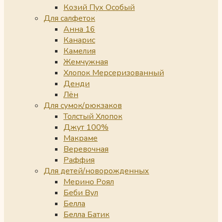
Козий Пух Особый
Для салфеток
Анна 16
Канарис
Камелия
Жемчужная
Хлопок Мерсеризованный
Денди
Лён
Для сумок/рюкзаков
Толстый Хлопок
Джут 100%
Макраме
Веревочная
Раффия
Для детей/новорожденных
Мерино Роял
Беби Вул
Белла
Белла Батик