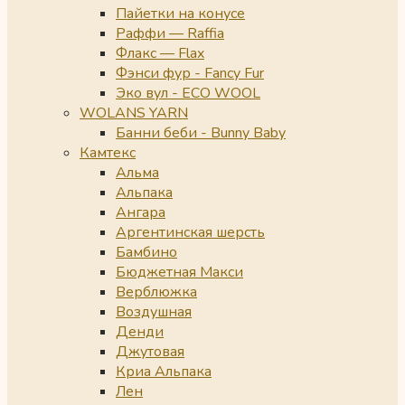
Пайетки на конусе
Раффи — Raffia
Флакс — Flax
Фэнси фур - Fancy Fur
Эко вул - ECO WOOL
WOLANS YARN
Банни беби - Bunny Baby
Камтекс
Альма
Альпака
Ангара
Аргентинская шерсть
Бамбино
Бюджетная Макси
Верблюжка
Воздушная
Денди
Джутовая
Криа Альпака
Лен