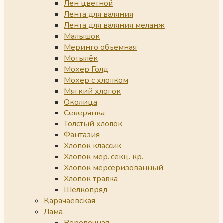
Лен цветной
Лента для валяния
Лента для валяния меланж
Малышок
Меринго объемная
Мотылёк
Мохер Голд
Мохер с хлопком
Мягкий хлопок
Околица
Северянка
Толстый хлопок
Фантазия
Хлопок классик
Хлопок мер. секц. кр.
Хлопок мерсеризованный
Хлопок травка
Шелкопряд
Карачаевская
Лама
Веревочная