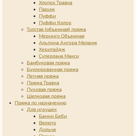
Хлопок Травка
Париж
Пуффи
Пуффи Колор
Толстая (объемная) пряжа
Меринго Объемная
Альпина Ангора Меланж
Херитайдж
Суперлана Макси
Бамбуковая пряжа
Буклированная пряжа
Летняя пряжа
Пряжа Травка
Пуховая пряжа
Шелковая пряжа
Пряжа по назначению
Для игрушек
Банни Беби
Велюто
Дольче