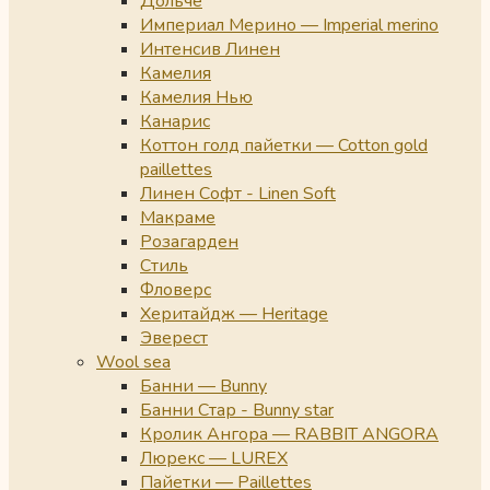
Дольче
Империал Мерино — Imperial merino
Интенсив Линен
Камелия
Камелия Нью
Канарис
Коттон голд пайетки — Cotton gold
paillettes
Линен Софт - Linen Soft
Макраме
Розагарден
Стиль
Фловерс
Херитайдж — Heritage
Эверест
Wool sea
Банни — Bunny
Банни Стар - Bunny star
Кролик Ангора — RABBIT ANGORA
Люрекс — LUREX
Пайетки — Paillettes