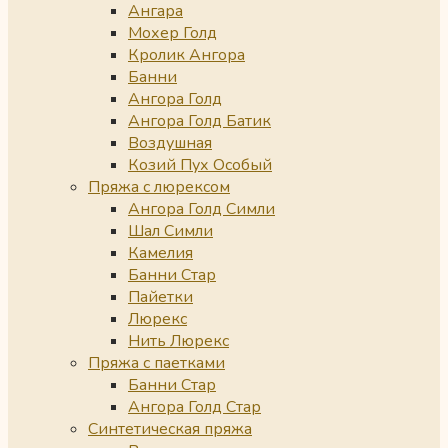
Ангара
Мохер Голд
Кролик Ангора
Банни
Ангора Голд
Ангора Голд Батик
Воздушная
Козий Пух Особый
Пряжа с люрексом
Ангора Голд Симли
Шал Симли
Камелия
Банни Стар
Пайетки
Люрекс
Нить Люрекс
Пряжа с паетками
Банни Стар
Ангора Голд Стар
Синтетическая пряжа