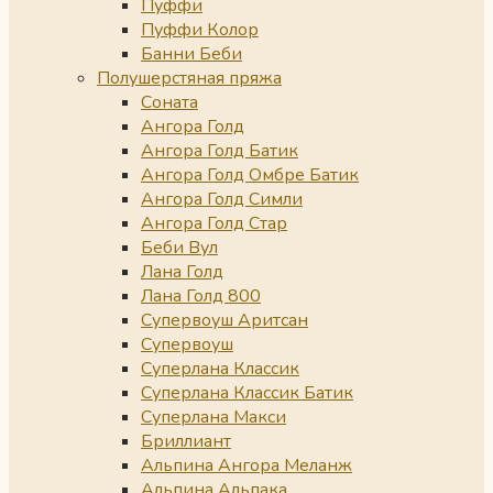
Пуффи
Пуффи Колор
Банни Беби
Полушерстяная пряжа
Соната
Ангора Голд
Ангора Голд Батик
Ангора Голд Омбре Батик
Ангора Голд Симли
Ангора Голд Стар
Беби Вул
Лана Голд
Лана Голд 800
Супервоуш Аритсан
Супервоуш
Суперлана Классик
Суперлана Классик Батик
Суперлана Макси
Бриллиант
Альпина Ангора Меланж
Альпина Альпака