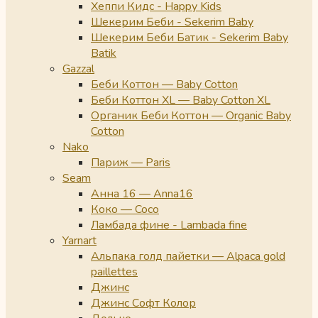
Хеппи Кидс - Happy Kids
Шекерим Беби - Sekerim Baby
Шекерим Беби Батик - Sekerim Baby
Batik
Gazzal
Беби Коттон — Baby Cotton
Беби Коттон XL — Baby Cotton XL
Органик Беби Коттон — Organic Baby
Cotton
Nako
Париж — Paris
Seam
Анна 16 — Anna16
Коко — Coco
Ламбада фине - Lambada fine
Yarnart
Альпака голд пайетки — Alpaca gold
paillettes
Джинс
Джинс Софт Колор