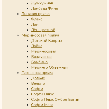
Жумчужная
Ламбада Фине
Льняная пряжа
Флакс
Лён
Лён цветной
Мериносовая пряжа
Детский Каприз
Лайка
Мериносовая
Воздушная
Бамбино
Меринго Объемная
Плюшевая пряжа
Дольче
Велюто
Софти
Софти Плюс
Софти Плюс Омбре Батик
Софти Мега