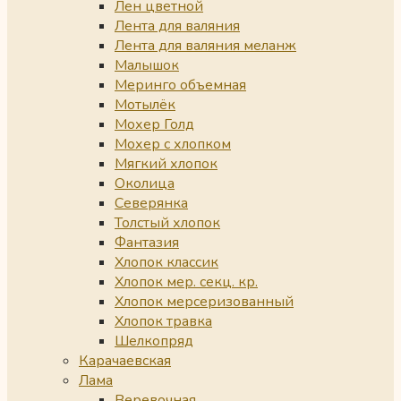
Лен цветной
Лента для валяния
Лента для валяния меланж
Малышок
Меринго объемная
Мотылёк
Мохер Голд
Мохер с хлопком
Мягкий хлопок
Околица
Северянка
Толстый хлопок
Фантазия
Хлопок классик
Хлопок мер. секц. кр.
Хлопок мерсеризованный
Хлопок травка
Шелкопряд
Карачаевская
Лама
Веревочная