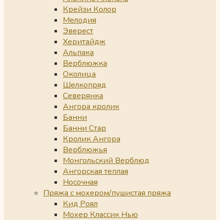
Крейзи Колор
Мелодия
Эверест
Херитайдж
Альпака
Верблюжка
Околица
Шелкопряд
Северянка
Ангора кролик
Банни
Банни Стар
Кролик Ангора
Верблюжья
Монгольский Верблюд
Ангорская теплая
Носочная
Пряжа с мохером/пушистая пряжа
Кид Роял
Мохер Классик Нью