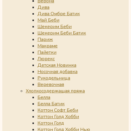
Верона
Дива
Дива Омбре Батик
Май Беби
Шекерим Беби
Шекерим Беби Батик
Париж
Макраме
Пайетки
Люрекс
Детская Новинка
Носочная добавка
Рукодельница
Веревочная
Хлопкосодержащая пряжа
Белла
Белла Батик
Коттон Софт Беби
Коттон Голд Хобби
Коттон Голд
Коттон Голд Хобби Нью