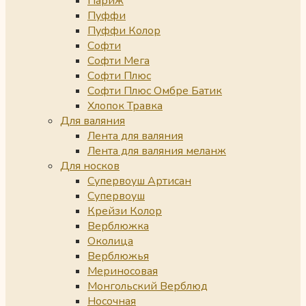
Париж
Пуффи
Пуффи Колор
Софти
Софти Мега
Софти Плюс
Софти Плюс Омбре Батик
Хлопок Травка
Для валяния
Лента для валяния
Лента для валяния меланж
Для носков
Супервоуш Артисан
Супервоуш
Крейзи Колор
Верблюжка
Околица
Верблюжья
Мериносовая
Монгольский Верблюд
Носочная