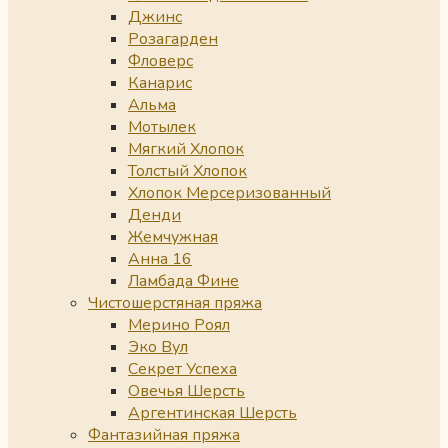
Джинс
Розагарден
Фловерс
Канарис
Альма
Мотылек
Мягкий Хлопок
Толстый Хлопок
Хлопок Мерсеризованный
Денди
Жемчужная
Анна 16
Ламбада Фине
Чистошерстяная пряжа
Мерино Роял
Эко Вул
Секрет Успеха
Овечья Шерсть
Аргентинская Шерсть
Фантазийная пряжа