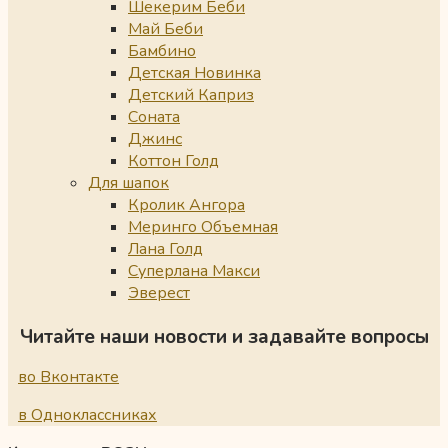
Шекерим Беби
Май Беби
Бамбино
Детская Новинка
Детский Каприз
Соната
Джинс
Коттон Голд
Для шапок
Кролик Ангора
Меринго Объемная
Лана Голд
Суперлана Макси
Эверест
Читайте наши новости и задавайте вопросы
во Вконтакте
в Одноклассниках