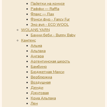
Пайетки на конусе
Раффи — Raffia
Флакс — Flax
Фэнси фур - Fancy Fur
Эко вул - ECO WOOL
WOLANS YARN
Банни беби - Bunny Baby
Камтекс
Альма
Альпака
Ангара
Аргентинская шерсть
Бамбино
Бюджетная Макси
Верблюжка
Воздушная
Денди
Джутовая
Криа Альпака
Лен