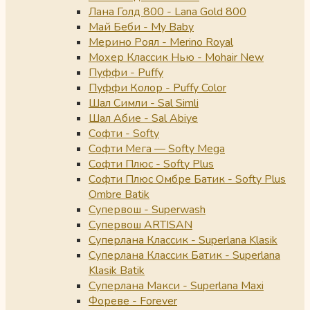
Лана Голд 800 - Lana Gold 800
Май Беби - My Baby
Мерино Роял - Merino Royal
Мохер Классик Нью - Mohair New
Пуффи - Puffy
Пуффи Колор - Puffy Color
Шал Симли - Sal Simli
Шал Абие - Sal Abiye
Софти - Softy
Софти Мега — Softy Mega
Софти Плюс - Softy Plus
Софти Плюс Омбре Батик - Softy Plus
Ombre Batik
Супервош - Superwash
Супервош ARTISAN
Суперлана Классик - Superlana Klasik
Суперлана Классик Батик - Superlana
Klasik Batik
Суперлана Макси - Superlana Maxi
Фореве - Forever