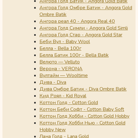
Ангора Голд Батик - Angora Gold Batik
Ангора Голд Омбре Батик - Angora Gold
Ombre Batik
Ангора реал 40 - Angora Real 40
Ангора Голд Симли - Angora Gold Simli
Ангора Голд Стар - Angora Gold Star
Беби Вул - Baby Wool
Белла - Bella 100г
Белла Батик 100г - Bella Batik
Велюто — Velluto
Верона - VERONA
Вултайм — Wooltime
Дива - Diva
Дива Омбре Батик - Diva Ombre Batik
Кид Роял - Kid Royal
Коттон Голд - Cotton Gold
Коттон Беби Софт - Cotton Baby Soft
Коттон Голд Хобби - Cotton Gold Hobby
Коттон Голд Хобби Нью - Cotton Gold
Hobby New
Лана Голд - Lana Gold