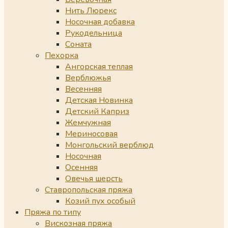
Нить Люрекс
Носочная добавка
Рукодельница
Соната
Пехорка
Ангорская теплая
Верблюжья
Весенняя
Детская Новинка
Детский Каприз
Жемчужная
Мериносовая
Монгольский верблюд
Носочная
Осенняя
Овечья шерсть
Ставропольская пряжа
Козий пух особый
Пряжа по типу
Вискозная пряжа