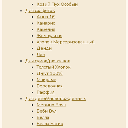
Козий Пух Особый
Для салфеток
Анна 16
Канарис
Камелия
Жемчужная
Хлопок Мерсеризованный
Денди
Лён
Для сумок/рюкзаков
Толстый Хлопок
Джут 100%
Макраме
Веревочная
Раффия
Для детей/новорожденных
Мерино Роял
Беби Вул
Белла
Белла Батик