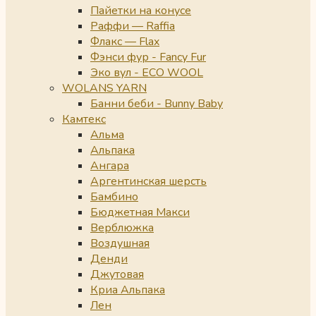
Пайетки на конусе
Раффи — Raffia
Флакс — Flax
Фэнси фур - Fancy Fur
Эко вул - ECO WOOL
WOLANS YARN
Банни беби - Bunny Baby
Камтекс
Альма
Альпака
Ангара
Аргентинская шерсть
Бамбино
Бюджетная Макси
Верблюжка
Воздушная
Денди
Джутовая
Криа Альпака
Лен