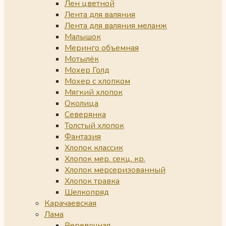
Лен цветной
Лента для валяния
Лента для валяния меланж
Малышок
Меринго объемная
Мотылёк
Мохер Голд
Мохер с хлопком
Мягкий хлопок
Околица
Северянка
Толстый хлопок
Фантазия
Хлопок классик
Хлопок мер. секц. кр.
Хлопок мерсеризованный
Хлопок травка
Шелкопряд
Карачаевская
Лама
Веревочная