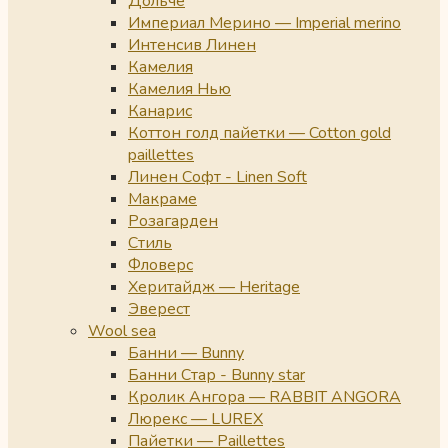
Дольче
Империал Мерино — Imperial merino
Интенсив Линен
Камелия
Камелия Нью
Канарис
Коттон голд пайетки — Cotton gold
paillettes
Линен Софт - Linen Soft
Макраме
Розагарден
Стиль
Фловерс
Херитайдж — Heritage
Эверест
Wool sea
Банни — Bunny
Банни Стар - Bunny star
Кролик Ангора — RABBIT ANGORA
Люрекс — LUREX
Пайетки — Paillettes