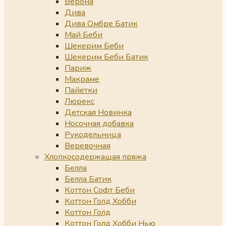
Верона
Дива
Дива Омбре Батик
Май Беби
Шекерим Беби
Шекерим Беби Батик
Париж
Макраме
Пайетки
Люрекс
Детская Новинка
Носочная добавка
Рукодельница
Веревочная
Хлопкосодержащая пряжа
Белла
Белла Батик
Коттон Софт Беби
Коттон Голд Хобби
Коттон Голд
Коттон Голд Хобби Нью