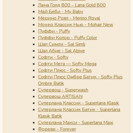
Лана Голд 800 - Lana Gold 800
Май Беби - My Baby
Мерино Роял - Merino Royal
Мохер Классик Нью - Mohair New
Пуффи - Puffy
Пуффи Колор - Puffy Color
Шал Симли - Sal Simli
Шал Абие - Sal Abiye
Софти - Softy
Софти Мега — Softy Mega
Софти Плюс - Softy Plus
Софти Плюс Омбре Батик - Softy Plus
Ombre Batik
Супервош - Superwash
Супервош ARTISAN
Суперлана Классик - Superlana Klasik
Суперлана Классик Батик - Superlana
Klasik Batik
Суперлана Макси - Superlana Maxi
Фореве - Forever