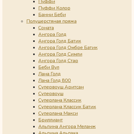
Пуффи
Пуффи Колор
Банни Беби
Полушерстяная пряжа
Соната
Ангора Голд
Ангора Голд Батик
Ангора Голд Омбре Батик
Ангора Голд Симли
Ангора Голд Стар
Беби Вул
Лана Голд
Лана Голд 800
Супервоуш Аритсан
Супервоуш
Суперлана Классик
Суперлана Классик Батик
Суперлана Макси
Бриллиант
Альпина Ангора Меланж
Альпина Альпака