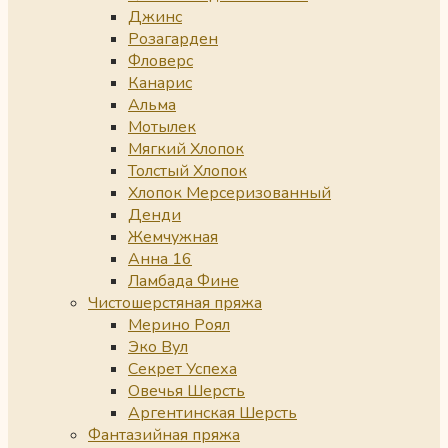
Джинс
Розагарден
Фловерс
Канарис
Альма
Мотылек
Мягкий Хлопок
Толстый Хлопок
Хлопок Мерсеризованный
Денди
Жемчужная
Анна 16
Ламбада Фине
Чистошерстяная пряжа
Мерино Роял
Эко Вул
Секрет Успеха
Овечья Шерсть
Аргентинская Шерсть
Фантазийная пряжа