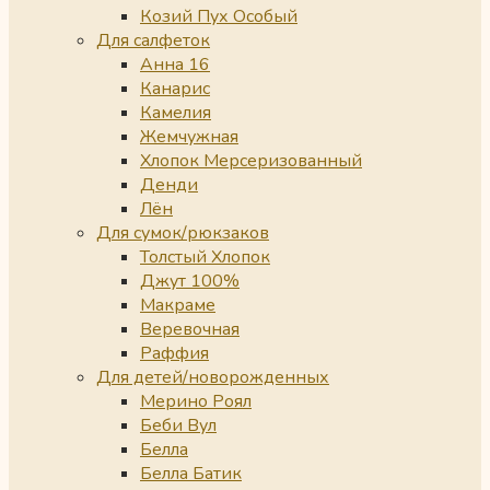
Козий Пух Особый
Для салфеток
Анна 16
Канарис
Камелия
Жемчужная
Хлопок Мерсеризованный
Денди
Лён
Для сумок/рюкзаков
Толстый Хлопок
Джут 100%
Макраме
Веревочная
Раффия
Для детей/новорожденных
Мерино Роял
Беби Вул
Белла
Белла Батик