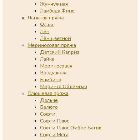
Жумчужная
Ламбада Фине
Льняная пряжа
Флакс
Лён
Лён цветной
Мериносовая пряжа
Детский Каприз
Лайка
Мериносовая
Воздушная
Бамбино
Меринго Объемная
Плюшевая пряжа
Дольче
Велюто
Софти
Софти Плюс
Софти Плюс Омбре Батик
Софти Мега