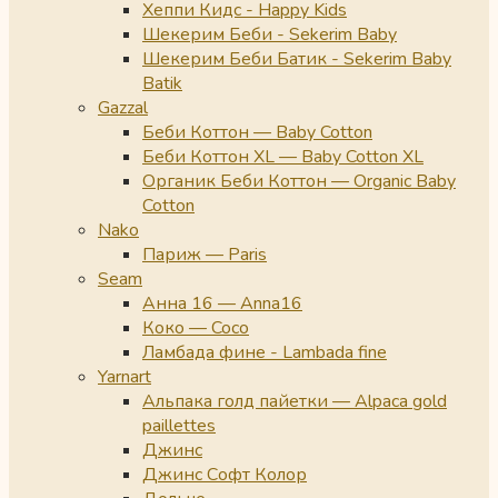
Хеппи Кидс - Happy Kids
Шекерим Беби - Sekerim Baby
Шекерим Беби Батик - Sekerim Baby
Batik
Gazzal
Беби Коттон — Baby Cotton
Беби Коттон XL — Baby Cotton XL
Органик Беби Коттон — Organic Baby
Cotton
Nako
Париж — Paris
Seam
Анна 16 — Anna16
Коко — Coco
Ламбада фине - Lambada fine
Yarnart
Альпака голд пайетки — Alpaca gold
paillettes
Джинс
Джинс Софт Колор