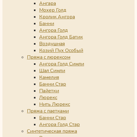
Ангара
Мохер Голд
Кролик Ангора
Банни
Ангора Голд
Ангора Голд Батик
Воздушная
Козий Пух Особый
Пряжа с люрексом
Ангора Голд Симли
Шал Симли
Камелия
Банни Стар
Пайетки
Люрекс
Нить Люрекс
Пряжа с паетками
Банни Стар
Ангора Голд Стар
Синтетическая пряжа