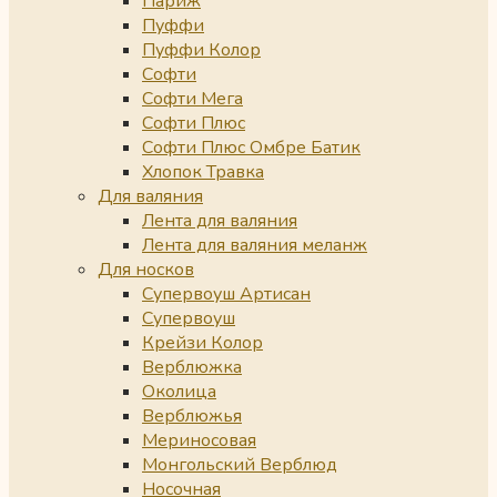
Париж
Пуффи
Пуффи Колор
Софти
Софти Мега
Софти Плюс
Софти Плюс Омбре Батик
Хлопок Травка
Для валяния
Лента для валяния
Лента для валяния меланж
Для носков
Супервоуш Артисан
Супервоуш
Крейзи Колор
Верблюжка
Околица
Верблюжья
Мериносовая
Монгольский Верблюд
Носочная