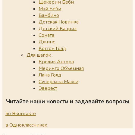
Шекерим Беби
Май Беби
Бамбино
Детская Новинка
Детский Каприз
Соната
Джинс
Коттон Голд
Для шапок
Кролик Ангора
Меринго Объемная
Лана Голд
Суперлана Макси
Эверест
Читайте наши новости и задавайте вопросы
во Вконтакте
в Одноклассниках