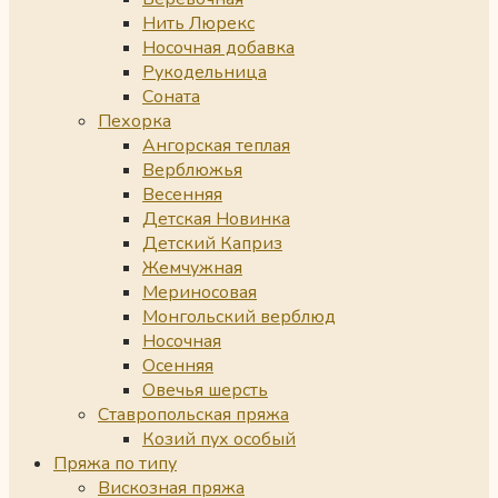
Нить Люрекс
Носочная добавка
Рукодельница
Соната
Пехорка
Ангорская теплая
Верблюжья
Весенняя
Детская Новинка
Детский Каприз
Жемчужная
Мериносовая
Монгольский верблюд
Носочная
Осенняя
Овечья шерсть
Ставропольская пряжа
Козий пух особый
Пряжа по типу
Вискозная пряжа