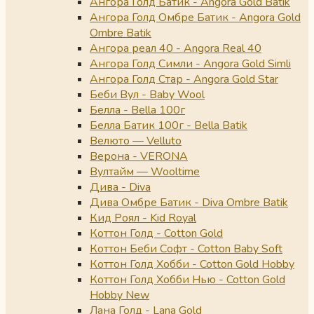
Ангора Голд Батик - Angora Gold Batik
Ангора Голд Омбре Батик - Angora Gold
Ombre Batik
Ангора реал 40 - Angora Real 40
Ангора Голд Симли - Angora Gold Simli
Ангора Голд Стар - Angora Gold Star
Беби Вул - Baby Wool
Белла - Bella 100г
Белла Батик 100г - Bella Batik
Велюто — Velluto
Верона - VERONA
Вултайм — Wooltime
Дива - Diva
Дива Омбре Батик - Diva Ombre Batik
Кид Роял - Kid Royal
Коттон Голд - Cotton Gold
Коттон Беби Софт - Cotton Baby Soft
Коттон Голд Хобби - Cotton Gold Hobby
Коттон Голд Хобби Нью - Cotton Gold
Hobby New
Лана Голд - Lana Gold