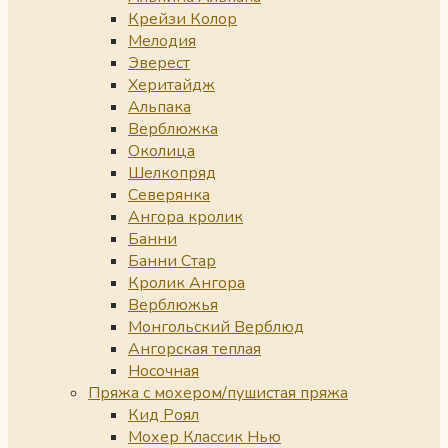
Крейзи Колор
Мелодия
Эверест
Херитайдж
Альпака
Верблюжка
Околица
Шелкопряд
Северянка
Ангора кролик
Банни
Банни Стар
Кролик Ангора
Верблюжья
Монгольский Верблюд
Ангорская теплая
Носочная
Пряжа с мохером/пушистая пряжа
Кид Роял
Мохер Классик Нью