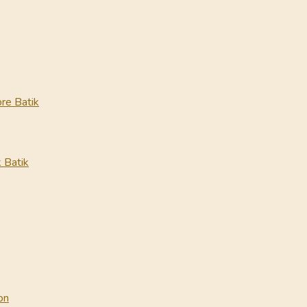
re Batik
 Batik
on