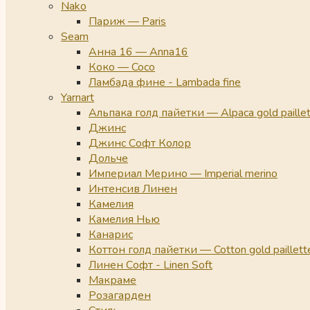
Nako
Париж — Paris
Seam
Анна 16 — Anna16
Коко — Coco
Ламбада фине - Lambada fine
Yarnart
Альпака голд пайетки — Alpaca gold paille
Джинс
Джинс Софт Колор
Дольче
Империал Мерино — Imperial merino
Интенсив Линен
Камелия
Камелия Нью
Канарис
Коттон голд пайетки — Cotton gold paillett
Линен Софт - Linen Soft
Макраме
Розагарден