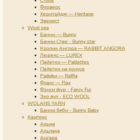
Стиль
Фловерс
Херитайдж — Heritage
Эверест
Wool sea
Банни — Bunny
Банни Стар - Bunny star
Кролик Ангора — RABBIT ANGORA
Люрекс — LUREX
Пайетки — Paillettes
Пайетки на конусе
Раффи — Raffia
Флакс — Flax
Фэнси фур - Fancy Fur
Эко вул - ECO WOOL
WOLANS YARN
Банни беби - Bunny Baby
Камтекс
Альма
Альпака
Ангара