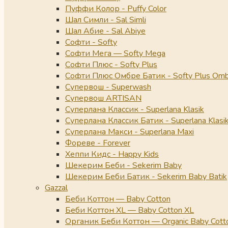
Пуффи Колор - Puffy Color
Шал Симли - Sal Simli
Шал Абие - Sal Abiye
Софти - Softy
Софти Мега — Softy Mega
Софти Плюс - Softy Plus
Софти Плюс Омбре Батик - Softy Plus Omb
Супервош - Superwash
Супервош ARTISAN
Суперлана Классик - Superlana Klasik
Суперлана Классик Батик - Superlana Klasik
Суперлана Макси - Superlana Maxi
Фореве - Forever
Хеппи Кидс - Happy Kids
Шекерим Беби - Sekerim Baby
Шекерим Беби Батик - Sekerim Baby Batik
Gazzal
Беби Коттон — Baby Cotton
Беби Коттон XL — Baby Cotton XL
Органик Беби Коттон — Organic Baby Cott