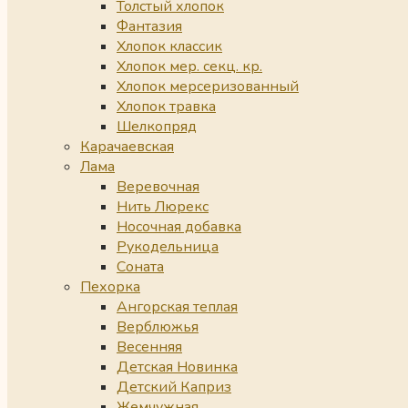
Толстый хлопок
Фантазия
Хлопок классик
Хлопок мер. секц. кр.
Хлопок мерсеризованный
Хлопок травка
Шелкопряд
Карачаевская
Лама
Веревочная
Нить Люрекс
Носочная добавка
Рукодельница
Соната
Пехорка
Ангорская теплая
Верблюжья
Весенняя
Детская Новинка
Детский Каприз
Жемчужная