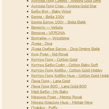
Ангора Голд Симли - Angora Gold Simli
Ангора Голд Стар - Angora Gold Star
Беби Вул - Baby Wool
Белла - Bella 100г
Белла Батик 100г - Bella Batik
Велюто — Velluto
Верона - VERONA
Вултайм — Wooltime
Дива - Diva
Дива Омбре Батик - Diva Ombre Batik
Кид Роял - Kid Royal
Коттон Голд - Cotton Gold
Коттон Беби Софт - Cotton Baby Soft
Коттон Голд Хобби - Cotton Gold Hobby
Коттон Голд Хобби Нью - Cotton Gold Hob
Лана Голд - Lana Gold
Лана Голд 800 - Lana Gold 800
Май Беби - My Baby
Мерино Роял - Merino Royal
Мохер Классик Нью - Mohair New
Пуффи - Puffy