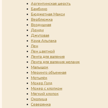
Аргентинская шерсть
Бамбино
Бюджетная Макси
Верблюжка
Воздушная
Денди
Джутовая
Криа Альпака
Лен
Лен цветной
Лента для валяния
Лента для валяния меланж
Малышок
Меринго объемная
Мотылёк
Мохер Голд
Мохер с хлопком
Мягкий хлопок
Околица
Северянка