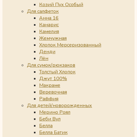
Козий Пух Особый
Для салфеток
Анна 16
Канарис
Камелия
Жемчужная
Хлопок Мерсеризованный
Денди
Лён
Для сумок/рюкзаков
Толстый Хлопок
Джут 100%
Макраме
Веревочная
Раффия
Для детей/новорожденных
Мерино Роял
Беби Вул
Белла
Белла Батик