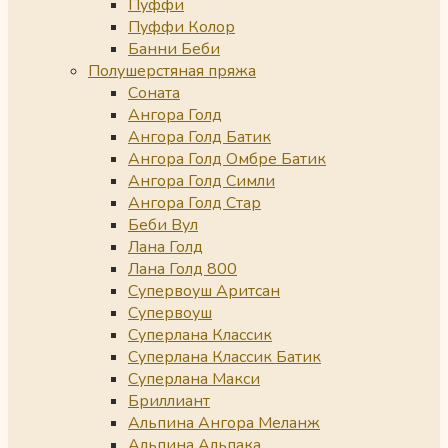
Пуффи
Пуффи Колор
Банни Беби
Полушерстяная пряжа
Соната
Ангора Голд
Ангора Голд Батик
Ангора Голд Омбре Батик
Ангора Голд Симли
Ангора Голд Стар
Беби Вул
Лана Голд
Лана Голд 800
Супервоуш Аритсан
Супервоуш
Суперлана Классик
Суперлана Классик Батик
Суперлана Макси
Бриллиант
Альпина Ангора Меланж
Альпина Альпака