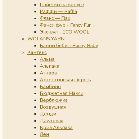
Пайетки на конусе
Раффи — Raffia
Флакс — Flax
Фэнси фур - Fancy Fur
Эко вул - ECO WOOL
WOLANS YARN
Банни беби - Bunny Baby
Камтекс
Альма
Альпака
Ангара
Аргентинская шерсть
Бамбино
Бюджетная Макси
Верблюжка
Воздушная
Денди
Джутовая
Криа Альпака
Лен