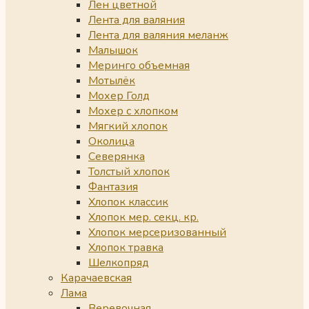
Лен цветной
Лента для валяния
Лента для валяния меланж
Малышок
Меринго объемная
Мотылёк
Мохер Голд
Мохер с хлопком
Мягкий хлопок
Околица
Северянка
Толстый хлопок
Фантазия
Хлопок классик
Хлопок мер. секц. кр.
Хлопок мерсеризованный
Хлопок травка
Шелкопряд
Карачаевская
Лама
Веревочная