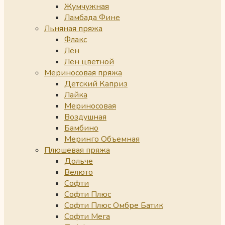
Жумчужная
Ламбада Фине
Льняная пряжа
Флакс
Лён
Лён цветной
Мериносовая пряжа
Детский Каприз
Лайка
Мериносовая
Воздушная
Бамбино
Меринго Объемная
Плюшевая пряжа
Дольче
Велюто
Софти
Софти Плюс
Софти Плюс Омбре Батик
Софти Мега