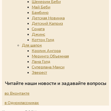
Шекерим Беби
Май Беби
Бамбино
Детская Новинка
Детский Каприз
Соната
Джинс
Коттон Голд
Для шапок
Кролик Ангора
Меринго Объемная
Лана Голд
Суперлана Макси
Эверест
Читайте наши новости и задавайте вопросы
во Вконтакте
в Одноклассниках