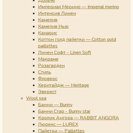
Дольче
Империал Мерино — Imperial merino
Интенсив Линен
Камелия
Камелия Нью
Канарис
Коттон голд пайетки — Cotton gold
paillettes
Линен Софт - Linen Soft
Макраме
Розагарден
Стиль
Фловерс
Херитайдж — Heritage
Эверест
Wool sea
Банни — Bunny
Банни Стар - Bunny star
Кролик Ангора — RABBIT ANGORA
Люрекс — LUREX
Пайетки — Paillettes