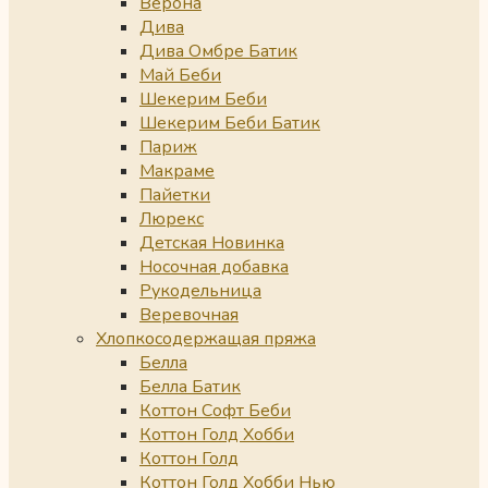
Верона
Дива
Дива Омбре Батик
Май Беби
Шекерим Беби
Шекерим Беби Батик
Париж
Макраме
Пайетки
Люрекс
Детская Новинка
Носочная добавка
Рукодельница
Веревочная
Хлопкосодержащая пряжа
Белла
Белла Батик
Коттон Софт Беби
Коттон Голд Хобби
Коттон Голд
Коттон Голд Хобби Нью