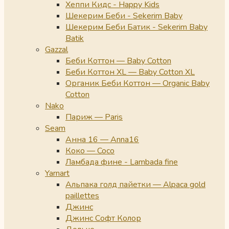
Хеппи Кидс - Happy Kids
Шекерим Беби - Sekerim Baby
Шекерим Беби Батик - Sekerim Baby
Batik
Gazzal
Беби Коттон — Baby Cotton
Беби Коттон XL — Baby Cotton XL
Органик Беби Коттон — Organic Baby
Cotton
Nako
Париж — Paris
Seam
Анна 16 — Anna16
Коко — Coco
Ламбада фине - Lambada fine
Yarnart
Альпака голд пайетки — Alpaca gold
paillettes
Джинс
Джинс Софт Колор