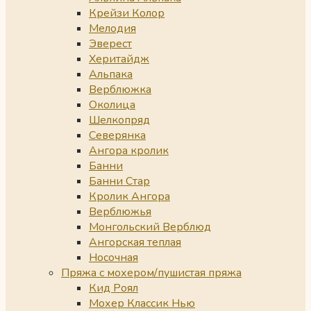
Крейзи Колор
Мелодия
Эверест
Херитайдж
Альпака
Верблюжка
Околица
Шелкопряд
Северянка
Ангора кролик
Банни
Банни Стар
Кролик Ангора
Верблюжья
Монгольский Верблюд
Ангорская теплая
Носочная
Пряжа с мохером/пушистая пряжа
Кид Роял
Мохер Классик Нью