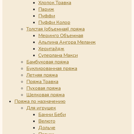
Хлопок Травка
Париж
Пуффи
Пуффи Колор
Толстая (объемная) пряжа
Меринго Объемная
Альпина Ангора Меланж
Херитайдж
Суперлана Макси
Бамбуковая пряжа
Буклированная пряжа
Летняя пряжа
Пряжа Травка
Пуховая пряжа
Шелковая пряжа
Пряжа по назначению
Для игрушек
Банни Беби
Велюто
Дольче