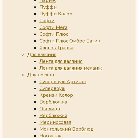
Париж
Пуффи
Пуффи Колор
Софти
Софти Мега
Софти Плюс
Софти Плюс Омбре Батик
Хлопок Травка
Для валяния
Лента для валяния
Лента для валяния меланж
Для носков
Супервоуш Артисан
Супервоуш
Крейзи Колор
Верблюжка
Околица
Верблюжья
Мериносовая
Монгольский Верблюд
Носочная