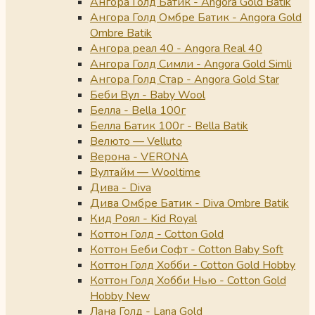
Ангора Голд Батик - Angora Gold Batik
Ангора Голд Омбре Батик - Angora Gold
Ombre Batik
Ангора реал 40 - Angora Real 40
Ангора Голд Симли - Angora Gold Simli
Ангора Голд Стар - Angora Gold Star
Беби Вул - Baby Wool
Белла - Bella 100г
Белла Батик 100г - Bella Batik
Велюто — Velluto
Верона - VERONA
Вултайм — Wooltime
Дива - Diva
Дива Омбре Батик - Diva Ombre Batik
Кид Роял - Kid Royal
Коттон Голд - Cotton Gold
Коттон Беби Софт - Cotton Baby Soft
Коттон Голд Хобби - Cotton Gold Hobby
Коттон Голд Хобби Нью - Cotton Gold
Hobby New
Лана Голд - Lana Gold