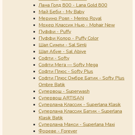
Лана Голд 800 - Lana Gold 800
Май Беби - My Baby
Мерино Роял - Merino Royal
Мохер Классик Нью - Mohair New
Пуффи - Puffy
Пуффи Колор - Puffy Color
Шал Симли - Sal Simli
Шал Абие - Sal Abiye
Софти - Softy
Софти Мега — Softy Mega
Софти Плюс - Softy Plus
Софти Плюс Омбре Батик - Softy Plus
Ombre Batik
Супервош - Superwash
Супервош ARTISAN
Суперлана Классик - Superlana Klasik
Суперлана Классик Батик - Superlana
Klasik Batik
Суперлана Макси - Superlana Maxi
Фореве - Forever