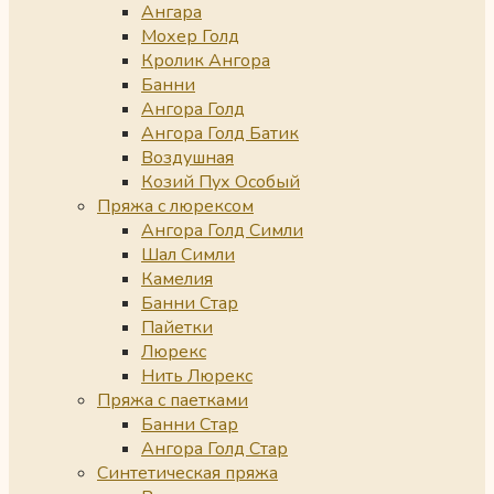
Ангара
Мохер Голд
Кролик Ангора
Банни
Ангора Голд
Ангора Голд Батик
Воздушная
Козий Пух Особый
Пряжа с люрексом
Ангора Голд Симли
Шал Симли
Камелия
Банни Стар
Пайетки
Люрекс
Нить Люрекс
Пряжа с паетками
Банни Стар
Ангора Голд Стар
Синтетическая пряжа