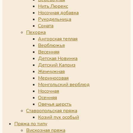
Нить Люрекс
Носочная добавка
Рукодельница
Соната
Пехорка
Ангорская теплая
Верблюжья
Весенняя
Детская Новинка
Детский Каприз
Жемчужная
Мериносовая
Монгольский верблюд
Носочная
Осенняя
Овечья шерсть
Ставропольская пряжа
Козий пух особый
Пряжа по типу
Вискозная пряжа