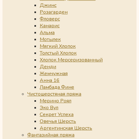
Джинс
Розагарден
Фловерс
Канарис
Альма
Мотылек
Мягкий Хлопок
Толстый Хлопок
Хлопок Мерсеризованный
Денди
Жемчужная
Анна 16
Ламбада Фине
Чистошерстяная пряжа
Мерино Роял
Эко Вул
Секрет Успеха
Овечья Шерсть
Аргентинская Шерсть
Фантазийная пряжа