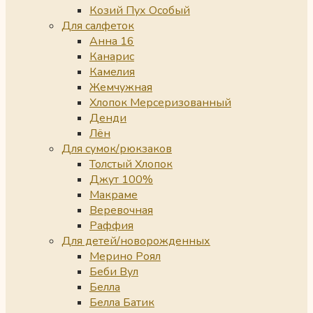
Козий Пух Особый
Для салфеток
Анна 16
Канарис
Камелия
Жемчужная
Хлопок Мерсеризованный
Денди
Лён
Для сумок/рюкзаков
Толстый Хлопок
Джут 100%
Макраме
Веревочная
Раффия
Для детей/новорожденных
Мерино Роял
Беби Вул
Белла
Белла Батик