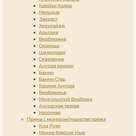
Крейзи Колор
Мелодия
Эверест
Херитайдж
Альпака
Верблюжка
Околица
Шелкопряд
Северянка
Ангора кролик
Банни
Банни Стар
Кролик Ангора
Верблюжья
Монгольский Верблюд
Ангорская теплая
Носочная
Пряжа с мохером/пушистая пряжа
Кид Роял
Мохер Классик Нью