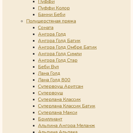
Пуффи
Пуффи Колор
Банни Беби
Полушерстяная пряжа
Соната
Ангора Голд
Ангора Голд Батик
Ангора Голд Омбре Батик
Ангора Голд Симли
Ангора Голд Стар
Беби Вул
Лана Голд
Лана Голд 800
Супервоуш Аритсан
Супервоуш
Суперлана Классик
Суперлана Классик Батик
Суперлана Макси
Бриллиант
Альпина Ангора Меланж
Альпина Альпака