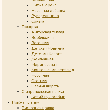
Нить Люрекс
Носочная добавка
Рукодельница
Соната
Пехорка
Ангорская теплая
Верблюжья
Весенняя
Детская Новинка
Детский Каприз
Жемчужная
Мериносовая
Монгольский верблюд
Носочная
Осенняя
Овечья шерсть
Ставропольская пряжа
Козий пух особый
Пряжа по типу
Вискозная пряжа