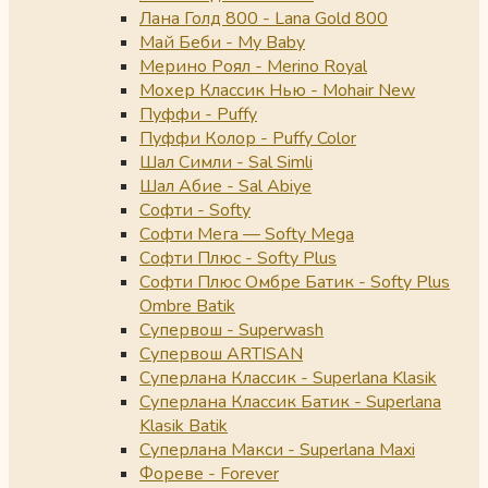
Лана Голд 800 - Lana Gold 800
Май Беби - My Baby
Мерино Роял - Merino Royal
Мохер Классик Нью - Mohair New
Пуффи - Puffy
Пуффи Колор - Puffy Color
Шал Симли - Sal Simli
Шал Абие - Sal Abiye
Софти - Softy
Софти Мега — Softy Mega
Софти Плюс - Softy Plus
Софти Плюс Омбре Батик - Softy Plus
Ombre Batik
Супервош - Superwash
Супервош ARTISAN
Суперлана Классик - Superlana Klasik
Суперлана Классик Батик - Superlana
Klasik Batik
Суперлана Макси - Superlana Maxi
Фореве - Forever