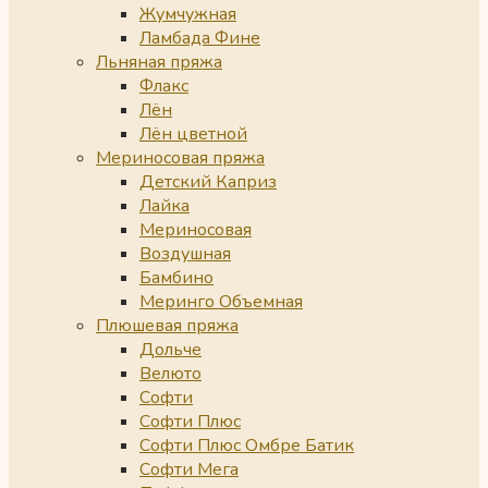
Жумчужная
Ламбада Фине
Льняная пряжа
Флакс
Лён
Лён цветной
Мериносовая пряжа
Детский Каприз
Лайка
Мериносовая
Воздушная
Бамбино
Меринго Объемная
Плюшевая пряжа
Дольче
Велюто
Софти
Софти Плюс
Софти Плюс Омбре Батик
Софти Мега