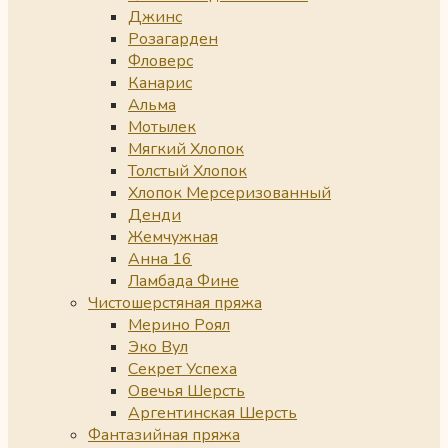
Джинс
Розагарден
Фловерс
Канарис
Альма
Мотылек
Мягкий Хлопок
Толстый Хлопок
Хлопок Мерсеризованный
Денди
Жемчужная
Анна 16
Ламбада Фине
Чистошерстяная пряжа
Мерино Роял
Эко Вул
Секрет Успеха
Овечья Шерсть
Аргентинская Шерсть
Фантазийная пряжа