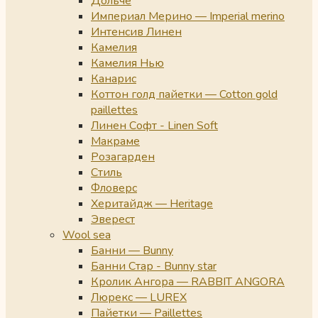
Дольче
Империал Мерино — Imperial merino
Интенсив Линен
Камелия
Камелия Нью
Канарис
Коттон голд пайетки — Cotton gold
paillettes
Линен Софт - Linen Soft
Макраме
Розагарден
Стиль
Фловерс
Херитайдж — Heritage
Эверест
Wool sea
Банни — Bunny
Банни Стар - Bunny star
Кролик Ангора — RABBIT ANGORA
Люрекс — LUREX
Пайетки — Paillettes