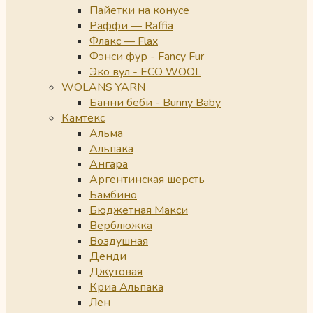
Пайетки на конусе
Раффи — Raffia
Флакс — Flax
Фэнси фур - Fancy Fur
Эко вул - ECO WOOL
WOLANS YARN
Банни беби - Bunny Baby
Камтекс
Альма
Альпака
Ангара
Аргентинская шерсть
Бамбино
Бюджетная Макси
Верблюжка
Воздушная
Денди
Джутовая
Криа Альпака
Лен