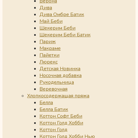
Верона
Дива
Дива Омбре Батик
Май Беби
Шекерим Беби
Шекерим Беби Батик
Париж
Макраме
Пайетки
Люрекс
Детская Новинка
Носочная добавка
Рукодельница
Веревочная
Хлопкосодержащая пряжа
Белла
Белла Батик
Коттон Софт Беби
Коттон Голд Хобби
Коттон Голд
Коттон Голд Хобби Нью