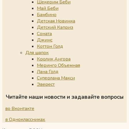
Шекерим Беби
Май Беби
Бамбино
Детская Новинка
Детский Каприз
Соната
Джинс
Коттон Голд
Для шапок
Кролик Ангора
Меринго Объемная
Лана Голд
Суперлана Макси
Эверест
Читайте наши новости и задавайте вопросы
во Вконтакте
в Одноклассниках