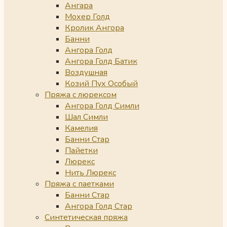
Ангара
Мохер Голд
Кролик Ангора
Банни
Ангора Голд
Ангора Голд Батик
Воздушная
Козий Пух Особый
Пряжа с люрексом
Ангора Голд Симли
Шал Симли
Камелия
Банни Стар
Пайетки
Люрекс
Нить Люрекс
Пряжа с паетками
Банни Стар
Ангора Голд Стар
Синтетическая пряжа