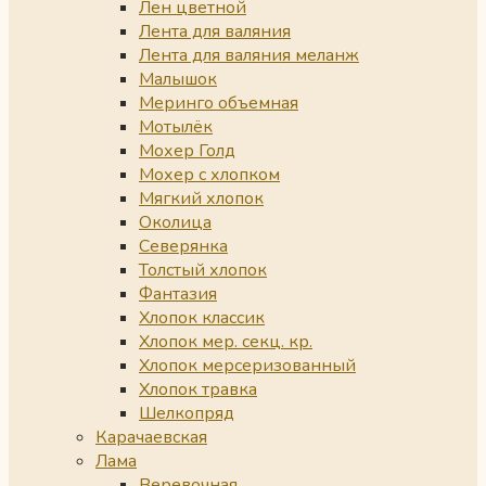
Лен цветной
Лента для валяния
Лента для валяния меланж
Малышок
Меринго объемная
Мотылёк
Мохер Голд
Мохер с хлопком
Мягкий хлопок
Околица
Северянка
Толстый хлопок
Фантазия
Хлопок классик
Хлопок мер. секц. кр.
Хлопок мерсеризованный
Хлопок травка
Шелкопряд
Карачаевская
Лама
Веревочная