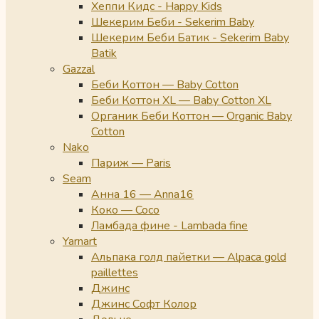
Хеппи Кидс - Happy Kids
Шекерим Беби - Sekerim Baby
Шекерим Беби Батик - Sekerim Baby
Batik
Gazzal
Беби Коттон — Baby Cotton
Беби Коттон XL — Baby Cotton XL
Органик Беби Коттон — Organic Baby
Cotton
Nako
Париж — Paris
Seam
Анна 16 — Anna16
Коко — Coco
Ламбада фине - Lambada fine
Yarnart
Альпака голд пайетки — Alpaca gold
paillettes
Джинс
Джинс Софт Колор