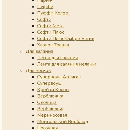
Париж
Пуффи
Пуффи Колор
Софти
Софти Мега
Софти Плюс
Софти Плюс Омбре Батик
Хлопок Травка
Для валяния
Лента для валяния
Лента для валяния меланж
Для носков
Супервоуш Артисан
Супервоуш
Крейзи Колор
Верблюжка
Околица
Верблюжья
Мериносовая
Монгольский Верблюд
Носочная