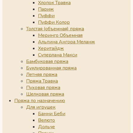
Хлопок Травка
Париж
Пуффи
Пуффи Колор
Толстая (объемная) пряжа
Меринго Объемная
Альпина Ангора Меланж
Херитайдж
Суперлана Макси
Бамбуковая пряжа
Буклированная пряжа
Летняя пряжа
Пряжа Травка
Пуховая пряжа
Шелковая пряжа
Пряжа по назначению
Для игрушек
Банни Беби
Велюто
Дольче