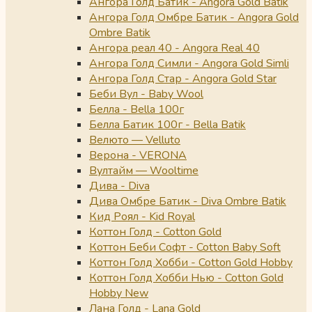
Ангора Голд Батик - Angora Gold Batik
Ангора Голд Омбре Батик - Angora Gold
Ombre Batik
Ангора реал 40 - Angora Real 40
Ангора Голд Симли - Angora Gold Simli
Ангора Голд Стар - Angora Gold Star
Беби Вул - Baby Wool
Белла - Bella 100г
Белла Батик 100г - Bella Batik
Велюто — Velluto
Верона - VERONA
Вултайм — Wooltime
Дива - Diva
Дива Омбре Батик - Diva Ombre Batik
Кид Роял - Kid Royal
Коттон Голд - Cotton Gold
Коттон Беби Софт - Cotton Baby Soft
Коттон Голд Хобби - Cotton Gold Hobby
Коттон Голд Хобби Нью - Cotton Gold
Hobby New
Лана Голд - Lana Gold