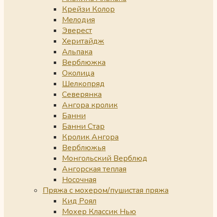
Крейзи Колор
Мелодия
Эверест
Херитайдж
Альпака
Верблюжка
Околица
Шелкопряд
Северянка
Ангора кролик
Банни
Банни Стар
Кролик Ангора
Верблюжья
Монгольский Верблюд
Ангорская теплая
Носочная
Пряжа с мохером/пушистая пряжа
Кид Роял
Мохер Классик Нью