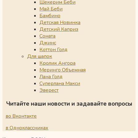
Шекерим Беби
Май Беби
Бамбино
Детская Новинка
Детский Каприз
Соната
Джинс
Коттон Голд
Для шапок
Кролик Ангора
Меринго Объемная
Лана Голд
Суперлана Макси
Эверест
Читайте наши новости и задавайте вопросы
во Вконтакте
в Одноклассниках