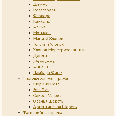
Джинс
Розагарден
Фловерс
Канарис
Альма
Мотылек
Мягкий Хлопок
Толстый Хлопок
Хлопок Мерсеризованный
Денди
Жемчужная
Анна 16
Ламбада Фине
Чистошерстяная пряжа
Мерино Роял
Эко Вул
Секрет Успеха
Овечья Шерсть
Аргентинская Шерсть
Фантазийная пряжа