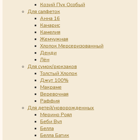
Козий Пух Особый
Для салфеток
Анна 16
Канарис
Камелия
Жемчужная
Хлопок Мерсеризованный
Денди
Лён
Для сумок/рюкзаков
Толстый Хлопок
Джут 100%
Макраме
Веревочная
Раффия
Для детей/новорожденных
Мерино Роял
Беби Вул
Белла
Белла Батик