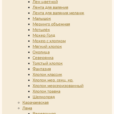
Лен цветной
Лента для валяния
Лента для валяния меланж
Малышок
Меринго объемная
Мотылёк
Мохер Голд
Мохер с хлопком
Мягкий хлопок
Околица
Северянка
Толстый хлопок
Фантазия
Хлопок классик
Хлопок мер. секц. кр.
Хлопок мерсеризованный
Хлопок травка
Шелкопряд
Карачаевская
Лама
Веревочная