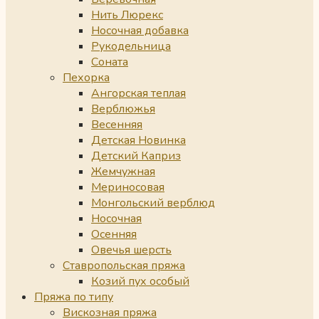
Нить Люрекс
Носочная добавка
Рукодельница
Соната
Пехорка
Ангорская теплая
Верблюжья
Весенняя
Детская Новинка
Детский Каприз
Жемчужная
Мериносовая
Монгольский верблюд
Носочная
Осенняя
Овечья шерсть
Ставропольская пряжа
Козий пух особый
Пряжа по типу
Вискозная пряжа