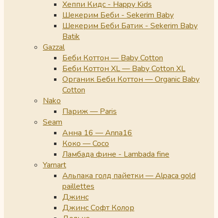
Хеппи Кидс - Happy Kids
Шекерим Беби - Sekerim Baby
Шекерим Беби Батик - Sekerim Baby
Batik
Gazzal
Беби Коттон — Baby Cotton
Беби Коттон XL — Baby Cotton XL
Органик Беби Коттон — Organic Baby
Cotton
Nako
Париж — Paris
Seam
Анна 16 — Anna16
Коко — Coco
Ламбада фине - Lambada fine
Yarnart
Альпака голд пайетки — Alpaca gold
paillettes
Джинс
Джинс Софт Колор