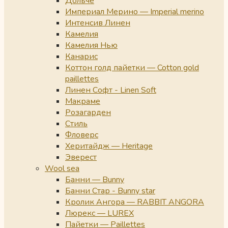
Дольче
Империал Мерино — Imperial merino
Интенсив Линен
Камелия
Камелия Нью
Канарис
Коттон голд пайетки — Cotton gold
paillettes
Линен Софт - Linen Soft
Макраме
Розагарден
Стиль
Фловерс
Херитайдж — Heritage
Эверест
Wool sea
Банни — Bunny
Банни Стар - Bunny star
Кролик Ангора — RABBIT ANGORA
Люрекс — LUREX
Пайетки — Paillettes