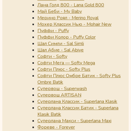
Лана Голд 800 - Lana Gold 800
Май Беби - My Baby
Мерино Роял - Merino Royal
Мохер Классик Нью - Mohair New
Пуффи - Puffy
Пуффи Колор - Puffy Color
Шал Симли - Sal Simli
Шал Абие - Sal Abiye
Софти - Softy
Софти Мега — Softy Mega
Софти Плюс - Softy Plus
Софти Плюс Омбре Батик - Softy Plus
Ombre Batik
Супервош - Superwash
Супервош ARTISAN
Суперлана Классик - Superlana Klasik
Суперлана Классик Батик - Superlana
Klasik Batik
Суперлана Макси - Superlana Maxi
Фореве - Forever