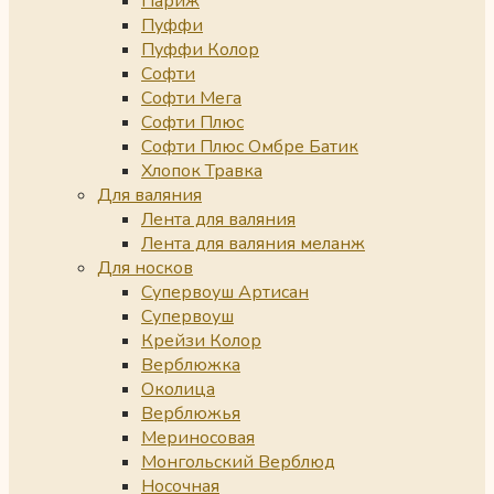
Париж
Пуффи
Пуффи Колор
Софти
Софти Мега
Софти Плюс
Софти Плюс Омбре Батик
Хлопок Травка
Для валяния
Лента для валяния
Лента для валяния меланж
Для носков
Супервоуш Артисан
Супервоуш
Крейзи Колор
Верблюжка
Околица
Верблюжья
Мериносовая
Монгольский Верблюд
Носочная