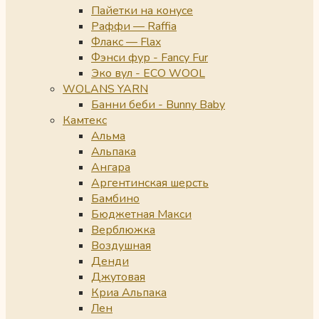
Пайетки на конусе
Раффи — Raffia
Флакс — Flax
Фэнси фур - Fancy Fur
Эко вул - ECO WOOL
WOLANS YARN
Банни беби - Bunny Baby
Камтекс
Альма
Альпака
Ангара
Аргентинская шерсть
Бамбино
Бюджетная Макси
Верблюжка
Воздушная
Денди
Джутовая
Криа Альпака
Лен