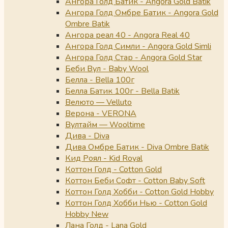
Ангора Голд Батик - Angora Gold Batik
Ангора Голд Омбре Батик - Angora Gold
Ombre Batik
Ангора реал 40 - Angora Real 40
Ангора Голд Симли - Angora Gold Simli
Ангора Голд Стар - Angora Gold Star
Беби Вул - Baby Wool
Белла - Bella 100г
Белла Батик 100г - Bella Batik
Велюто — Velluto
Верона - VERONA
Вултайм — Wooltime
Дива - Diva
Дива Омбре Батик - Diva Ombre Batik
Кид Роял - Kid Royal
Коттон Голд - Cotton Gold
Коттон Беби Софт - Cotton Baby Soft
Коттон Голд Хобби - Cotton Gold Hobby
Коттон Голд Хобби Нью - Cotton Gold
Hobby New
Лана Голд - Lana Gold