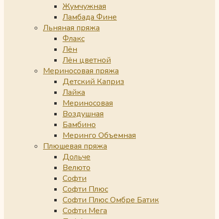
Жумчужная
Ламбада Фине
Льняная пряжа
Флакс
Лён
Лён цветной
Мериносовая пряжа
Детский Каприз
Лайка
Мериносовая
Воздушная
Бамбино
Меринго Объемная
Плюшевая пряжа
Дольче
Велюто
Софти
Софти Плюс
Софти Плюс Омбре Батик
Софти Мега