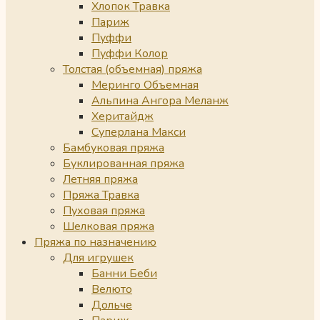
Хлопок Травка
Париж
Пуффи
Пуффи Колор
Толстая (объемная) пряжа
Меринго Объемная
Альпина Ангора Меланж
Херитайдж
Суперлана Макси
Бамбуковая пряжа
Буклированная пряжа
Летняя пряжа
Пряжа Травка
Пуховая пряжа
Шелковая пряжа
Пряжа по назначению
Для игрушек
Банни Беби
Велюто
Дольче