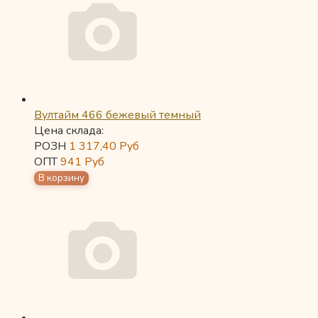
Вултайм 466 бежевый темный
Цена склада:
РОЗН
1 317,40
Руб
ОПТ
941
Руб