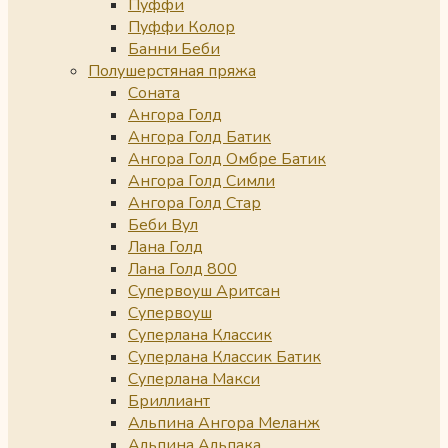
Пуффи
Пуффи Колор
Банни Беби
Полушерстяная пряжа
Соната
Ангора Голд
Ангора Голд Батик
Ангора Голд Омбре Батик
Ангора Голд Симли
Ангора Голд Стар
Беби Вул
Лана Голд
Лана Голд 800
Супервоуш Аритсан
Супервоуш
Суперлана Классик
Суперлана Классик Батик
Суперлана Макси
Бриллиант
Альпина Ангора Меланж
Альпина Альпака