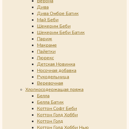
Верона
Дива
Дива Омбре Батик
Май Беби
Шекерим Беби
Шекерим Беби Батик
Париж
Макраме
Пайетки
Люрекс
Детская Новинка
Носочная добавка
Рукодельница
Веревочная
Хлопкосодержащая пряжа
Белла
Белла Батик
Коттон Софт Беби
Коттон Голд Хобби
Коттон Голд
Коттон Голд Хобби Нью