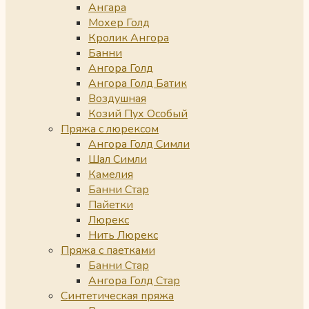
Ангара
Мохер Голд
Кролик Ангора
Банни
Ангора Голд
Ангора Голд Батик
Воздушная
Козий Пух Особый
Пряжа с люрексом
Ангора Голд Симли
Шал Симли
Камелия
Банни Стар
Пайетки
Люрекс
Нить Люрекс
Пряжа с паетками
Банни Стар
Ангора Голд Стар
Синтетическая пряжа