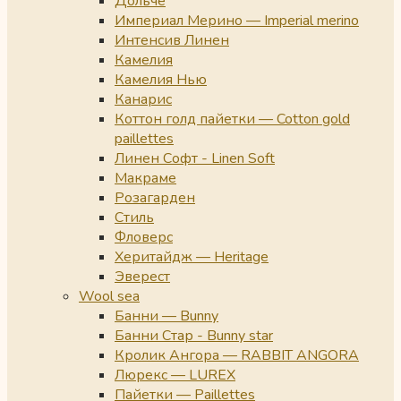
Дольче
Империал Мерино — Imperial merino
Интенсив Линен
Камелия
Камелия Нью
Канарис
Коттон голд пайетки — Cotton gold
paillettes
Линен Софт - Linen Soft
Макраме
Розагарден
Стиль
Фловерс
Херитайдж — Heritage
Эверест
Wool sea
Банни — Bunny
Банни Стар - Bunny star
Кролик Ангора — RABBIT ANGORA
Люрекс — LUREX
Пайетки — Paillettes