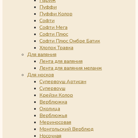
Париж
Пуффи
Пуффи Колор
Софти
Софти Мега
Софти Плюс
Софти Плюс Омбре Батик
Хлопок Травка
Для валяния
Лента для валяния
Лента для валяния меланж
Для носков
Супервоуш Артисан
Супервоуш
Крейзи Колор
Верблюжка
Околица
Верблюжья
Мериносовая
Монгольский Верблюд
Носочная