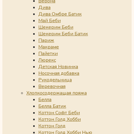
Верона
Дива
Дива Омбре Батик
Май Беби
Шекерим Беби
Шекерим Беби Батик
Париж
Макраме
Пайетки
Люрекс
Детская Новинка
Носочная добавка
Рукодельница
Веревочная
Хлопкосодержащая пряжа
Белла
Белла Батик
Коттон Софт Беби
Коттон Голд Хобби
Коттон Голд
Коттон Голд Хобби Нью