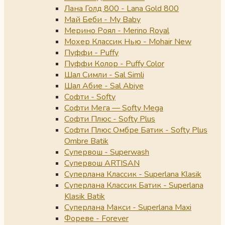
Лана Голд 800 - Lana Gold 800
Май Беби - My Baby
Мерино Роял - Merino Royal
Мохер Классик Нью - Mohair New
Пуффи - Puffy
Пуффи Колор - Puffy Color
Шал Симли - Sal Simli
Шал Абие - Sal Abiye
Софти - Softy
Софти Мега — Softy Mega
Софти Плюс - Softy Plus
Софти Плюс Омбре Батик - Softy Plus
Ombre Batik
Супервош - Superwash
Супервош ARTISAN
Суперлана Классик - Superlana Klasik
Суперлана Классик Батик - Superlana
Klasik Batik
Суперлана Макси - Superlana Maxi
Фореве - Forever