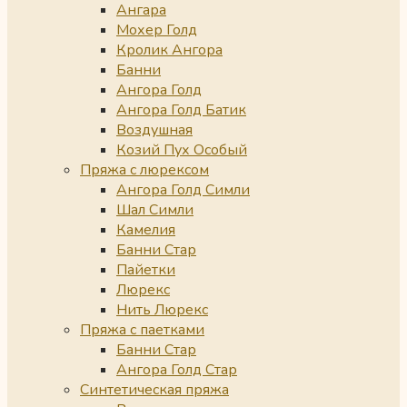
Ангара
Мохер Голд
Кролик Ангора
Банни
Ангора Голд
Ангора Голд Батик
Воздушная
Козий Пух Особый
Пряжа с люрексом
Ангора Голд Симли
Шал Симли
Камелия
Банни Стар
Пайетки
Люрекс
Нить Люрекс
Пряжа с паетками
Банни Стар
Ангора Голд Стар
Синтетическая пряжа