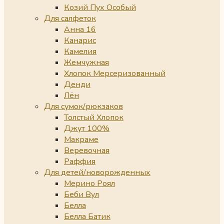
Козий Пух Особый
Для салфеток
Анна 16
Канарис
Камелия
Жемчужная
Хлопок Мерсеризованный
Денди
Лён
Для сумок/рюкзаков
Толстый Хлопок
Джут 100%
Макраме
Веревочная
Раффия
Для детей/новорожденных
Мерино Роял
Беби Вул
Белла
Белла Батик