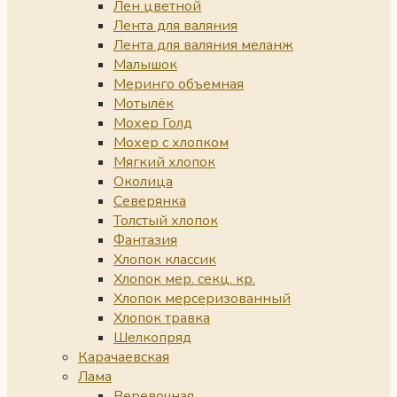
Лен цветной
Лента для валяния
Лента для валяния меланж
Малышок
Меринго объемная
Мотылёк
Мохер Голд
Мохер с хлопком
Мягкий хлопок
Околица
Северянка
Толстый хлопок
Фантазия
Хлопок классик
Хлопок мер. секц. кр.
Хлопок мерсеризованный
Хлопок травка
Шелкопряд
Карачаевская
Лама
Веревочная