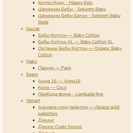
Хеппи Кидс - Happy Kids
Шекерим Беби - Sekerim Baby
Шекерим Беби Батик - Sekerim Baby
Batik
Gazzal
Беби Коттон — Baby Cotton
Беби Коттон XL — Baby Cotton XL
Органик Беби Коттон — Organic Baby
Cotton
Nako
Париж — Paris
Seam
Анна 16 — Anna16
Коко — Coco
Ламбада фине - Lambada fine
Yarnart
Альпака голд пайетки — Alpaca gold
paillettes
Джинс
Джинс Софт Колор