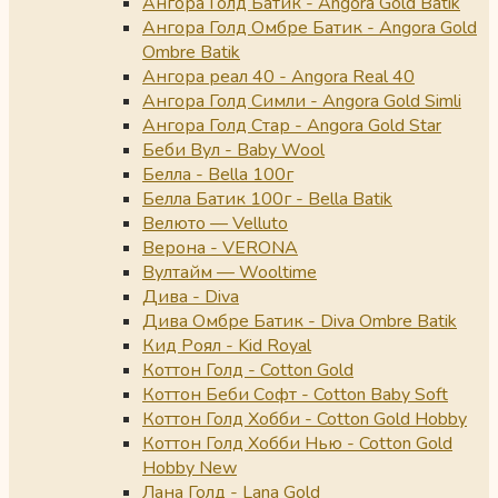
Ангора Голд Батик - Angora Gold Batik
Ангора Голд Омбре Батик - Angora Gold
Ombre Batik
Ангора реал 40 - Angora Real 40
Ангора Голд Симли - Angora Gold Simli
Ангора Голд Стар - Angora Gold Star
Беби Вул - Baby Wool
Белла - Bella 100г
Белла Батик 100г - Bella Batik
Велюто — Velluto
Верона - VERONA
Вултайм — Wooltime
Дива - Diva
Дива Омбре Батик - Diva Ombre Batik
Кид Роял - Kid Royal
Коттон Голд - Cotton Gold
Коттон Беби Софт - Cotton Baby Soft
Коттон Голд Хобби - Cotton Gold Hobby
Коттон Голд Хобби Нью - Cotton Gold
Hobby New
Лана Голд - Lana Gold