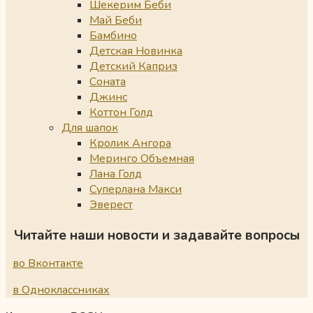
Шекерим Беби
Май Беби
Бамбино
Детская Новинка
Детский Каприз
Соната
Джинс
Коттон Голд
Для шапок
Кролик Ангора
Меринго Объемная
Лана Голд
Суперлана Макси
Эверест
Читайте наши новости и задавайте вопросы
во Вконтакте
в Одноклассниках