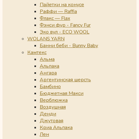
Пайетки на конусе
Раффи — Raffia
Флакс — Flax
Фэнси фур - Fancy Fur
Эко вул - ECO WOOL
WOLANS YARN
Банни беби - Bunny Baby
Камтекс
Альма
Альпака
Ангара
Аргентинская шерсть
Бамбино
Бюджетная Макси
Верблюжка
Воздушная
Денди
Джутовая
Криа Альпака
Лен