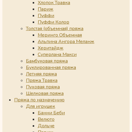
Хлопок Травка
Париж
Пуффи
Пуффи Колор
Толстая (объемная) пряжа
Меринго Объемная
Альпина Ангора Меланж
Херитайдж
Суперлана Макси
Бамбуковая пряжа
Буклированная пряжа
Летняя пряжа
Пряжа Травка
Пуховая пряжа
Шелковая пряжа
Пряжа по назначению
Для игрушек
Банни Беби
Велюто
Дольче