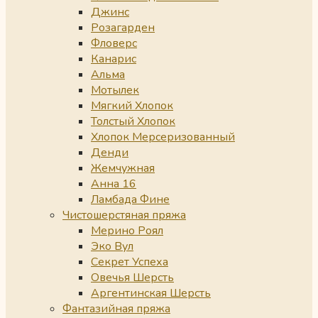
Джинс
Розагарден
Фловерс
Канарис
Альма
Мотылек
Мягкий Хлопок
Толстый Хлопок
Хлопок Мерсеризованный
Денди
Жемчужная
Анна 16
Ламбада Фине
Чистошерстяная пряжа
Мерино Роял
Эко Вул
Секрет Успеха
Овечья Шерсть
Аргентинская Шерсть
Фантазийная пряжа