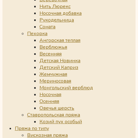
Нить Люрекс
Носочная добавка
Рукодельница
Соната
Пехорка
Ангорская теплая
Верблюжья
Весенняя
Детская Новинка
Детский Каприз
Жемчужная
Мериносовая
Монгольский верблюд
Носочная
Осенняя
Овечья шерсть
Ставропольская пряжа
Козий пух особый
Пряжа по типу
Вискозная пряжа