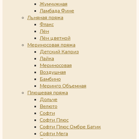
Жумчужная
Ламбада Фине
Льняная пряжа
Флакс
Лён
Лён цветной
Мериносовая пряжа
Детский Каприз
Лайка
Мериносовая
Воздушная
Бамбино
Меринго Объемная
Плюшевая пряжа
Дольче
Велюто
Софти
Софти Плюс
Софти Плюс Омбре Батик
Софти Мега