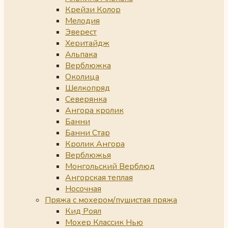
Крейзи Колор
Мелодия
Эверест
Херитайдж
Альпака
Верблюжка
Околица
Шелкопряд
Северянка
Ангора кролик
Банни
Банни Стар
Кролик Ангора
Верблюжья
Монгольский Верблюд
Ангорская теплая
Носочная
Пряжа с мохером/пушистая пряжа
Кид Роял
Мохер Классик Нью