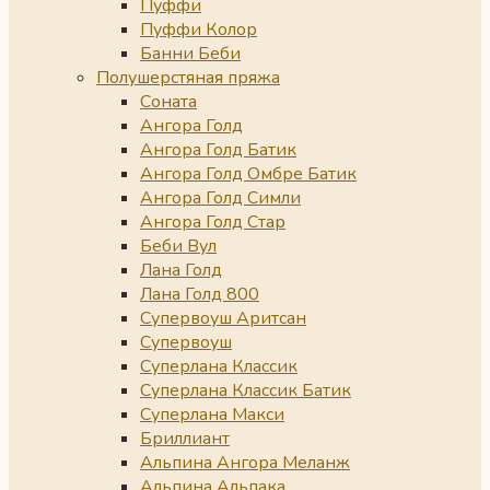
Пуффи
Пуффи Колор
Банни Беби
Полушерстяная пряжа
Соната
Ангора Голд
Ангора Голд Батик
Ангора Голд Омбре Батик
Ангора Голд Симли
Ангора Голд Стар
Беби Вул
Лана Голд
Лана Голд 800
Супервоуш Аритсан
Супервоуш
Суперлана Классик
Суперлана Классик Батик
Суперлана Макси
Бриллиант
Альпина Ангора Меланж
Альпина Альпака