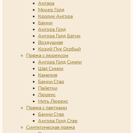
Ангара
Мохер Голд
Кролик Ангора
Банни
Ангора Голд
Ангора Голд Батик
Воздушная
Козий Пух Особый
Пряжа с люрексом
Ангора Голд Симли
Шал Симли
Камелия
Банни Стар
Пайетки
Люрекс
Нить Люрекс
Пряжа с паетками
Банни Стар
Ангора Голд Стар
Синтетическая пряжа