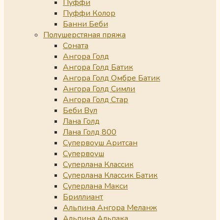
Пуффи
Пуффи Колор
Банни Беби
Полушерстяная пряжа
Соната
Ангора Голд
Ангора Голд Батик
Ангора Голд Омбре Батик
Ангора Голд Симли
Ангора Голд Стар
Беби Вул
Лана Голд
Лана Голд 800
Супервоуш Аритсан
Супервоуш
Суперлана Классик
Суперлана Классик Батик
Суперлана Макси
Бриллиант
Альпина Ангора Меланж
Альпина Альпака