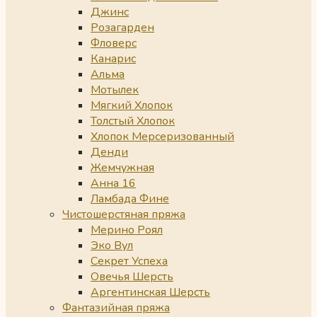
Джинс
Розагарден
Фловерс
Канарис
Альма
Мотылек
Мягкий Хлопок
Толстый Хлопок
Хлопок Мерсеризованный
Денди
Жемчужная
Анна 16
Ламбада Фине
Чистошерстяная пряжа
Мерино Роял
Эко Вул
Секрет Успеха
Овечья Шерсть
Аргентинская Шерсть
Фантазийная пряжа