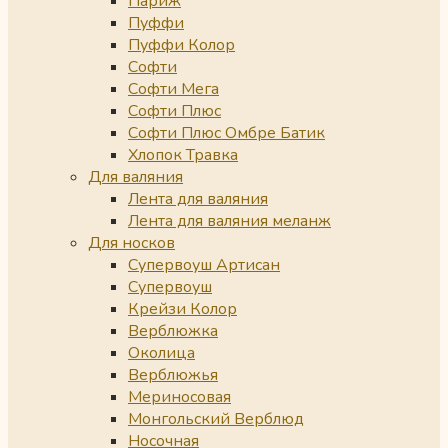
Париж
Пуффи
Пуффи Колор
Софти
Софти Мега
Софти Плюс
Софти Плюс Омбре Батик
Хлопок Травка
Для валяния
Лента для валяния
Лента для валяния меланж
Для носков
Супервоуш Артисан
Супервоуш
Крейзи Колор
Верблюжка
Околица
Верблюжья
Мериносовая
Монгольский Верблюд
Носочная