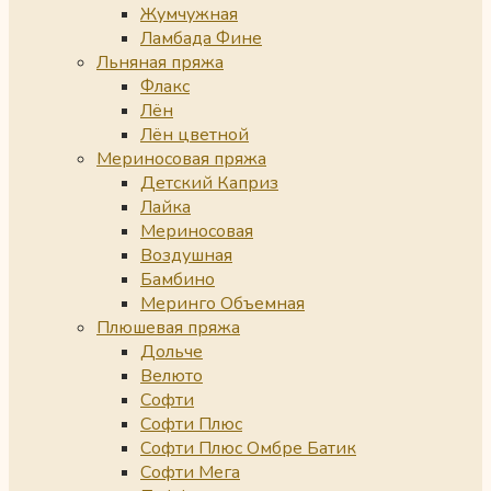
Жумчужная
Ламбада Фине
Льняная пряжа
Флакс
Лён
Лён цветной
Мериносовая пряжа
Детский Каприз
Лайка
Мериносовая
Воздушная
Бамбино
Меринго Объемная
Плюшевая пряжа
Дольче
Велюто
Софти
Софти Плюс
Софти Плюс Омбре Батик
Софти Мега