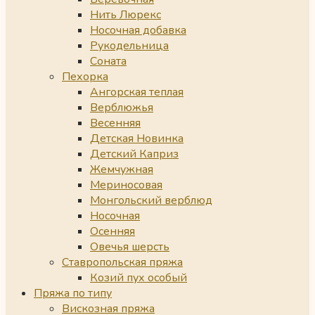
Нить Люрекс
Носочная добавка
Рукодельница
Соната
Пехорка
Ангорская теплая
Верблюжья
Весенняя
Детская Новинка
Детский Каприз
Жемчужная
Мериносовая
Монгольский верблюд
Носочная
Осенняя
Овечья шерсть
Ставропольская пряжа
Козий пух особый
Пряжа по типу
Вискозная пряжа