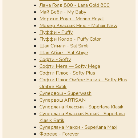
Лана Голд 800 - Lana Gold 800
Май Беби - My Baby
Мерино Роял - Merino Royal
Мохер Классик Нью - Mohair New
Пуффи - Puffy
Пуффи Колор - Puffy Color
Шал Симли - Sal Simli
Шал Абие - Sal Abiye
Софти - Softy
Софти Мега — Softy Mega
Софти Плюс - Softy Plus
Софти Плюс Омбре Батик - Softy Plus
Ombre Batik
Супервош - Superwash
Супервош ARTISAN
Суперлана Классик - Superlana Klasik
Суперлана Классик Батик - Superlana
Klasik Batik
Суперлана Макси - Superlana Maxi
Фореве - Forever