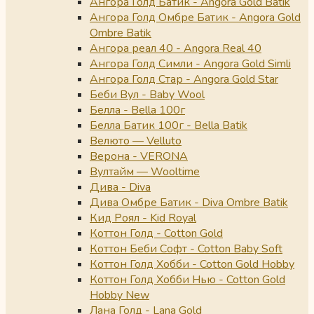
Ангора Голд Батик - Angora Gold Batik
Ангора Голд Омбре Батик - Angora Gold
Ombre Batik
Ангора реал 40 - Angora Real 40
Ангора Голд Симли - Angora Gold Simli
Ангора Голд Стар - Angora Gold Star
Беби Вул - Baby Wool
Белла - Bella 100г
Белла Батик 100г - Bella Batik
Велюто — Velluto
Верона - VERONA
Вултайм — Wooltime
Дива - Diva
Дива Омбре Батик - Diva Ombre Batik
Кид Роял - Kid Royal
Коттон Голд - Cotton Gold
Коттон Беби Софт - Cotton Baby Soft
Коттон Голд Хобби - Cotton Gold Hobby
Коттон Голд Хобби Нью - Cotton Gold
Hobby New
Лана Голд - Lana Gold