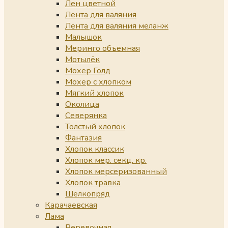
Лен цветной
Лента для валяния
Лента для валяния меланж
Малышок
Меринго объемная
Мотылёк
Мохер Голд
Мохер с хлопком
Мягкий хлопок
Околица
Северянка
Толстый хлопок
Фантазия
Хлопок классик
Хлопок мер. секц. кр.
Хлопок мерсеризованный
Хлопок травка
Шелкопряд
Карачаевская
Лама
Веревочная