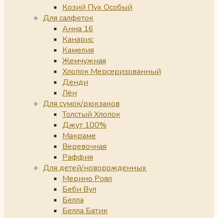
Козий Пух Особый
Для салфеток
Анна 16
Канарис
Камелия
Жемчужная
Хлопок Мерсеризованный
Денди
Лён
Для сумок/рюкзаков
Толстый Хлопок
Джут 100%
Макраме
Веревочная
Раффия
Для детей/новорожденных
Мерино Роял
Беби Вул
Белла
Белла Батик