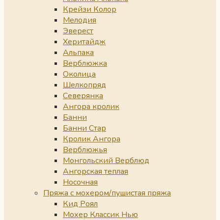
Крейзи Колор
Мелодия
Эверест
Херитайдж
Альпака
Верблюжка
Околица
Шелкопряд
Северянка
Ангора кролик
Банни
Банни Стар
Кролик Ангора
Верблюжья
Монгольский Верблюд
Ангорская теплая
Носочная
Пряжа с мохером/пушистая пряжа
Кид Роял
Мохер Классик Нью