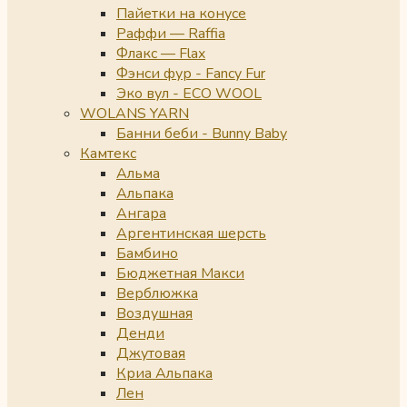
Пайетки на конусе
Раффи — Raffia
Флакс — Flax
Фэнси фур - Fancy Fur
Эко вул - ECO WOOL
WOLANS YARN
Банни беби - Bunny Baby
Камтекс
Альма
Альпака
Ангара
Аргентинская шерсть
Бамбино
Бюджетная Макси
Верблюжка
Воздушная
Денди
Джутовая
Криа Альпака
Лен