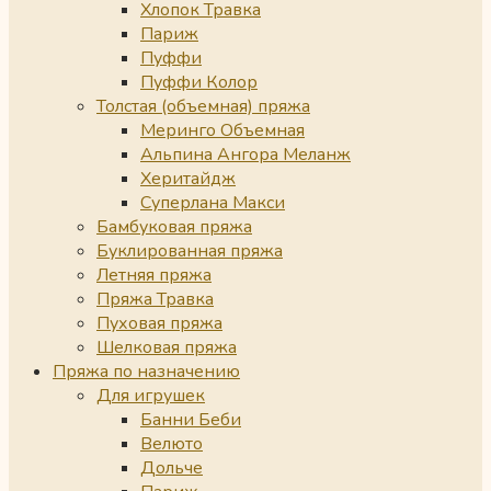
Хлопок Травка
Париж
Пуффи
Пуффи Колор
Толстая (объемная) пряжа
Меринго Объемная
Альпина Ангора Меланж
Херитайдж
Суперлана Макси
Бамбуковая пряжа
Буклированная пряжа
Летняя пряжа
Пряжа Травка
Пуховая пряжа
Шелковая пряжа
Пряжа по назначению
Для игрушек
Банни Беби
Велюто
Дольче