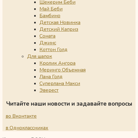
Шекерим Беби
Май Беби
Бамбино
Детская Новинка
Детский Каприз
Соната
Джинс
Коттон Голд
Для шапок
Кролик Ангора
Меринго Объемная
Лана Голд
Суперлана Макси
Эверест
Читайте наши новости и задавайте вопросы
во Вконтакте
в Одноклассниках