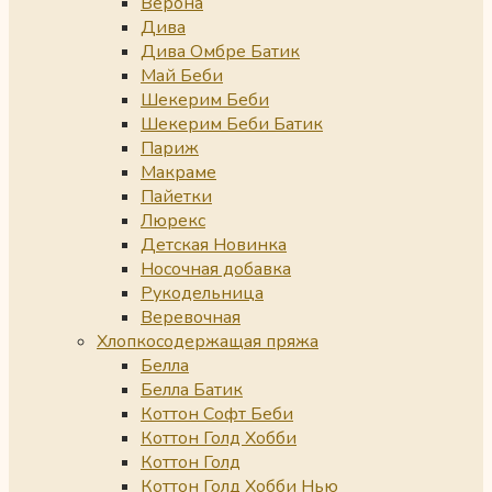
Верона
Дива
Дива Омбре Батик
Май Беби
Шекерим Беби
Шекерим Беби Батик
Париж
Макраме
Пайетки
Люрекс
Детская Новинка
Носочная добавка
Рукодельница
Веревочная
Хлопкосодержащая пряжа
Белла
Белла Батик
Коттон Софт Беби
Коттон Голд Хобби
Коттон Голд
Коттон Голд Хобби Нью