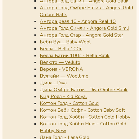
Ангора Голд Батик - Angora Gold Batik
Ангора Голд Омбре Батик - Angora Gold
Ombre Batik
Ангора реал 40 - Angora Real 40
Ангора Голд Симли - Angora Gold Simli
Ангора Голд Стар - Angora Gold Star
Беби Вул - Baby Wool
Белла - Bella 100г
Белла Батик 100г - Bella Batik
Велюто — Velluto
Верона - VERONA
Вултайм — Wooltime
Дива - Diva
Дива Омбре Батик - Diva Ombre Batik
Кид Роял - Kid Royal
Коттон Голд - Cotton Gold
Коттон Беби Софт - Cotton Baby Soft
Коттон Голд Хобби - Cotton Gold Hobby
Коттон Голд Хобби Нью - Cotton Gold
Hobby New
Лана Голд - Lana Gold