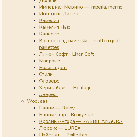
Дольче
Империал Мерино — Imperial merino
Интенсив Линен
Камелия
Камелия Нью
Канарис
Коттон голд пайетки — Cotton gold
paillettes
Линен Софт - Linen Soft
Макраме
Розагарден
Стиль
Фловерс
Херитайдж — Heritage
Эверест
Wool sea
Банни — Bunny
Банни Стар - Bunny star
Кролик Ангора — RABBIT ANGORA
Люрекс — LUREX
Пайетки — Paillettes