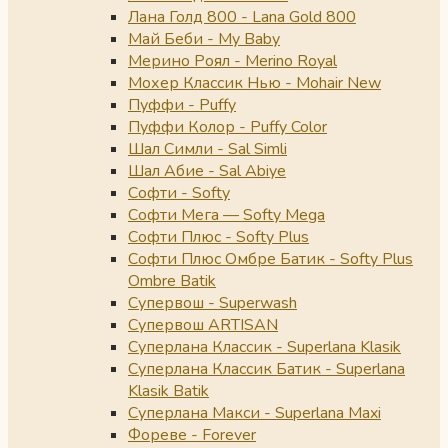
Лана Голд 800 - Lana Gold 800
Май Беби - My Baby
Мерино Роял - Merino Royal
Мохер Классик Нью - Mohair New
Пуффи - Puffy
Пуффи Колор - Puffy Color
Шал Симли - Sal Simli
Шал Абие - Sal Abiye
Софти - Softy
Софти Мега — Softy Mega
Софти Плюс - Softy Plus
Софти Плюс Омбре Батик - Softy Plus
Ombre Batik
Супервош - Superwash
Супервош ARTISAN
Суперлана Классик - Superlana Klasik
Суперлана Классик Батик - Superlana
Klasik Batik
Суперлана Макси - Superlana Maxi
Фореве - Forever