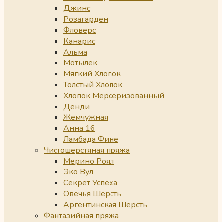
Джинс
Розагарден
Фловерс
Канарис
Альма
Мотылек
Мягкий Хлопок
Толстый Хлопок
Хлопок Мерсеризованный
Денди
Жемчужная
Анна 16
Ламбада Фине
Чистошерстяная пряжа
Мерино Роял
Эко Вул
Секрет Успеха
Овечья Шерсть
Аргентинская Шерсть
Фантазийная пряжа