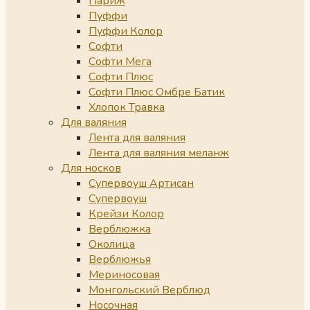
Париж
Пуффи
Пуффи Колор
Софти
Софти Мега
Софти Плюс
Софти Плюс Омбре Батик
Хлопок Травка
Для валяния
Лента для валяния
Лента для валяния меланж
Для носков
Супервоуш Артисан
Супервоуш
Крейзи Колор
Верблюжка
Околица
Верблюжья
Мериносовая
Монгольский Верблюд
Носочная