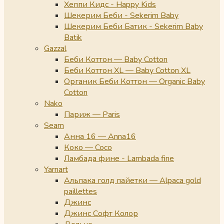
Хеппи Кидс - Happy Kids
Шекерим Беби - Sekerim Baby
Шекерим Беби Батик - Sekerim Baby
Batik
Gazzal
Беби Коттон — Baby Cotton
Беби Коттон XL — Baby Cotton XL
Органик Беби Коттон — Organic Baby
Cotton
Nako
Париж — Paris
Seam
Анна 16 — Anna16
Коко — Coco
Ламбада фине - Lambada fine
Yarnart
Альпака голд пайетки — Alpaca gold
paillettes
Джинс
Джинс Софт Колор