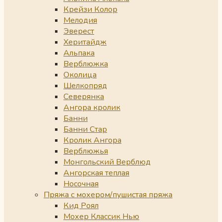
Крейзи Колор
Мелодия
Эверест
Херитайдж
Альпака
Верблюжка
Околица
Шелкопряд
Северянка
Ангора кролик
Банни
Банни Стар
Кролик Ангора
Верблюжья
Монгольский Верблюд
Ангорская теплая
Носочная
Пряжа с мохером/пушистая пряжа
Кид Роял
Мохер Классик Нью