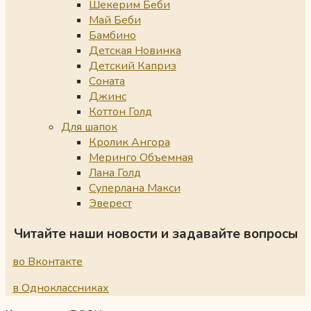
Шекерим Беби
Май Беби
Бамбино
Детская Новинка
Детский Каприз
Соната
Джинс
Коттон Голд
Для шапок
Кролик Ангора
Меринго Объемная
Лана Голд
Суперлана Макси
Эверест
Читайте наши новости и задавайте вопросы
во Вконтакте
в Одноклассниках