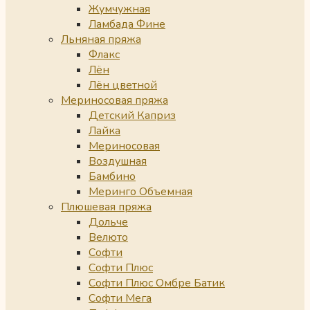
Жумчужная
Ламбада Фине
Льняная пряжа
Флакс
Лён
Лён цветной
Мериносовая пряжа
Детский Каприз
Лайка
Мериносовая
Воздушная
Бамбино
Меринго Объемная
Плюшевая пряжа
Дольче
Велюто
Софти
Софти Плюс
Софти Плюс Омбре Батик
Софти Мега