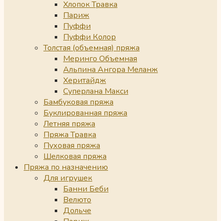
Хлопок Травка
Париж
Пуффи
Пуффи Колор
Толстая (объемная) пряжа
Меринго Объемная
Альпина Ангора Меланж
Херитайдж
Суперлана Макси
Бамбуковая пряжа
Буклированная пряжа
Летняя пряжа
Пряжа Травка
Пуховая пряжа
Шелковая пряжа
Пряжа по назначению
Для игрушек
Банни Беби
Велюто
Дольче