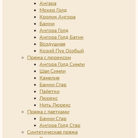
Ангара
Мохер Голд
Кролик Ангора
Банни
Ангора Голд
Ангора Голд Батик
Воздушная
Козий Пух Особый
Пряжа с люрексом
Ангора Голд Симли
Шал Симли
Камелия
Банни Стар
Пайетки
Люрекс
Нить Люрекс
Пряжа с паетками
Банни Стар
Ангора Голд Стар
Синтетическая пряжа