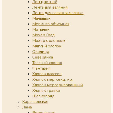
Лен цветной
Лента для валяния
Лента для валяния меланж
Малышок
Меринго объемная
Мотылёк
Мохер Голд
Мохер с хлопком
Мягкий хлопок
Околица
Северянка
Толстый хлопок
Фантазия
Хлопок классик
Хлопок мер. секц. кр.
Хлопок мерсеризованный
Хлопок травка
Шелкопряд
Карачаевская
Лама
Веревочная