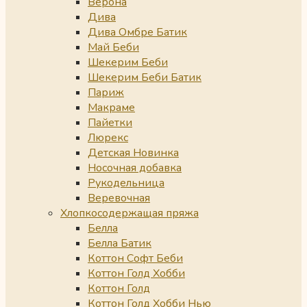
Верона
Дива
Дива Омбре Батик
Май Беби
Шекерим Беби
Шекерим Беби Батик
Париж
Макраме
Пайетки
Люрекс
Детская Новинка
Носочная добавка
Рукодельница
Веревочная
Хлопкосодержащая пряжа
Белла
Белла Батик
Коттон Софт Беби
Коттон Голд Хобби
Коттон Голд
Коттон Голд Хобби Нью