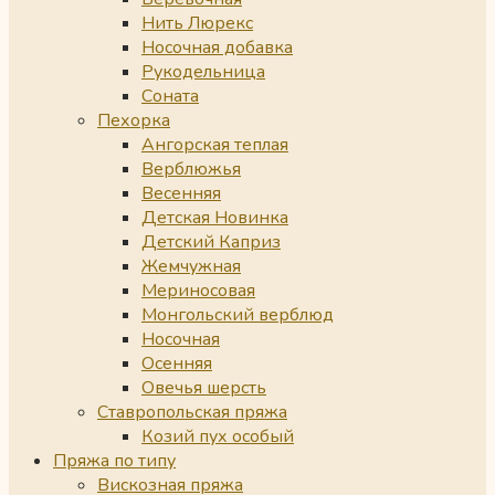
Нить Люрекс
Носочная добавка
Рукодельница
Соната
Пехорка
Ангорская теплая
Верблюжья
Весенняя
Детская Новинка
Детский Каприз
Жемчужная
Мериносовая
Монгольский верблюд
Носочная
Осенняя
Овечья шерсть
Ставропольская пряжа
Козий пух особый
Пряжа по типу
Вискозная пряжа