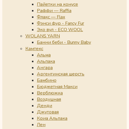
Пайетки на конусе
Раффи — Raffia
Флакс — Flax
Фэнси фур - Fancy Fur
Эко вул - ECO WOOL
WOLANS YARN
Банни беби - Bunny Baby
Камтекс
Альма
Альпака
Ангара
Аргентинская шерсть
Бамбино
Бюджетная Макси
Верблюжка
Воздушная
Денди
Джутовая
Криа Альпака
Лен