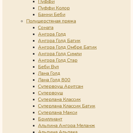
Пуффи
Пуффи Колор
Банни Беби
Полушерстяная пряжа
Соната
Ангора Голд
Ангора Голд Батик
Ангора Голд Омбре Батик
Ангора Голд Симли
Ангора Голд Стар
Беби Вул
Лана Голд
Лана Голд 800
Супервоуш Аритсан
Супервоуш
Суперлана Классик
Суперлана Классик Батик
Суперлана Макси
Бриллиант
Альпина Ангора Меланж
Альпина Альпака