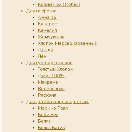
Козий Пух Особый
Для салфеток
Анна 16
Канарис
Камелия
Жемчужная
Хлопок Мерсеризованный
Денди
Лён
Для сумок/рюкзаков
Толстый Хлопок
Джут 100%
Макраме
Веревочная
Раффия
Для детей/новорожденных
Мерино Роял
Беби Вул
Белла
Белла Батик