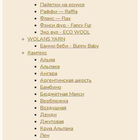
Пайетки на конусе
Раффи — Raffia
Флакс — Flax
Фэнси фур - Fancy Fur
Эко вул - ECO WOOL
WOLANS YARN
Банни беби - Bunny Baby
Камтекс
Альма
Альпака
Ангара
Аргентинская шерсть
Бамбино
Бюджетная Макси
Верблюжка
Воздушная
Денди
Джутовая
Криа Альпака
Лен