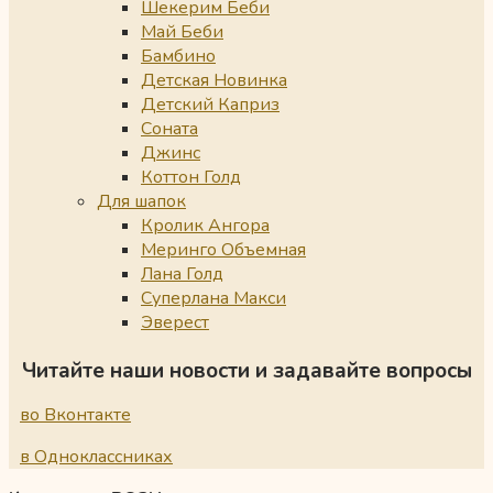
Шекерим Беби
Май Беби
Бамбино
Детская Новинка
Детский Каприз
Соната
Джинс
Коттон Голд
Для шапок
Кролик Ангора
Меринго Объемная
Лана Голд
Суперлана Макси
Эверест
Читайте наши новости и задавайте вопросы
во Вконтакте
в Одноклассниках