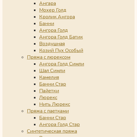
Ангара
Мохер Голд
Кролик Ангора
Банни
Ангора Голд
Ангора Голд Батик
Воздушная
Козий Пух Особый
Пряжа с люрексом
Ангора Голд Симли
Шал Симли
Камелия
Банни Стар
Пайетки
Люрекс
Нить Люрекс
Пряжа с паетками
Банни Стар
Ангора Голд Стар
Синтетическая пряжа