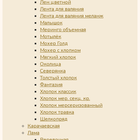
Лен цветной
Лента для валяния
Лента для валяния меланж
Малышок
Меринго объемная
Мотылёк
Мохер Голд
Мохер с хлопком
Мягкий хлопок
Околица
Северянка
Толстый хлопок
Фантазия
Хлопок классик
Хлопок мер. секц. кр.
Хлопок мерсеризованный
Хлопок травка
Шелкопряд
Карачаевская
Лама
Веревочная