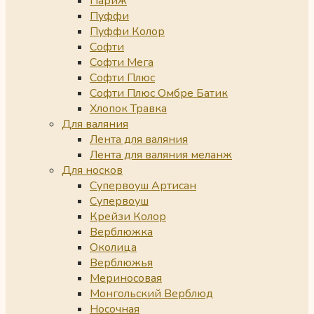
Париж
Пуффи
Пуффи Колор
Софти
Софти Мега
Софти Плюс
Софти Плюс Омбре Батик
Хлопок Травка
Для валяния
Лента для валяния
Лента для валяния меланж
Для носков
Супервоуш Артисан
Супервоуш
Крейзи Колор
Верблюжка
Околица
Верблюжья
Мериносовая
Монгольский Верблюд
Носочная