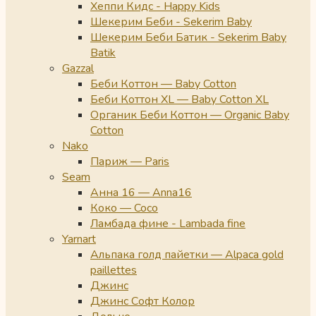
Хеппи Кидс - Happy Kids
Шекерим Беби - Sekerim Baby
Шекерим Беби Батик - Sekerim Baby
Batik
Gazzal
Беби Коттон — Baby Cotton
Беби Коттон XL — Baby Cotton XL
Органик Беби Коттон — Organic Baby
Cotton
Nako
Париж — Paris
Seam
Анна 16 — Anna16
Коко — Coco
Ламбада фине - Lambada fine
Yarnart
Альпака голд пайетки — Alpaca gold
paillettes
Джинс
Джинс Софт Колор