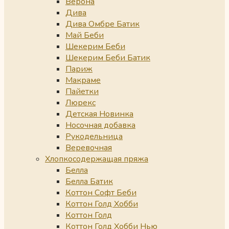
Верона
Дива
Дива Омбре Батик
Май Беби
Шекерим Беби
Шекерим Беби Батик
Париж
Макраме
Пайетки
Люрекс
Детская Новинка
Носочная добавка
Рукодельница
Веревочная
Хлопкосодержащая пряжа
Белла
Белла Батик
Коттон Софт Беби
Коттон Голд Хобби
Коттон Голд
Коттон Голд Хобби Нью