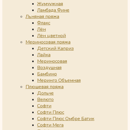
Жумчужная
Ламбада Фине
Льняная пряжа
Флакс
Лён
Лён цветной
Мериносовая пряжа
Детский Каприз
Лайка
Мериносовая
Воздушная
Бамбино
Меринго Объемная
Плюшевая пряжа
Дольче
Велюто
Софти
Софти Плюс
Софти Плюс Омбре Батик
Софти Мега