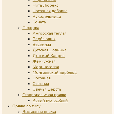
Нить Люрекс
Носочная добавка
Рукодельница
Соната
Пехорка
Ангорская теплая
Верблюжья
Весенняя
Детская Новинка
Детский Каприз
Жемчужная
Мериносовая
Монгольский верблюд
Носочная
Осенняя
Овечья шерсть
Ставропольская пряжа
Козий пух особый
Пряжа по типу
Вискозная пряжа