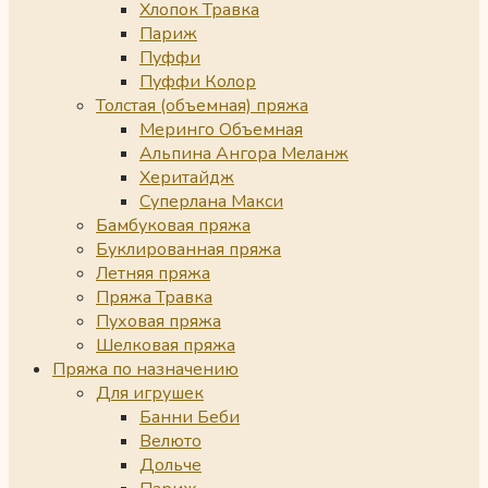
Хлопок Травка
Париж
Пуффи
Пуффи Колор
Толстая (объемная) пряжа
Меринго Объемная
Альпина Ангора Меланж
Херитайдж
Суперлана Макси
Бамбуковая пряжа
Буклированная пряжа
Летняя пряжа
Пряжа Травка
Пуховая пряжа
Шелковая пряжа
Пряжа по назначению
Для игрушек
Банни Беби
Велюто
Дольче