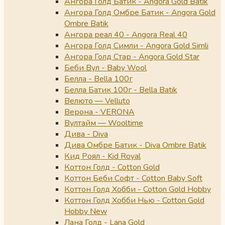
Ангора Голд Батик - Angora Gold Batik
Ангора Голд Омбре Батик - Angora Gold
Ombre Batik
Ангора реал 40 - Angora Real 40
Ангора Голд Симли - Angora Gold Simli
Ангора Голд Стар - Angora Gold Star
Беби Вул - Baby Wool
Белла - Bella 100г
Белла Батик 100г - Bella Batik
Велюто — Velluto
Верона - VERONA
Вултайм — Wooltime
Дива - Diva
Дива Омбре Батик - Diva Ombre Batik
Кид Роял - Kid Royal
Коттон Голд - Cotton Gold
Коттон Беби Софт - Cotton Baby Soft
Коттон Голд Хобби - Cotton Gold Hobby
Коттон Голд Хобби Нью - Cotton Gold
Hobby New
Лана Голд - Lana Gold