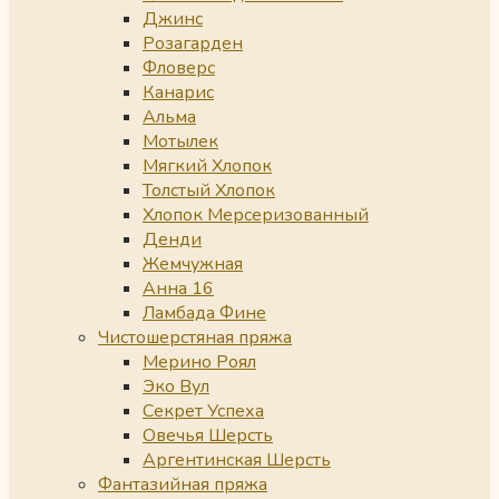
Джинс
Розагарден
Фловерс
Канарис
Альма
Мотылек
Мягкий Хлопок
Толстый Хлопок
Хлопок Мерсеризованный
Денди
Жемчужная
Анна 16
Ламбада Фине
Чистошерстяная пряжа
Мерино Роял
Эко Вул
Секрет Успеха
Овечья Шерсть
Аргентинская Шерсть
Фантазийная пряжа