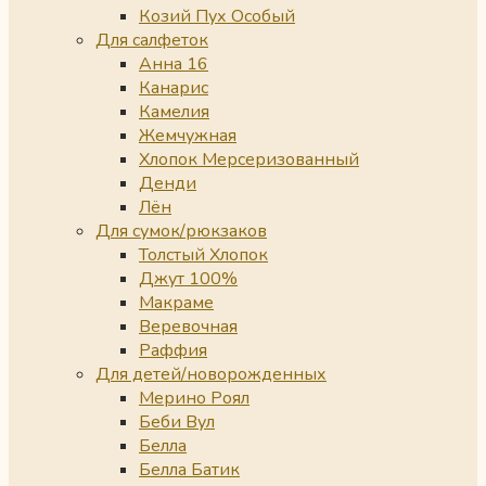
Козий Пух Особый
Для салфеток
Анна 16
Канарис
Камелия
Жемчужная
Хлопок Мерсеризованный
Денди
Лён
Для сумок/рюкзаков
Толстый Хлопок
Джут 100%
Макраме
Веревочная
Раффия
Для детей/новорожденных
Мерино Роял
Беби Вул
Белла
Белла Батик