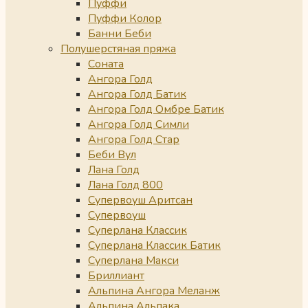
Пуффи
Пуффи Колор
Банни Беби
Полушерстяная пряжа
Соната
Ангора Голд
Ангора Голд Батик
Ангора Голд Омбре Батик
Ангора Голд Симли
Ангора Голд Стар
Беби Вул
Лана Голд
Лана Голд 800
Супервоуш Аритсан
Супервоуш
Суперлана Классик
Суперлана Классик Батик
Суперлана Макси
Бриллиант
Альпина Ангора Меланж
Альпина Альпака