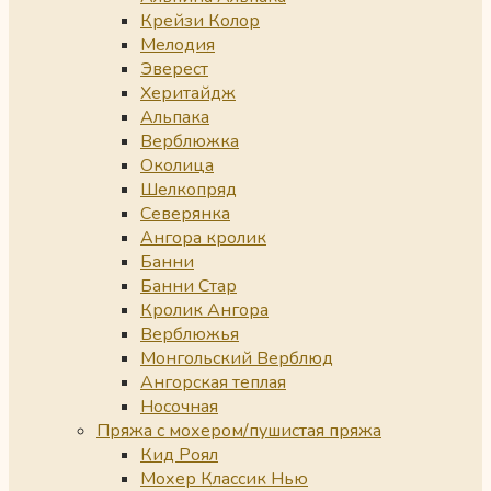
Крейзи Колор
Мелодия
Эверест
Херитайдж
Альпака
Верблюжка
Околица
Шелкопряд
Северянка
Ангора кролик
Банни
Банни Стар
Кролик Ангора
Верблюжья
Монгольский Верблюд
Ангорская теплая
Носочная
Пряжа с мохером/пушистая пряжа
Кид Роял
Мохер Классик Нью