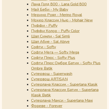
Лана Голд 800 - Lana Gold 800
Май Беби - My Baby
Мерино Роял - Merino Royal
Мохер Классик Нью - Mohair New
Пуффи - Puffy
Пуффи Колор - Puffy Color
Шал Симли - Sal Simli
Шал Абие - Sal Abiye
Софти - Softy
Софти Мега — Softy Mega
Софти Плюс - Softy Plus
Софти Плюс Омбре Батик - Softy Plus
Ombre Batik
Супервош - Superwash
Супервош ARTISAN
Суперлана Классик - Superlana Klasik
Суперлана Классик Батик - Superlana
Klasik Batik
Суперлана Макси - Superlana Maxi
Фореве - Forever