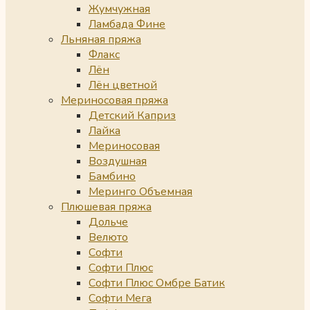
Жумчужная
Ламбада Фине
Льняная пряжа
Флакс
Лён
Лён цветной
Мериносовая пряжа
Детский Каприз
Лайка
Мериносовая
Воздушная
Бамбино
Меринго Объемная
Плюшевая пряжа
Дольче
Велюто
Софти
Софти Плюс
Софти Плюс Омбре Батик
Софти Мега