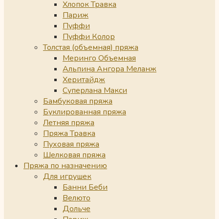
Хлопок Травка
Париж
Пуффи
Пуффи Колор
Толстая (объемная) пряжа
Меринго Объемная
Альпина Ангора Меланж
Херитайдж
Суперлана Макси
Бамбуковая пряжа
Буклированная пряжа
Летняя пряжа
Пряжа Травка
Пуховая пряжа
Шелковая пряжа
Пряжа по назначению
Для игрушек
Банни Беби
Велюто
Дольче