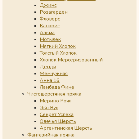
Джинс
Розагарден
Фловерс
Канарис
Альма
Мотылек
Мягкий Хлопок
Толстый Хлопок
Хлопок Мерсеризованный
Денди
Жемчужная
Анна 16
Ламбада Фине
Чистошерстяная пряжа
Мерино Роял
Эко Вул
Секрет Успеха
Овечья Шерсть
Аргентинская Шерсть
Фантазийная пряжа