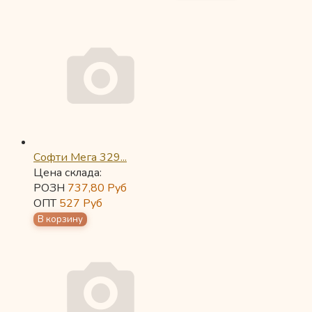
Софти Мега 329...
Цена склада:
РОЗН
737,80
Руб
ОПТ
527
Руб