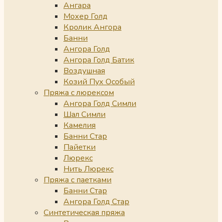
Ангара
Мохер Голд
Кролик Ангора
Банни
Ангора Голд
Ангора Голд Батик
Воздушная
Козий Пух Особый
Пряжа с люрексом
Ангора Голд Симли
Шал Симли
Камелия
Банни Стар
Пайетки
Люрекс
Нить Люрекс
Пряжа с паетками
Банни Стар
Ангора Голд Стар
Синтетическая пряжа