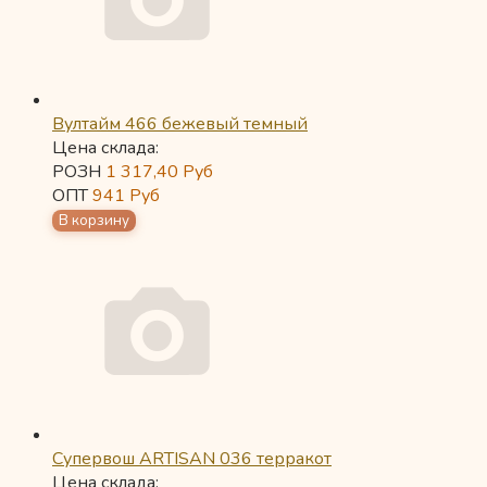
Вултайм 466 бежевый темный
Цена склада:
РОЗН
1 317,40
Руб
ОПТ
941
Руб
Супервош ARTISAN 036 терракот
Цена склада: