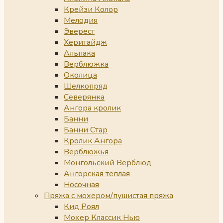
Крейзи Колор
Мелодия
Эверест
Херитайдж
Альпака
Верблюжка
Околица
Шелкопряд
Северянка
Ангора кролик
Банни
Банни Стар
Кролик Ангора
Верблюжья
Монгольский Верблюд
Ангорская теплая
Носочная
Пряжа с мохером/пушистая пряжа
Кид Роял
Мохер Классик Нью