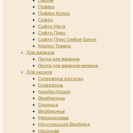
Париж
Пуффи
Пуффи Колор
Софти
Софти Мега
Софти Плюс
Софти Плюс Омбре Батик
Хлопок Травка
Для валяния
Лента для валяния
Лента для валяния меланж
Для носков
Супервоуш Артисан
Супервоуш
Крейзи Колор
Верблюжка
Околица
Верблюжья
Мериносовая
Монгольский Верблюд
Носочная