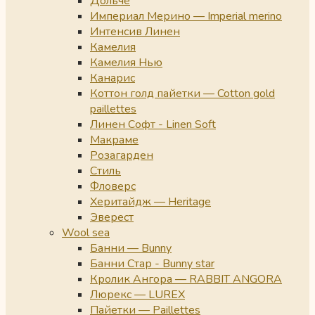
Дольче
Империал Мерино — Imperial merino
Интенсив Линен
Камелия
Камелия Нью
Канарис
Коттон голд пайетки — Cotton gold
paillettes
Линен Софт - Linen Soft
Макраме
Розагарден
Стиль
Фловерс
Херитайдж — Heritage
Эверест
Wool sea
Банни — Bunny
Банни Стар - Bunny star
Кролик Ангора — RABBIT ANGORA
Люрекс — LUREX
Пайетки — Paillettes