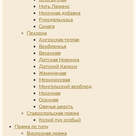
Нить Люрекс
Носочная добавка
Рукодельница
Соната
Пехорка
Ангорская теплая
Верблюжья
Весенняя
Детская Новинка
Детский Каприз
Жемчужная
Мериносовая
Монгольский верблюд
Носочная
Осенняя
Овечья шерсть
Ставропольская пряжа
Козий пух особый
Пряжа по типу
Вискозная пряжа