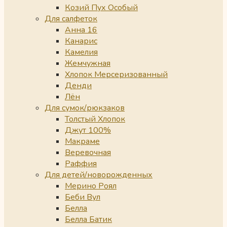
Козий Пух Особый
Для салфеток
Анна 16
Канарис
Камелия
Жемчужная
Хлопок Мерсеризованный
Денди
Лён
Для сумок/рюкзаков
Толстый Хлопок
Джут 100%
Макраме
Веревочная
Раффия
Для детей/новорожденных
Мерино Роял
Беби Вул
Белла
Белла Батик