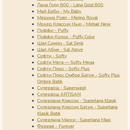
Лана Голд 800 - Lana Gold 800
Май Беби - My Baby
Мерино Роял - Merino Royal
Мохер Классик Нью - Mohair New
Пуффи - Puffy
Пуффи Колор - Puffy Color
Шал Симли - Sal Simli
Шал Абие - Sal Abiye
Софти - Softy
Софти Мега — Softy Mega
Софти Плюс - Softy Plus
Софти Плюс Омбре Батик - Softy Plus
Ombre Batik
Супервош - Superwash
Супервош ARTISAN
Суперлана Классик - Superlana Klasik
Суперлана Классик Батик - Superlana
Klasik Batik
Суперлана Макси - Superlana Maxi
Фореве - Forever