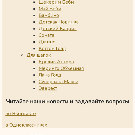
Шекерим Беби
Май Беби
Бамбино
Детская Новинка
Детский Каприз
Соната
Джинс
Коттон Голд
Для шапок
Кролик Ангора
Меринго Объемная
Лана Голд
Суперлана Макси
Эверест
Читайте наши новости и задавайте вопросы
во Вконтакте
в Одноклассниках