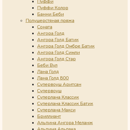
Пуффи
Пуффи Колор
Банни Беби
Полушерстяная пряжа
Соната
Ангора Голд
Ангора Голд Батик
Ангора Голд Омбре Батик
Ангора Голд Симли
Ангора Голд Стар
Беби Вул
Лана Голд
Лана Голд 800
Супервоуш Аритсан
Супервоуш
Суперлана Классик
Суперлана Классик Батик
Суперлана Макси
Бриллиант
Альпина Ангора Меланж
Альпина Альпака