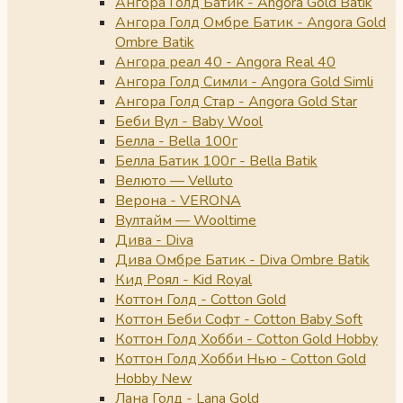
Ангора Голд Батик - Angora Gold Batik
Ангора Голд Омбре Батик - Angora Gold
Ombre Batik
Ангора реал 40 - Angora Real 40
Ангора Голд Симли - Angora Gold Simli
Ангора Голд Стар - Angora Gold Star
Беби Вул - Baby Wool
Белла - Bella 100г
Белла Батик 100г - Bella Batik
Велюто — Velluto
Верона - VERONA
Вултайм — Wooltime
Дива - Diva
Дива Омбре Батик - Diva Ombre Batik
Кид Роял - Kid Royal
Коттон Голд - Cotton Gold
Коттон Беби Софт - Cotton Baby Soft
Коттон Голд Хобби - Cotton Gold Hobby
Коттон Голд Хобби Нью - Cotton Gold
Hobby New
Лана Голд - Lana Gold