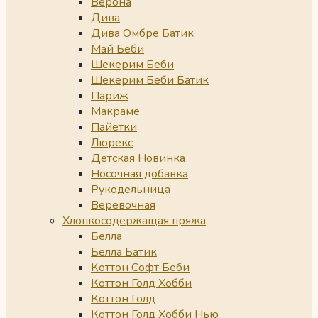
Верона
Дива
Дива Омбре Батик
Май Беби
Шекерим Беби
Шекерим Беби Батик
Париж
Макраме
Пайетки
Люрекс
Детская Новинка
Носочная добавка
Рукодельница
Веревочная
Хлопкосодержащая пряжа
Белла
Белла Батик
Коттон Софт Беби
Коттон Голд Хобби
Коттон Голд
Коттон Голд Хобби Нью