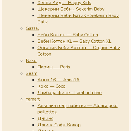
Хеппи Кидс - Happy Kids
Шекерим Беби - Sekerim Baby
Шекерим Беби Батик - Sekerim Baby
Batik
Gazzal
Беби Коттон — Baby Cotton
Беби Коттон XL — Baby Cotton XL
Органик Беби Коттон — Organic Baby
Cotton
Nako
Париж — Paris
Seam
Анна 16 — Anna16
Коко — Coco
Ламбада фине - Lambada fine
Yarnart
Альпака голд пайетки — Alpaca gold
paillettes
Джинс
Джинс Софт Колор