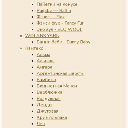
Пайетки на конусе
Раффи — Raffia
Флакс — Flax
Фэнси фур - Fancy Fur
Эко вул - ECO WOOL
WOLANS YARN
Банни беби - Bunny Baby
Камтекс
Альма
Альпака
Ангара
Аргентинская шерсть
Бамбино
Бюджетная Макси
Верблюжка
Воздушная
Денди
Джутовая
Криа Альпака
Лен