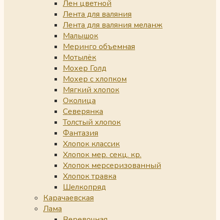
Лен цветной
Лента для валяния
Лента для валяния меланж
Малышок
Меринго объемная
Мотылёк
Мохер Голд
Мохер с хлопком
Мягкий хлопок
Околица
Северянка
Толстый хлопок
Фантазия
Хлопок классик
Хлопок мер. секц. кр.
Хлопок мерсеризованный
Хлопок травка
Шелкопряд
Карачаевская
Лама
Веревочная