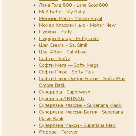
Лана Голд 800 - Lana Gold 800
Май Беби - My Baby
Мерино Роял - Merino Royal
Мохер Классик Нью - Mohair New
Пуффи - Puffy
Пуффи Колор - Puffy Color
Шал Симли - Sal Simli
Шал Абие - Sal Abiye
Софти - Softy
Софти Мега — Softy Mega
Софти Плюс - Softy Plus
Софти Плюс Омбре Батик - Softy Plus
Ombre Batik
Супервош - Superwash
Супервош ARTISAN
Суперлана Классик - Superlana Klasik
Суперлана Классик Батик - Superlana
Klasik Batik
Суперлана Макси - Superlana Maxi
Фореве - Forever