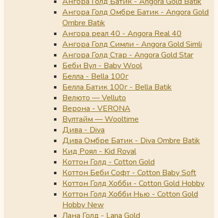
Ангора Голд Батик - Angora Gold Batik
Ангора Голд Омбре Батик - Angora Gold
Ombre Batik
Ангора реал 40 - Angora Real 40
Ангора Голд Симли - Angora Gold Simli
Ангора Голд Стар - Angora Gold Star
Беби Вул - Baby Wool
Белла - Bella 100г
Белла Батик 100г - Bella Batik
Велюто — Velluto
Верона - VERONA
Вултайм — Wooltime
Дива - Diva
Дива Омбре Батик - Diva Ombre Batik
Кид Роял - Kid Royal
Коттон Голд - Cotton Gold
Коттон Беби Софт - Cotton Baby Soft
Коттон Голд Хобби - Cotton Gold Hobby
Коттон Голд Хобби Нью - Cotton Gold
Hobby New
Лана Голд - Lana Gold