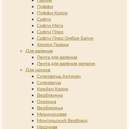
Париж
Пуффи
Пуффи Колор
Софти
Софти Мега
Софти Плюс
Софти Плюс Омбре Батик
Хлопок Травка
Для валяния
Лента для валяния
Лента для валяния меланж
Для носков
Супервоуш Артисан
Супервоуш
Крейзи Колор
Верблюжка
Околица
Верблюжья
Мериносовая
Монгольский Верблюд
Носочная