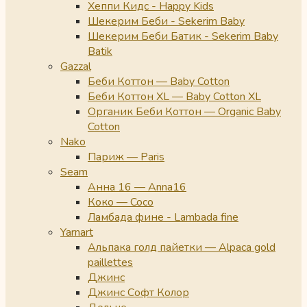
Хеппи Кидс - Happy Kids
Шекерим Беби - Sekerim Baby
Шекерим Беби Батик - Sekerim Baby
Batik
Gazzal
Беби Коттон — Baby Cotton
Беби Коттон XL — Baby Cotton XL
Органик Беби Коттон — Organic Baby
Cotton
Nako
Париж — Paris
Seam
Анна 16 — Anna16
Коко — Coco
Ламбада фине - Lambada fine
Yarnart
Альпака голд пайетки — Alpaca gold
paillettes
Джинс
Джинс Софт Колор