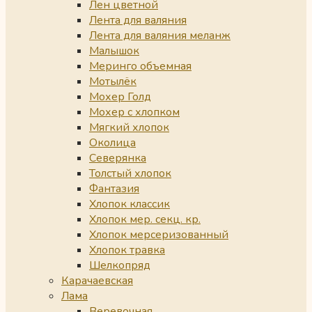
Лен цветной
Лента для валяния
Лента для валяния меланж
Малышок
Меринго объемная
Мотылёк
Мохер Голд
Мохер с хлопком
Мягкий хлопок
Околица
Северянка
Толстый хлопок
Фантазия
Хлопок классик
Хлопок мер. секц. кр.
Хлопок мерсеризованный
Хлопок травка
Шелкопряд
Карачаевская
Лама
Веревочная