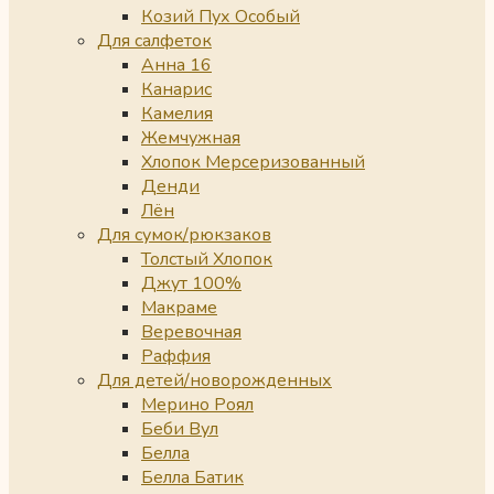
Козий Пух Особый
Для салфеток
Анна 16
Канарис
Камелия
Жемчужная
Хлопок Мерсеризованный
Денди
Лён
Для сумок/рюкзаков
Толстый Хлопок
Джут 100%
Макраме
Веревочная
Раффия
Для детей/новорожденных
Мерино Роял
Беби Вул
Белла
Белла Батик