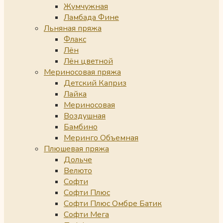
Жумчужная
Ламбада Фине
Льняная пряжа
Флакс
Лён
Лён цветной
Мериносовая пряжа
Детский Каприз
Лайка
Мериносовая
Воздушная
Бамбино
Меринго Объемная
Плюшевая пряжа
Дольче
Велюто
Софти
Софти Плюс
Софти Плюс Омбре Батик
Софти Мега