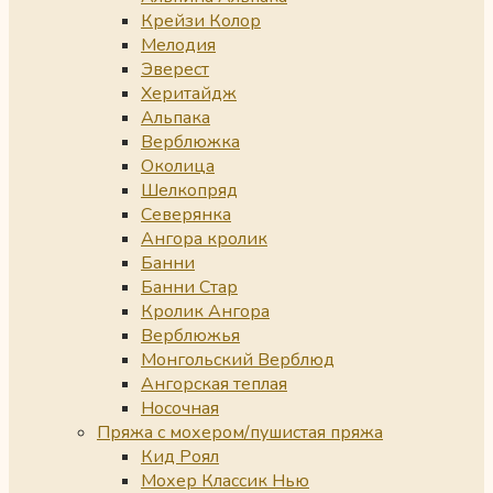
Крейзи Колор
Мелодия
Эверест
Херитайдж
Альпака
Верблюжка
Околица
Шелкопряд
Северянка
Ангора кролик
Банни
Банни Стар
Кролик Ангора
Верблюжья
Монгольский Верблюд
Ангорская теплая
Носочная
Пряжа с мохером/пушистая пряжа
Кид Роял
Мохер Классик Нью