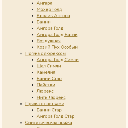
Ангара
Мохер Голд
Кролик Ангора
Банни
Ангора Голд
Ангора Голд Батик
Воздушная
Козий Пух Особый
Пряжа с люрексом
Ангора Голд Симли
Шал Симли
Камелия
Банни Стар
Пайетки
Люрекс
Нить Люрекс
Пряжа с паетками
Банни Стар
Ангора Голд Стар
Синтетическая пряжа