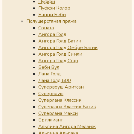
Пуффи
Пуффи Колор
Банни Беби
Полушерстяная пряжа
Соната
Ангора Голд
Ангора Голд Батик
Ангора Голд Омбре Батик
Ангора Голд Симли
Ангора Голд Стар
Беби Вул
Лана Голд
Лана Голд 800
Супервоуш Аритсан
Супервоуш
Суперлана Классик
Суперлана Классик Батик
Суперлана Макси
Бриллиант
Альпина Ангора Меланж
Альпина Альпака