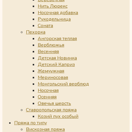
Нить Люрекс
Носочная добавка
Рукодельница
Соната
Пехорка
Ангорская теплая
Верблюжья
Весенняя
Детская Новинка
Детский Каприз
Жемчужная
Мериносовая
Монгольский верблюд
Носочная
Осенняя
Овечья шерсть
Ставропольская пряжа
Козий пух особый
Пряжа по типу
Вискозная пряжа