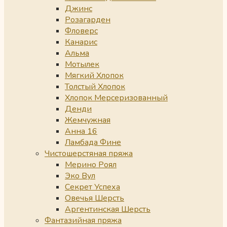
Джинс
Розагарден
Фловерс
Канарис
Альма
Мотылек
Мягкий Хлопок
Толстый Хлопок
Хлопок Мерсеризованный
Денди
Жемчужная
Анна 16
Ламбада Фине
Чистошерстяная пряжа
Мерино Роял
Эко Вул
Секрет Успеха
Овечья Шерсть
Аргентинская Шерсть
Фантазийная пряжа