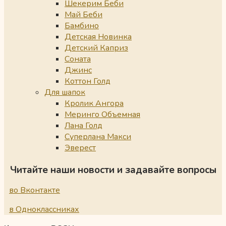
Шекерим Беби
Май Беби
Бамбино
Детская Новинка
Детский Каприз
Соната
Джинс
Коттон Голд
Для шапок
Кролик Ангора
Меринго Объемная
Лана Голд
Суперлана Макси
Эверест
Читайте наши новости и задавайте вопросы
во Вконтакте
в Одноклассниках