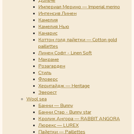
Дольче
Империал Мерино — Imperial merino
Интенсив Линен
Камелия
Камелия Нью
Канарис
Коттон голд пайетки — Cotton gold
paillettes
Линен Софт - Linen Soft
Макраме
Розагарден
Стиль
Фловерс
Херитайдж — Heritage
Эверест
Wool sea
Банни — Bunny
Банни Стар - Bunny star
Кролик Ангора — RABBIT ANGORA
Люрекс — LUREX
Пайетки — Paillettes