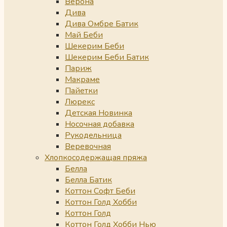
Верона
Дива
Дива Омбре Батик
Май Беби
Шекерим Беби
Шекерим Беби Батик
Париж
Макраме
Пайетки
Люрекс
Детская Новинка
Носочная добавка
Рукодельница
Веревочная
Хлопкосодержащая пряжа
Белла
Белла Батик
Коттон Софт Беби
Коттон Голд Хобби
Коттон Голд
Коттон Голд Хобби Нью