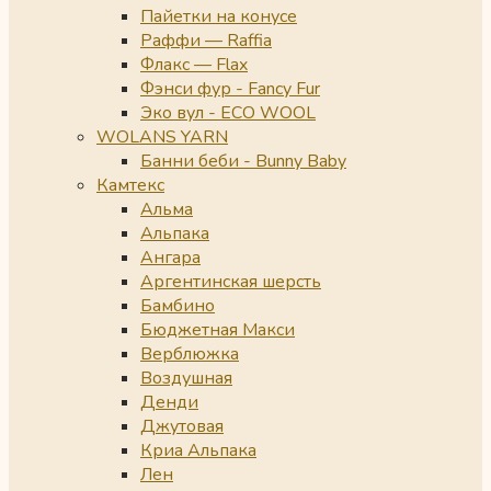
Пайетки на конусе
Раффи — Raffia
Флакс — Flax
Фэнси фур - Fancy Fur
Эко вул - ECO WOOL
WOLANS YARN
Банни беби - Bunny Baby
Камтекс
Альма
Альпака
Ангара
Аргентинская шерсть
Бамбино
Бюджетная Макси
Верблюжка
Воздушная
Денди
Джутовая
Криа Альпака
Лен