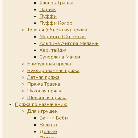
Хлопок Травка
Париж
Пуффи
Пуффи Колор
Толстая (объемная) пряжа
Меринго Объемная
Альпина Ангора Меланж
Херитайдж
Суперлана Макси
Бамбуковая пряжа
Буклированная пряжа
Летняя пряжа
Пряжа Травка
Пуховая пряжа
Шелковая пряжа
Пряжа по назначению
Для игрушек
Банни Беби
Велюто
Дольче