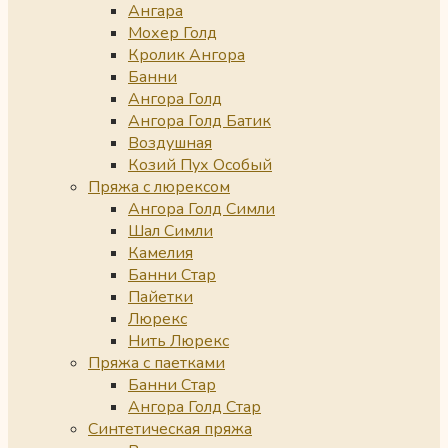
Ангара
Мохер Голд
Кролик Ангора
Банни
Ангора Голд
Ангора Голд Батик
Воздушная
Козий Пух Особый
Пряжа с люрексом
Ангора Голд Симли
Шал Симли
Камелия
Банни Стар
Пайетки
Люрекс
Нить Люрекс
Пряжа с паетками
Банни Стар
Ангора Голд Стар
Синтетическая пряжа