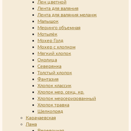
Лен цветной
Лента для валяния
Лента для валяния меланж
Малышок
Меринго объемная
Мотылёк
Мохер Голд
Мохер с хлопком
Мягкий хлопок
Околица
Северянка
Толстый хлопок
Фантазия
Хлопок классик
Хлопок мер. секц. кр.
Хлопок мерсеризованный
Хлопок травка
Шелкопряд
Карачаевская
Лама
Веревочная