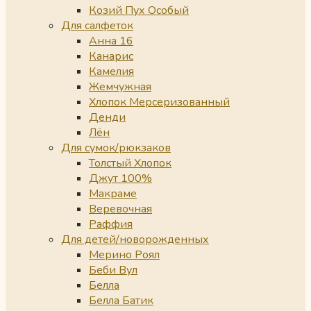
Козий Пух Особый
Для салфеток
Анна 16
Канарис
Камелия
Жемчужная
Хлопок Мерсеризованный
Денди
Лён
Для сумок/рюкзаков
Толстый Хлопок
Джут 100%
Макраме
Веревочная
Раффия
Для детей/новорожденных
Мерино Роял
Беби Вул
Белла
Белла Батик