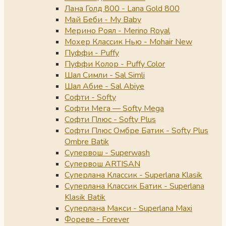
Лана Голд 800 - Lana Gold 800
Май Беби - My Baby
Мерино Роял - Merino Royal
Мохер Классик Нью - Mohair New
Пуффи - Puffy
Пуффи Колор - Puffy Color
Шал Симли - Sal Simli
Шал Абие - Sal Abiye
Софти - Softy
Софти Мега — Softy Mega
Софти Плюс - Softy Plus
Софти Плюс Омбре Батик - Softy Plus
Ombre Batik
Супервош - Superwash
Супервош ARTISAN
Суперлана Классик - Superlana Klasik
Суперлана Классик Батик - Superlana
Klasik Batik
Суперлана Макси - Superlana Maxi
Фореве - Forever