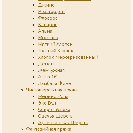
Джинс
Розагарден
Фловерс
Канарис
Альма
Мотылек
Мягкий Хлопок
Толстый Хлопок
Хлопок Мерсеризованный
Денди
Жемчужная
Анна 16
Ламбада Фине
Чистошерстяная пряжа
Мерино Роял
Эко Вул
Секрет Успеха
Овечья Шерсть
Аргентинская Шерсть
Фантазийная пряжа