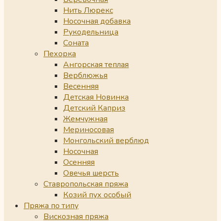
Нить Люрекс
Носочная добавка
Рукодельница
Соната
Пехорка
Ангорская теплая
Верблюжья
Весенняя
Детская Новинка
Детский Каприз
Жемчужная
Мериносовая
Монгольский верблюд
Носочная
Осенняя
Овечья шерсть
Ставропольская пряжа
Козий пух особый
Пряжа по типу
Вискозная пряжа