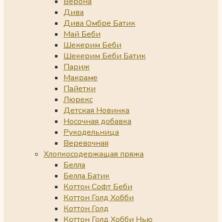
Верона
Дива
Дива Омбре Батик
Май Беби
Шекерим Беби
Шекерим Беби Батик
Париж
Макраме
Пайетки
Люрекс
Детская Новинка
Носочная добавка
Рукодельница
Веревочная
Хлопкосодержащая пряжа
Белла
Белла Батик
Коттон Софт Беби
Коттон Голд Хобби
Коттон Голд
Коттон Голд Хобби Нью