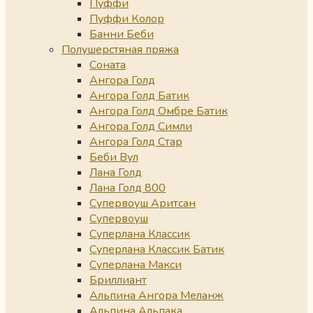
Пуффи
Пуффи Колор
Банни Беби
Полушерстяная пряжа
Соната
Ангора Голд
Ангора Голд Батик
Ангора Голд Омбре Батик
Ангора Голд Симли
Ангора Голд Стар
Беби Вул
Лана Голд
Лана Голд 800
Супервоуш Аритсан
Супервоуш
Суперлана Классик
Суперлана Классик Батик
Суперлана Макси
Бриллиант
Альпина Ангора Меланж
Альпина Альпака