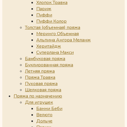
Хлопок Травка
Париж
Пуффи
Пуффи Колор
Толстая (объемная) пряжа
Меринго Объемная
Альпина Ангора Меланж
Херитайдж
Суперлана Макси
Бамбуковая пряжа
Буклированная пряжа
Летняя пряжа
Пряжа Травка
Пуховая пряжа
Шелковая пряжа
Пряжа по назначению
Для игрушек
Банни Беби
Велюто
Дольче