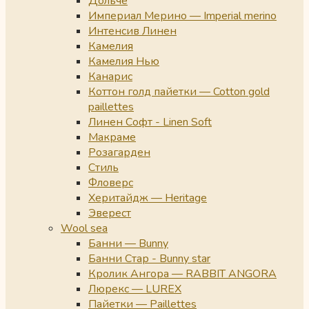
Дольче
Империал Мерино — Imperial merino
Интенсив Линен
Камелия
Камелия Нью
Канарис
Коттон голд пайетки — Cotton gold
paillettes
Линен Софт - Linen Soft
Макраме
Розагарден
Стиль
Фловерс
Херитайдж — Heritage
Эверест
Wool sea
Банни — Bunny
Банни Стар - Bunny star
Кролик Ангора — RABBIT ANGORA
Люрекс — LUREX
Пайетки — Paillettes