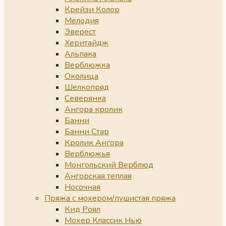
Крейзи Колор
Мелодия
Эверест
Херитайдж
Альпака
Верблюжка
Околица
Шелкопряд
Северянка
Ангора кролик
Банни
Банни Стар
Кролик Ангора
Верблюжья
Монгольский Верблюд
Ангорская теплая
Носочная
Пряжа с мохером/пушистая пряжа
Кид Роял
Мохер Классик Нью