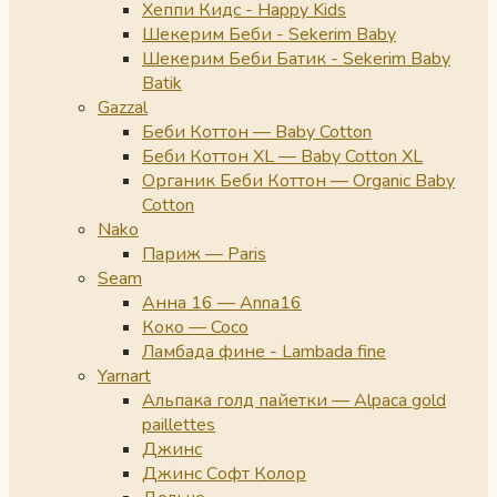
Хеппи Кидс - Happy Kids
Шекерим Беби - Sekerim Baby
Шекерим Беби Батик - Sekerim Baby
Batik
Gazzal
Беби Коттон — Baby Cotton
Беби Коттон XL — Baby Cotton XL
Органик Беби Коттон — Organic Baby
Cotton
Nako
Париж — Paris
Seam
Анна 16 — Anna16
Коко — Coco
Ламбада фине - Lambada fine
Yarnart
Альпака голд пайетки — Alpaca gold
paillettes
Джинс
Джинс Софт Колор