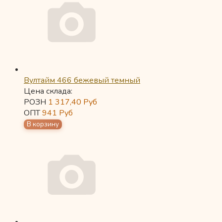
Вултайм 466 бежевый темный
Цена склада:
РОЗН
1 317,40
Руб
ОПТ
941
Руб