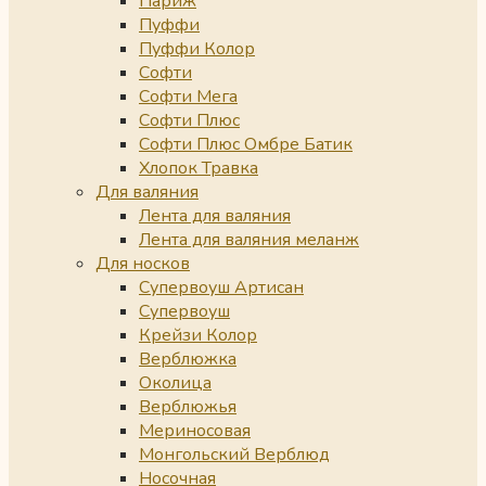
Париж
Пуффи
Пуффи Колор
Софти
Софти Мега
Софти Плюс
Софти Плюс Омбре Батик
Хлопок Травка
Для валяния
Лента для валяния
Лента для валяния меланж
Для носков
Супервоуш Артисан
Супервоуш
Крейзи Колор
Верблюжка
Околица
Верблюжья
Мериносовая
Монгольский Верблюд
Носочная