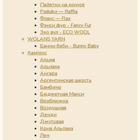
Пайетки на конусе
Раффи — Raffia
Флакс — Flax
Фэнси фур - Fancy Fur
Эко вул - ECO WOOL
WOLANS YARN
Банни беби - Bunny Baby
Камтекс
Альма
Альпака
Ангара
Аргентинская шерсть
Бамбино
Бюджетная Макси
Верблюжка
Воздушная
Денди
Джутовая
Криа Альпака
Лен