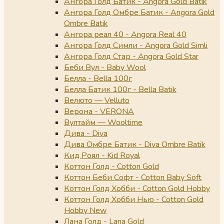
Ангора Голд Батик - Angora Gold Batik
Ангора Голд Омбре Батик - Angora Gold
Ombre Batik
Ангора реал 40 - Angora Real 40
Ангора Голд Симли - Angora Gold Simli
Ангора Голд Стар - Angora Gold Star
Беби Вул - Baby Wool
Белла - Bella 100г
Белла Батик 100г - Bella Batik
Велюто — Velluto
Верона - VERONA
Вултайм — Wooltime
Дива - Diva
Дива Омбре Батик - Diva Ombre Batik
Кид Роял - Kid Royal
Коттон Голд - Cotton Gold
Коттон Беби Софт - Cotton Baby Soft
Коттон Голд Хобби - Cotton Gold Hobby
Коттон Голд Хобби Нью - Cotton Gold
Hobby New
Лана Голд - Lana Gold