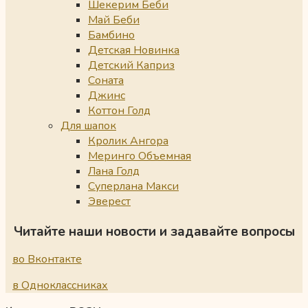
Шекерим Беби
Май Беби
Бамбино
Детская Новинка
Детский Каприз
Соната
Джинс
Коттон Голд
Для шапок
Кролик Ангора
Меринго Объемная
Лана Голд
Суперлана Макси
Эверест
Читайте наши новости и задавайте вопросы
во Вконтакте
в Одноклассниках