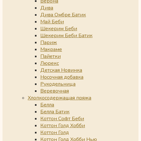
Верона
Дива
Дива Омбре Батик
Май Беби
Шекерим Беби
Шекерим Беби Батик
Париж
Макраме
Пайетки
Люрекс
Детская Новинка
Носочная добавка
Рукодельница
Веревочная
Хлопкосодержащая пряжа
Белла
Белла Батик
Коттон Софт Беби
Коттон Голд Хобби
Коттон Голд
Коттон Голд Хобби Нью