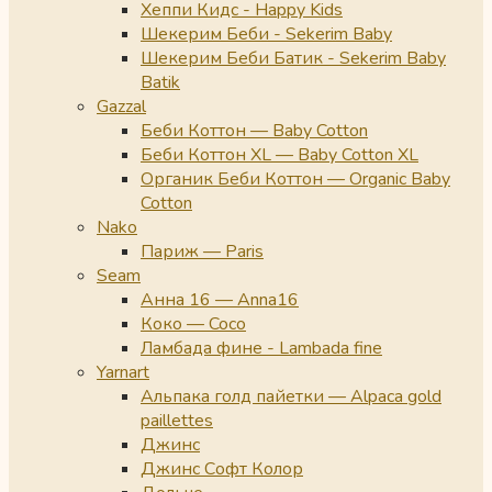
Хеппи Кидс - Happy Kids
Шекерим Беби - Sekerim Baby
Шекерим Беби Батик - Sekerim Baby
Batik
Gazzal
Беби Коттон — Baby Cotton
Беби Коттон XL — Baby Cotton XL
Органик Беби Коттон — Organic Baby
Cotton
Nako
Париж — Paris
Seam
Анна 16 — Anna16
Коко — Coco
Ламбада фине - Lambada fine
Yarnart
Альпака голд пайетки — Alpaca gold
paillettes
Джинс
Джинс Софт Колор