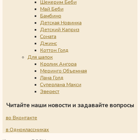
Шекерим Беби
Май Беби
Бамбино
Детская Новинка
Детский Каприз
Соната
Джинс
Коттон Голд
Для шапок
Кролик Ангора
Меринго Объемная
Лана Голд
Суперлана Макси
Эверест
Читайте наши новости и задавайте вопросы
во Вконтакте
в Одноклассниках