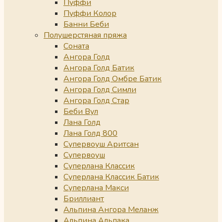
Пуффи
Пуффи Колор
Банни Беби
Полушерстяная пряжа
Соната
Ангора Голд
Ангора Голд Батик
Ангора Голд Омбре Батик
Ангора Голд Симли
Ангора Голд Стар
Беби Вул
Лана Голд
Лана Голд 800
Супервоуш Аритсан
Супервоуш
Суперлана Классик
Суперлана Классик Батик
Суперлана Макси
Бриллиант
Альпина Ангора Меланж
Альпина Альпака