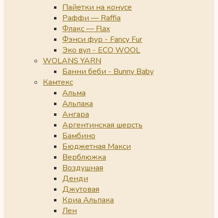
Пайетки на конусе
Раффи — Raffia
Флакс — Flax
Фэнси фур - Fancy Fur
Эко вул - ECO WOOL
WOLANS YARN
Банни беби - Bunny Baby
Камтекс
Альма
Альпака
Ангара
Аргентинская шерсть
Бамбино
Бюджетная Макси
Верблюжка
Воздушная
Денди
Джутовая
Криа Альпака
Лен