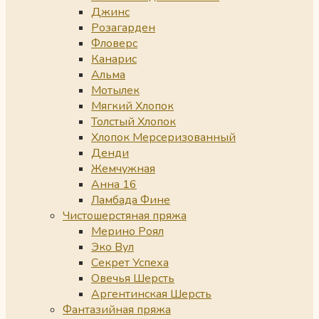
Джинс
Розагарден
Фловерс
Канарис
Альма
Мотылек
Мягкий Хлопок
Толстый Хлопок
Хлопок Мерсеризованный
Денди
Жемчужная
Анна 16
Ламбада Фине
Чистошерстяная пряжа
Мерино Роял
Эко Вул
Секрет Успеха
Овечья Шерсть
Аргентинская Шерсть
Фантазийная пряжа