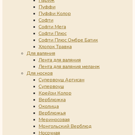
Париж
Пуффи
Пуффи Колор
Софти
Софти Мега
Софти Плюс
Софти Плюс Омбре Батик
Хлопок Травка
Для валяния
Лента для валяния
Лента для валяния меланж
Для носков
Супервоуш Артисан
Супервоуш
Крейзи Колор
Верблюжка
Околица
Верблюжья
Мериносовая
Монгольский Верблюд
Носочная