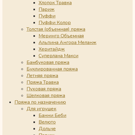
Хлопок Травка
Париж
Пуффи
Пуффи Колор
Толстая (объемная) пряжа
Меринго Объемная
Альпина Ангора Меланж
Херитайдж
Суперлана Макси
Бамбуковая пряжа
Буклированная пряжа
Летняя пряжа
Пряжа Травка
Пуховая пряжа
Шелковая пряжа
Пряжа по назначению
Для игрушек
Банни Беби
Велюто
Дольче