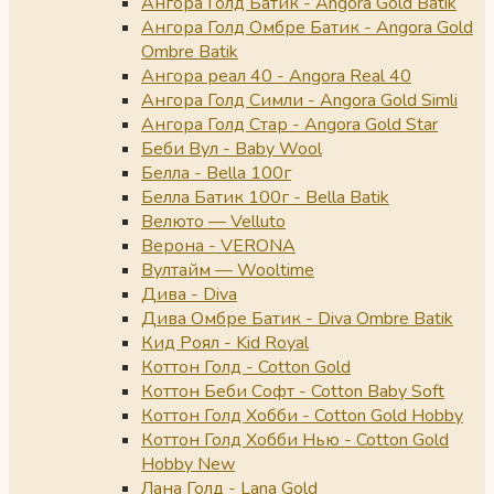
Ангора Голд Батик - Angora Gold Batik
Ангора Голд Омбре Батик - Angora Gold
Ombre Batik
Ангора реал 40 - Angora Real 40
Ангора Голд Симли - Angora Gold Simli
Ангора Голд Стар - Angora Gold Star
Беби Вул - Baby Wool
Белла - Bella 100г
Белла Батик 100г - Bella Batik
Велюто — Velluto
Верона - VERONA
Вултайм — Wooltime
Дива - Diva
Дива Омбре Батик - Diva Ombre Batik
Кид Роял - Kid Royal
Коттон Голд - Cotton Gold
Коттон Беби Софт - Cotton Baby Soft
Коттон Голд Хобби - Cotton Gold Hobby
Коттон Голд Хобби Нью - Cotton Gold
Hobby New
Лана Голд - Lana Gold