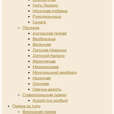
Нить Люрекс
Носочная добавка
Рукодельница
Соната
Пехорка
Ангорская теплая
Верблюжья
Весенняя
Детская Новинка
Детский Каприз
Жемчужная
Мериносовая
Монгольский верблюд
Носочная
Осенняя
Овечья шерсть
Ставропольская пряжа
Козий пух особый
Пряжа по типу
Вискозная пряжа