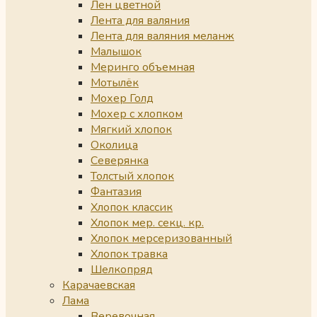
Лен цветной
Лента для валяния
Лента для валяния меланж
Малышок
Меринго объемная
Мотылёк
Мохер Голд
Мохер с хлопком
Мягкий хлопок
Околица
Северянка
Толстый хлопок
Фантазия
Хлопок классик
Хлопок мер. секц. кр.
Хлопок мерсеризованный
Хлопок травка
Шелкопряд
Карачаевская
Лама
Веревочная