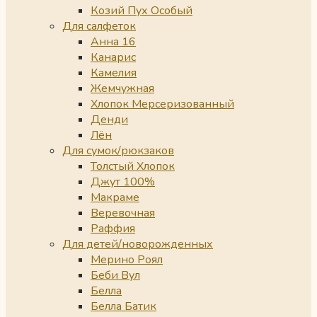
Козий Пух Особый
Для салфеток
Анна 16
Канарис
Камелия
Жемчужная
Хлопок Мерсеризованный
Денди
Лён
Для сумок/рюкзаков
Толстый Хлопок
Джут 100%
Макраме
Веревочная
Раффия
Для детей/новорожденных
Мерино Роял
Беби Вул
Белла
Белла Батик