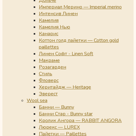
Дольче
Империал Мерино — Imperial merino
Интенсив Линен
Камелия
Камелия Нью
Канарис
Коттон голд пайетки — Cotton gold
paillettes
Линен Софт - Linen Soft
Макраме
Розагарден
Стиль
Фловерс
Херитайдж — Heritage
Эверест
Wool sea
Банни — Bunny
Банни Стар - Bunny star
Кролик Ангора — RABBIT ANGORA
Люрекс — LUREX
Пайетки — Paillettes