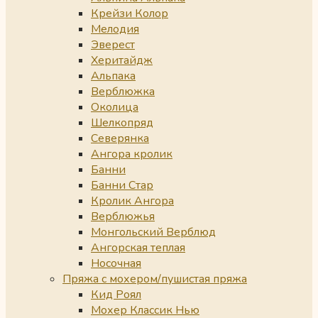
Крейзи Колор
Мелодия
Эверест
Херитайдж
Альпака
Верблюжка
Околица
Шелкопряд
Северянка
Ангора кролик
Банни
Банни Стар
Кролик Ангора
Верблюжья
Монгольский Верблюд
Ангорская теплая
Носочная
Пряжа с мохером/пушистая пряжа
Кид Роял
Мохер Классик Нью