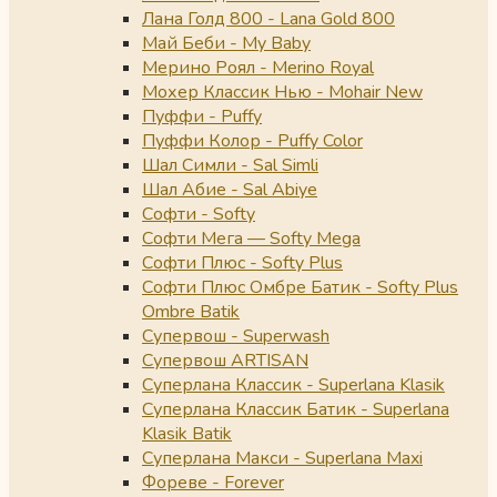
Лана Голд 800 - Lana Gold 800
Май Беби - My Baby
Мерино Роял - Merino Royal
Мохер Классик Нью - Mohair New
Пуффи - Puffy
Пуффи Колор - Puffy Color
Шал Симли - Sal Simli
Шал Абие - Sal Abiye
Софти - Softy
Софти Мега — Softy Mega
Софти Плюс - Softy Plus
Софти Плюс Омбре Батик - Softy Plus
Ombre Batik
Супервош - Superwash
Супервош ARTISAN
Суперлана Классик - Superlana Klasik
Суперлана Классик Батик - Superlana
Klasik Batik
Суперлана Макси - Superlana Maxi
Фореве - Forever