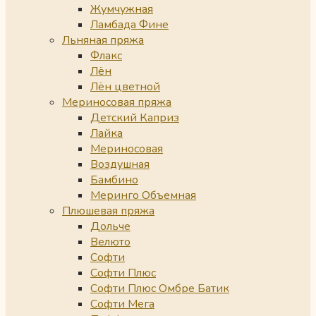
Жумчужная
Ламбада Фине
Льняная пряжа
Флакс
Лён
Лён цветной
Мериносовая пряжа
Детский Каприз
Лайка
Мериносовая
Воздушная
Бамбино
Меринго Объемная
Плюшевая пряжа
Дольче
Велюто
Софти
Софти Плюс
Софти Плюс Омбре Батик
Софти Мега