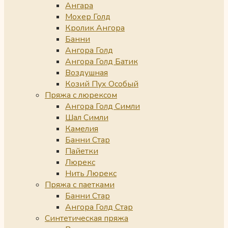
Ангара
Мохер Голд
Кролик Ангора
Банни
Ангора Голд
Ангора Голд Батик
Воздушная
Козий Пух Особый
Пряжа с люрексом
Ангора Голд Симли
Шал Симли
Камелия
Банни Стар
Пайетки
Люрекс
Нить Люрекс
Пряжа с паетками
Банни Стар
Ангора Голд Стар
Синтетическая пряжа