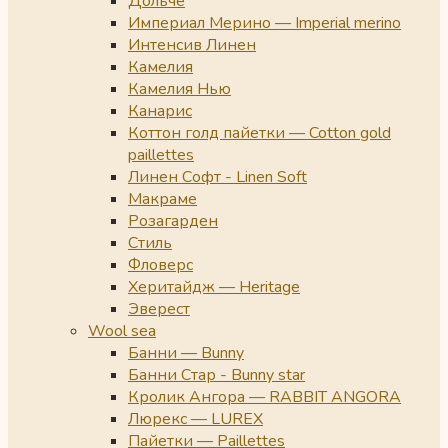
Дольче
Империал Мерино — Imperial merino
Интенсив Линен
Камелия
Камелия Нью
Канарис
Коттон голд пайетки — Cotton gold
paillettes
Линен Софт - Linen Soft
Макраме
Розагарден
Стиль
Фловерс
Херитайдж — Heritage
Эверест
Wool sea
Банни — Bunny
Банни Стар - Bunny star
Кролик Ангора — RABBIT ANGORA
Люрекс — LUREX
Пайетки — Paillettes