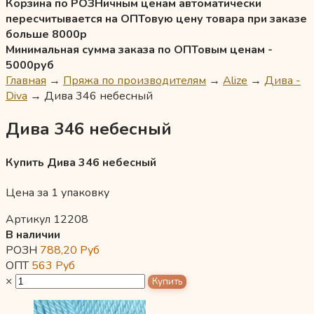
Корзина по РОЗНичным ценам автоматически
пересчитывается на ОПТовую цену товара при заказе
больше 8000р
Минимальная сумма заказа по ОПТовым ценам -
5000руб
Главная
→
Пряжа по производителям
→
Alize
→
Дива -
Diva
→
Дива 346 небесный
Дива 346 небесный
Купить Дива 346 небесный
Цена за 1 упаковку
Артикул 12208
В наличии
РОЗН
788,20
Руб
ОПТ
563
Руб
×