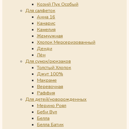
Козий Пух Особый
Для салфеток
Анна 16
Канарис
Камелия
Жемчужная
Хлопок Мерсеризованный
Денди
Лён
Для сумок/рюкзаков
Толстый Хлопок
Джут 100%
Макраме
Веревочная
Раффия
Для детей/новорожденных
Мерино Роял
Беби Вул
Белла
Белла Батик