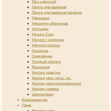
Лен цветной
Лента для валяния
Лента для валяния меланж
Малышок
Меринго объемная
Мотылёк
Мохер Голд
Мохер с хлопком
Мягкий хлопок
Околица
Северянка
Толстый хлопок
Фантазия
Хлопок классик
Хлопок мер. секц. кр.
Хлопок мерсеризованный
Хлопок травка
Шелкопряд
Карачаевская
Лама
Веревочная