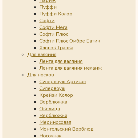
Париж
Пуффи
Пуффи Колор
Софти
Софти Мега
Софти Плюс
Софти Плюс Омбре Батик
Хлопок Травка
Для валяния
Лента для валяния
Лента для валяния меланж
Для носков
Супервоуш Артисан
Супервоуш
Крейзи Колор
Верблюжка
Околица
Верблюжья
Мериносовая
Монгольский Верблюд
Носочная