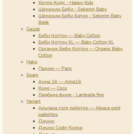
Хеппи Кидс - Happy Kids
Шекерим Беби - Sekerim Baby
Шекерим Беби Батик - Sekerim Baby
Batik
Gazzal
Беби Коттон — Baby Cotton
Беби Коттон XL — Baby Cotton XL
Органик Беби Коттон — Organic Baby
Cotton
Nako
Париж — Paris
Seam
Анна 16 — Anna16
Коко — Coco
Ламбада фине - Lambada fine
Yarnart
Альпака голд пайетки — Alpaca gold
paillettes
Джинс
Джинс Софт Колор