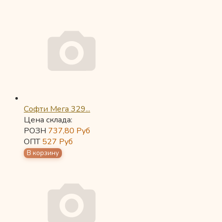
Софти Мега 329...
Цена склада:
РОЗН
737,80
Руб
ОПТ
527
Руб