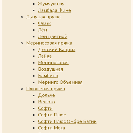
Жумчужная
Ламбада Фине
Льняная пряжа
Флакс
Лён
Лён цветной
Мериносовая пряжа
Детский Каприз
Лайка
Мериносовая
Воздушная
Бамбино
Меринго Объемная
Плюшевая пряжа
Дольче
Велюто
Софти
Софти Плюс
Софти Плюс Омбре Батик
Софти Мега