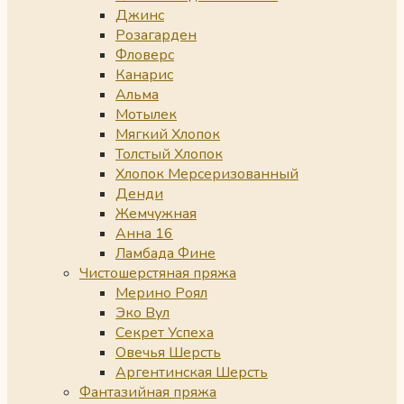
Джинс
Розагарден
Фловерс
Канарис
Альма
Мотылек
Мягкий Хлопок
Толстый Хлопок
Хлопок Мерсеризованный
Денди
Жемчужная
Анна 16
Ламбада Фине
Чистошерстяная пряжа
Мерино Роял
Эко Вул
Секрет Успеха
Овечья Шерсть
Аргентинская Шерсть
Фантазийная пряжа