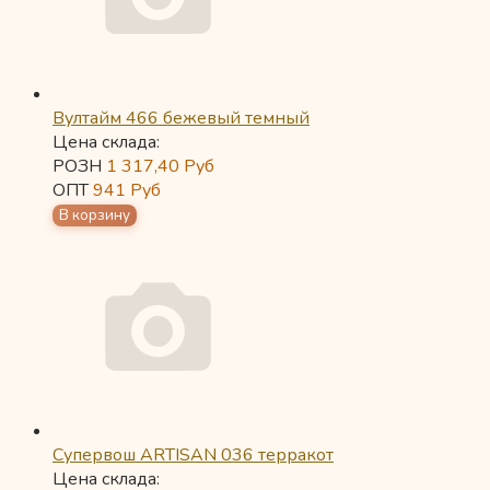
Вултайм 466 бежевый темный
Цена склада:
РОЗН
1 317,40
Руб
ОПТ
941
Руб
Супервош ARTISAN 036 терракот
Цена склада: