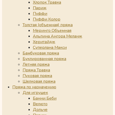
Хлопок Травка
Париж
Пуффи
Пуффи Колор
Толстая (объемная) пряжа
Меринго Объемная
Альпина Ангора Меланж
Херитайдж
Суперлана Макси
Бамбуковая пряжа
Буклированная пряжа
Летняя пряжа
Пряжа Травка
Пуховая пряжа
Шелковая пряжа
Пряжа по назначению
Для игрушек
Банни Беби
Велюто
Дольче