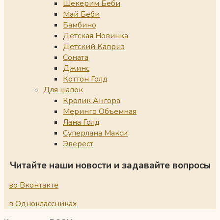
Шекерим Беби
Май Беби
Бамбино
Детская Новинка
Детский Каприз
Соната
Джинс
Коттон Голд
Для шапок
Кролик Ангора
Меринго Объемная
Лана Голд
Суперлана Макси
Эверест
Читайте наши новости и задавайте вопросы
во Вконтакте
в Одноклассниках