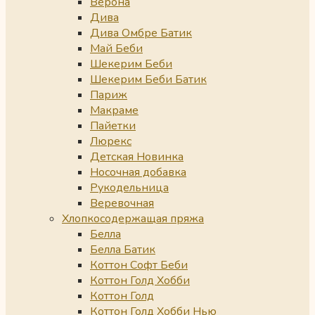
Верона
Дива
Дива Омбре Батик
Май Беби
Шекерим Беби
Шекерим Беби Батик
Париж
Макраме
Пайетки
Люрекс
Детская Новинка
Носочная добавка
Рукодельница
Веревочная
Хлопкосодержащая пряжа
Белла
Белла Батик
Коттон Софт Беби
Коттон Голд Хобби
Коттон Голд
Коттон Голд Хобби Нью