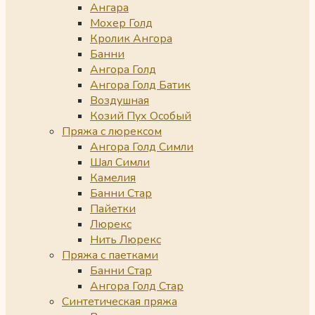
Ангара
Мохер Голд
Кролик Ангора
Банни
Ангора Голд
Ангора Голд Батик
Воздушная
Козий Пух Особый
Пряжа с люрексом
Ангора Голд Симли
Шал Симли
Камелия
Банни Стар
Пайетки
Люрекс
Нить Люрекс
Пряжа с паетками
Банни Стар
Ангора Голд Стар
Синтетическая пряжа