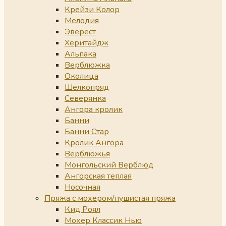
Крейзи Колор
Мелодия
Эверест
Херитайдж
Альпака
Верблюжка
Околица
Шелкопряд
Северянка
Ангора кролик
Банни
Банни Стар
Кролик Ангора
Верблюжья
Монгольский Верблюд
Ангорская теплая
Носочная
Пряжа с мохером/пушистая пряжа
Кид Роял
Мохер Классик Нью