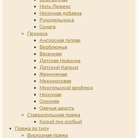
Нить Люрекс
Носочная добавка
Рукодельница
Соната
Пехорка
Ангорская теплая
Верблюжья
Весенняя
Детская Новинка
Детский Каприз
Жемчужная
Мериносовая
Монгольский верблюд
Носочная
Осенняя
Овечья шерсть
Ставропольская пряжа
Козий пух особый
Пряжа по типу
Вискозная пряжа