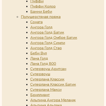
Пуффи
Пуффи Колор
Банни Беби
Полушерстяная пряжа
Соната
Ангора Голд
Ангора Голд Батик
Ангора Голд Омбре Батик
Ангора Голд Симли
Ангора Голд Стар
Беби Вул
Лана Голд
Лана Голд 800
Супервоуш Аритсан
Супервоуш
Суперлана Классик
Суперлана Классик Батик
Суперлана Макси
Бриллиант
Альпина Ангора Меланж
Альпина Альпака