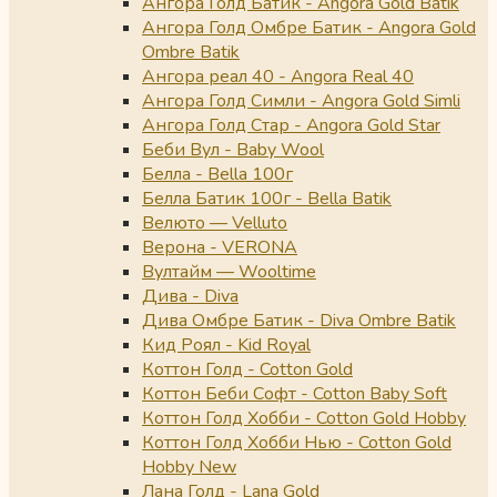
Ангора Голд Батик - Angora Gold Batik
Ангора Голд Омбре Батик - Angora Gold
Ombre Batik
Ангора реал 40 - Angora Real 40
Ангора Голд Симли - Angora Gold Simli
Ангора Голд Стар - Angora Gold Star
Беби Вул - Baby Wool
Белла - Bella 100г
Белла Батик 100г - Bella Batik
Велюто — Velluto
Верона - VERONA
Вултайм — Wooltime
Дива - Diva
Дива Омбре Батик - Diva Ombre Batik
Кид Роял - Kid Royal
Коттон Голд - Cotton Gold
Коттон Беби Софт - Cotton Baby Soft
Коттон Голд Хобби - Cotton Gold Hobby
Коттон Голд Хобби Нью - Cotton Gold
Hobby New
Лана Голд - Lana Gold