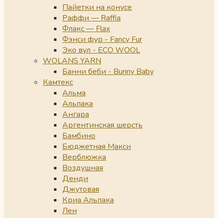
Пайетки на конусе
Раффи — Raffia
Флакс — Flax
Фэнси фур - Fancy Fur
Эко вул - ECO WOOL
WOLANS YARN
Банни беби - Bunny Baby
Камтекс
Альма
Альпака
Ангара
Аргентинская шерсть
Бамбино
Бюджетная Макси
Верблюжка
Воздушная
Денди
Джутовая
Криа Альпака
Лен