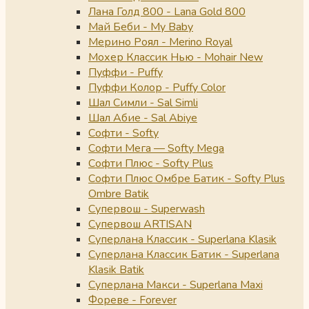
Лана Голд 800 - Lana Gold 800
Май Беби - My Baby
Мерино Роял - Merino Royal
Мохер Классик Нью - Mohair New
Пуффи - Puffy
Пуффи Колор - Puffy Color
Шал Симли - Sal Simli
Шал Абие - Sal Abiye
Софти - Softy
Софти Мега — Softy Mega
Софти Плюс - Softy Plus
Софти Плюс Омбре Батик - Softy Plus
Ombre Batik
Супервош - Superwash
Супервош ARTISAN
Суперлана Классик - Superlana Klasik
Суперлана Классик Батик - Superlana
Klasik Batik
Суперлана Макси - Superlana Maxi
Фореве - Forever