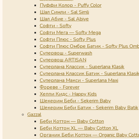
Пуффи Колор - Puffy Color
Шал Симли - Sal Simli
Шал Абие - Sal Abiye
Софти - Softy
Софти Мега — Softy Mega
Софти Плюс - Softy Plus
Софти Плюс Омбре Батик - Softy Plus Omb
Супервош - Superwash
Супервош ARTISAN
Суперлана Классик - Superlana Klasik
Суперлана Классик Батик - Superlana Klasik
Суперлана Макси - Superlana Maxi
Фореве - Forever
Хеппи Кидс - Happy Kids
Шекерим Беби - Sekerim Baby
Шекерим Беби Батик - Sekerim Baby Batik
Gazzal
Беби Коттон — Baby Cotton
Беби Коттон XL — Baby Cotton XL
Органик Беби Коттон — Organic Baby Cott