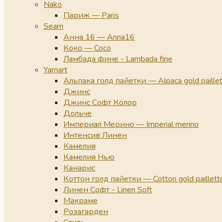
Nako
Париж — Paris
Seam
Анна 16 — Anna16
Коко — Coco
Ламбада фине - Lambada fine
Yarnart
Альпака голд пайетки — Alpaca gold paille
Джинс
Джинс Софт Колор
Дольче
Империал Мерино — Imperial merino
Интенсив Линен
Камелия
Камелия Нью
Канарис
Коттон голд пайетки — Cotton gold paillett
Линен Софт - Linen Soft
Макраме
Розагарден