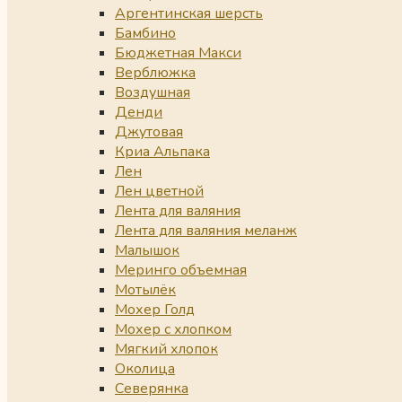
Аргентинская шерсть
Бамбино
Бюджетная Макси
Верблюжка
Воздушная
Денди
Джутовая
Криа Альпака
Лен
Лен цветной
Лента для валяния
Лента для валяния меланж
Малышок
Меринго объемная
Мотылёк
Мохер Голд
Мохер с хлопком
Мягкий хлопок
Околица
Северянка