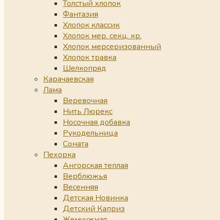
Толстый хлопок
Фантазия
Хлопок классик
Хлопок мер. секц. кр.
Хлопок мерсеризованный
Хлопок травка
Шелкопряд
Карачаевская
Лама
Веревочная
Нить Люрекс
Носочная добавка
Рукодельница
Соната
Пехорка
Ангорская теплая
Верблюжья
Весенняя
Детская Новинка
Детский Каприз
Жемчужная