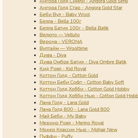
Ангора Голд Симли - Angora Gold Simli
Ангора Голд Стар - Angora Gold Star
Беби Вул - Baby Wool
Белла - Bella 100г
Белла Батик 100г - Bella Batik
Велюто — Velluto
Верона - VERONA
Вултайм — Wooltime
Дива - Diva
Дива Омбре Батик - Diva Ombre Batik
Кид Роял - Kid Royal
Коттон Голд - Cotton Gold
Коттон Беби Софт - Cotton Baby Soft
Коттон Голд Хобби - Cotton Gold Hobby
Коттон Голд Хобби Нью - Cotton Gold Hob
Лана Голд - Lana Gold
Лана Голд 800 - Lana Gold 800
Май Беби - My Baby
Мерино Роял - Merino Royal
Мохер Классик Нью - Mohair New
Пуффи - Puffy