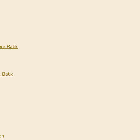
re Batik
 Batik
on