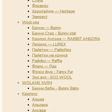
Стиль
Фловерс
Херитайдж — Heritage
Эверест
Wool sea
Банни — Bunny
Банни Стар - Bunny star
Кролик Ангора — RABBIT ANGORA
Люрекс — LUREX
Пайетки — Paillettes
Пайетки на конусе
Раффи — Raffia
Флакс — Flax
Фэнси фур - Fancy Fur
Эко вул - ECO WOOL
WOLANS YARN
Банни беби - Bunny Baby
Камтекс
Альма
Альпака
Ангара