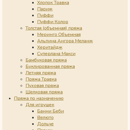
Хлопок Травка
Париж
Пуффи
Пуффи Колор
Толстая (объемная) пряжа
Меринго Объемная
Альпина Ангора Меланж
Херитайдж
Суперлана Макси
Бамбуковая пряжа
Буклированная пряжа
Летняя пряжа
Пряжа Травка
Пуховая пряжа
Шелковая пряжа
Пряжа по назначению
Для игрушек
Банни Беби
Велюто
Дольче