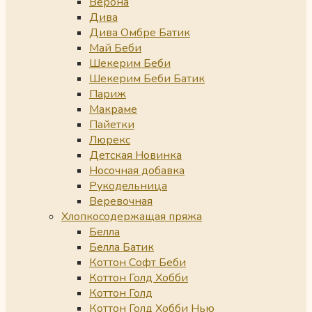
Верона
Дива
Дива Омбре Батик
Май Беби
Шекерим Беби
Шекерим Беби Батик
Париж
Макраме
Пайетки
Люрекс
Детская Новинка
Носочная добавка
Рукодельница
Веревочная
Хлопкосодержащая пряжа
Белла
Белла Батик
Коттон Софт Беби
Коттон Голд Хобби
Коттон Голд
Коттон Голд Хобби Нью