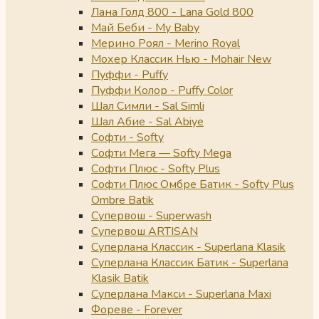
Лана Голд 800 - Lana Gold 800
Май Беби - My Baby
Мерино Роял - Merino Royal
Мохер Классик Нью - Mohair New
Пуффи - Puffy
Пуффи Колор - Puffy Color
Шал Симли - Sal Simli
Шал Абие - Sal Abiye
Софти - Softy
Софти Мега — Softy Mega
Софти Плюс - Softy Plus
Софти Плюс Омбре Батик - Softy Plus
Ombre Batik
Супервош - Superwash
Супервош ARTISAN
Суперлана Классик - Superlana Klasik
Суперлана Классик Батик - Superlana
Klasik Batik
Суперлана Макси - Superlana Maxi
Фореве - Forever