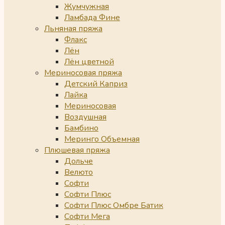
Жумчужная
Ламбада Фине
Льняная пряжа
Флакс
Лён
Лён цветной
Мериносовая пряжа
Детский Каприз
Лайка
Мериносовая
Воздушная
Бамбино
Меринго Объемная
Плюшевая пряжа
Дольче
Велюто
Софти
Софти Плюс
Софти Плюс Омбре Батик
Софти Мега