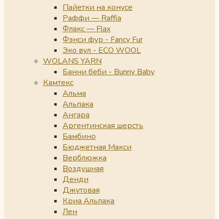
Пайетки на конусе
Раффи — Raffia
Флакс — Flax
Фэнси фур - Fancy Fur
Эко вул - ECO WOOL
WOLANS YARN
Банни беби - Bunny Baby
Камтекс
Альма
Альпака
Ангара
Аргентинская шерсть
Бамбино
Бюджетная Макси
Верблюжка
Воздушная
Денди
Джутовая
Криа Альпака
Лен