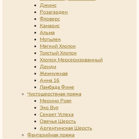
Джинс
Розагарден
Фловерс
Канарис
Альма
Мотылек
Мягкий Хлопок
Толстый Хлопок
Хлопок Мерсеризованный
Денди
Жемчужная
Анна 16
Ламбада Фине
Чистошерстяная пряжа
Мерино Роял
Эко Вул
Секрет Успеха
Овечья Шерсть
Аргентинская Шерсть
Фантазийная пряжа