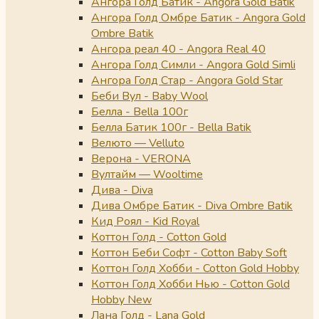
Ангора Голд Батик - Angora Gold Batik
Ангора Голд Омбре Батик - Angora Gold
Ombre Batik
Ангора реал 40 - Angora Real 40
Ангора Голд Симли - Angora Gold Simli
Ангора Голд Стар - Angora Gold Star
Беби Вул - Baby Wool
Белла - Bella 100г
Белла Батик 100г - Bella Batik
Велюто — Velluto
Верона - VERONA
Вултайм — Wooltime
Дива - Diva
Дива Омбре Батик - Diva Ombre Batik
Кид Роял - Kid Royal
Коттон Голд - Cotton Gold
Коттон Беби Софт - Cotton Baby Soft
Коттон Голд Хобби - Cotton Gold Hobby
Коттон Голд Хобби Нью - Cotton Gold
Hobby New
Лана Голд - Lana Gold