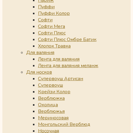
Париж
Пуффи
Пуффи Колор
Софти
Софти Мега
Софти Плюс
Софти Плюс Омбре Батик
Хлопок Травка
Для валяния
Лента для валяния
Лента для валяния меланж
Для носков
Супервоуш Артисан
Супервоуш
Крейзи Колор
Верблюжка
Околица
Верблюжья
Мериносовая
Монгольский Верблюд
Носочная