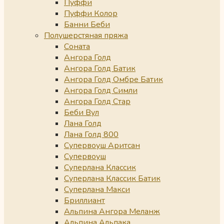
Пуффи
Пуффи Колор
Банни Беби
Полушерстяная пряжа
Соната
Ангора Голд
Ангора Голд Батик
Ангора Голд Омбре Батик
Ангора Голд Симли
Ангора Голд Стар
Беби Вул
Лана Голд
Лана Голд 800
Супервоуш Аритсан
Супервоуш
Суперлана Классик
Суперлана Классик Батик
Суперлана Макси
Бриллиант
Альпина Ангора Меланж
Альпина Альпака