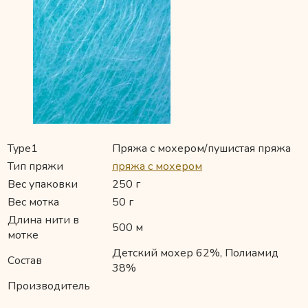
Type1
Пряжа с мохером/пушистая пряжа
Тип пряжи
пряжа с мохером
Вес упаковки
250 г
Вес мотка
50 г
Длина нити в
500 м
мотке
Детский мохер 62%, Полиамид
Состав
38%
Производитель