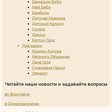
Шекерим Беби
Май Беби
Бамбино
Детская Новинка
Детский Каприз
Соната
Джинс
Коттон Голд
Для шапок
Кролик Ангора
Меринго Объемная
Лана Голд
Суперлана Макси
Эверест
Читайте наши новости и задавайте вопросы
во Вконтакте
в Одноклассниках