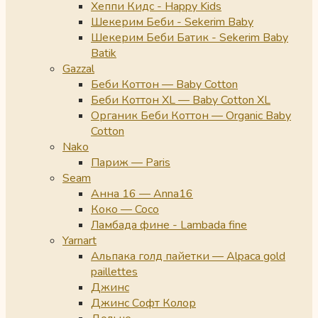
Хеппи Кидс - Happy Kids
Шекерим Беби - Sekerim Baby
Шекерим Беби Батик - Sekerim Baby
Batik
Gazzal
Беби Коттон — Baby Cotton
Беби Коттон XL — Baby Cotton XL
Органик Беби Коттон — Organic Baby
Cotton
Nako
Париж — Paris
Seam
Анна 16 — Anna16
Коко — Coco
Ламбада фине - Lambada fine
Yarnart
Альпака голд пайетки — Alpaca gold
paillettes
Джинс
Джинс Софт Колор