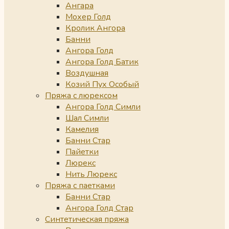
Ангара
Мохер Голд
Кролик Ангора
Банни
Ангора Голд
Ангора Голд Батик
Воздушная
Козий Пух Особый
Пряжа с люрексом
Ангора Голд Симли
Шал Симли
Камелия
Банни Стар
Пайетки
Люрекс
Нить Люрекс
Пряжа с паетками
Банни Стар
Ангора Голд Стар
Синтетическая пряжа