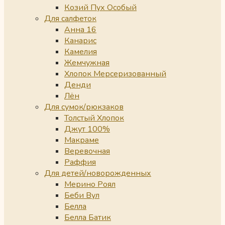
Козий Пух Особый
Для салфеток
Анна 16
Канарис
Камелия
Жемчужная
Хлопок Мерсеризованный
Денди
Лён
Для сумок/рюкзаков
Толстый Хлопок
Джут 100%
Макраме
Веревочная
Раффия
Для детей/новорожденных
Мерино Роял
Беби Вул
Белла
Белла Батик