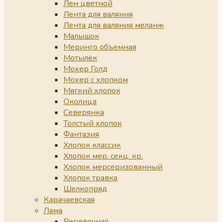
Лен цветной
Лента для валяния
Лента для валяния меланж
Малышок
Меринго объемная
Мотылёк
Мохер Голд
Мохер с хлопком
Мягкий хлопок
Околица
Северянка
Толстый хлопок
Фантазия
Хлопок классик
Хлопок мер. секц. кр.
Хлопок мерсеризованный
Хлопок травка
Шелкопряд
Карачаевская
Лама
Веревочная