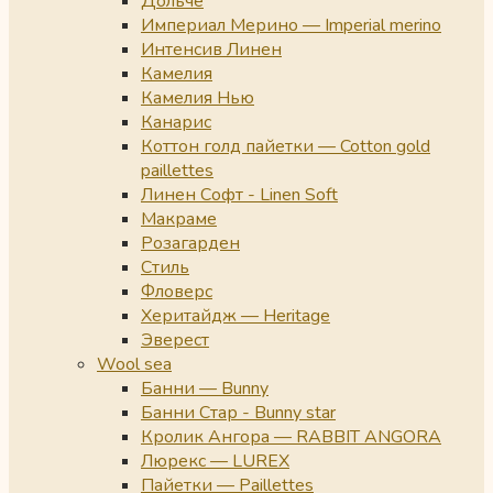
Дольче
Империал Мерино — Imperial merino
Интенсив Линен
Камелия
Камелия Нью
Канарис
Коттон голд пайетки — Cotton gold
paillettes
Линен Софт - Linen Soft
Макраме
Розагарден
Стиль
Фловерс
Херитайдж — Heritage
Эверест
Wool sea
Банни — Bunny
Банни Стар - Bunny star
Кролик Ангора — RABBIT ANGORA
Люрекс — LUREX
Пайетки — Paillettes