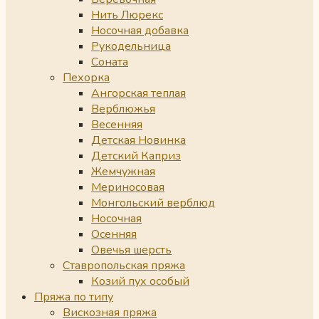
Нить Люрекс
Носочная добавка
Рукодельница
Соната
Пехорка
Ангорская теплая
Верблюжья
Весенняя
Детская Новинка
Детский Каприз
Жемчужная
Мериносовая
Монгольский верблюд
Носочная
Осенняя
Овечья шерсть
Ставропольская пряжа
Козий пух особый
Пряжа по типу
Вискозная пряжа