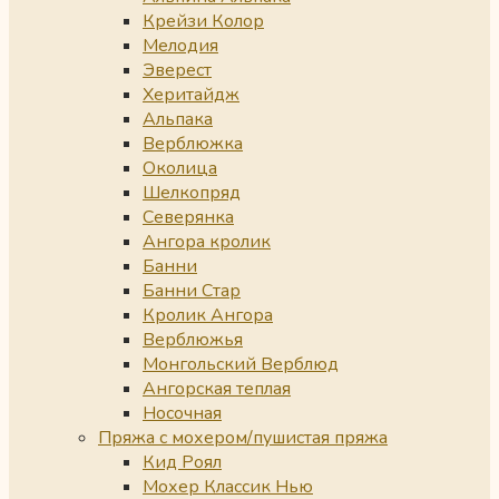
Крейзи Колор
Мелодия
Эверест
Херитайдж
Альпака
Верблюжка
Околица
Шелкопряд
Северянка
Ангора кролик
Банни
Банни Стар
Кролик Ангора
Верблюжья
Монгольский Верблюд
Ангорская теплая
Носочная
Пряжа с мохером/пушистая пряжа
Кид Роял
Мохер Классик Нью