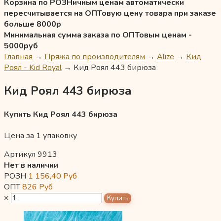
Корзина по РОЗНичным ценам автоматически
пересчитывается на ОПТовую цену товара при заказе
больше 8000р
Минимальная сумма заказа по ОПТовым ценам -
5000руб
Главная
→
Пряжа по производителям
→
Alize
→
Кид
Роял - Kid Royal
→
Кид Роял 443 бирюза
Кид Роял 443 бирюза
Купить Кид Роял 443 бирюза
Цена за 1 упаковку
Артикул 9913
Нет в наличии
РОЗН
1 156,40
Руб
ОПТ
826
Руб
×