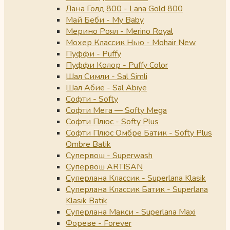
Лана Голд 800 - Lana Gold 800
Май Беби - My Baby
Мерино Роял - Merino Royal
Мохер Классик Нью - Mohair New
Пуффи - Puffy
Пуффи Колор - Puffy Color
Шал Симли - Sal Simli
Шал Абие - Sal Abiye
Софти - Softy
Софти Мега — Softy Mega
Софти Плюс - Softy Plus
Софти Плюс Омбре Батик - Softy Plus
Ombre Batik
Супервош - Superwash
Супервош ARTISAN
Суперлана Классик - Superlana Klasik
Суперлана Классик Батик - Superlana
Klasik Batik
Суперлана Макси - Superlana Maxi
Фореве - Forever