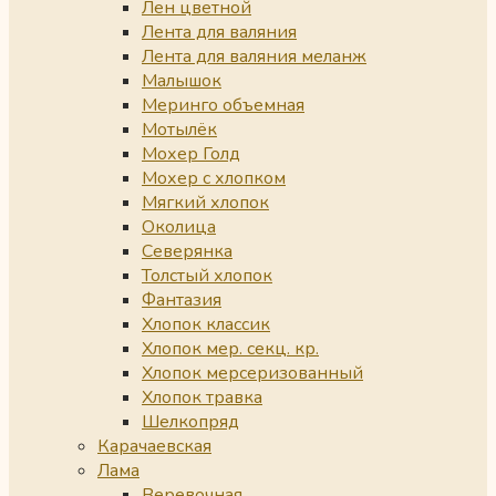
Лен цветной
Лента для валяния
Лента для валяния меланж
Малышок
Меринго объемная
Мотылёк
Мохер Голд
Мохер с хлопком
Мягкий хлопок
Околица
Северянка
Толстый хлопок
Фантазия
Хлопок классик
Хлопок мер. секц. кр.
Хлопок мерсеризованный
Хлопок травка
Шелкопряд
Карачаевская
Лама
Веревочная