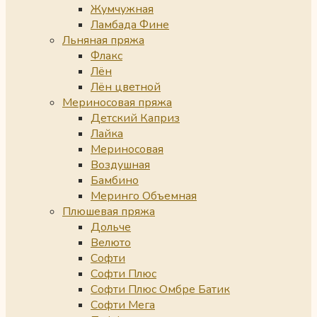
Жумчужная
Ламбада Фине
Льняная пряжа
Флакс
Лён
Лён цветной
Мериносовая пряжа
Детский Каприз
Лайка
Мериносовая
Воздушная
Бамбино
Меринго Объемная
Плюшевая пряжа
Дольче
Велюто
Софти
Софти Плюс
Софти Плюс Омбре Батик
Софти Мега