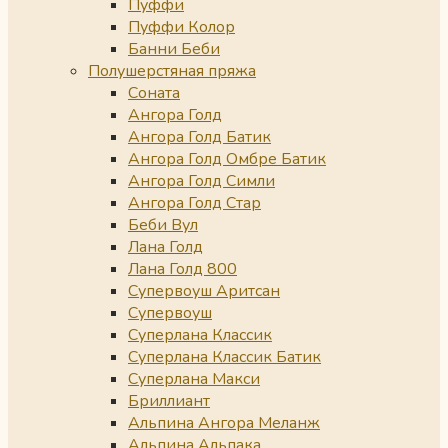
Пуффи
Пуффи Колор
Банни Беби
Полушерстяная пряжа
Соната
Ангора Голд
Ангора Голд Батик
Ангора Голд Омбре Батик
Ангора Голд Симли
Ангора Голд Стар
Беби Вул
Лана Голд
Лана Голд 800
Супервоуш Аритсан
Супервоуш
Суперлана Классик
Суперлана Классик Батик
Суперлана Макси
Бриллиант
Альпина Ангора Меланж
Альпина Альпака