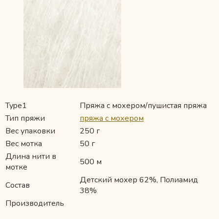
Type1
Пряжа с мохером/пушистая пряжа
Тип пряжи
пряжа с мохером
Вес упаковки
250 г
Вес мотка
50 г
Длина нити в
500 м
мотке
Детский мохер 62%, Полиамид
Состав
38%
Производитель