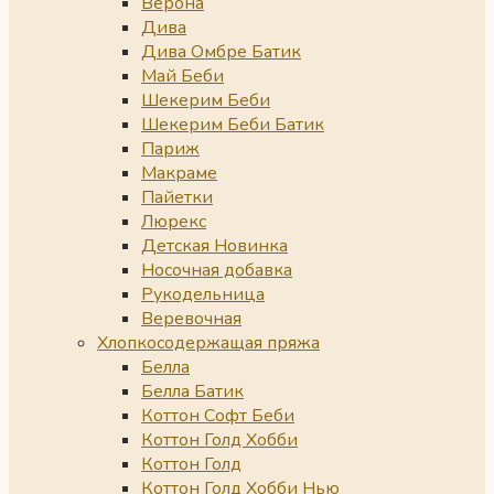
Верона
Дива
Дива Омбре Батик
Май Беби
Шекерим Беби
Шекерим Беби Батик
Париж
Макраме
Пайетки
Люрекс
Детская Новинка
Носочная добавка
Рукодельница
Веревочная
Хлопкосодержащая пряжа
Белла
Белла Батик
Коттон Софт Беби
Коттон Голд Хобби
Коттон Голд
Коттон Голд Хобби Нью