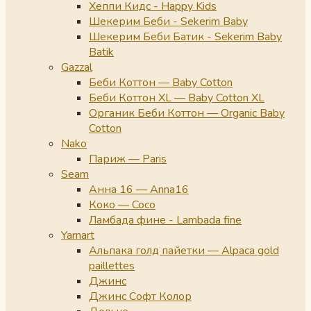
Хеппи Кидс - Happy Kids
Шекерим Беби - Sekerim Baby
Шекерим Беби Батик - Sekerim Baby
Batik
Gazzal
Беби Коттон — Baby Cotton
Беби Коттон XL — Baby Cotton XL
Органик Беби Коттон — Organic Baby
Cotton
Nako
Париж — Paris
Seam
Анна 16 — Anna16
Коко — Coco
Ламбада фине - Lambada fine
Yarnart
Альпака голд пайетки — Alpaca gold
paillettes
Джинс
Джинс Софт Колор