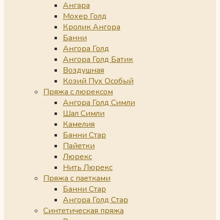
Ангара
Мохер Голд
Кролик Ангора
Банни
Ангора Голд
Ангора Голд Батик
Воздушная
Козий Пух Особый
Пряжа с люрексом
Ангора Голд Симли
Шал Симли
Камелия
Банни Стар
Пайетки
Люрекс
Нить Люрекс
Пряжа с паетками
Банни Стар
Ангора Голд Стар
Синтетическая пряжа