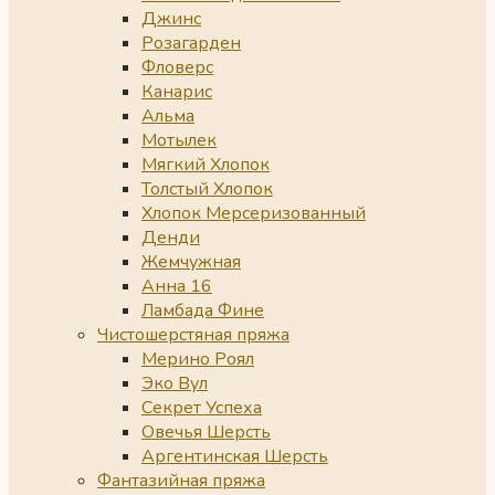
Джинс
Розагарден
Фловерс
Канарис
Альма
Мотылек
Мягкий Хлопок
Толстый Хлопок
Хлопок Мерсеризованный
Денди
Жемчужная
Анна 16
Ламбада Фине
Чистошерстяная пряжа
Мерино Роял
Эко Вул
Секрет Успеха
Овечья Шерсть
Аргентинская Шерсть
Фантазийная пряжа