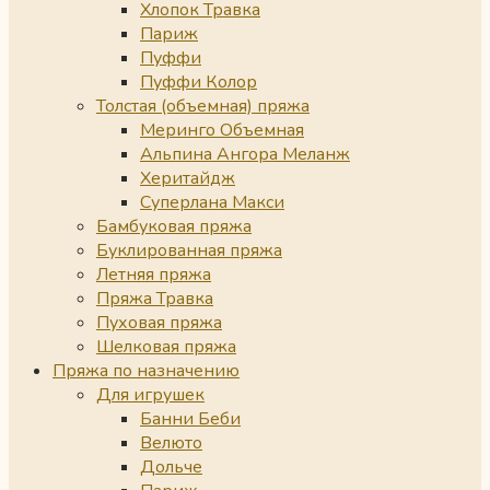
Хлопок Травка
Париж
Пуффи
Пуффи Колор
Толстая (объемная) пряжа
Меринго Объемная
Альпина Ангора Меланж
Херитайдж
Суперлана Макси
Бамбуковая пряжа
Буклированная пряжа
Летняя пряжа
Пряжа Травка
Пуховая пряжа
Шелковая пряжа
Пряжа по назначению
Для игрушек
Банни Беби
Велюто
Дольче