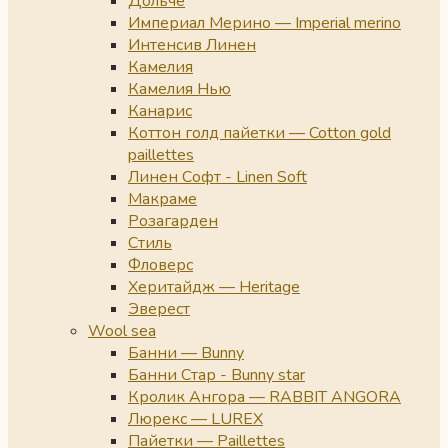
Дольче
Империал Мерино — Imperial merino
Интенсив Линен
Камелия
Камелия Нью
Канарис
Коттон голд пайетки — Cotton gold
paillettes
Линен Софт - Linen Soft
Макраме
Розагарден
Стиль
Фловерс
Херитайдж — Heritage
Эверест
Wool sea
Банни — Bunny
Банни Стар - Bunny star
Кролик Ангора — RABBIT ANGORA
Люрекс — LUREX
Пайетки — Paillettes