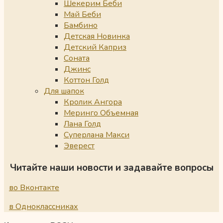
Шекерим Беби
Май Беби
Бамбино
Детская Новинка
Детский Каприз
Соната
Джинс
Коттон Голд
Для шапок
Кролик Ангора
Меринго Объемная
Лана Голд
Суперлана Макси
Эверест
Читайте наши новости и задавайте вопросы
во Вконтакте
в Одноклассниках