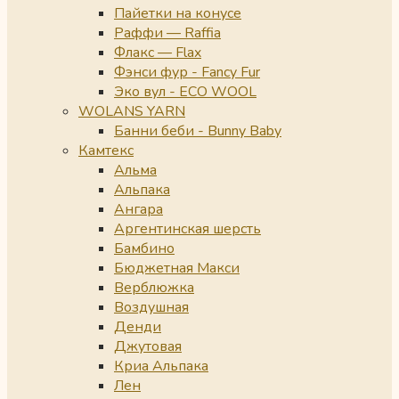
Пайетки на конусе
Раффи — Raffia
Флакс — Flax
Фэнси фур - Fancy Fur
Эко вул - ECO WOOL
WOLANS YARN
Банни беби - Bunny Baby
Камтекс
Альма
Альпака
Ангара
Аргентинская шерсть
Бамбино
Бюджетная Макси
Верблюжка
Воздушная
Денди
Джутовая
Криа Альпака
Лен