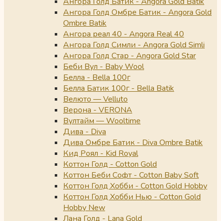
Ангора Голд Батик - Angora Gold Batik
Ангора Голд Омбре Батик - Angora Gold
Ombre Batik
Ангора реал 40 - Angora Real 40
Ангора Голд Симли - Angora Gold Simli
Ангора Голд Стар - Angora Gold Star
Беби Вул - Baby Wool
Белла - Bella 100г
Белла Батик 100г - Bella Batik
Велюто — Velluto
Верона - VERONA
Вултайм — Wooltime
Дива - Diva
Дива Омбре Батик - Diva Ombre Batik
Кид Роял - Kid Royal
Коттон Голд - Cotton Gold
Коттон Беби Софт - Cotton Baby Soft
Коттон Голд Хобби - Cotton Gold Hobby
Коттон Голд Хобби Нью - Cotton Gold
Hobby New
Лана Голд - Lana Gold