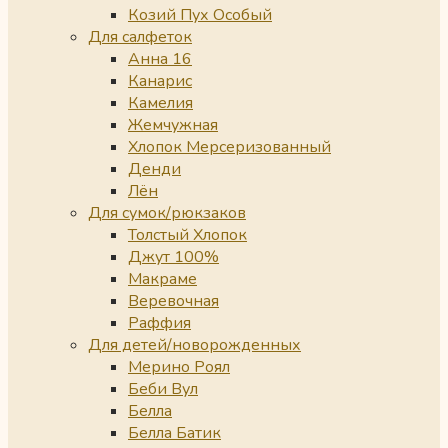
Козий Пух Особый
Для салфеток
Анна 16
Канарис
Камелия
Жемчужная
Хлопок Мерсеризованный
Денди
Лён
Для сумок/рюкзаков
Толстый Хлопок
Джут 100%
Макраме
Веревочная
Раффия
Для детей/новорожденных
Мерино Роял
Беби Вул
Белла
Белла Батик