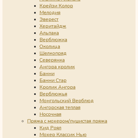
Крейзи Колор
Мелодия
Эверест
Херитайдж
Альпака
Верблюжка
Околица
Шелкопряд
Северянка
Ангора кролик
Банни
Банни Стар
Кролик Ангора
Верблюжья
Монгольский Верблюд
Ангорская теплая
Носочная
Пряжа с мохером/пушистая пряжа
Кид Роял
Мохер Классик Нью