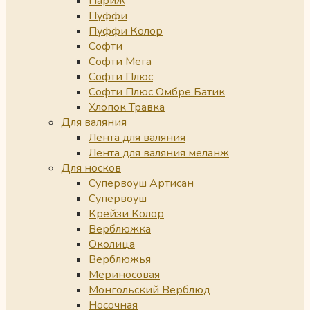
Париж
Пуффи
Пуффи Колор
Софти
Софти Мега
Софти Плюс
Софти Плюс Омбре Батик
Хлопок Травка
Для валяния
Лента для валяния
Лента для валяния меланж
Для носков
Супервоуш Артисан
Супервоуш
Крейзи Колор
Верблюжка
Околица
Верблюжья
Мериносовая
Монгольский Верблюд
Носочная