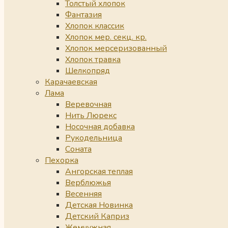
Толстый хлопок
Фантазия
Хлопок классик
Хлопок мер. секц. кр.
Хлопок мерсеризованный
Хлопок травка
Шелкопряд
Карачаевская
Лама
Веревочная
Нить Люрекс
Носочная добавка
Рукодельница
Соната
Пехорка
Ангорская теплая
Верблюжья
Весенняя
Детская Новинка
Детский Каприз
Жемчужная