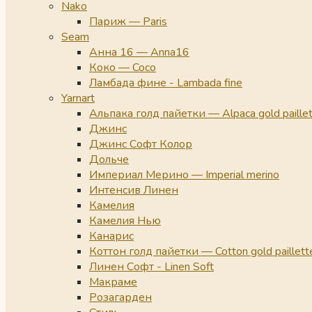
Nako
Париж — Paris
Seam
Анна 16 — Anna16
Коко — Coco
Ламбада фине - Lambada fine
Yarnart
Альпака голд пайетки — Alpaca gold paille
Джинс
Джинс Софт Колор
Дольче
Империал Мерино — Imperial merino
Интенсив Линен
Камелия
Камелия Нью
Канарис
Коттон голд пайетки — Cotton gold paillett
Линен Софт - Linen Soft
Макраме
Розагарден