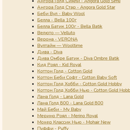
Ангора Голд Симли - Angora Gold Simli
Ангора Голд Стар - Angora Gold Star
Беби Вул - Baby Wool
Белла - Bella 100г
Белла Батик 100г - Bella Batik
Велюто — Velluto
Верона - VERONA
Вултайм — Wooltime
Дива - Diva
Дива Омбре Батик - Diva Ombre Batik
Кид Роял - Kid Royal
Коттон Голд - Cotton Gold
Коттон Беби Софт - Cotton Baby Soft
Коттон Голд Хобби - Cotton Gold Hobby
Коттон Голд Хобби Нью - Cotton Gold Hob
Лана Голд - Lana Gold
Лана Голд 800 - Lana Gold 800
Май Беби - My Baby
Мерино Роял - Merino Royal
Мохер Классик Нью - Mohair New
Пуффи - Puffy