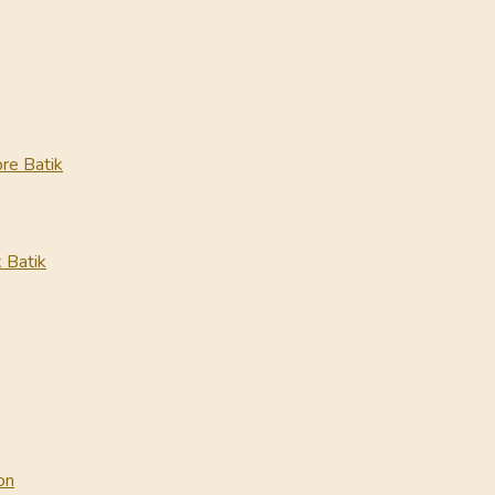
re Batik
 Batik
on