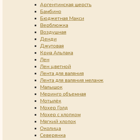
Аргентинская шерсть
Бамбино
Бюджетная Макси
Верблюжка
Воздушная
Денди
Джутовая
Криа Альпака
Лен
Лен цветной
Лента для валяния
Лента для валяния меланж
Малышок
Меринго объемная
Мотылёк
Мохер Голд
Мохер с хлопком
Мягкий хлопок
Околица
Северянка