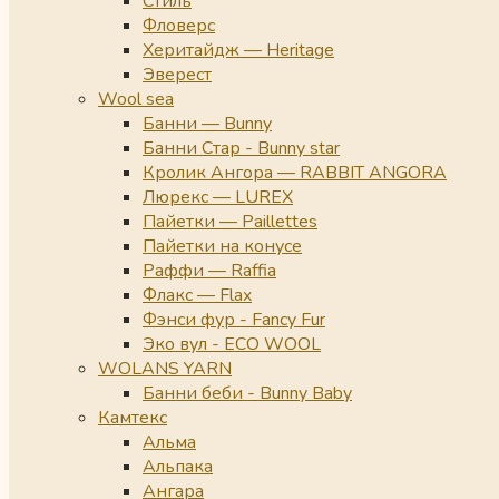
Стиль
Фловерс
Херитайдж — Heritage
Эверест
Wool sea
Банни — Bunny
Банни Стар - Bunny star
Кролик Ангора — RABBIT ANGORA
Люрекс — LUREX
Пайетки — Paillettes
Пайетки на конусе
Раффи — Raffia
Флакс — Flax
Фэнси фур - Fancy Fur
Эко вул - ECO WOOL
WOLANS YARN
Банни беби - Bunny Baby
Камтекс
Альма
Альпака
Ангара