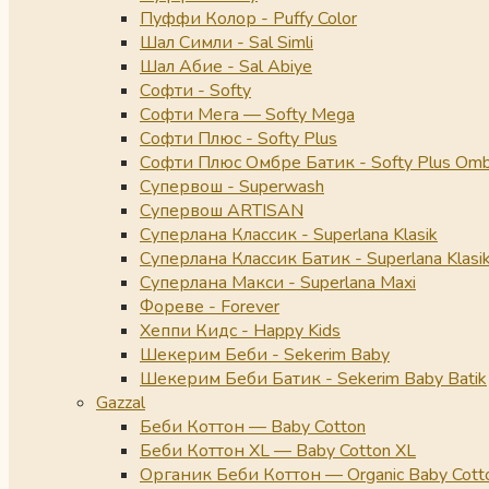
Пуффи Колор - Puffy Color
Шал Симли - Sal Simli
Шал Абие - Sal Abiye
Софти - Softy
Софти Мега — Softy Mega
Софти Плюс - Softy Plus
Софти Плюс Омбре Батик - Softy Plus Omb
Супервош - Superwash
Супервош ARTISAN
Суперлана Классик - Superlana Klasik
Суперлана Классик Батик - Superlana Klasik
Суперлана Макси - Superlana Maxi
Фореве - Forever
Хеппи Кидс - Happy Kids
Шекерим Беби - Sekerim Baby
Шекерим Беби Батик - Sekerim Baby Batik
Gazzal
Беби Коттон — Baby Cotton
Беби Коттон XL — Baby Cotton XL
Органик Беби Коттон — Organic Baby Cott