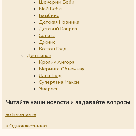
Шекерим Беби
Май Беби
Бамбино
Детская Новинка
Детский Каприз
Соната
Джинс
Коттон Голд
Для шапок
Кролик Ангора
Меринго Объемная
Лана Голд
Суперлана Макси
Эверест
Читайте наши новости и задавайте вопросы
во Вконтакте
в Одноклассниках