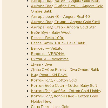
Ангора Голд Батик - Angora Gold Batik
Ангора Голд Омбре Батик - Angora Gold
Ombre Batik
Ангора реал 40 - Angora Real 40
Ангора Голд Симли - Angora Gold Simli
Ангора Голд Стар - Angora Gold Star
Беби Вул - Baby Wool
Белла - Bella 100г
Белла Батик 100г - Bella Batik
Велюто — Velluto
Верона - VERONA
Вултайм — Wooltime
Дива - Diva
Дива Омбре Батик - Diva Ombre Batik
Кид Роял - Kid Royal
Коттон Голд - Cotton Gold
Коттон Беби Софт - Cotton Baby Soft
Коттон Голд Хобби - Cotton Gold Hobby
Коттон Голд Хобби Нью - Cotton Gold
Hobby New
Лана Голд - Lana Gold