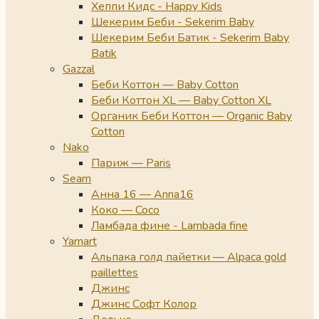
Хеппи Кидс - Happy Kids
Шекерим Беби - Sekerim Baby
Шекерим Беби Батик - Sekerim Baby
Batik
Gazzal
Беби Коттон — Baby Cotton
Беби Коттон XL — Baby Cotton XL
Органик Беби Коттон — Organic Baby
Cotton
Nako
Париж — Paris
Seam
Анна 16 — Anna16
Коко — Coco
Ламбада фине - Lambada fine
Yarnart
Альпака голд пайетки — Alpaca gold
paillettes
Джинс
Джинс Софт Колор