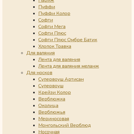
Париж
Пуффи
Пуффи Колор
Софти
Софти Мега
Софти Плюс
Софти Плюс Омбре Батик
Хлопок Травка
Для валяния
Лента для валяния
Лента для валяния меланж
Для носков
Супервоуш Артисан
Супервоуш
Крейзи Колор
Верблюжка
Околица
Верблюжья
Мериносовая
Монгольский Верблюд
Носочная