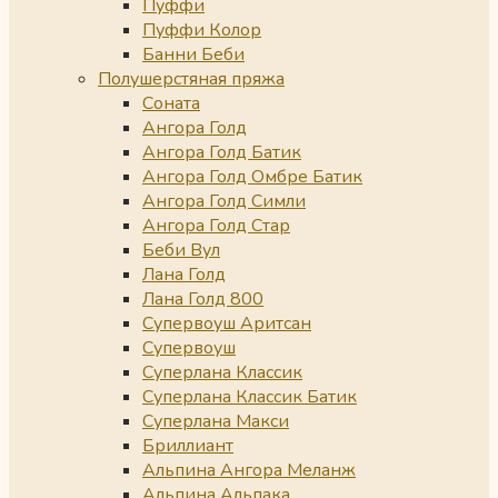
Пуффи
Пуффи Колор
Банни Беби
Полушерстяная пряжа
Соната
Ангора Голд
Ангора Голд Батик
Ангора Голд Омбре Батик
Ангора Голд Симли
Ангора Голд Стар
Беби Вул
Лана Голд
Лана Голд 800
Супервоуш Аритсан
Супервоуш
Суперлана Классик
Суперлана Классик Батик
Суперлана Макси
Бриллиант
Альпина Ангора Меланж
Альпина Альпака