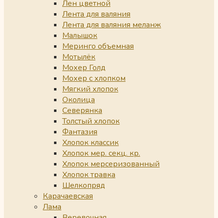
Лен цветной
Лента для валяния
Лента для валяния меланж
Малышок
Меринго объемная
Мотылёк
Мохер Голд
Мохер с хлопком
Мягкий хлопок
Околица
Северянка
Толстый хлопок
Фантазия
Хлопок классик
Хлопок мер. секц. кр.
Хлопок мерсеризованный
Хлопок травка
Шелкопряд
Карачаевская
Лама
Веревочная