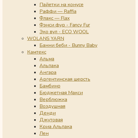
Пайетки на конусе
Раффи — Raffia
Флакс — Flax
Фэнси фур - Fancy Fur
Эко вул - ECO WOOL
WOLANS YARN
Банни беби - Bunny Baby
Камтекс
Альма
Альпака
Ангара
Аргентинская шерсть
Бамбино
Бюджетная Макси
Верблюжка
Воздушная
Денди
Джутовая
Криа Альпака
Лен