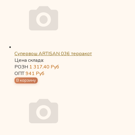
Супервош ARTISAN 036 терракот
Цена склада:
РОЗН
1 317,40
Руб
ОПТ
941
Руб