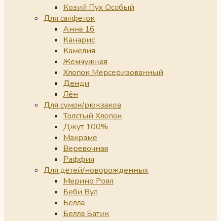
Козий Пух Особый
Для салфеток
Анна 16
Канарис
Камелия
Жемчужная
Хлопок Мерсеризованный
Денди
Лён
Для сумок/рюкзаков
Толстый Хлопок
Джут 100%
Макраме
Веревочная
Раффия
Для детей/новорожденных
Мерино Роял
Беби Вул
Белла
Белла Батик