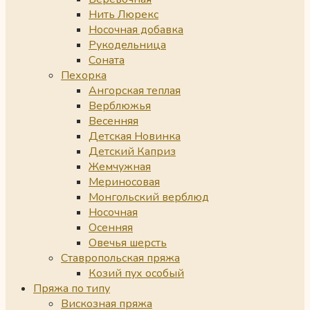
Нить Люрекс
Носочная добавка
Рукодельница
Соната
Пехорка
Ангорская теплая
Верблюжья
Весенняя
Детская Новинка
Детский Каприз
Жемчужная
Мериносовая
Монгольский верблюд
Носочная
Осенняя
Овечья шерсть
Ставропольская пряжа
Козий пух особый
Пряжа по типу
Вискозная пряжа