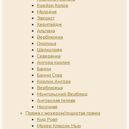
Крейзи Колор
Мелодия
Эверест
Херитайдж
Альпака
Верблюжка
Околица
Шелкопряд
Северянка
Ангора кролик
Банни
Банни Стар
Кролик Ангора
Верблюжья
Монгольский Верблюд
Ангорская теплая
Носочная
Пряжа с мохером/пушистая пряжа
Кид Роял
Мохер Классик Нью