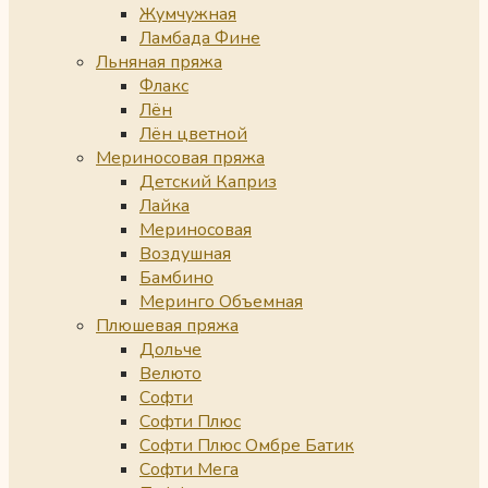
Жумчужная
Ламбада Фине
Льняная пряжа
Флакс
Лён
Лён цветной
Мериносовая пряжа
Детский Каприз
Лайка
Мериносовая
Воздушная
Бамбино
Меринго Объемная
Плюшевая пряжа
Дольче
Велюто
Софти
Софти Плюс
Софти Плюс Омбре Батик
Софти Мега