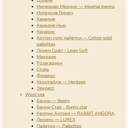
Дольче
Империал Мерино — Imperial merino
Интенсив Линен
Камелия
Камелия Нью
Канарис
Коттон голд пайетки — Cotton gold
paillettes
Линен Софт - Linen Soft
Макраме
Розагарден
Стиль
Фловерс
Херитайдж — Heritage
Эверест
Wool sea
Банни — Bunny
Банни Стар - Bunny star
Кролик Ангора — RABBIT ANGORA
Люрекс — LUREX
Пайетки — Paillettes