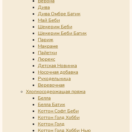
Верона
Дива
Дива Омбре Батик
Май Беби
Шекерим Беби
Шекерим Беби Батик
Париж
Макраме
Пайетки
Люрекс
Детская Новинка
Носочная добавка
Рукодельница
Веревочная
Хлопкосодержащая пряжа
Белла
Белла Батик
Коттон Софт Беби
Коттон Голд Хобби
Коттон Голд
Коттон Голд Хобби Нью