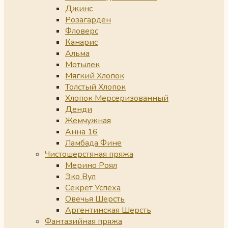
Джинс
Розагарден
Фловерс
Канарис
Альма
Мотылек
Мягкий Хлопок
Толстый Хлопок
Хлопок Мерсеризованный
Денди
Жемчужная
Анна 16
Ламбада Фине
Чистошерстяная пряжа
Мерино Роял
Эко Вул
Секрет Успеха
Овечья Шерсть
Аргентинская Шерсть
Фантазийная пряжа