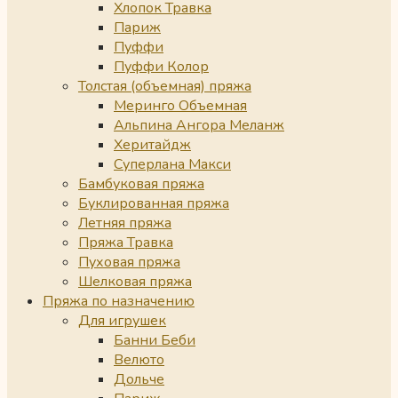
Хлопок Травка
Париж
Пуффи
Пуффи Колор
Толстая (объемная) пряжа
Меринго Объемная
Альпина Ангора Меланж
Херитайдж
Суперлана Макси
Бамбуковая пряжа
Буклированная пряжа
Летняя пряжа
Пряжа Травка
Пуховая пряжа
Шелковая пряжа
Пряжа по назначению
Для игрушек
Банни Беби
Велюто
Дольче