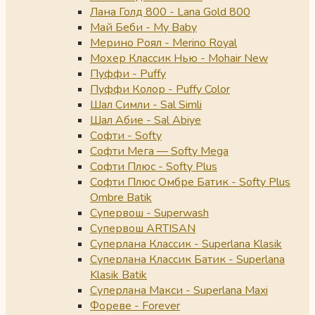
Лана Голд 800 - Lana Gold 800
Май Беби - My Baby
Мерино Роял - Merino Royal
Мохер Классик Нью - Mohair New
Пуффи - Puffy
Пуффи Колор - Puffy Color
Шал Симли - Sal Simli
Шал Абие - Sal Abiye
Софти - Softy
Софти Мега — Softy Mega
Софти Плюс - Softy Plus
Софти Плюс Омбре Батик - Softy Plus
Ombre Batik
Супервош - Superwash
Супервош ARTISAN
Суперлана Классик - Superlana Klasik
Суперлана Классик Батик - Superlana
Klasik Batik
Суперлана Макси - Superlana Maxi
Фореве - Forever