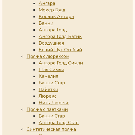
Ангара
Мохер Голд
Кролик Ангора
Банни
Ангора Голд
Ангора Голд Батик
Воздушная
Козий Пух Особый
Пряжа с люрексом
Ангора Голд Симли
Шал Симли
Камелия
Банни Стар
Пайетки
Люрекс
Нить Люрекс
Пряжа с паетками
Банни Стар
Ангора Голд Стар
Синтетическая пряжа