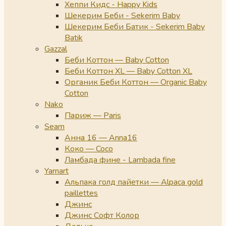
Хеппи Кидс - Happy Kids
Шекерим Беби - Sekerim Baby
Шекерим Беби Батик - Sekerim Baby
Batik
Gazzal
Беби Коттон — Baby Cotton
Беби Коттон XL — Baby Cotton XL
Органик Беби Коттон — Organic Baby
Cotton
Nako
Париж — Paris
Seam
Анна 16 — Anna16
Коко — Coco
Ламбада фине - Lambada fine
Yarnart
Альпака голд пайетки — Alpaca gold
paillettes
Джинс
Джинс Софт Колор