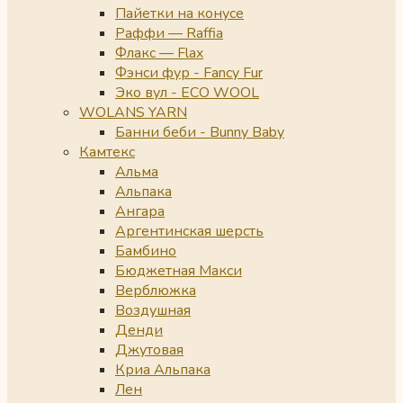
Пайетки на конусе
Раффи — Raffia
Флакс — Flax
Фэнси фур - Fancy Fur
Эко вул - ECO WOOL
WOLANS YARN
Банни беби - Bunny Baby
Камтекс
Альма
Альпака
Ангара
Аргентинская шерсть
Бамбино
Бюджетная Макси
Верблюжка
Воздушная
Денди
Джутовая
Криа Альпака
Лен