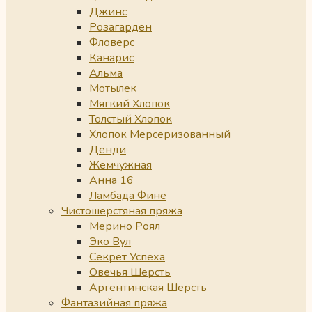
Джинс
Розагарден
Фловерс
Канарис
Альма
Мотылек
Мягкий Хлопок
Толстый Хлопок
Хлопок Мерсеризованный
Денди
Жемчужная
Анна 16
Ламбада Фине
Чистошерстяная пряжа
Мерино Роял
Эко Вул
Секрет Успеха
Овечья Шерсть
Аргентинская Шерсть
Фантазийная пряжа