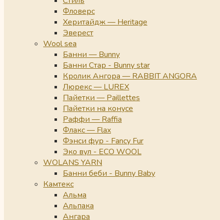
Стиль
Фловерс
Херитайдж — Heritage
Эверест
Wool sea
Банни — Bunny
Банни Стар - Bunny star
Кролик Ангора — RABBIT ANGORA
Люрекс — LUREX
Пайетки — Paillettes
Пайетки на конусе
Раффи — Raffia
Флакс — Flax
Фэнси фур - Fancy Fur
Эко вул - ECO WOOL
WOLANS YARN
Банни беби - Bunny Baby
Камтекс
Альма
Альпака
Ангара