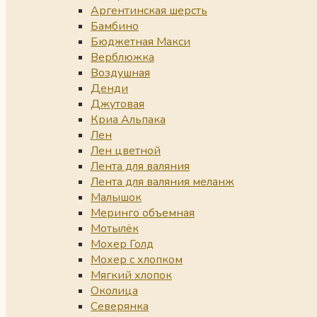
Аргентинская шерсть
Бамбино
Бюджетная Макси
Верблюжка
Воздушная
Денди
Джутовая
Криа Альпака
Лен
Лен цветной
Лента для валяния
Лента для валяния меланж
Малышок
Меринго объемная
Мотылёк
Мохер Голд
Мохер с хлопком
Мягкий хлопок
Околица
Северянка