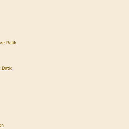
re Batik
 Batik
on