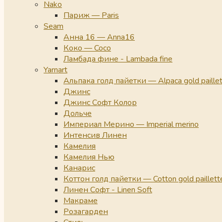
Nako
Париж — Paris
Seam
Анна 16 — Anna16
Коко — Coco
Ламбада фине - Lambada fine
Yarnart
Альпака голд пайетки — Alpaca gold paille
Джинс
Джинс Софт Колор
Дольче
Империал Мерино — Imperial merino
Интенсив Линен
Камелия
Камелия Нью
Канарис
Коттон голд пайетки — Cotton gold paillett
Линен Софт - Linen Soft
Макраме
Розагарден