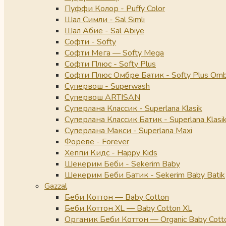
Пуффи Колор - Puffy Color
Шал Симли - Sal Simli
Шал Абие - Sal Abiye
Софти - Softy
Софти Мега — Softy Mega
Софти Плюс - Softy Plus
Софти Плюс Омбре Батик - Softy Plus Omb
Супервош - Superwash
Супервош ARTISAN
Суперлана Классик - Superlana Klasik
Суперлана Классик Батик - Superlana Klasik
Суперлана Макси - Superlana Maxi
Фореве - Forever
Хеппи Кидс - Happy Kids
Шекерим Беби - Sekerim Baby
Шекерим Беби Батик - Sekerim Baby Batik
Gazzal
Беби Коттон — Baby Cotton
Беби Коттон XL — Baby Cotton XL
Органик Беби Коттон — Organic Baby Cott