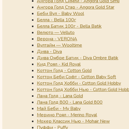
Ангора Голд Симли - Angora Gold Simli
Ангора Голд Стар - Angora Gold Star
Беби Вул - Baby Wool
Белла - Bella 100г
Белла Батик 100г - Bella Batik
Велюто — Velluto
Верона - VERONA
Вултайм — Wooltime
Дива - Diva
Дива Омбре Батик - Diva Ombre Batik
Кид Роял - Kid Royal
Коттон Голд - Cotton Gold
Коттон Беби Софт - Cotton Baby Soft
Коттон Голд Хобби - Cotton Gold Hobby
Коттон Голд Хобби Нью - Cotton Gold Hob
Лана Голд - Lana Gold
Лана Голд 800 - Lana Gold 800
Май Беби - My Baby
Мерино Роял - Merino Royal
Мохер Классик Нью - Mohair New
Пуффи - Puffy