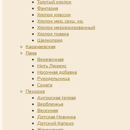
Толстый хлопок
Фантазия
Хлопок классик
Хлопок мер. секц. кр.
Хлопок мерсеризованный
Хлопок травка
Шелкопряд
Карачаевская
Лама
Веревочная
Нить Люрекс
Носочная добавка
Рукодельница
Соната
Пехорка
Ангорская теплая
Верблюжья
Весенняя
Детская Новинка
Детский Каприз
Жемчужная