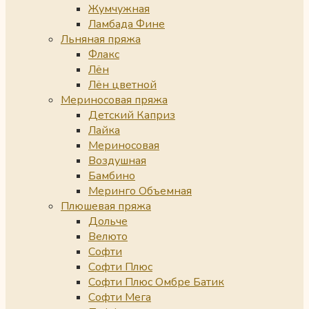
Жумчужная
Ламбада Фине
Льняная пряжа
Флакс
Лён
Лён цветной
Мериносовая пряжа
Детский Каприз
Лайка
Мериносовая
Воздушная
Бамбино
Меринго Объемная
Плюшевая пряжа
Дольче
Велюто
Софти
Софти Плюс
Софти Плюс Омбре Батик
Софти Мега