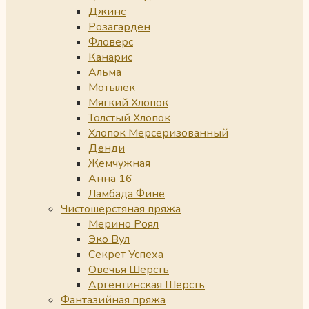
Джинс
Розагарден
Фловерс
Канарис
Альма
Мотылек
Мягкий Хлопок
Толстый Хлопок
Хлопок Мерсеризованный
Денди
Жемчужная
Анна 16
Ламбада Фине
Чистошерстяная пряжа
Мерино Роял
Эко Вул
Секрет Успеха
Овечья Шерсть
Аргентинская Шерсть
Фантазийная пряжа