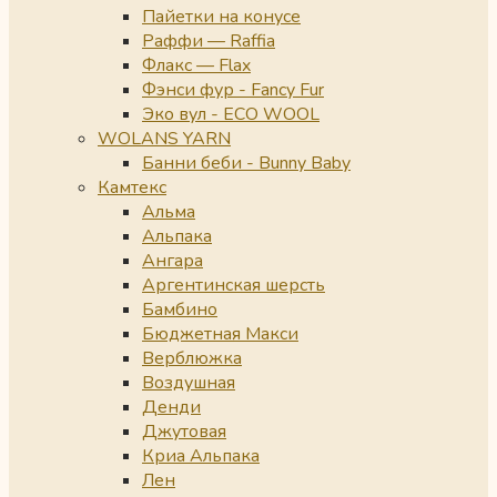
Пайетки на конусе
Раффи — Raffia
Флакс — Flax
Фэнси фур - Fancy Fur
Эко вул - ECO WOOL
WOLANS YARN
Банни беби - Bunny Baby
Камтекс
Альма
Альпака
Ангара
Аргентинская шерсть
Бамбино
Бюджетная Макси
Верблюжка
Воздушная
Денди
Джутовая
Криа Альпака
Лен