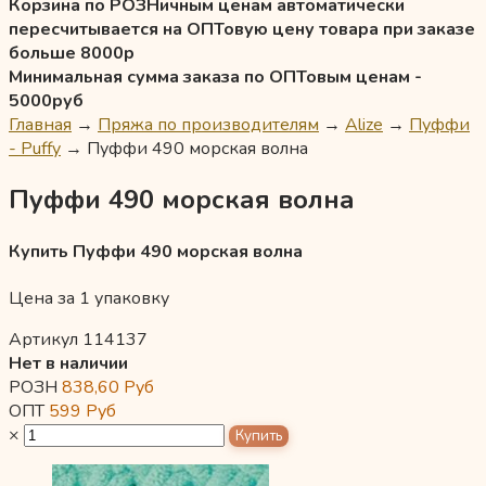
Корзина по РОЗНичным ценам автоматически
пересчитывается на ОПТовую цену товара при заказе
больше 8000р
Минимальная сумма заказа по ОПТовым ценам -
5000руб
Главная
→
Пряжа по производителям
→
Alize
→
Пуффи
- Puffy
→
Пуффи 490 морская волна
Пуффи 490 морская волна
Купить Пуффи 490 морская волна
Цена за 1 упаковку
Артикул 114137
Нет в наличии
РОЗН
838,60
Руб
ОПТ
599
Руб
×