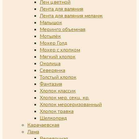
Лен цветной
Лента для валяния
Лента для валяния меланж
Малышок
Меринго объемная
Мотылёк
Мохер Голд
Мохер с хлопком
Мягкий хлопок
Околица
Северянка
Толстый хлопок
Фантазия
Хлопок классик
Хлопок мер. секц. кр.
Хлопок мерсеризованный
Хлопок травка
Шелкопряд
Карачаевская
Лама
Веревочная