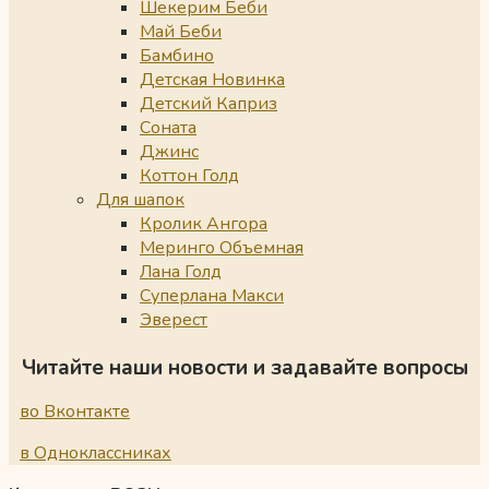
Шекерим Беби
Май Беби
Бамбино
Детская Новинка
Детский Каприз
Соната
Джинс
Коттон Голд
Для шапок
Кролик Ангора
Меринго Объемная
Лана Голд
Суперлана Макси
Эверест
Читайте наши новости и задавайте вопросы
во Вконтакте
в Одноклассниках