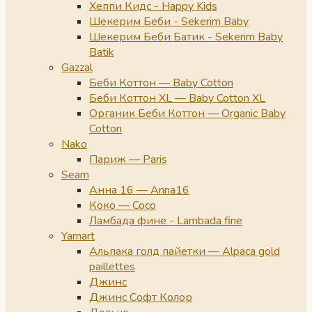
Хеппи Кидс - Happy Kids
Шекерим Беби - Sekerim Baby
Шекерим Беби Батик - Sekerim Baby
Batik
Gazzal
Беби Коттон — Baby Cotton
Беби Коттон XL — Baby Cotton XL
Органик Беби Коттон — Organic Baby
Cotton
Nako
Париж — Paris
Seam
Анна 16 — Anna16
Коко — Coco
Ламбада фине - Lambada fine
Yarnart
Альпака голд пайетки — Alpaca gold
paillettes
Джинс
Джинс Софт Колор