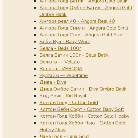
Ангора Голд Батик - Angora Gold Batik
Ангора Голд Омбре Батик - Angora Gold
Ombre Batik
Ангора реал 40 - Angora Real 40
Ангора Голд Симли - Angora Gold Simli
Ангора Голд Стар - Angora Gold Star
Беби Вул - Baby Wool
Белла - Bella 100г
Белла Батик 100г - Bella Batik
Велюто — Velluto
Верона - VERONA
Вултайм — Wooltime
Дива - Diva
Дива Омбре Батик - Diva Ombre Batik
Кид Роял - Kid Royal
Коттон Голд - Cotton Gold
Коттон Беби Софт - Cotton Baby Soft
Коттон Голд Хобби - Cotton Gold Hobby
Коттон Голд Хобби Нью - Cotton Gold
Hobby New
Лана Голд - Lana Gold