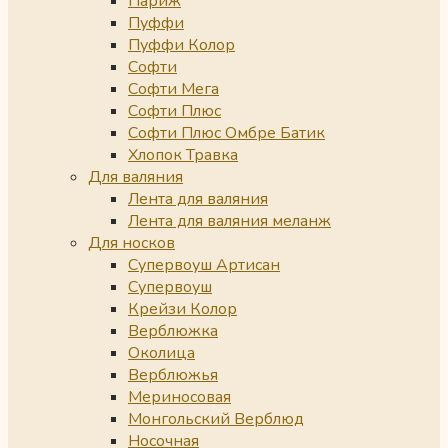
Париж
Пуффи
Пуффи Колор
Софти
Софти Мега
Софти Плюс
Софти Плюс Омбре Батик
Хлопок Травка
Для валяния
Лента для валяния
Лента для валяния меланж
Для носков
Супервоуш Артисан
Супервоуш
Крейзи Колор
Верблюжка
Околица
Верблюжья
Мериносовая
Монгольский Верблюд
Носочная