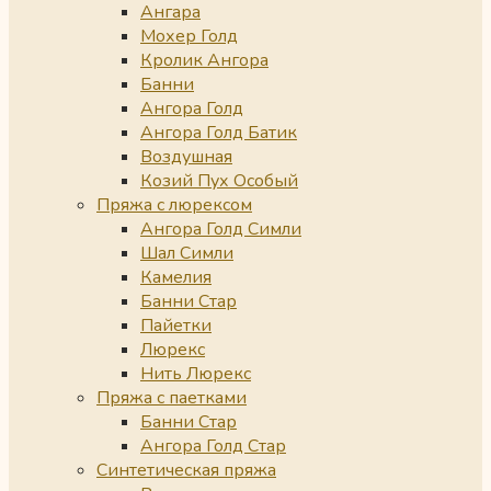
Ангара
Мохер Голд
Кролик Ангора
Банни
Ангора Голд
Ангора Голд Батик
Воздушная
Козий Пух Особый
Пряжа с люрексом
Ангора Голд Симли
Шал Симли
Камелия
Банни Стар
Пайетки
Люрекс
Нить Люрекс
Пряжа с паетками
Банни Стар
Ангора Голд Стар
Синтетическая пряжа