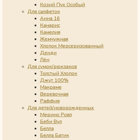
Козий Пух Особый
Для салфеток
Анна 16
Канарис
Камелия
Жемчужная
Хлопок Мерсеризованный
Денди
Лён
Для сумок/рюкзаков
Толстый Хлопок
Джут 100%
Макраме
Веревочная
Раффия
Для детей/новорожденных
Мерино Роял
Беби Вул
Белла
Белла Батик