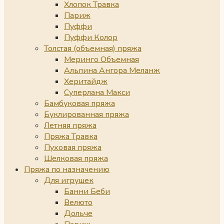
Хлопок Травка
Париж
Пуффи
Пуффи Колор
Толстая (объемная) пряжа
Меринго Объемная
Альпина Ангора Меланж
Херитайдж
Суперлана Макси
Бамбуковая пряжа
Буклированная пряжа
Летняя пряжа
Пряжа Травка
Пуховая пряжа
Шелковая пряжа
Пряжа по назначению
Для игрушек
Банни Беби
Велюто
Дольче