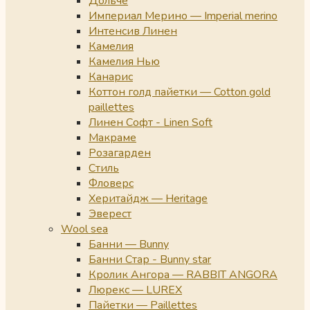
Дольче
Империал Мерино — Imperial merino
Интенсив Линен
Камелия
Камелия Нью
Канарис
Коттон голд пайетки — Cotton gold
paillettes
Линен Софт - Linen Soft
Макраме
Розагарден
Стиль
Фловерс
Херитайдж — Heritage
Эверест
Wool sea
Банни — Bunny
Банни Стар - Bunny star
Кролик Ангора — RABBIT ANGORA
Люрекс — LUREX
Пайетки — Paillettes