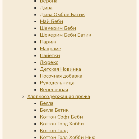
Верона
Дива
Дива Омбре Батик
Май Беби
Шекерим Беби
Шекерим Беби Батик
Париж
Макраме
Пайетки
Люрекс
Детская Новинка
Носочная добавка
Рукодельница
Веревочная
Хлопкосодержащая пряжа
Белла
Белла Батик
Коттон Софт Беби
Коттон Голд Хобби
Коттон Голд
Коттон Голд Хобби Нью