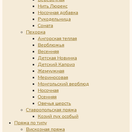
Нить Люрекс
Носочная добавка
Рукодельница
Соната
Пехорка
Ангорская теплая
Верблюжья
Весенняя
Детская Новинка
Детский Каприз
Жемчужная
Мериносовая
Монгольский верблюд
Носочная
Осенняя
Овечья шерсть
Ставропольская пряжа
Козий пух особый
Пряжа по типу
Вискозная пряжа