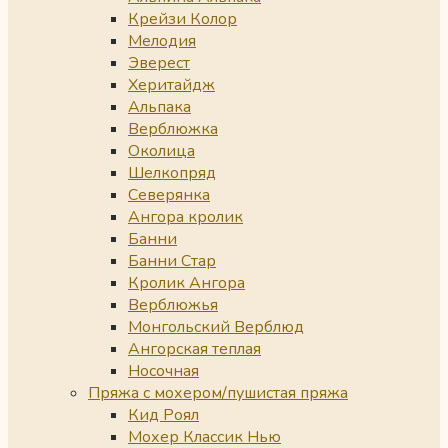
Крейзи Колор
Мелодия
Эверест
Херитайдж
Альпака
Верблюжка
Околица
Шелкопряд
Северянка
Ангора кролик
Банни
Банни Стар
Кролик Ангора
Верблюжья
Монгольский Верблюд
Ангорская теплая
Носочная
Пряжа с мохером/пушистая пряжа
Кид Роял
Мохер Классик Нью