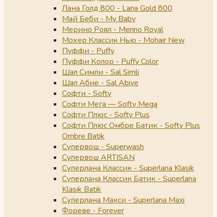
Лана Голд 800 - Lana Gold 800
Май Беби - My Baby
Мерино Роял - Merino Royal
Мохер Классик Нью - Mohair New
Пуффи - Puffy
Пуффи Колор - Puffy Color
Шал Симли - Sal Simli
Шал Абие - Sal Abiye
Софти - Softy
Софти Мега — Softy Mega
Софти Плюс - Softy Plus
Софти Плюс Омбре Батик - Softy Plus
Ombre Batik
Супервош - Superwash
Супервош ARTISAN
Суперлана Классик - Superlana Klasik
Суперлана Классик Батик - Superlana
Klasik Batik
Суперлана Макси - Superlana Maxi
Фореве - Forever