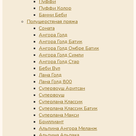
Пуффи
Пуффи Колор
Банни Беби
Полушерстяная пряжа
Соната
Ангора Голд
Ангора Голд Батик
Ангора Голд Омбре Батик
Ангора Голд Симли
Ангора Голд Стар
Беби Вул
Лана Голд
Лана Голд 800
Супервоуш Аритсан
Супервоуш
Суперлана Классик
Суперлана Классик Батик
Суперлана Макси
Бриллиант
Альпина Ангора Меланж
Альпина Альпака