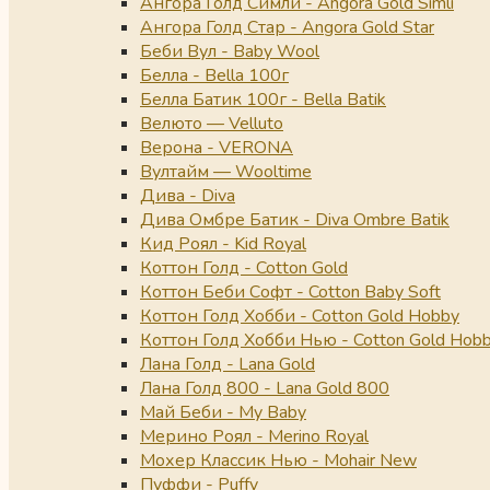
Ангора Голд Симли - Angora Gold Simli
Ангора Голд Стар - Angora Gold Star
Беби Вул - Baby Wool
Белла - Bella 100г
Белла Батик 100г - Bella Batik
Велюто — Velluto
Верона - VERONA
Вултайм — Wooltime
Дива - Diva
Дива Омбре Батик - Diva Ombre Batik
Кид Роял - Kid Royal
Коттон Голд - Cotton Gold
Коттон Беби Софт - Cotton Baby Soft
Коттон Голд Хобби - Cotton Gold Hobby
Коттон Голд Хобби Нью - Cotton Gold Hob
Лана Голд - Lana Gold
Лана Голд 800 - Lana Gold 800
Май Беби - My Baby
Мерино Роял - Merino Royal
Мохер Классик Нью - Mohair New
Пуффи - Puffy