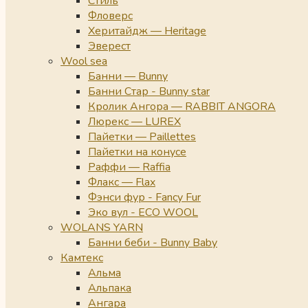
Стиль
Фловерс
Херитайдж — Heritage
Эверест
Wool sea
Банни — Bunny
Банни Стар - Bunny star
Кролик Ангора — RABBIT ANGORA
Люрекс — LUREX
Пайетки — Paillettes
Пайетки на конусе
Раффи — Raffia
Флакс — Flax
Фэнси фур - Fancy Fur
Эко вул - ECO WOOL
WOLANS YARN
Банни беби - Bunny Baby
Камтекс
Альма
Альпака
Ангара