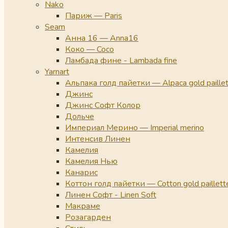
Nako
Париж — Paris
Seam
Анна 16 — Anna16
Коко — Coco
Ламбада фине - Lambada fine
Yarnart
Альпака голд пайетки — Alpaca gold paille
Джинс
Джинс Софт Колор
Дольче
Империал Мерино — Imperial merino
Интенсив Линен
Камелия
Камелия Нью
Канарис
Коттон голд пайетки — Cotton gold paillett
Линен Софт - Linen Soft
Макраме
Розагарден