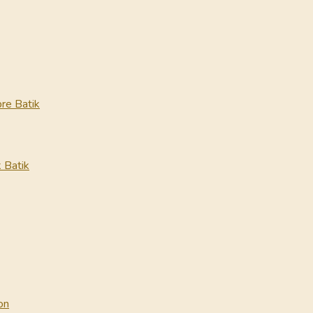
re Batik
 Batik
on