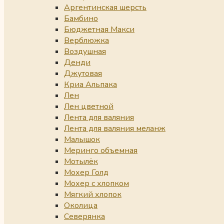
Аргентинская шерсть
Бамбино
Бюджетная Макси
Верблюжка
Воздушная
Денди
Джутовая
Криа Альпака
Лен
Лен цветной
Лента для валяния
Лента для валяния меланж
Малышок
Меринго объемная
Мотылёк
Мохер Голд
Мохер с хлопком
Мягкий хлопок
Околица
Северянка