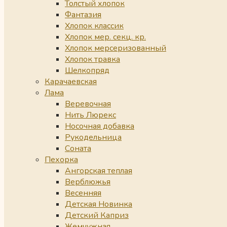
Толстый хлопок
Фантазия
Хлопок классик
Хлопок мер. секц. кр.
Хлопок мерсеризованный
Хлопок травка
Шелкопряд
Карачаевская
Лама
Веревочная
Нить Люрекс
Носочная добавка
Рукодельница
Соната
Пехорка
Ангорская теплая
Верблюжья
Весенняя
Детская Новинка
Детский Каприз
Жемчужная