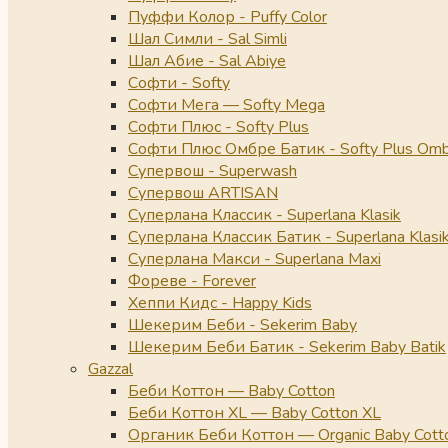
Пуффи Колор - Puffy Color
Шал Симли - Sal Simli
Шал Абие - Sal Abiye
Софти - Softy
Софти Мега — Softy Mega
Софти Плюс - Softy Plus
Софти Плюс Омбре Батик - Softy Plus Omb
Супервош - Superwash
Супервош ARTISAN
Суперлана Классик - Superlana Klasik
Суперлана Классик Батик - Superlana Klasik
Суперлана Макси - Superlana Maxi
Фореве - Forever
Хеппи Кидс - Happy Kids
Шекерим Беби - Sekerim Baby
Шекерим Беби Батик - Sekerim Baby Batik
Gazzal
Беби Коттон — Baby Cotton
Беби Коттон XL — Baby Cotton XL
Органик Беби Коттон — Organic Baby Cott