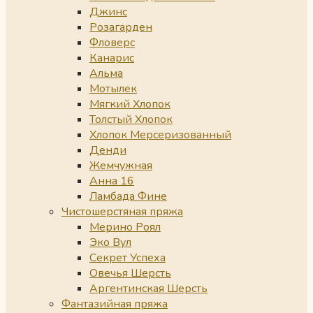
Джинс
Розагарден
Фловерс
Канарис
Альма
Мотылек
Мягкий Хлопок
Толстый Хлопок
Хлопок Мерсеризованный
Денди
Жемчужная
Анна 16
Ламбада Фине
Чистошерстяная пряжа
Мерино Роял
Эко Вул
Секрет Успеха
Овечья Шерсть
Аргентинская Шерсть
Фантазийная пряжа