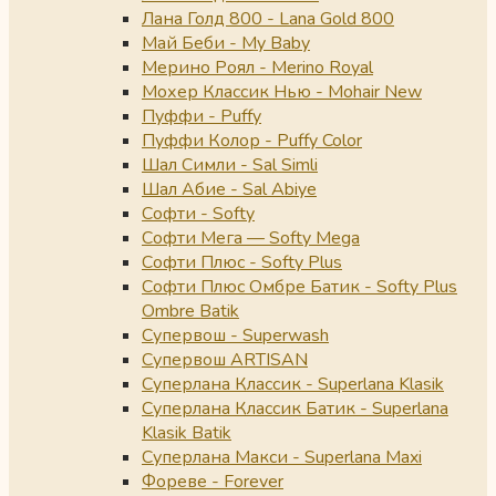
Лана Голд 800 - Lana Gold 800
Май Беби - My Baby
Мерино Роял - Merino Royal
Мохер Классик Нью - Mohair New
Пуффи - Puffy
Пуффи Колор - Puffy Color
Шал Симли - Sal Simli
Шал Абие - Sal Abiye
Софти - Softy
Софти Мега — Softy Mega
Софти Плюс - Softy Plus
Софти Плюс Омбре Батик - Softy Plus
Ombre Batik
Супервош - Superwash
Супервош ARTISAN
Суперлана Классик - Superlana Klasik
Суперлана Классик Батик - Superlana
Klasik Batik
Суперлана Макси - Superlana Maxi
Фореве - Forever