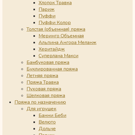
Хлопок Травка
Париж
Пуффи
Пуффи Колор
Толстая (объемная) пряжа
Меринго Объемная
Альпина Ангора Меланж
Херитайдж
Суперлана Макси
Бамбуковая пряжа
Буклированная пряжа
Летняя пряжа
Пряжа Травка
Пуховая пряжа
Шелковая пряжа
Пряжа по назначению
Для игрушек
Банни Беби
Велюто
Дольче