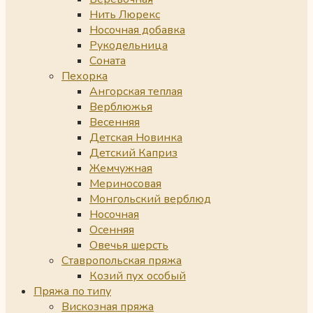
Нить Люрекс
Носочная добавка
Рукодельница
Соната
Пехорка
Ангорская теплая
Верблюжья
Весенняя
Детская Новинка
Детский Каприз
Жемчужная
Мериносовая
Монгольский верблюд
Носочная
Осенняя
Овечья шерсть
Ставропольская пряжа
Козий пух особый
Пряжа по типу
Вискозная пряжа