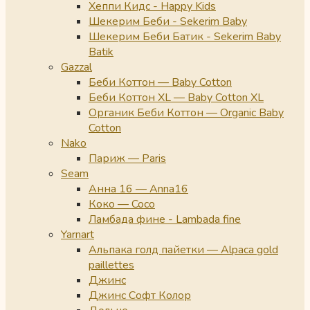
Хеппи Кидс - Happy Kids
Шекерим Беби - Sekerim Baby
Шекерим Беби Батик - Sekerim Baby
Batik
Gazzal
Беби Коттон — Baby Cotton
Беби Коттон XL — Baby Cotton XL
Органик Беби Коттон — Organic Baby
Cotton
Nako
Париж — Paris
Seam
Анна 16 — Anna16
Коко — Coco
Ламбада фине - Lambada fine
Yarnart
Альпака голд пайетки — Alpaca gold
paillettes
Джинс
Джинс Софт Колор