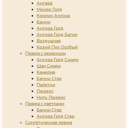
Ангара
Мохер Голд
Кролик Ангора
Банни
Ангора Голд
Ангора Голд Батик
Воздушная
Козий Пух Особый
Пряжа с люрексом
Ангора Голд Симли
Шал Симли
Камелия
Банни Стар
Пайетки
Люрекс
Нить Люрекс
Пряжа с паетками
Банни Стар
Ангора Голд Стар
Синтетическая пряжа