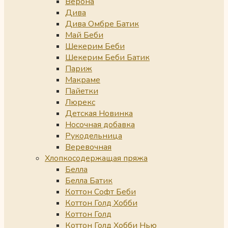
Верона
Дива
Дива Омбре Батик
Май Беби
Шекерим Беби
Шекерим Беби Батик
Париж
Макраме
Пайетки
Люрекс
Детская Новинка
Носочная добавка
Рукодельница
Веревочная
Хлопкосодержащая пряжа
Белла
Белла Батик
Коттон Софт Беби
Коттон Голд Хобби
Коттон Голд
Коттон Голд Хобби Нью