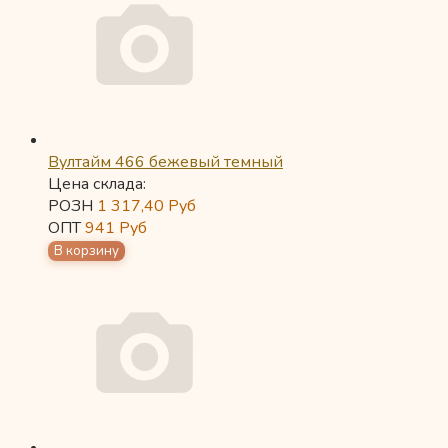
Вултайм 466 бежевый темный
Цена склада:
РОЗН
1 317,40
Руб
ОПТ
941
Руб