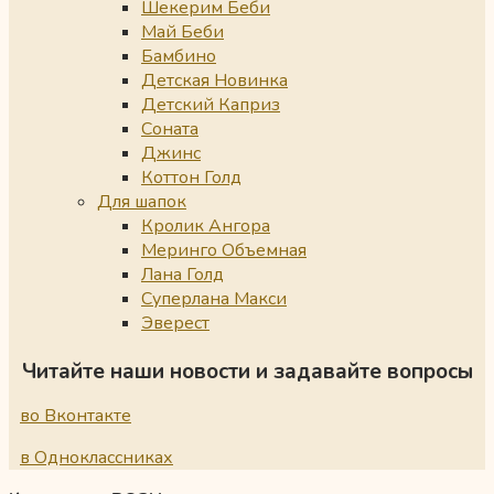
Шекерим Беби
Май Беби
Бамбино
Детская Новинка
Детский Каприз
Соната
Джинс
Коттон Голд
Для шапок
Кролик Ангора
Меринго Объемная
Лана Голд
Суперлана Макси
Эверест
Читайте наши новости и задавайте вопросы
во Вконтакте
в Одноклассниках