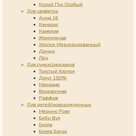
Козий Пух Особый
Для салфеток
Анна 16
Канарис
Камелия
Жемчужная
Хлопок Мерсеризованный
Денди
Лён
Для сумок/рюкзаков
Толстый Хлопок
Джут 100%
Макраме
Веревочная
Раффия
Для детей/новорожденных
Мерино Роял
Беби Вул
Белла
Белла Батик