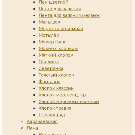
Лен цветной
Лента для валяния
Лента для валяния меланж
Малышок
Меринго объемная
Мотылёк
Мохер Голд
Мохер с хлопком
Мягкий хлопок
Околица
Северянка
Толстый хлопок
Фантазия
Хлопок классик
Хлопок мер. секц. кр.
Хлопок мерсеризованный
Хлопок травка
Шелкопряд
Карачаевская
Лама
Веревочная