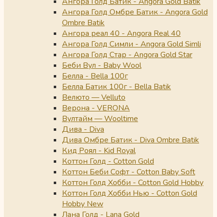
Ангора Голд Батик - Angora Gold Batik
Ангора Голд Омбре Батик - Angora Gold
Ombre Batik
Ангора реал 40 - Angora Real 40
Ангора Голд Симли - Angora Gold Simli
Ангора Голд Стар - Angora Gold Star
Беби Вул - Baby Wool
Белла - Bella 100г
Белла Батик 100г - Bella Batik
Велюто — Velluto
Верона - VERONA
Вултайм — Wooltime
Дива - Diva
Дива Омбре Батик - Diva Ombre Batik
Кид Роял - Kid Royal
Коттон Голд - Cotton Gold
Коттон Беби Софт - Cotton Baby Soft
Коттон Голд Хобби - Cotton Gold Hobby
Коттон Голд Хобби Нью - Cotton Gold
Hobby New
Лана Голд - Lana Gold