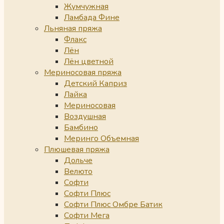
Жумчужная
Ламбада Фине
Льняная пряжа
Флакс
Лён
Лён цветной
Мериносовая пряжа
Детский Каприз
Лайка
Мериносовая
Воздушная
Бамбино
Меринго Объемная
Плюшевая пряжа
Дольче
Велюто
Софти
Софти Плюс
Софти Плюс Омбре Батик
Софти Мега