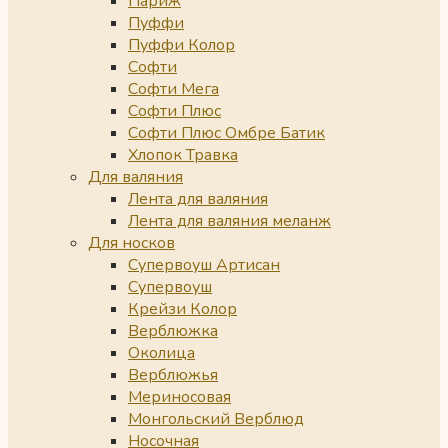
Париж
Пуффи
Пуффи Колор
Софти
Софти Мега
Софти Плюс
Софти Плюс Омбре Батик
Хлопок Травка
Для валяния
Лента для валяния
Лента для валяния меланж
Для носков
Супервоуш Артисан
Супервоуш
Крейзи Колор
Верблюжка
Околица
Верблюжья
Мериносовая
Монгольский Верблюд
Носочная