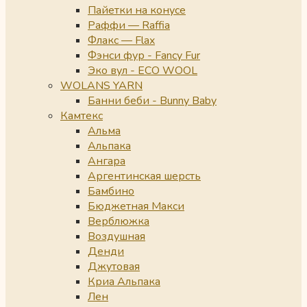
Пайетки на конусе
Раффи — Raffia
Флакс — Flax
Фэнси фур - Fancy Fur
Эко вул - ECO WOOL
WOLANS YARN
Банни беби - Bunny Baby
Камтекс
Альма
Альпака
Ангара
Аргентинская шерсть
Бамбино
Бюджетная Макси
Верблюжка
Воздушная
Денди
Джутовая
Криа Альпака
Лен