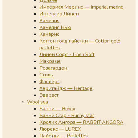
Дольче
Империал Мерино — Imperial merino
Интенсив Линен
Камелия
Камелия Нью
Канарис
Коттон голд пайетки — Cotton gold
paillettes
Линен Софт - Linen Soft
Макраме
Розагарден
Стиль
Фловерс
Херитайдж — Heritage
Эверест
Wool sea
Банни — Bunny
Банни Стар - Bunny star
Кролик Ангора — RABBIT ANGORA
Люрекс — LUREX
Пайетки — Paillettes