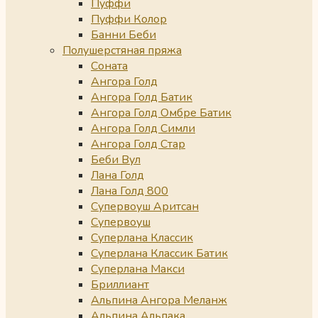
Пуффи
Пуффи Колор
Банни Беби
Полушерстяная пряжа
Соната
Ангора Голд
Ангора Голд Батик
Ангора Голд Омбре Батик
Ангора Голд Симли
Ангора Голд Стар
Беби Вул
Лана Голд
Лана Голд 800
Супервоуш Аритсан
Супервоуш
Суперлана Классик
Суперлана Классик Батик
Суперлана Макси
Бриллиант
Альпина Ангора Меланж
Альпина Альпака