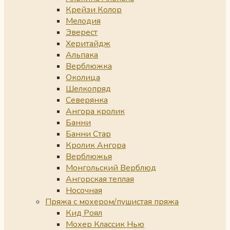
Крейзи Колор
Мелодия
Эверест
Херитайдж
Альпака
Верблюжка
Околица
Шелкопряд
Северянка
Ангора кролик
Банни
Банни Стар
Кролик Ангора
Верблюжья
Монгольский Верблюд
Ангорская теплая
Носочная
Пряжа с мохером/пушистая пряжа
Кид Роял
Мохер Классик Нью