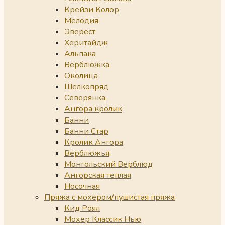
Крейзи Колор
Мелодия
Эверест
Херитайдж
Альпака
Верблюжка
Околица
Шелкопряд
Северянка
Ангора кролик
Банни
Банни Стар
Кролик Ангора
Верблюжья
Монгольский Верблюд
Ангорская теплая
Носочная
Пряжа с мохером/пушистая пряжа
Кид Роял
Мохер Классик Нью