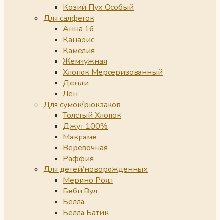
Козий Пух Особый
Для салфеток
Анна 16
Канарис
Камелия
Жемчужная
Хлопок Мерсеризованный
Денди
Лён
Для сумок/рюкзаков
Толстый Хлопок
Джут 100%
Макраме
Веревочная
Раффия
Для детей/новорожденных
Мерино Роял
Беби Вул
Белла
Белла Батик