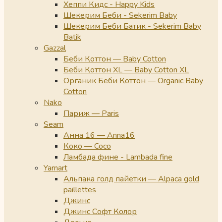
Хеппи Кидс - Happy Kids
Шекерим Беби - Sekerim Baby
Шекерим Беби Батик - Sekerim Baby
Batik
Gazzal
Беби Коттон — Baby Cotton
Беби Коттон XL — Baby Cotton XL
Органик Беби Коттон — Organic Baby
Cotton
Nako
Париж — Paris
Seam
Анна 16 — Anna16
Коко — Coco
Ламбада фине - Lambada fine
Yarnart
Альпака голд пайетки — Alpaca gold
paillettes
Джинс
Джинс Софт Колор