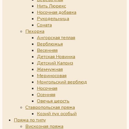
Нить Люрекс
Носочная добавка
Рукодельница
Соната
Пехорка
Ангорская теплая
Верблюжья
Весенняя
Детская Новинка
Детский Каприз
Жемчужная
Мериносовая
Монгольский верблюд
Носочная
Осенняя
Овечья шерсть
Ставропольская пряжа
Козий пух особый
Пряжа по типу
Вискозная пряжа