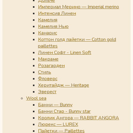
Дольче
Империал Мерино — Imperial merino
Интенсив Линен
Камелия
Камелия Нью
Канарис
Коттон голд пайетки — Cotton gold
paillettes
Линен Софт - Linen Soft
Макраме
Розагарден
Стиль
Фловерс
Херитайдж — Heritage
Эверест
Wool sea
Банни — Bunny
Банни Стар - Bunny star
Кролик Ангора — RABBIT ANGORA
Люрекс — LUREX
Пайетки — Paillettes