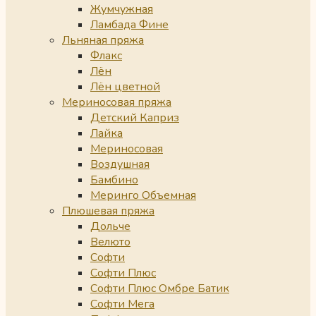
Жумчужная
Ламбада Фине
Льняная пряжа
Флакс
Лён
Лён цветной
Мериносовая пряжа
Детский Каприз
Лайка
Мериносовая
Воздушная
Бамбино
Меринго Объемная
Плюшевая пряжа
Дольче
Велюто
Софти
Софти Плюс
Софти Плюс Омбре Батик
Софти Мега