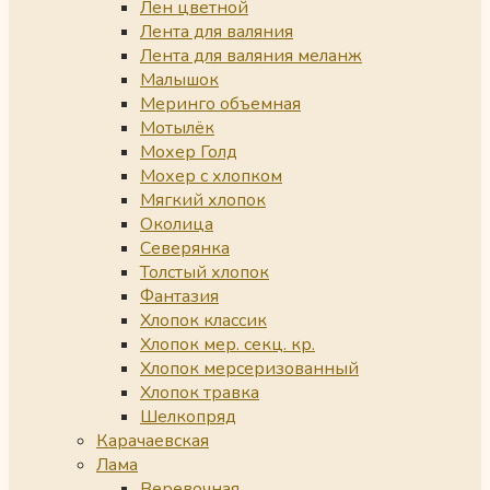
Лен цветной
Лента для валяния
Лента для валяния меланж
Малышок
Меринго объемная
Мотылёк
Мохер Голд
Мохер с хлопком
Мягкий хлопок
Околица
Северянка
Толстый хлопок
Фантазия
Хлопок классик
Хлопок мер. секц. кр.
Хлопок мерсеризованный
Хлопок травка
Шелкопряд
Карачаевская
Лама
Веревочная