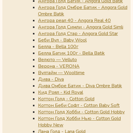
Ангора Голд Батик - Angora Gold Batik
Ангора Голд Омбре Батик - Angora Gold
Ombre Batik
Ангора реал 40 - Angora Real 40
Ангора Голд Симли - Angora Gold Simli
Ангора Голд Стар - Angora Gold Star
Беби Вул - Baby Wool
Белла - Bella 100г
Белла Батик 100г - Bella Batik
Велюто — Velluto
Верона - VERONA
Вултайм — Wooltime
Дива - Diva
Дива Омбре Батик - Diva Ombre Batik
Кид Роял - Kid Royal
Коттон Голд - Cotton Gold
Коттон Беби Софт - Cotton Baby Soft
Коттон Голд Хобби - Cotton Gold Hobby
Коттон Голд Хобби Нью - Cotton Gold
Hobby New
Лана Голд - Lana Gold