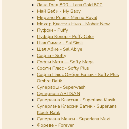
Лана Голд 800 - Lana Gold 800
Май Беби - My Baby
Мерино Роял - Merino Royal
Мохер Классик Нью - Mohair New
Пуффи - Puffy
Пуффи Колор - Puffy Color
Шал Симли - Sal Simli
Шал Абие - Sal Abiye
Софти - Softy
Софти Мега — Softy Mega
Софти Плюс - Softy Plus
Софти Плюс Омбре Батик - Softy Plus
Ombre Batik
Супервош - Superwash
Супервош ARTISAN
Суперлана Классик - Superlana Klasik
Суперлана Классик Батик - Superlana
Klasik Batik
Суперлана Макси - Superlana Maxi
Фореве - Forever