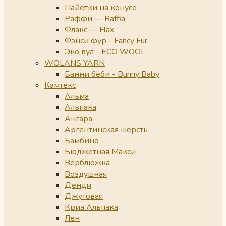
Пайетки на конусе
Раффи — Raffia
Флакс — Flax
Фэнси фур - Fancy Fur
Эко вул - ECO WOOL
WOLANS YARN
Банни беби - Bunny Baby
Камтекс
Альма
Альпака
Ангара
Аргентинская шерсть
Бамбино
Бюджетная Макси
Верблюжка
Воздушная
Денди
Джутовая
Криа Альпака
Лен