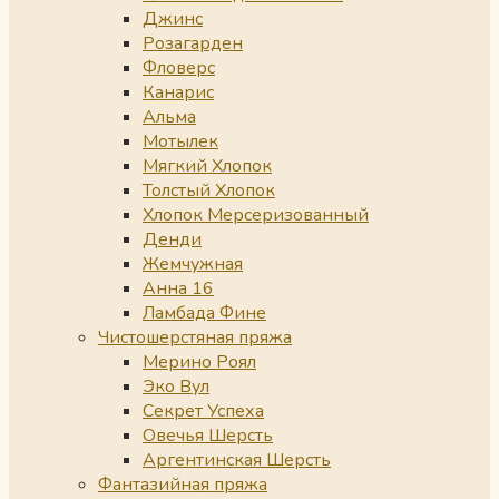
Джинс
Розагарден
Фловерс
Канарис
Альма
Мотылек
Мягкий Хлопок
Толстый Хлопок
Хлопок Мерсеризованный
Денди
Жемчужная
Анна 16
Ламбада Фине
Чистошерстяная пряжа
Мерино Роял
Эко Вул
Секрет Успеха
Овечья Шерсть
Аргентинская Шерсть
Фантазийная пряжа