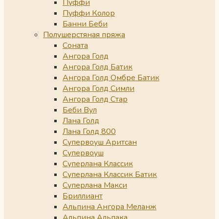
Пуффи
Пуффи Колор
Банни Беби
Полушерстяная пряжа
Соната
Ангора Голд
Ангора Голд Батик
Ангора Голд Омбре Батик
Ангора Голд Симли
Ангора Голд Стар
Беби Вул
Лана Голд
Лана Голд 800
Супервоуш Аритсан
Супервоуш
Суперлана Классик
Суперлана Классик Батик
Суперлана Макси
Бриллиант
Альпина Ангора Меланж
Альпина Альпака