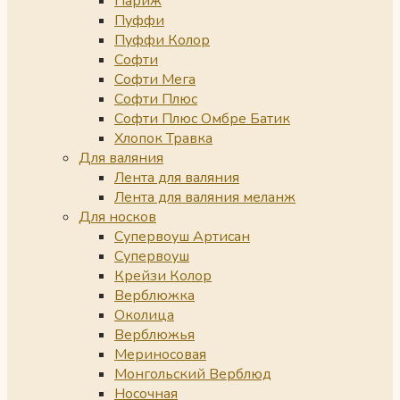
Париж
Пуффи
Пуффи Колор
Софти
Софти Мега
Софти Плюс
Софти Плюс Омбре Батик
Хлопок Травка
Для валяния
Лента для валяния
Лента для валяния меланж
Для носков
Супервоуш Артисан
Супервоуш
Крейзи Колор
Верблюжка
Околица
Верблюжья
Мериносовая
Монгольский Верблюд
Носочная