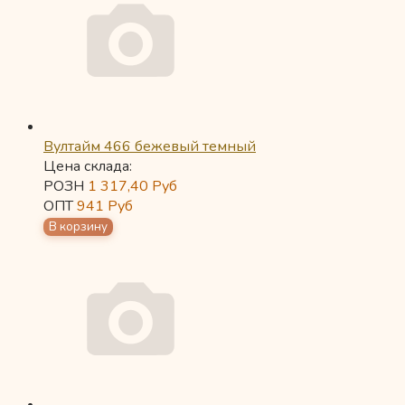
Вултайм 466 бежевый темный
Цена склада:
РОЗН
1 317,40
Руб
ОПТ
941
Руб