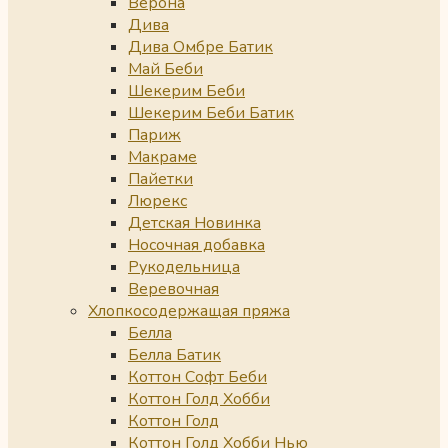
Верона
Дива
Дива Омбре Батик
Май Беби
Шекерим Беби
Шекерим Беби Батик
Париж
Макраме
Пайетки
Люрекс
Детская Новинка
Носочная добавка
Рукодельница
Веревочная
Хлопкосодержащая пряжа
Белла
Белла Батик
Коттон Софт Беби
Коттон Голд Хобби
Коттон Голд
Коттон Голд Хобби Нью