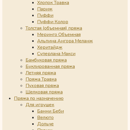
Хлопок Травка
Париж
Пуффи
Пуффи Колор
Толстая (объемная) пряжа
Меринго Объемная
Альпина Ангора Меланж
Херитайдж
Суперлана Макси
Бамбуковая пряжа
Буклированная пряжа
Летняя пряжа
Пряжа Травка
Пуховая пряжа
Шелковая пряжа
Пряжа по назначению
Для игрушек
Банни Беби
Велюто
Дольче