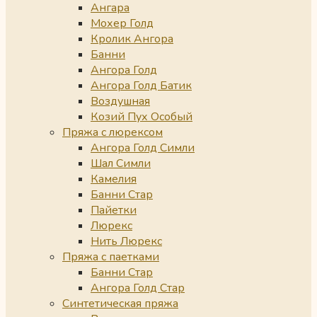
Ангара
Мохер Голд
Кролик Ангора
Банни
Ангора Голд
Ангора Голд Батик
Воздушная
Козий Пух Особый
Пряжа с люрексом
Ангора Голд Симли
Шал Симли
Камелия
Банни Стар
Пайетки
Люрекс
Нить Люрекс
Пряжа с паетками
Банни Стар
Ангора Голд Стар
Синтетическая пряжа