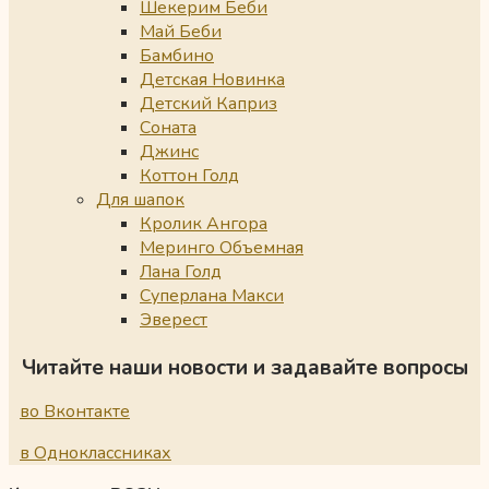
Шекерим Беби
Май Беби
Бамбино
Детская Новинка
Детский Каприз
Соната
Джинс
Коттон Голд
Для шапок
Кролик Ангора
Меринго Объемная
Лана Голд
Суперлана Макси
Эверест
Читайте наши новости и задавайте вопросы
во Вконтакте
в Одноклассниках