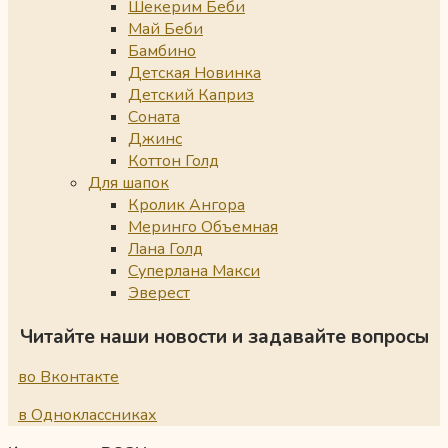
Шекерим Беби
Май Беби
Бамбино
Детская Новинка
Детский Каприз
Соната
Джинс
Коттон Голд
Для шапок
Кролик Ангора
Меринго Объемная
Лана Голд
Суперлана Макси
Эверест
Читайте наши новости и задавайте вопросы
во Вконтакте
в Одноклассниках