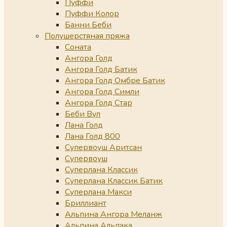
Пуффи
Пуффи Колор
Банни Беби
Полушерстяная пряжа
Соната
Ангора Голд
Ангора Голд Батик
Ангора Голд Омбре Батик
Ангора Голд Симли
Ангора Голд Стар
Беби Вул
Лана Голд
Лана Голд 800
Супервоуш Аритсан
Супервоуш
Суперлана Классик
Суперлана Классик Батик
Суперлана Макси
Бриллиант
Альпина Ангора Меланж
Альпина Альпака