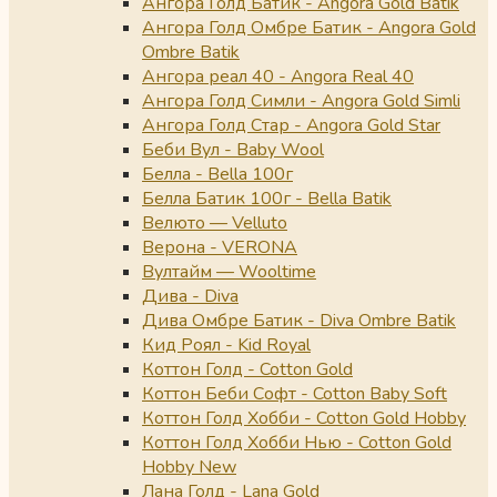
Ангора Голд Батик - Angora Gold Batik
Ангора Голд Омбре Батик - Angora Gold
Ombre Batik
Ангора реал 40 - Angora Real 40
Ангора Голд Симли - Angora Gold Simli
Ангора Голд Стар - Angora Gold Star
Беби Вул - Baby Wool
Белла - Bella 100г
Белла Батик 100г - Bella Batik
Велюто — Velluto
Верона - VERONA
Вултайм — Wooltime
Дива - Diva
Дива Омбре Батик - Diva Ombre Batik
Кид Роял - Kid Royal
Коттон Голд - Cotton Gold
Коттон Беби Софт - Cotton Baby Soft
Коттон Голд Хобби - Cotton Gold Hobby
Коттон Голд Хобби Нью - Cotton Gold
Hobby New
Лана Голд - Lana Gold