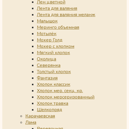
Лен цветной
Лента для валяния
Лента для валяния меланж
Малышок
Меринго объемная
Мотылёк
Мохер Голд
Мохер с хлопком
Мягкий хлопок
Околица
Северянка
Толстый хлопок
Фантазия
Хлопок классик
Хлопок мер. секц. кр.
Хлопок мерсеризованный
Хлопок травка
Шелкопряд
Карачаевская
Лама
Веревочная