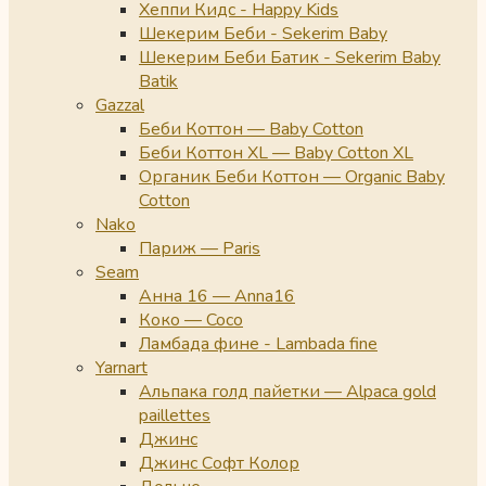
Хеппи Кидс - Happy Kids
Шекерим Беби - Sekerim Baby
Шекерим Беби Батик - Sekerim Baby
Batik
Gazzal
Беби Коттон — Baby Cotton
Беби Коттон XL — Baby Cotton XL
Органик Беби Коттон — Organic Baby
Cotton
Nako
Париж — Paris
Seam
Анна 16 — Anna16
Коко — Coco
Ламбада фине - Lambada fine
Yarnart
Альпака голд пайетки — Alpaca gold
paillettes
Джинс
Джинс Софт Колор