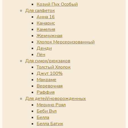
Козий Пух Особый
Для салфеток
Анна 16
Канарис
Камелия
Жемчужная
Хлопок Мерсеризованный
Денди
Лён
Для сумок/рюкзаков
Толстый Хлопок
Джут 100%
Макраме
Веревочная
Раффия
Для детей/новорожденных
Мерино Роял
Беби Вул
Белла
Белла Батик