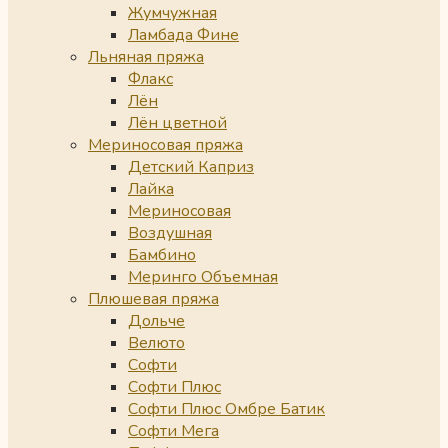
Жумчужная
Ламбада Фине
Льняная пряжа
Флакс
Лён
Лён цветной
Мериносовая пряжа
Детский Каприз
Лайка
Мериносовая
Воздушная
Бамбино
Меринго Объемная
Плюшевая пряжа
Дольче
Велюто
Софти
Софти Плюс
Софти Плюс Омбре Батик
Софти Мега