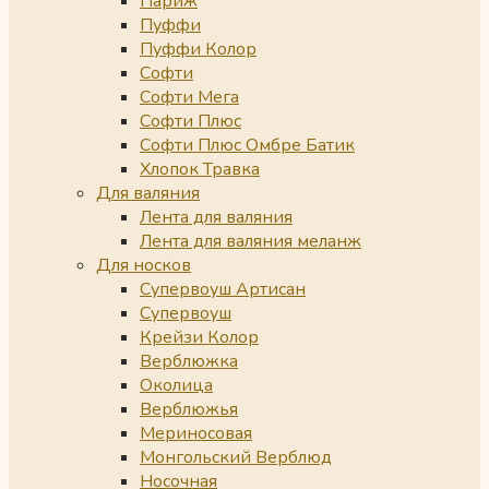
Париж
Пуффи
Пуффи Колор
Софти
Софти Мега
Софти Плюс
Софти Плюс Омбре Батик
Хлопок Травка
Для валяния
Лента для валяния
Лента для валяния меланж
Для носков
Супервоуш Артисан
Супервоуш
Крейзи Колор
Верблюжка
Околица
Верблюжья
Мериносовая
Монгольский Верблюд
Носочная