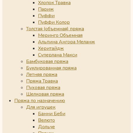
Хлопок Травка
Париж
Пуффи
Пуффи Колор
Толстая (объемная) пряжа
Меринго Объемная
Альпина Ангора Меланж
Херитайдж
Суперлана Макси
Бамбуковая пряжа
Буклированная пряжа
Летняя пряжа
Пряжа Травка
Пуховая пряжа
Шелковая пряжа
Пряжа по назначению
Для игрушек
Банни Беби
Велюто
Дольче