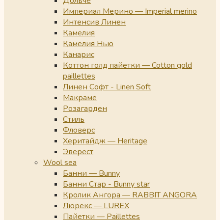
Дольче
Империал Мерино — Imperial merino
Интенсив Линен
Камелия
Камелия Нью
Канарис
Коттон голд пайетки — Cotton gold
paillettes
Линен Софт - Linen Soft
Макраме
Розагарден
Стиль
Фловерс
Херитайдж — Heritage
Эверест
Wool sea
Банни — Bunny
Банни Стар - Bunny star
Кролик Ангора — RABBIT ANGORA
Люрекс — LUREX
Пайетки — Paillettes