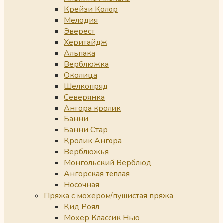
Крейзи Колор
Мелодия
Эверест
Херитайдж
Альпака
Верблюжка
Околица
Шелкопряд
Северянка
Ангора кролик
Банни
Банни Стар
Кролик Ангора
Верблюжья
Монгольский Верблюд
Ангорская теплая
Носочная
Пряжа с мохером/пушистая пряжа
Кид Роял
Мохер Классик Нью