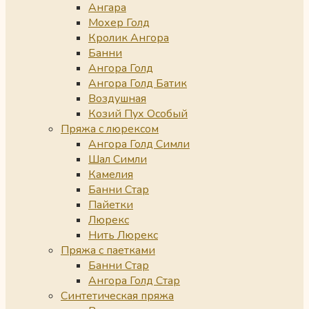
Ангара
Мохер Голд
Кролик Ангора
Банни
Ангора Голд
Ангора Голд Батик
Воздушная
Козий Пух Особый
Пряжа с люрексом
Ангора Голд Симли
Шал Симли
Камелия
Банни Стар
Пайетки
Люрекс
Нить Люрекс
Пряжа с паетками
Банни Стар
Ангора Голд Стар
Синтетическая пряжа