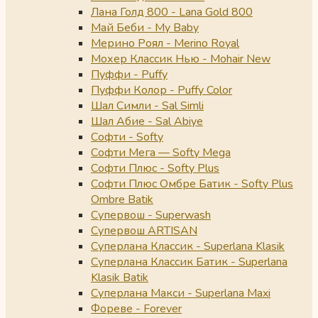
Лана Голд 800 - Lana Gold 800
Май Беби - My Baby
Мерино Роял - Merino Royal
Мохер Классик Нью - Mohair New
Пуффи - Puffy
Пуффи Колор - Puffy Color
Шал Симли - Sal Simli
Шал Абие - Sal Abiye
Софти - Softy
Софти Мега — Softy Mega
Софти Плюс - Softy Plus
Софти Плюс Омбре Батик - Softy Plus
Ombre Batik
Супервош - Superwash
Супервош ARTISAN
Суперлана Классик - Superlana Klasik
Суперлана Классик Батик - Superlana
Klasik Batik
Суперлана Макси - Superlana Maxi
Фореве - Forever