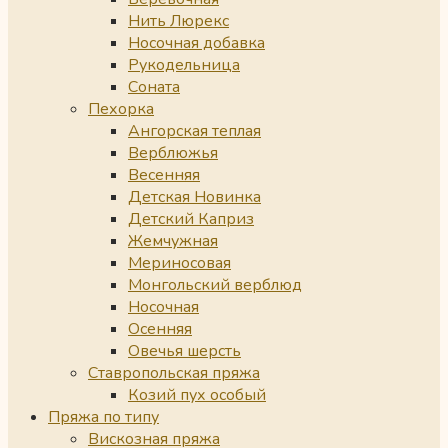
Нить Люрекс
Носочная добавка
Рукодельница
Соната
Пехорка
Ангорская теплая
Верблюжья
Весенняя
Детская Новинка
Детский Каприз
Жемчужная
Мериносовая
Монгольский верблюд
Носочная
Осенняя
Овечья шерсть
Ставропольская пряжа
Козий пух особый
Пряжа по типу
Вискозная пряжа