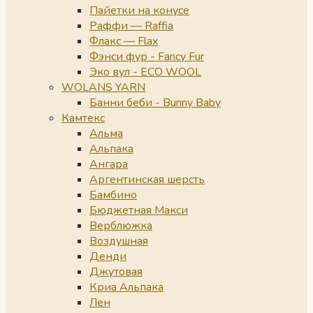
Пайетки на конусе
Раффи — Raffia
Флакс — Flax
Фэнси фур - Fancy Fur
Эко вул - ECO WOOL
WOLANS YARN
Банни беби - Bunny Baby
Камтекс
Альма
Альпака
Ангара
Аргентинская шерсть
Бамбино
Бюджетная Макси
Верблюжка
Воздушная
Денди
Джутовая
Криа Альпака
Лен