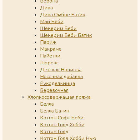
Верона
Дива
Дива Омбре Батик
Май Беби
Шекерим Беби
Шекерим Беби Батик
Париж
Макраме
Пайетки
Люрекс
Детская Новинка
Носочная добавка
Рукодельница
Веревочная
Хлопкосодержащая пряжа
Белла
Белла Батик
Коттон Софт Беби
Коттон Голд Хобби
Коттон Голд
Коттон Голд Хобби Нью