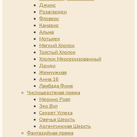
Джинс
Розагарден
Фловерс
Канарис
Альма
Мотылек
Мягкий Хлопок
Толстый Хлопок
Хлопок Мерсеризованный
Денди
Жемчужная
Анна 16
Ламбада Фине
Чистошерстяная пряжа
Мерино Роял
Эко Вул
Секрет Успеха
Овечья Шерсть
Аргентинская Шерсть
Фантазийная пряжа