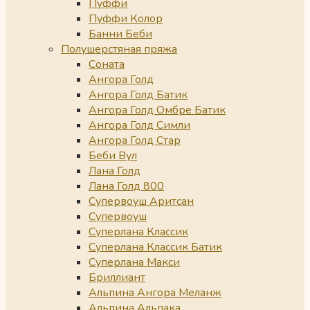
Пуффи
Пуффи Колор
Банни Беби
Полушерстяная пряжа
Соната
Ангора Голд
Ангора Голд Батик
Ангора Голд Омбре Батик
Ангора Голд Симли
Ангора Голд Стар
Беби Вул
Лана Голд
Лана Голд 800
Супервоуш Аритсан
Супервоуш
Суперлана Классик
Суперлана Классик Батик
Суперлана Макси
Бриллиант
Альпина Ангора Меланж
Альпина Альпака