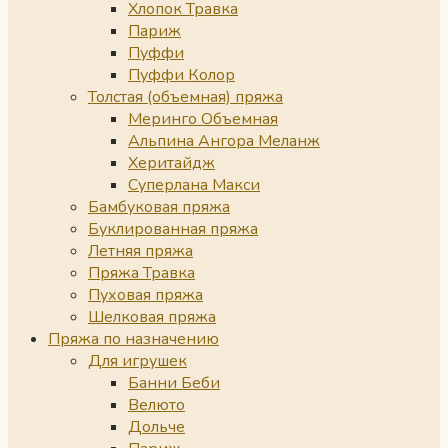
Хлопок Травка
Париж
Пуффи
Пуффи Колор
Толстая (объемная) пряжа
Меринго Объемная
Альпина Ангора Меланж
Херитайдж
Суперлана Макси
Бамбуковая пряжа
Буклированная пряжа
Летняя пряжа
Пряжа Травка
Пуховая пряжа
Шелковая пряжа
Пряжа по назначению
Для игрушек
Банни Беби
Велюто
Дольче