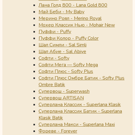
Лана Голд 800 - Lana Gold 800
Май Беби - My Baby
Мерино Роял - Merino Royal
Мохер Классик Нью - Mohair New
Пуффи - Puffy
Пуффи Колор - Puffy Color
Шал Симли - Sal Simli
Шал Абие - Sal Abiye
Софти - Softy
Софти Мега — Softy Mega
Софти Плюс - Softy Plus
Софти Плюс Омбре Батик - Softy Plus
Ombre Batik
Супервош - Superwash
Супервош ARTISAN
Суперлана Классик - Superlana Klasik
Суперлана Классик Батик - Superlana
Klasik Batik
Суперлана Макси - Superlana Maxi
Фореве - Forever