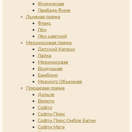
Жумчужная
Ламбада Фине
Льняная пряжа
Флакс
Лён
Лён цветной
Мериносовая пряжа
Детский Каприз
Лайка
Мериносовая
Воздушная
Бамбино
Меринго Объемная
Плюшевая пряжа
Дольче
Велюто
Софти
Софти Плюс
Софти Плюс Омбре Батик
Софти Мега