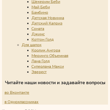
Шекерим Беби
Май Беби
Бамбино
Детская Новинка
Детский Каприз
Соната
Джинс
Коттон Голд
Для шапок
Кролик Ангора
Меринго Объемная
Лана Голд
Суперлана Макси
Эверест
Читайте наши новости и задавайте вопросы
во Вконтакте
в Одноклассниках