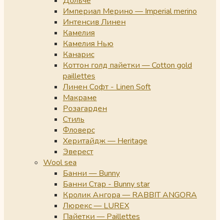
Дольче
Империал Мерино — Imperial merino
Интенсив Линен
Камелия
Камелия Нью
Канарис
Коттон голд пайетки — Cotton gold
paillettes
Линен Софт - Linen Soft
Макраме
Розагарден
Стиль
Фловерс
Херитайдж — Heritage
Эверест
Wool sea
Банни — Bunny
Банни Стар - Bunny star
Кролик Ангора — RABBIT ANGORA
Люрекс — LUREX
Пайетки — Paillettes