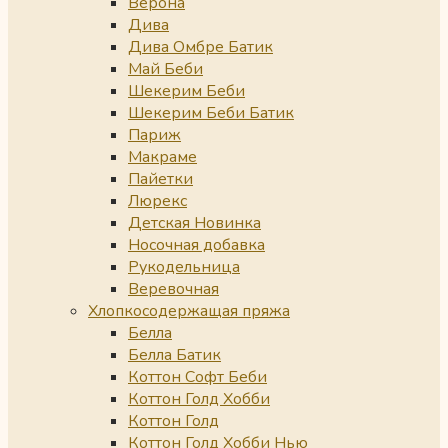
Верона
Дива
Дива Омбре Батик
Май Беби
Шекерим Беби
Шекерим Беби Батик
Париж
Макраме
Пайетки
Люрекс
Детская Новинка
Носочная добавка
Рукодельница
Веревочная
Хлопкосодержащая пряжа
Белла
Белла Батик
Коттон Софт Беби
Коттон Голд Хобби
Коттон Голд
Коттон Голд Хобби Нью