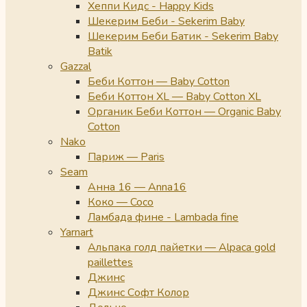
Хеппи Кидс - Happy Kids
Шекерим Беби - Sekerim Baby
Шекерим Беби Батик - Sekerim Baby
Batik
Gazzal
Беби Коттон — Baby Cotton
Беби Коттон XL — Baby Cotton XL
Органик Беби Коттон — Organic Baby
Cotton
Nako
Париж — Paris
Seam
Анна 16 — Anna16
Коко — Coco
Ламбада фине - Lambada fine
Yarnart
Альпака голд пайетки — Alpaca gold
paillettes
Джинс
Джинс Софт Колор