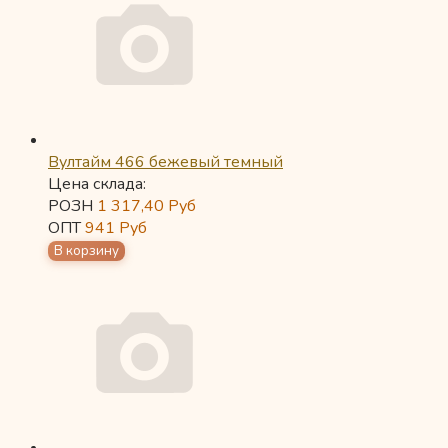
Вултайм 466 бежевый темный
Цена склада:
РОЗН
1 317,40
Руб
ОПТ
941
Руб