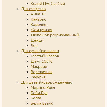
Козий Пух Особый
Для салфеток
Анна 16
Канарис
Камелия
Жемчужная
Хлопок Мерсеризованный
Денди
Лён
Для сумок/рюкзаков
Толстый Хлопок
Джут 100%
Макраме
Веревочная
Раффия
Для детей/новорожденных
Мерино Роял
Беби Вул
Белла
Белла Батик