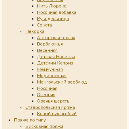
Нить Люрекс
Носочная добавка
Рукодельница
Соната
Пехорка
Ангорская теплая
Верблюжья
Весенняя
Детская Новинка
Детский Каприз
Жемчужная
Мериносовая
Монгольский верблюд
Носочная
Осенняя
Овечья шерсть
Ставропольская пряжа
Козий пух особый
Пряжа по типу
Вискозная пряжа