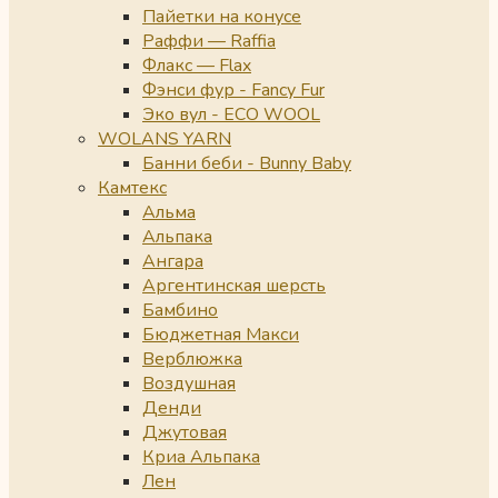
Пайетки на конусе
Раффи — Raffia
Флакс — Flax
Фэнси фур - Fancy Fur
Эко вул - ECO WOOL
WOLANS YARN
Банни беби - Bunny Baby
Камтекс
Альма
Альпака
Ангара
Аргентинская шерсть
Бамбино
Бюджетная Макси
Верблюжка
Воздушная
Денди
Джутовая
Криа Альпака
Лен