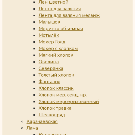
Лен цветной
Лента для валяния
Лента для валяния меланж
Малышок
Меринго объемная
Мотылёк
Мохер Голд
Мохер с хлопком
Мягкий хлопок
Околица
Северянка
Толстый хлопок
Фантазия
Хлопок классик
Хлопок мер. секц. кр.
Хлопок мерсеризованный
Хлопок травка
Шелкопряд
Карачаевская
Лама
Веревочная