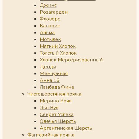
Джинс
Розагарден
Фловерс
Канарис
Альма
Мотылек
Мягкий Хлопок
Толстый Хлопок
Хлопок Мерсеризованный
Денди
Жемчужная
Анна 16
Ламбада Фине
Чистошерстяная пряжа
Мерино Роял
Эко Вул
Секрет Успеха
Овечья Шерсть
Аргентинская Шерсть
Фантазийная пряжа