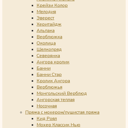
Крейзи Колор
Мелодия
Эверест
Херитайдж
Альпака
Верблюжка
Околица
Шелкопряд
Северянка
Ангора кролик
Банни
Банни Стар
Кролик Ангора
Верблюжья
Монгольский Верблюд
Ангорская теплая
Носочная
Пряжа с мохером/пушистая пряжа
Кид Роял
Мохер Классик Нью