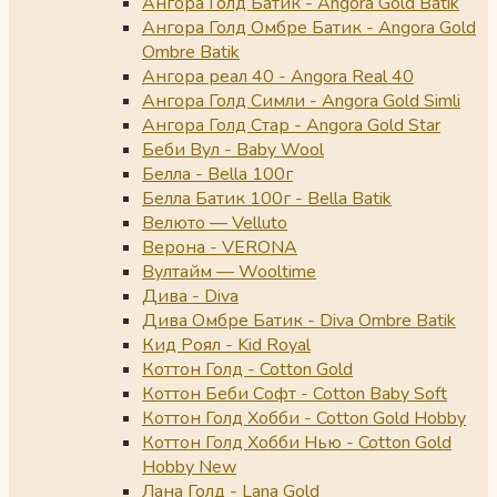
Ангора Голд Батик - Angora Gold Batik
Ангора Голд Омбре Батик - Angora Gold
Ombre Batik
Ангора реал 40 - Angora Real 40
Ангора Голд Симли - Angora Gold Simli
Ангора Голд Стар - Angora Gold Star
Беби Вул - Baby Wool
Белла - Bella 100г
Белла Батик 100г - Bella Batik
Велюто — Velluto
Верона - VERONA
Вултайм — Wooltime
Дива - Diva
Дива Омбре Батик - Diva Ombre Batik
Кид Роял - Kid Royal
Коттон Голд - Cotton Gold
Коттон Беби Софт - Cotton Baby Soft
Коттон Голд Хобби - Cotton Gold Hobby
Коттон Голд Хобби Нью - Cotton Gold
Hobby New
Лана Голд - Lana Gold