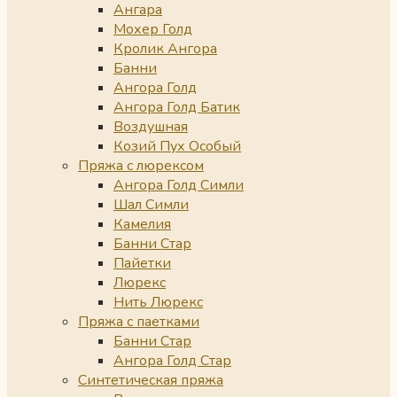
Ангара
Мохер Голд
Кролик Ангора
Банни
Ангора Голд
Ангора Голд Батик
Воздушная
Козий Пух Особый
Пряжа с люрексом
Ангора Голд Симли
Шал Симли
Камелия
Банни Стар
Пайетки
Люрекс
Нить Люрекс
Пряжа с паетками
Банни Стар
Ангора Голд Стар
Синтетическая пряжа