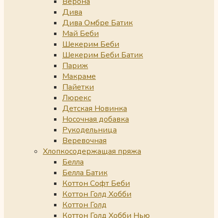
Верона
Дива
Дива Омбре Батик
Май Беби
Шекерим Беби
Шекерим Беби Батик
Париж
Макраме
Пайетки
Люрекс
Детская Новинка
Носочная добавка
Рукодельница
Веревочная
Хлопкосодержащая пряжа
Белла
Белла Батик
Коттон Софт Беби
Коттон Голд Хобби
Коттон Голд
Коттон Голд Хобби Нью