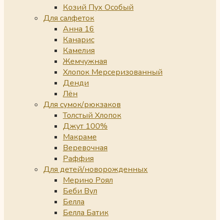
Козий Пух Особый
Для салфеток
Анна 16
Канарис
Камелия
Жемчужная
Хлопок Мерсеризованный
Денди
Лён
Для сумок/рюкзаков
Толстый Хлопок
Джут 100%
Макраме
Веревочная
Раффия
Для детей/новорожденных
Мерино Роял
Беби Вул
Белла
Белла Батик