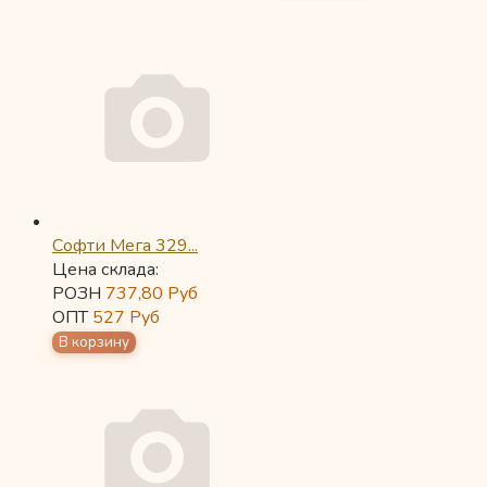
Софти Мега 329...
Цена склада:
РОЗН
737,80
Руб
ОПТ
527
Руб