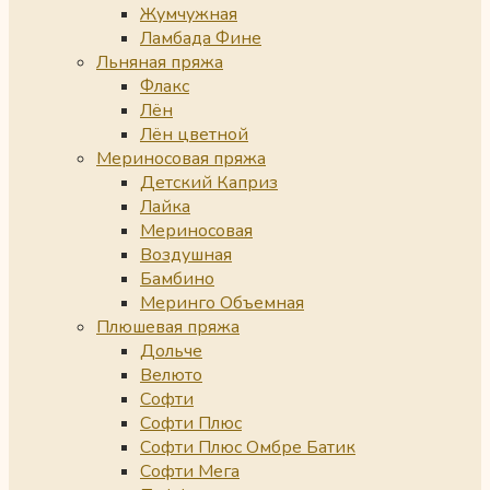
Жумчужная
Ламбада Фине
Льняная пряжа
Флакс
Лён
Лён цветной
Мериносовая пряжа
Детский Каприз
Лайка
Мериносовая
Воздушная
Бамбино
Меринго Объемная
Плюшевая пряжа
Дольче
Велюто
Софти
Софти Плюс
Софти Плюс Омбре Батик
Софти Мега