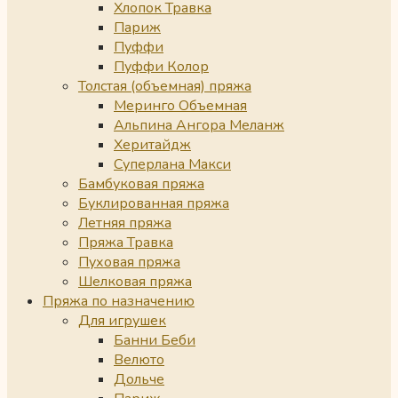
Хлопок Травка
Париж
Пуффи
Пуффи Колор
Толстая (объемная) пряжа
Меринго Объемная
Альпина Ангора Меланж
Херитайдж
Суперлана Макси
Бамбуковая пряжа
Буклированная пряжа
Летняя пряжа
Пряжа Травка
Пуховая пряжа
Шелковая пряжа
Пряжа по назначению
Для игрушек
Банни Беби
Велюто
Дольче