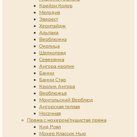
Крейзи Колор
Мелодия
Эверест
Херитайдж
Альпака
Верблюжка
Околица
Шелкопряд
Северянка
Ангора кролик
Банни
Банни Стар
Кролик Ангора
Верблюжья
Монгольский Верблюд
Ангорская теплая
Носочная
Пряжа с мохером/пушистая пряжа
Кид Роял
Мохер Классик Нью