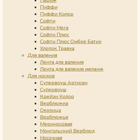
Париж
Пуффи
Пуффи Колор
Софти
Софти Мега
Софти Плюс
Софти Плюс Омбре Батик
Хлопок Травка
Для валяния
Лента для валяния
Лента для валяния меланж
Для носков
Супервоуш Артисан
Супервоуш
Крейзи Колор
Верблюжка
Околица
Верблюжья
Мериносовая
Монгольский Верблюд
Носочная