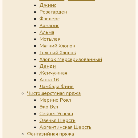
Джинс
Розагарден
Фловерс
Канарис
Альма
Мотылек
Мягкий Хлопок
Толстый Хлопок
Хлопок Мерсеризованный
Денди
Жемчужная
Анна 16
Ламбада Фине
Чистошерстяная пряжа
Мерино Роял
Эко Вул
Секрет Успеха
Овечья Шерсть
Аргентинская Шерсть
Фантазийная пряжа