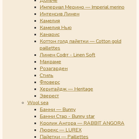
Дольче
Империал Мерино — Imperial merino
Интенсив Линен
Камелия
Камелия Нью
Канарис
Коттон голд пайетки — Cotton gold
paillettes
Линен Софт - Linen Soft
Макраме
Розагарден
Стиль
Фловерс
Херитайдж — Heritage
Эверест
Wool sea
Банни — Bunny
Банни Стар - Bunny star
Кролик Ангора — RABBIT ANGORA
Люрекс — LUREX
Пайетки — Paillettes