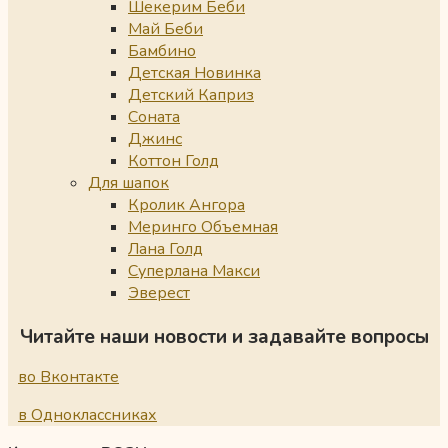
Шекерим Беби
Май Беби
Бамбино
Детская Новинка
Детский Каприз
Соната
Джинс
Коттон Голд
Для шапок
Кролик Ангора
Меринго Объемная
Лана Голд
Суперлана Макси
Эверест
Читайте наши новости и задавайте вопросы
во Вконтакте
в Одноклассниках