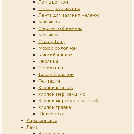
Лен цветной
Лента для валяния
Лента для валяния меланж
Малышок
Меринго объемная
Мотылёк
Мохер Голд
Мохер с хлопком
Мягкий хлопок
Околица
Северянка
Толстый хлопок
Фантазия
Хлопок классик
Хлопок мер. секц. кр.
Хлопок мерсеризованный
Хлопок травка
Шелкопряд
Карачаевская
Лама
Веревочная