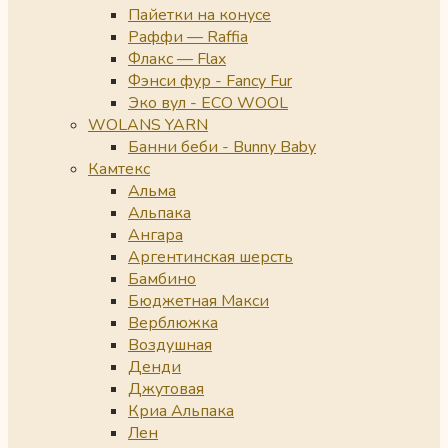
Пайетки на конусе
Раффи — Raffia
Флакс — Flax
Фэнси фур - Fancy Fur
Эко вул - ECO WOOL
WOLANS YARN
Банни беби - Bunny Baby
Камтекс
Альма
Альпака
Ангара
Аргентинская шерсть
Бамбино
Бюджетная Макси
Верблюжка
Воздушная
Денди
Джутовая
Криа Альпака
Лен