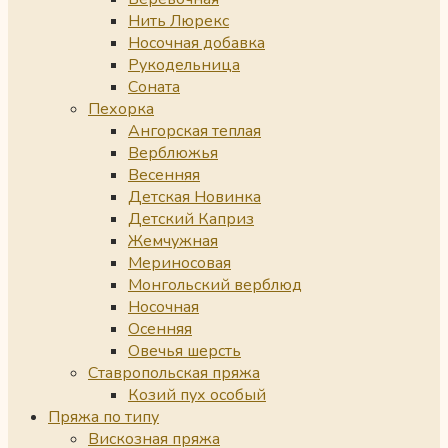
Нить Люрекс
Носочная добавка
Рукодельница
Соната
Пехорка
Ангорская теплая
Верблюжья
Весенняя
Детская Новинка
Детский Каприз
Жемчужная
Мериносовая
Монгольский верблюд
Носочная
Осенняя
Овечья шерсть
Ставропольская пряжа
Козий пух особый
Пряжа по типу
Вискозная пряжа