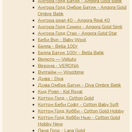
Ангора Голд Батик - Angora Gold Batik
Ангора Голд Омбре Батик - Angora Gold
Ombre Batik
Ангора реал 40 - Angora Real 40
Ангора Голд Симли - Angora Gold Simli
Ангора Голд Стар - Angora Gold Star
Беби Вул - Baby Wool
Белла - Bella 100г
Белла Батик 100г - Bella Batik
Велюто — Velluto
Верона - VERONA
Вултайм — Wooltime
Дива - Diva
Дива Омбре Батик - Diva Ombre Batik
Кид Роял - Kid Royal
Коттон Голд - Cotton Gold
Коттон Беби Софт - Cotton Baby Soft
Коттон Голд Хобби - Cotton Gold Hobby
Коттон Голд Хобби Нью - Cotton Gold
Hobby New
Лана Голд - Lana Gold