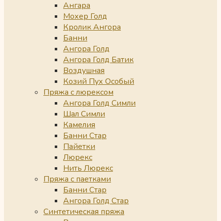
Ангара
Мохер Голд
Кролик Ангора
Банни
Ангора Голд
Ангора Голд Батик
Воздушная
Козий Пух Особый
Пряжа с люрексом
Ангора Голд Симли
Шал Симли
Камелия
Банни Стар
Пайетки
Люрекс
Нить Люрекс
Пряжа с паетками
Банни Стар
Ангора Голд Стар
Синтетическая пряжа