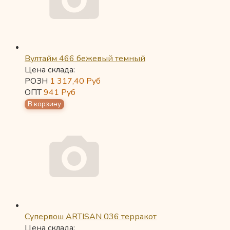
Вултайм 466 бежевый темный
Цена склада:
РОЗН
1 317,40
Руб
ОПТ
941
Руб
Супервош ARTISAN 036 терракот
Цена склада: