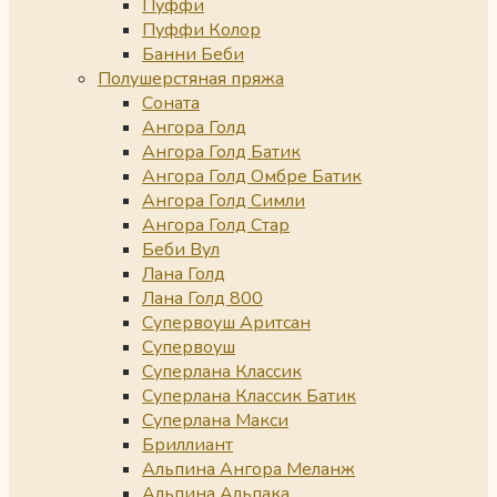
Пуффи
Пуффи Колор
Банни Беби
Полушерстяная пряжа
Соната
Ангора Голд
Ангора Голд Батик
Ангора Голд Омбре Батик
Ангора Голд Симли
Ангора Голд Стар
Беби Вул
Лана Голд
Лана Голд 800
Супервоуш Аритсан
Супервоуш
Суперлана Классик
Суперлана Классик Батик
Суперлана Макси
Бриллиант
Альпина Ангора Меланж
Альпина Альпака