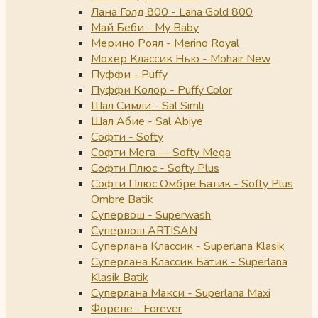
Лана Голд 800 - Lana Gold 800
Май Беби - My Baby
Мерино Роял - Merino Royal
Мохер Классик Нью - Mohair New
Пуффи - Puffy
Пуффи Колор - Puffy Color
Шал Симли - Sal Simli
Шал Абие - Sal Abiye
Софти - Softy
Софти Мега — Softy Mega
Софти Плюс - Softy Plus
Софти Плюс Омбре Батик - Softy Plus
Ombre Batik
Супервош - Superwash
Супервош ARTISAN
Суперлана Классик - Superlana Klasik
Суперлана Классик Батик - Superlana
Klasik Batik
Суперлана Макси - Superlana Maxi
Фореве - Forever