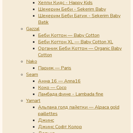
Хеппи Кидс - Happy Kids
Шекерим Беби - Sekerim Baby
Шекерим Беби Батик - Sekerim Baby
Batik
Gazzal
Беби Коттон — Baby Cotton
Беби Коттон XL — Baby Cotton XL
Органик Беби Коттон — Organic Baby
Cotton
Nako
Париж — Paris
Seam
Анна 16 — Anna16
Коко — Coco
Ламбада фине - Lambada fine
Yarnart
Альпака голд пайетки — Alpaca gold
paillettes
Джинс
Джинс Софт Колор