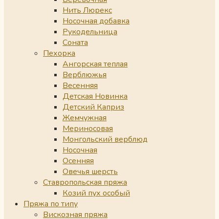
Нить Люрекс
Носочная добавка
Рукодельница
Соната
Пехорка
Ангорская теплая
Верблюжья
Весенняя
Детская Новинка
Детский Каприз
Жемчужная
Мериносовая
Монгольский верблюд
Носочная
Осенняя
Овечья шерсть
Ставропольская пряжа
Козий пух особый
Пряжа по типу
Вискозная пряжа