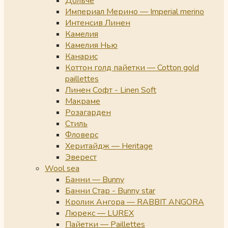
Дольче
Империал Мерино — Imperial merino
Интенсив Линен
Камелия
Камелия Нью
Канарис
Коттон голд пайетки — Cotton gold
paillettes
Линен Софт - Linen Soft
Макраме
Розагарден
Стиль
Фловерс
Херитайдж — Heritage
Эверест
Wool sea
Банни — Bunny
Банни Стар - Bunny star
Кролик Ангора — RABBIT ANGORA
Люрекс — LUREX
Пайетки — Paillettes