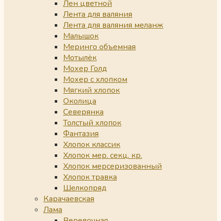
Лен цветной
Лента для валяния
Лента для валяния меланж
Малышок
Меринго объемная
Мотылёк
Мохер Голд
Мохер с хлопком
Мягкий хлопок
Околица
Северянка
Толстый хлопок
Фантазия
Хлопок классик
Хлопок мер. секц. кр.
Хлопок мерсеризованный
Хлопок травка
Шелкопряд
Карачаевская
Лама
Веревочная