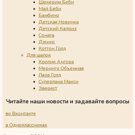
Шекерим Беби
Май Беби
Бамбино
Детская Новинка
Детский Каприз
Соната
Джинс
Коттон Голд
Для шапок
Кролик Ангора
Меринго Объемная
Лана Голд
Суперлана Макси
Эверест
Читайте наши новости и задавайте вопросы
во Вконтакте
в Одноклассниках