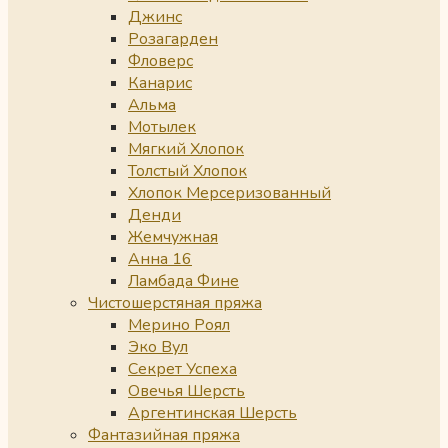
Джинс
Розагарден
Фловерс
Канарис
Альма
Мотылек
Мягкий Хлопок
Толстый Хлопок
Хлопок Мерсеризованный
Денди
Жемчужная
Анна 16
Ламбада Фине
Чистошерстяная пряжа
Мерино Роял
Эко Вул
Секрет Успеха
Овечья Шерсть
Аргентинская Шерсть
Фантазийная пряжа