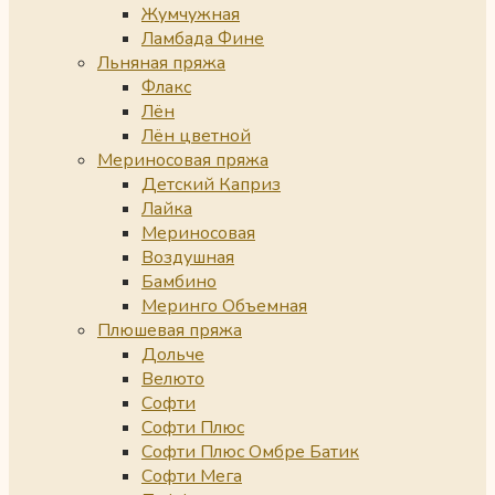
Жумчужная
Ламбада Фине
Льняная пряжа
Флакс
Лён
Лён цветной
Мериносовая пряжа
Детский Каприз
Лайка
Мериносовая
Воздушная
Бамбино
Меринго Объемная
Плюшевая пряжа
Дольче
Велюто
Софти
Софти Плюс
Софти Плюс Омбре Батик
Софти Мега