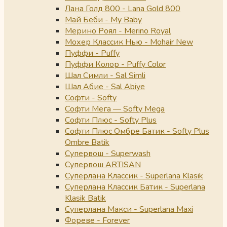
Лана Голд 800 - Lana Gold 800
Май Беби - My Baby
Мерино Роял - Merino Royal
Мохер Классик Нью - Mohair New
Пуффи - Puffy
Пуффи Колор - Puffy Color
Шал Симли - Sal Simli
Шал Абие - Sal Abiye
Софти - Softy
Софти Мега — Softy Mega
Софти Плюс - Softy Plus
Софти Плюс Омбре Батик - Softy Plus
Ombre Batik
Супервош - Superwash
Супервош ARTISAN
Суперлана Классик - Superlana Klasik
Суперлана Классик Батик - Superlana
Klasik Batik
Суперлана Макси - Superlana Maxi
Фореве - Forever