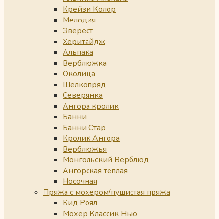
Крейзи Колор
Мелодия
Эверест
Херитайдж
Альпака
Верблюжка
Околица
Шелкопряд
Северянка
Ангора кролик
Банни
Банни Стар
Кролик Ангора
Верблюжья
Монгольский Верблюд
Ангорская теплая
Носочная
Пряжа с мохером/пушистая пряжа
Кид Роял
Мохер Классик Нью