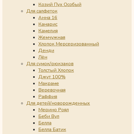
Козий Пух Особый
Для салфеток
Анна 16
Канарис
Камелия
Жемчужная
Хлопок Мерсеризованный
Денди
Лён
Для сумок/рюкзаков
Толстый Хлопок
Джут 100%
Макраме
Веревочная
Раффия
Для детей/новорожденных
Мерино Роял
Беби Вул
Белла
Белла Батик