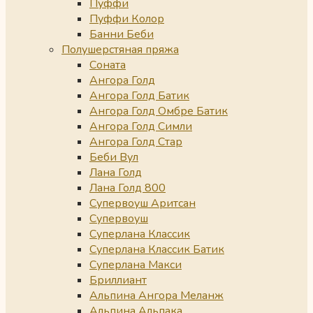
Пуффи
Пуффи Колор
Банни Беби
Полушерстяная пряжа
Соната
Ангора Голд
Ангора Голд Батик
Ангора Голд Омбре Батик
Ангора Голд Симли
Ангора Голд Стар
Беби Вул
Лана Голд
Лана Голд 800
Супервоуш Аритсан
Супервоуш
Суперлана Классик
Суперлана Классик Батик
Суперлана Макси
Бриллиант
Альпина Ангора Меланж
Альпина Альпака