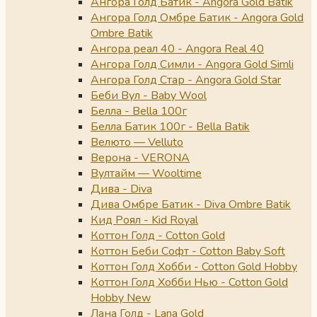
Ангора Голд Батик - Angora Gold Batik
Ангора Голд Омбре Батик - Angora Gold
Ombre Batik
Ангора реал 40 - Angora Real 40
Ангора Голд Симли - Angora Gold Simli
Ангора Голд Стар - Angora Gold Star
Беби Вул - Baby Wool
Белла - Bella 100г
Белла Батик 100г - Bella Batik
Велюто — Velluto
Верона - VERONA
Вултайм — Wooltime
Дива - Diva
Дива Омбре Батик - Diva Ombre Batik
Кид Роял - Kid Royal
Коттон Голд - Cotton Gold
Коттон Беби Софт - Cotton Baby Soft
Коттон Голд Хобби - Cotton Gold Hobby
Коттон Голд Хобби Нью - Cotton Gold
Hobby New
Лана Голд - Lana Gold