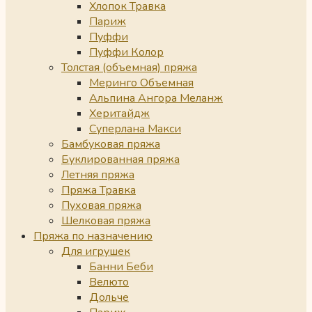
Хлопок Травка
Париж
Пуффи
Пуффи Колор
Толстая (объемная) пряжа
Меринго Объемная
Альпина Ангора Меланж
Херитайдж
Суперлана Макси
Бамбуковая пряжа
Буклированная пряжа
Летняя пряжа
Пряжа Травка
Пуховая пряжа
Шелковая пряжа
Пряжа по назначению
Для игрушек
Банни Беби
Велюто
Дольче