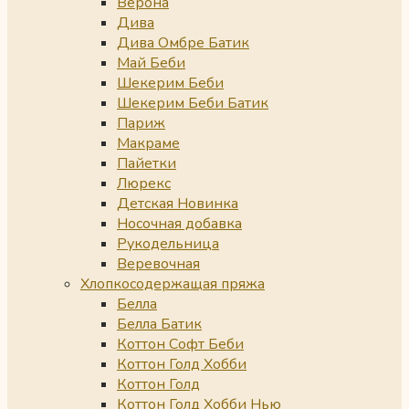
Верона
Дива
Дива Омбре Батик
Май Беби
Шекерим Беби
Шекерим Беби Батик
Париж
Макраме
Пайетки
Люрекс
Детская Новинка
Носочная добавка
Рукодельница
Веревочная
Хлопкосодержащая пряжа
Белла
Белла Батик
Коттон Софт Беби
Коттон Голд Хобби
Коттон Голд
Коттон Голд Хобби Нью