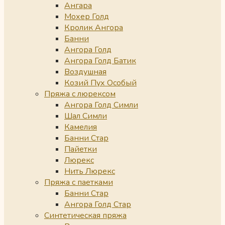
Ангара
Мохер Голд
Кролик Ангора
Банни
Ангора Голд
Ангора Голд Батик
Воздушная
Козий Пух Особый
Пряжа с люрексом
Ангора Голд Симли
Шал Симли
Камелия
Банни Стар
Пайетки
Люрекс
Нить Люрекс
Пряжа с паетками
Банни Стар
Ангора Голд Стар
Синтетическая пряжа