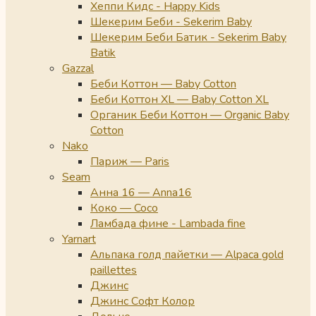
Хеппи Кидс - Happy Kids
Шекерим Беби - Sekerim Baby
Шекерим Беби Батик - Sekerim Baby
Batik
Gazzal
Беби Коттон — Baby Cotton
Беби Коттон XL — Baby Cotton XL
Органик Беби Коттон — Organic Baby
Cotton
Nako
Париж — Paris
Seam
Анна 16 — Anna16
Коко — Coco
Ламбада фине - Lambada fine
Yarnart
Альпака голд пайетки — Alpaca gold
paillettes
Джинс
Джинс Софт Колор