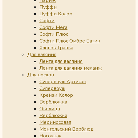
Париж
Пуффи
Пуффи Колор
Софти
Софти Мега
Софти Плюс
Софти Плюс Омбре Батик
Хлопок Травка
Для валяния
Лента для валяния
Лента для валяния меланж
Для носков
Супервоуш Артисан
Супервоуш
Крейзи Колор
Верблюжка
Околица
Верблюжья
Мериносовая
Монгольский Верблюд
Носочная