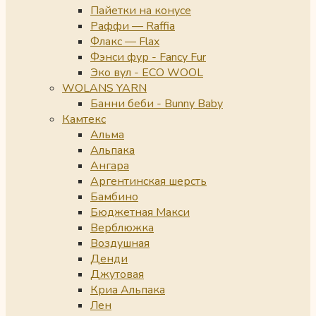
Пайетки на конусе
Раффи — Raffia
Флакс — Flax
Фэнси фур - Fancy Fur
Эко вул - ECO WOOL
WOLANS YARN
Банни беби - Bunny Baby
Камтекс
Альма
Альпака
Ангара
Аргентинская шерсть
Бамбино
Бюджетная Макси
Верблюжка
Воздушная
Денди
Джутовая
Криа Альпака
Лен