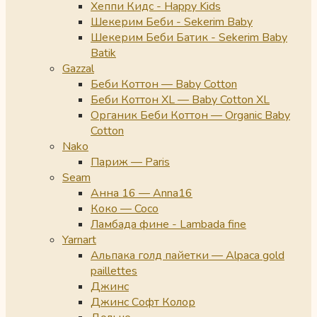
Хеппи Кидс - Happy Kids
Шекерим Беби - Sekerim Baby
Шекерим Беби Батик - Sekerim Baby
Batik
Gazzal
Беби Коттон — Baby Cotton
Беби Коттон XL — Baby Cotton XL
Органик Беби Коттон — Organic Baby
Cotton
Nako
Париж — Paris
Seam
Анна 16 — Anna16
Коко — Coco
Ламбада фине - Lambada fine
Yarnart
Альпака голд пайетки — Alpaca gold
paillettes
Джинс
Джинс Софт Колор