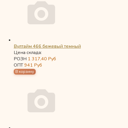
Вултайм 466 бежевый темный
Цена склада:
РОЗН
1 317,40
Руб
ОПТ
941
Руб