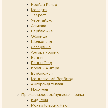
Крейзи Колор
Мелодия
Эверест
Херитайдж
Альпака
Верблюжка
Околица
Шелкопряд
Северянка
Ангора кролик
Банни
Банни Стар
Кролик Ангора
Верблюжья
Монгольский Верблюд
Ангорская теплая
Носочная
Пряжа с мохером/пушистая пряжа
Кид Роял
Мохер Классик Нью