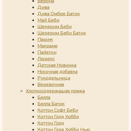
Верона
Дива
Дива Омбре Батик
Май Беби
Шекерим Беби
Шекерим Беби Батик
Париж
Макраме
Пайетки
Люрекс
Детская Новинка
Носочная добавка
Рукодельница
Веревочная
Хлопкосодержащая пряжа
Белла
Белла Батик
Коттон Софт Беби
Коттон Голд Хобби
Коттон Голд
Коттон Голд Хобби Нью