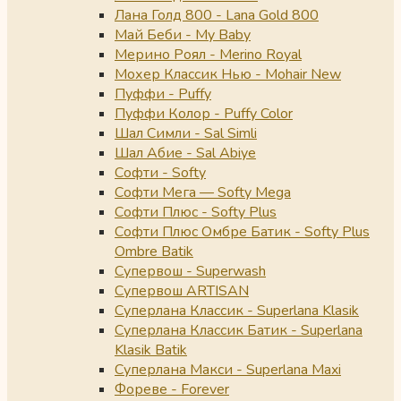
Лана Голд 800 - Lana Gold 800
Май Беби - My Baby
Мерино Роял - Merino Royal
Мохер Классик Нью - Mohair New
Пуффи - Puffy
Пуффи Колор - Puffy Color
Шал Симли - Sal Simli
Шал Абие - Sal Abiye
Софти - Softy
Софти Мега — Softy Mega
Софти Плюс - Softy Plus
Софти Плюс Омбре Батик - Softy Plus
Ombre Batik
Супервош - Superwash
Супервош ARTISAN
Суперлана Классик - Superlana Klasik
Суперлана Классик Батик - Superlana
Klasik Batik
Суперлана Макси - Superlana Maxi
Фореве - Forever