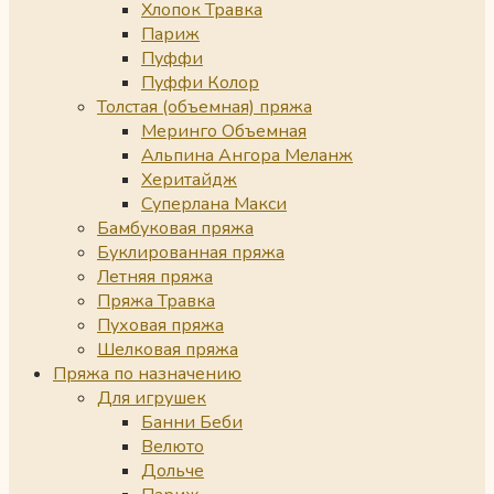
Хлопок Травка
Париж
Пуффи
Пуффи Колор
Толстая (объемная) пряжа
Меринго Объемная
Альпина Ангора Меланж
Херитайдж
Суперлана Макси
Бамбуковая пряжа
Буклированная пряжа
Летняя пряжа
Пряжа Травка
Пуховая пряжа
Шелковая пряжа
Пряжа по назначению
Для игрушек
Банни Беби
Велюто
Дольче