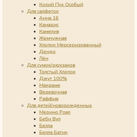
Козий Пух Особый
Для салфеток
Анна 16
Канарис
Камелия
Жемчужная
Хлопок Мерсеризованный
Денди
Лён
Для сумок/рюкзаков
Толстый Хлопок
Джут 100%
Макраме
Веревочная
Раффия
Для детей/новорожденных
Мерино Роял
Беби Вул
Белла
Белла Батик