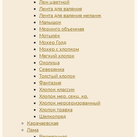
Лен цветной
Лента для валяния
Лента для валяния меланж
Малышок
Меринго объемная
Мотылёк
Мохер Голд
Мохер с хлопком
Мягкий хлопок
Околица
Северянка
Толстый хлопок
Фантазия
Хлопок классик
Хлопок мер. секц. кр.
Хлопок мерсеризованный
Хлопок травка
Шелкопряд
Карачаевская
Лама
Веревочная