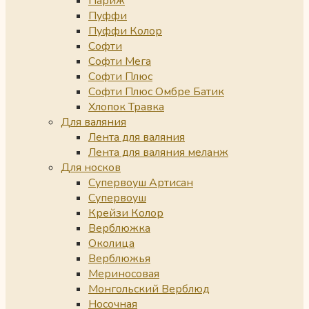
Париж
Пуффи
Пуффи Колор
Софти
Софти Мега
Софти Плюс
Софти Плюс Омбре Батик
Хлопок Травка
Для валяния
Лента для валяния
Лента для валяния меланж
Для носков
Супервоуш Артисан
Супервоуш
Крейзи Колор
Верблюжка
Околица
Верблюжья
Мериносовая
Монгольский Верблюд
Носочная