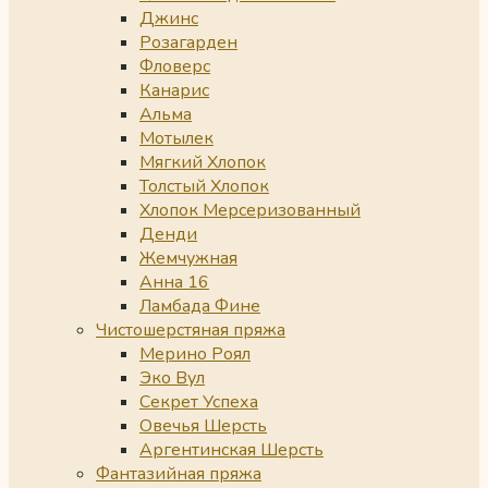
Джинс
Розагарден
Фловерс
Канарис
Альма
Мотылек
Мягкий Хлопок
Толстый Хлопок
Хлопок Мерсеризованный
Денди
Жемчужная
Анна 16
Ламбада Фине
Чистошерстяная пряжа
Мерино Роял
Эко Вул
Секрет Успеха
Овечья Шерсть
Аргентинская Шерсть
Фантазийная пряжа