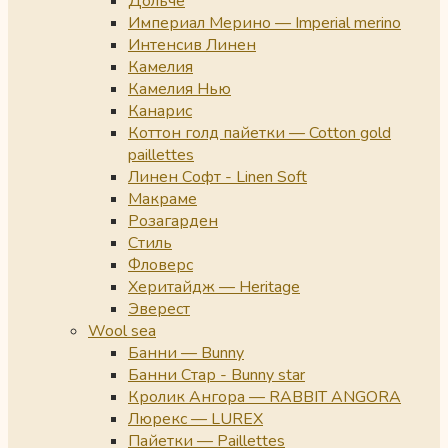
Дольче
Империал Мерино — Imperial merino
Интенсив Линен
Камелия
Камелия Нью
Канарис
Коттон голд пайетки — Cotton gold
paillettes
Линен Софт - Linen Soft
Макраме
Розагарден
Стиль
Фловерс
Херитайдж — Heritage
Эверест
Wool sea
Банни — Bunny
Банни Стар - Bunny star
Кролик Ангора — RABBIT ANGORA
Люрекс — LUREX
Пайетки — Paillettes