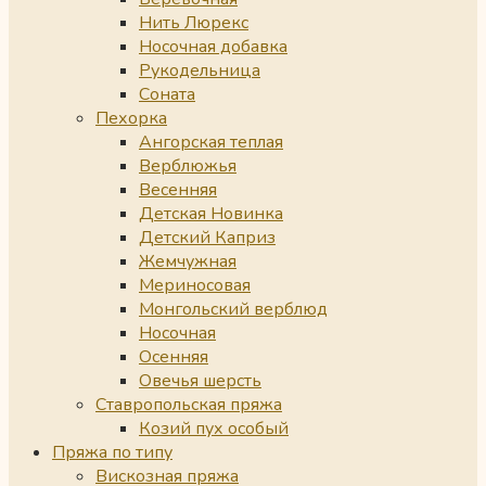
Нить Люрекс
Носочная добавка
Рукодельница
Соната
Пехорка
Ангорская теплая
Верблюжья
Весенняя
Детская Новинка
Детский Каприз
Жемчужная
Мериносовая
Монгольский верблюд
Носочная
Осенняя
Овечья шерсть
Ставропольская пряжа
Козий пух особый
Пряжа по типу
Вискозная пряжа