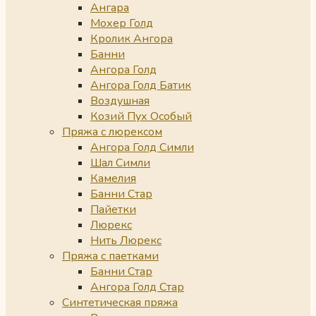
Ангара
Мохер Голд
Кролик Ангора
Банни
Ангора Голд
Ангора Голд Батик
Воздушная
Козий Пух Особый
Пряжа с люрексом
Ангора Голд Симли
Шал Симли
Камелия
Банни Стар
Пайетки
Люрекс
Нить Люрекс
Пряжа с паетками
Банни Стар
Ангора Голд Стар
Синтетическая пряжа