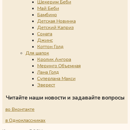
Шекерим Беби
Май Беби
Бамбино
Детская Новинка
Детский Каприз
Соната
Джинс
Коттон Голд
Для шапок
Кролик Ангора
Меринго Объемная
Лана Голд
Суперлана Макси
Эверест
Читайте наши новости и задавайте вопросы
во Вконтакте
в Одноклассниках