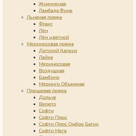
Жумчужная
Ламбада Фине
Льняная пряжа
Флакс
Лён
Лён цветной
Мериносовая пряжа
Детский Каприз
Лайка
Мериносовая
Воздушная
Бамбино
Меринго Объемная
Плюшевая пряжа
Дольче
Велюто
Софти
Софти Плюс
Софти Плюс Омбре Батик
Софти Мега