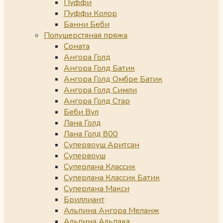
Пуффи
Пуффи Колор
Банни Беби
Полушерстяная пряжа
Соната
Ангора Голд
Ангора Голд Батик
Ангора Голд Омбре Батик
Ангора Голд Симли
Ангора Голд Стар
Беби Вул
Лана Голд
Лана Голд 800
Супервоуш Аритсан
Супервоуш
Суперлана Классик
Суперлана Классик Батик
Суперлана Макси
Бриллиант
Альпина Ангора Меланж
Альпина Альпака