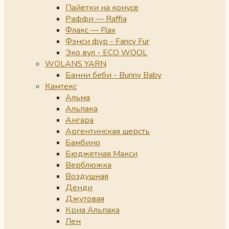
Пайетки на конусе
Раффи — Raffia
Флакс — Flax
Фэнси фур - Fancy Fur
Эко вул - ECO WOOL
WOLANS YARN
Банни беби - Bunny Baby
Камтекс
Альма
Альпака
Ангара
Аргентинская шерсть
Бамбино
Бюджетная Макси
Верблюжка
Воздушная
Денди
Джутовая
Криа Альпака
Лен