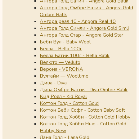
Ангора Голд Батик - Angora Gold Batik
Ангора Голд Омбре Батик - Angora Gold
Ombre Batik
Ангора реал 40 - Angora Real 40
Ангора Голд Симли - Angora Gold Simli
Ангора Голд Стар - Angora Gold Star
Беби Вул - Baby Wool
Белла - Bella 100г
Белла Батик 100г - Bella Batik
Велюто — Velluto
Верона - VERONA
Вултайм — Wooltime
Дива - Diva
Дива Омбре Батик - Diva Ombre Batik
Кид Роял - Kid Royal
Коттон Голд - Cotton Gold
Коттон Беби Софт - Cotton Baby Soft
Коттон Голд Хобби - Cotton Gold Hobby
Коттон Голд Хобби Нью - Cotton Gold
Hobby New
Лана Голд - Lana Gold