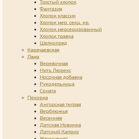
Толстый хлопок
Фантазия
Хлопок классик
Хлопок мер. секц. кр.
Хлопок мерсеризованный
Хлопок травка
Шелкопряд
Карачаевская
Лама
Веревочная
Нить Люрекс
Носочная добавка
Рукодельница
Соната
Пехорка
Ангорская теплая
Верблюжья
Весенняя
Детская Новинка
Детский Каприз
Жемчужная