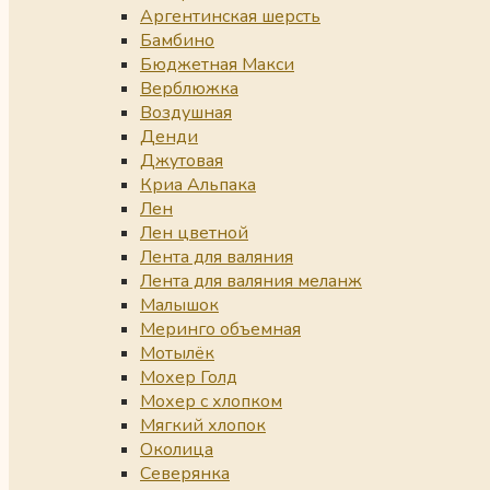
Аргентинская шерсть
Бамбино
Бюджетная Макси
Верблюжка
Воздушная
Денди
Джутовая
Криа Альпака
Лен
Лен цветной
Лента для валяния
Лента для валяния меланж
Малышок
Меринго объемная
Мотылёк
Мохер Голд
Мохер с хлопком
Мягкий хлопок
Околица
Северянка