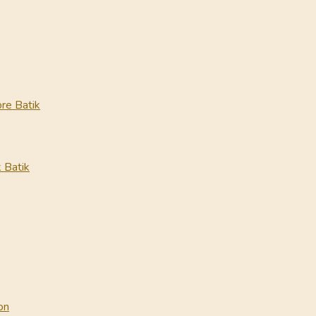
re Batik
 Batik
on