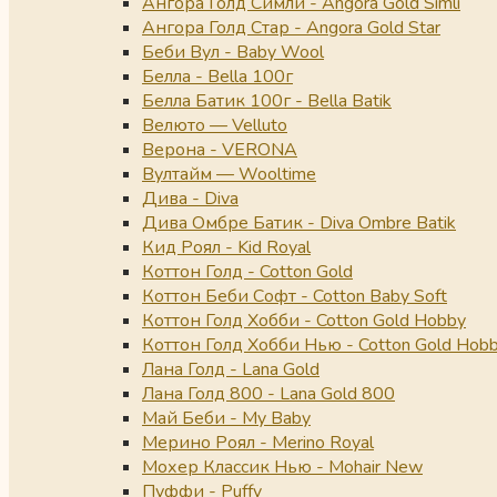
Ангора Голд Симли - Angora Gold Simli
Ангора Голд Стар - Angora Gold Star
Беби Вул - Baby Wool
Белла - Bella 100г
Белла Батик 100г - Bella Batik
Велюто — Velluto
Верона - VERONA
Вултайм — Wooltime
Дива - Diva
Дива Омбре Батик - Diva Ombre Batik
Кид Роял - Kid Royal
Коттон Голд - Cotton Gold
Коттон Беби Софт - Cotton Baby Soft
Коттон Голд Хобби - Cotton Gold Hobby
Коттон Голд Хобби Нью - Cotton Gold Hob
Лана Голд - Lana Gold
Лана Голд 800 - Lana Gold 800
Май Беби - My Baby
Мерино Роял - Merino Royal
Мохер Классик Нью - Mohair New
Пуффи - Puffy