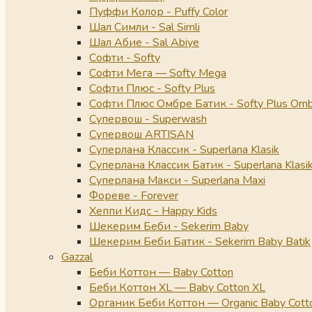
Пуффи Колор - Puffy Color
Шал Симли - Sal Simli
Шал Абие - Sal Abiye
Софти - Softy
Софти Мега — Softy Mega
Софти Плюс - Softy Plus
Софти Плюс Омбре Батик - Softy Plus Omb
Супервош - Superwash
Супервош ARTISAN
Суперлана Классик - Superlana Klasik
Суперлана Классик Батик - Superlana Klasik
Суперлана Макси - Superlana Maxi
Фореве - Forever
Хеппи Кидс - Happy Kids
Шекерим Беби - Sekerim Baby
Шекерим Беби Батик - Sekerim Baby Batik
Gazzal
Беби Коттон — Baby Cotton
Беби Коттон XL — Baby Cotton XL
Органик Беби Коттон — Organic Baby Cott