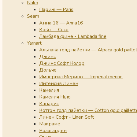
Nako
Париж — Paris
Seam
Анна 16 — Anna16
Коко — Coco
Ламбада фине - Lambada fine
Yarnart
Альпака голд пайетки — Alpaca gold paille
Джинс
Джинс Софт Колор
Дольче
Империал Мерино — Imperial merino
Интенсив Линен
Камелия
Камелия Нью
Канарис
Коттон голд пайетки — Cotton gold paillett
Линен Софт - Linen Soft
Макраме
Розагарден