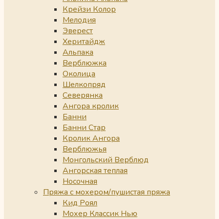
Крейзи Колор
Мелодия
Эверест
Херитайдж
Альпака
Верблюжка
Околица
Шелкопряд
Северянка
Ангора кролик
Банни
Банни Стар
Кролик Ангора
Верблюжья
Монгольский Верблюд
Ангорская теплая
Носочная
Пряжа с мохером/пушистая пряжа
Кид Роял
Мохер Классик Нью