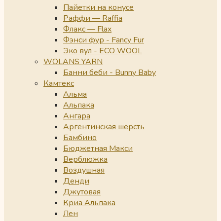
Пайетки на конусе
Раффи — Raffia
Флакс — Flax
Фэнси фур - Fancy Fur
Эко вул - ECO WOOL
WOLANS YARN
Банни беби - Bunny Baby
Камтекс
Альма
Альпака
Ангара
Аргентинская шерсть
Бамбино
Бюджетная Макси
Верблюжка
Воздушная
Денди
Джутовая
Криа Альпака
Лен