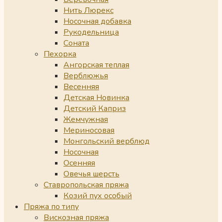
Нить Люрекс
Носочная добавка
Рукодельница
Соната
Пехорка
Ангорская теплая
Верблюжья
Весенняя
Детская Новинка
Детский Каприз
Жемчужная
Мериносовая
Монгольский верблюд
Носочная
Осенняя
Овечья шерсть
Ставропольская пряжа
Козий пух особый
Пряжа по типу
Вискозная пряжа