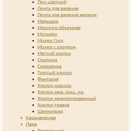
Лен цветной
Лента для валяния
Лента для валяния меланж
Малышок
Меринго объемная
Мотылёк
Мохер Голд
Мохер с хлопком
Мягкий хлопок
Околица
Северянка
Толстый хлопок
Фантазия
Хлопок классик
Хлопок мер. секц. кр.
Хлопок мерсеризованный
Хлопок травка
Шелкопряд
Карачаевская
Лама
Веревочная