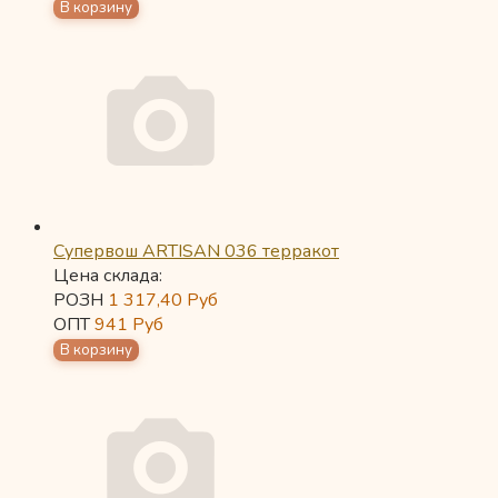
Супервош ARTISAN 036 терракот
Цена склада:
РОЗН
1 317,40
Руб
ОПТ
941
Руб