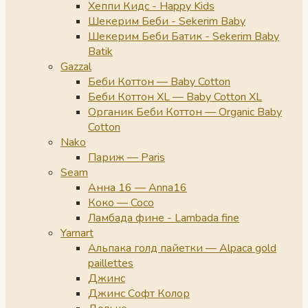
Хеппи Кидс - Happy Kids
Шекерим Беби - Sekerim Baby
Шекерим Беби Батик - Sekerim Baby
Batik
Gazzal
Беби Коттон — Baby Cotton
Беби Коттон XL — Baby Cotton XL
Органик Беби Коттон — Organic Baby
Cotton
Nako
Париж — Paris
Seam
Анна 16 — Anna16
Коко — Coco
Ламбада фине - Lambada fine
Yarnart
Альпака голд пайетки — Alpaca gold
paillettes
Джинс
Джинс Софт Колор