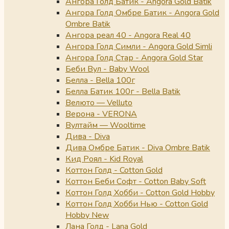
Ангора Голд Батик - Angora Gold Batik
Ангора Голд Омбре Батик - Angora Gold
Ombre Batik
Ангора реал 40 - Angora Real 40
Ангора Голд Симли - Angora Gold Simli
Ангора Голд Стар - Angora Gold Star
Беби Вул - Baby Wool
Белла - Bella 100г
Белла Батик 100г - Bella Batik
Велюто — Velluto
Верона - VERONA
Вултайм — Wooltime
Дива - Diva
Дива Омбре Батик - Diva Ombre Batik
Кид Роял - Kid Royal
Коттон Голд - Cotton Gold
Коттон Беби Софт - Cotton Baby Soft
Коттон Голд Хобби - Cotton Gold Hobby
Коттон Голд Хобби Нью - Cotton Gold
Hobby New
Лана Голд - Lana Gold