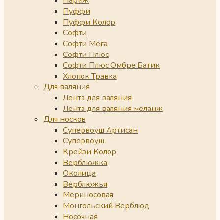
Париж
Пуффи
Пуффи Колор
Софти
Софти Мега
Софти Плюс
Софти Плюс Омбре Батик
Хлопок Травка
Для валяния
Лента для валяния
Лента для валяния меланж
Для носков
Супервоуш Артисан
Супервоуш
Крейзи Колор
Верблюжка
Околица
Верблюжья
Мериносовая
Монгольский Верблюд
Носочная