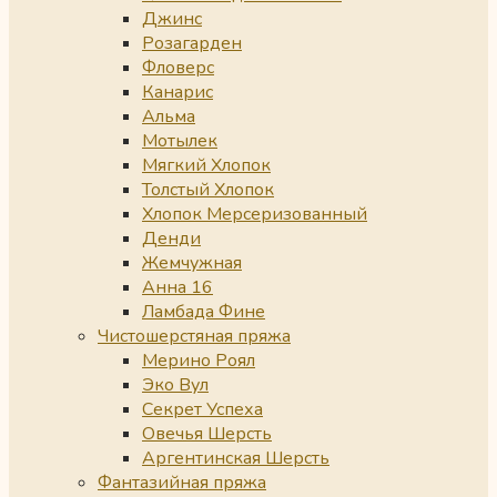
Джинс
Розагарден
Фловерс
Канарис
Альма
Мотылек
Мягкий Хлопок
Толстый Хлопок
Хлопок Мерсеризованный
Денди
Жемчужная
Анна 16
Ламбада Фине
Чистошерстяная пряжа
Мерино Роял
Эко Вул
Секрет Успеха
Овечья Шерсть
Аргентинская Шерсть
Фантазийная пряжа