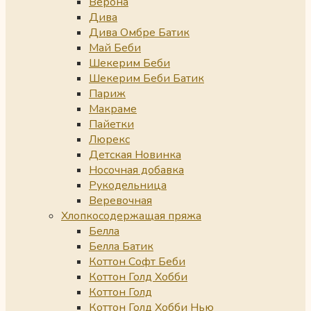
Верона
Дива
Дива Омбре Батик
Май Беби
Шекерим Беби
Шекерим Беби Батик
Париж
Макраме
Пайетки
Люрекс
Детская Новинка
Носочная добавка
Рукодельница
Веревочная
Хлопкосодержащая пряжа
Белла
Белла Батик
Коттон Софт Беби
Коттон Голд Хобби
Коттон Голд
Коттон Голд Хобби Нью