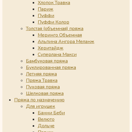
Хлопок Травка
Париж
Пуффи
Пуффи Колор
Толстая (объемная) пряжа
Меринго Объемная
Альпина Ангора Меланж
Херитайдж
Суперлана Макси
Бамбуковая пряжа
Буклированная пряжа
Летняя пряжа
Пряжа Травка
Пуховая пряжа
Шелковая пряжа
Пряжа по назначению
Для игрушек
Банни Беби
Велюто
Дольче