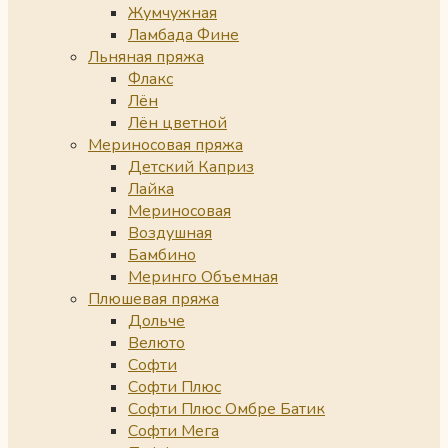
Жумчужная
Ламбада Фине
Льняная пряжа
Флакс
Лён
Лён цветной
Мериносовая пряжа
Детский Каприз
Лайка
Мериносовая
Воздушная
Бамбино
Меринго Объемная
Плюшевая пряжа
Дольче
Велюто
Софти
Софти Плюс
Софти Плюс Омбре Батик
Софти Мега