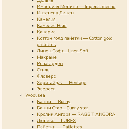
Дольче
Империал Мерино — Imperial merino
Интенсив Линен
Камелия
Камелия Нью
Канарис
Коттон голд пайетки — Cotton gold
paillettes
Линен Софт - Linen Soft
Макраме
Розагарден
Стиль
Фловерс
Херитайдж — Heritage
Эверест
Wool sea
Банни — Bunny
Банни Стар - Bunny star
Кролик Ангора — RABBIT ANGORA
Люрекс — LUREX
Пайетки — Paillettes