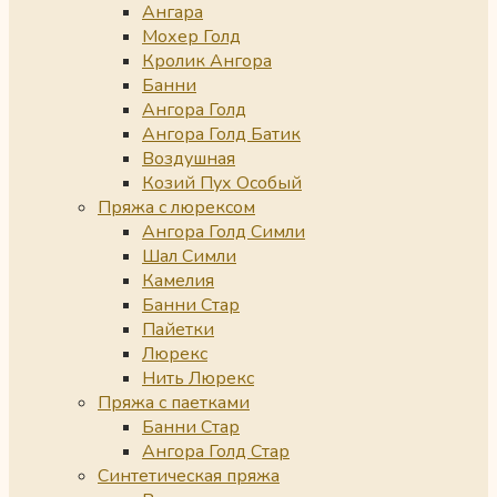
Ангара
Мохер Голд
Кролик Ангора
Банни
Ангора Голд
Ангора Голд Батик
Воздушная
Козий Пух Особый
Пряжа с люрексом
Ангора Голд Симли
Шал Симли
Камелия
Банни Стар
Пайетки
Люрекс
Нить Люрекс
Пряжа с паетками
Банни Стар
Ангора Голд Стар
Синтетическая пряжа