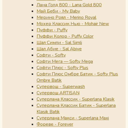
Лана Голд 800 - Lana Gold 800
Май Беби - My Baby
Мерино Роял - Merino Royal
Мохер Классик Нью - Mohair New
Пуффи - Puffy
Пуффи Колор - Puffy Color
Шал Симли - Sal Simli
Шал Абие - Sal Abiye
Софти - Softy
Софти Мега — Softy Mega
Софти Плюс - Softy Plus
Софти Плюс Омбре Батик - Softy Plus
Ombre Batik
Супервош - Superwash
Супервош ARTISAN
Суперлана Классик - Superlana Klasik
Суперлана Классик Батик - Superlana
Klasik Batik
Суперлана Макси - Superlana Maxi
Фореве - Forever