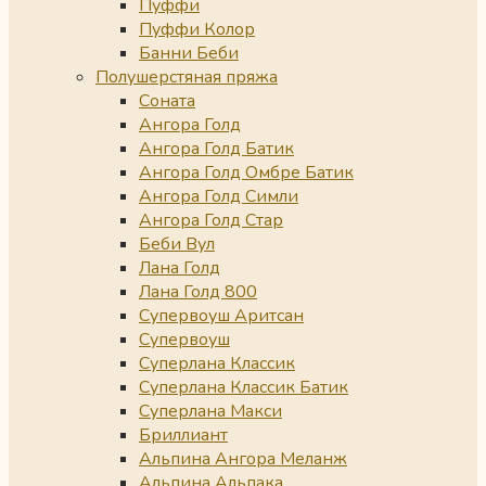
Пуффи
Пуффи Колор
Банни Беби
Полушерстяная пряжа
Соната
Ангора Голд
Ангора Голд Батик
Ангора Голд Омбре Батик
Ангора Голд Симли
Ангора Голд Стар
Беби Вул
Лана Голд
Лана Голд 800
Супервоуш Аритсан
Супервоуш
Суперлана Классик
Суперлана Классик Батик
Суперлана Макси
Бриллиант
Альпина Ангора Меланж
Альпина Альпака