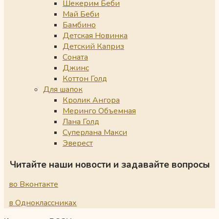
Шекерим Беби
Май Беби
Бамбино
Детская Новинка
Детский Каприз
Соната
Джинс
Коттон Голд
Для шапок
Кролик Ангора
Меринго Объемная
Лана Голд
Суперлана Макси
Эверест
Читайте наши новости и задавайте вопросы
во Вконтакте
в Одноклассниках