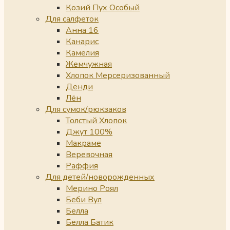
Козий Пух Особый
Для салфеток
Анна 16
Канарис
Камелия
Жемчужная
Хлопок Мерсеризованный
Денди
Лён
Для сумок/рюкзаков
Толстый Хлопок
Джут 100%
Макраме
Веревочная
Раффия
Для детей/новорожденных
Мерино Роял
Беби Вул
Белла
Белла Батик