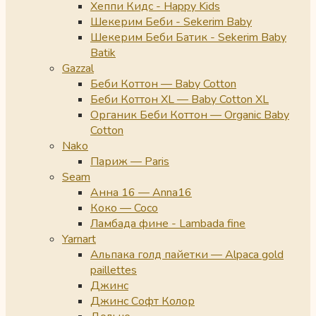
Хеппи Кидс - Happy Kids
Шекерим Беби - Sekerim Baby
Шекерим Беби Батик - Sekerim Baby
Batik
Gazzal
Беби Коттон — Baby Cotton
Беби Коттон XL — Baby Cotton XL
Органик Беби Коттон — Organic Baby
Cotton
Nako
Париж — Paris
Seam
Анна 16 — Anna16
Коко — Coco
Ламбада фине - Lambada fine
Yarnart
Альпака голд пайетки — Alpaca gold
paillettes
Джинс
Джинс Софт Колор