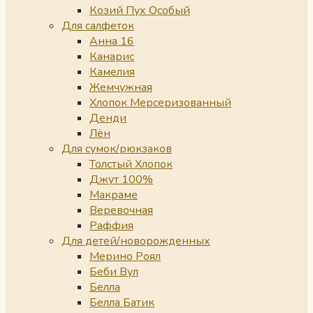
Козий Пух Особый
Для салфеток
Анна 16
Канарис
Камелия
Жемчужная
Хлопок Мерсеризованный
Денди
Лён
Для сумок/рюкзаков
Толстый Хлопок
Джут 100%
Макраме
Веревочная
Раффия
Для детей/новорожденных
Мерино Роял
Беби Вул
Белла
Белла Батик