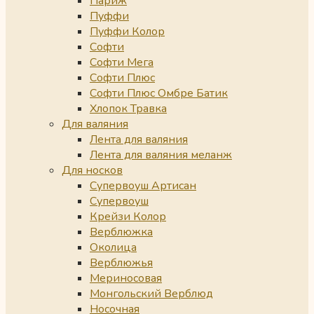
Париж
Пуффи
Пуффи Колор
Софти
Софти Мега
Софти Плюс
Софти Плюс Омбре Батик
Хлопок Травка
Для валяния
Лента для валяния
Лента для валяния меланж
Для носков
Супервоуш Артисан
Супервоуш
Крейзи Колор
Верблюжка
Околица
Верблюжья
Мериносовая
Монгольский Верблюд
Носочная