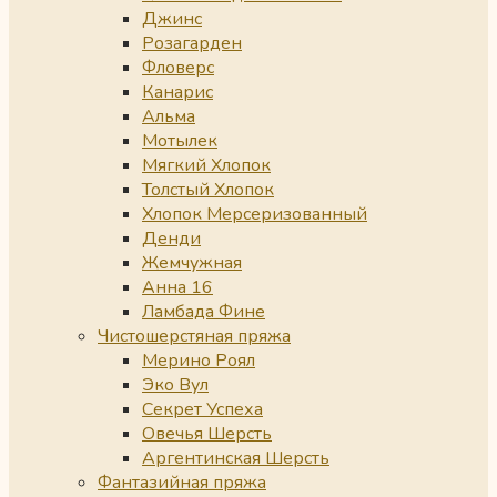
Джинс
Розагарден
Фловерс
Канарис
Альма
Мотылек
Мягкий Хлопок
Толстый Хлопок
Хлопок Мерсеризованный
Денди
Жемчужная
Анна 16
Ламбада Фине
Чистошерстяная пряжа
Мерино Роял
Эко Вул
Секрет Успеха
Овечья Шерсть
Аргентинская Шерсть
Фантазийная пряжа