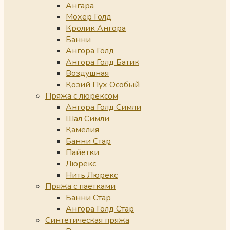
Ангара
Мохер Голд
Кролик Ангора
Банни
Ангора Голд
Ангора Голд Батик
Воздушная
Козий Пух Особый
Пряжа с люрексом
Ангора Голд Симли
Шал Симли
Камелия
Банни Стар
Пайетки
Люрекс
Нить Люрекс
Пряжа с паетками
Банни Стар
Ангора Голд Стар
Синтетическая пряжа