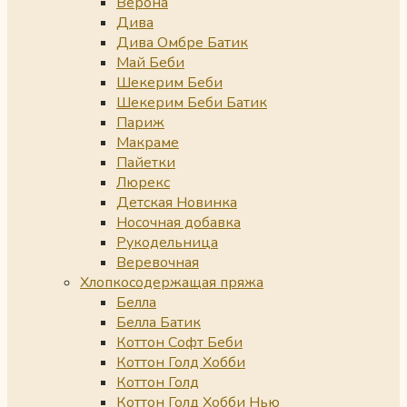
Верона
Дива
Дива Омбре Батик
Май Беби
Шекерим Беби
Шекерим Беби Батик
Париж
Макраме
Пайетки
Люрекс
Детская Новинка
Носочная добавка
Рукодельница
Веревочная
Хлопкосодержащая пряжа
Белла
Белла Батик
Коттон Софт Беби
Коттон Голд Хобби
Коттон Голд
Коттон Голд Хобби Нью