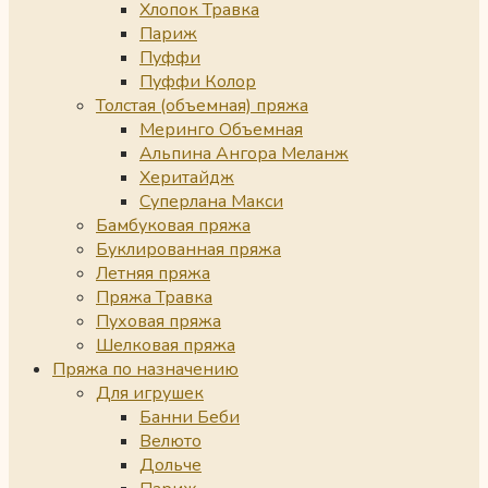
Хлопок Травка
Париж
Пуффи
Пуффи Колор
Толстая (объемная) пряжа
Меринго Объемная
Альпина Ангора Меланж
Херитайдж
Суперлана Макси
Бамбуковая пряжа
Буклированная пряжа
Летняя пряжа
Пряжа Травка
Пуховая пряжа
Шелковая пряжа
Пряжа по назначению
Для игрушек
Банни Беби
Велюто
Дольче