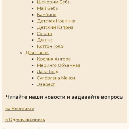
Шекерим Беби
Май Беби
Бамбино
Детская Новинка
Детский Каприз
Соната
Джинс
Коттон Голд
Для шапок
Кролик Ангора
Меринго Объемная
Лана Голд
Суперлана Макси
Эверест
Читайте наши новости и задавайте вопросы
во Вконтакте
в Одноклассниках