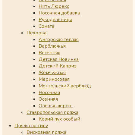
Нить Люрекс
Носочная добавка
Рукодельница
Соната
Пехорка
Ангорская теплая
Верблюжья
Весенняя
Детская Новинка
Детский Каприз
Жемчужная
Мериносовая
Монгольский верблюд
Носочная
Осенняя
Овечья шерсть
Ставропольская пряжа
Козий пух особый
Пряжа по типу
Вискозная пряжа