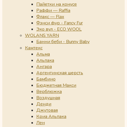
Пайетки на конусе
Раффи — Raffia
Флакс — Flax
Фэнси фур - Fancy Fur
Эко вул - ECO WOOL
WOLANS YARN
Банни беби - Bunny Baby
Камтекс
Альма
Альпака
Ангара
Аргентинская шерсть
Бамбино
Бюджетная Макси
Верблюжка
Воздушная
Денди
Джутовая
Криа Альпака
Лен