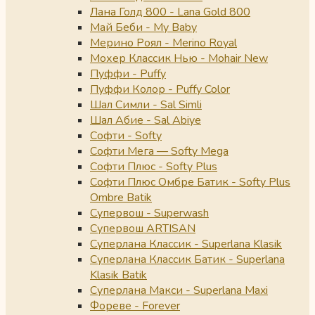
Лана Голд 800 - Lana Gold 800
Май Беби - My Baby
Мерино Роял - Merino Royal
Мохер Классик Нью - Mohair New
Пуффи - Puffy
Пуффи Колор - Puffy Color
Шал Симли - Sal Simli
Шал Абие - Sal Abiye
Софти - Softy
Софти Мега — Softy Mega
Софти Плюс - Softy Plus
Софти Плюс Омбре Батик - Softy Plus
Ombre Batik
Супервош - Superwash
Супервош ARTISAN
Суперлана Классик - Superlana Klasik
Суперлана Классик Батик - Superlana
Klasik Batik
Суперлана Макси - Superlana Maxi
Фореве - Forever