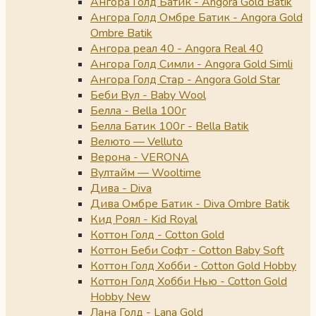
Ангора Голд Батик - Angora Gold Batik
Ангора Голд Омбре Батик - Angora Gold
Ombre Batik
Ангора реал 40 - Angora Real 40
Ангора Голд Симли - Angora Gold Simli
Ангора Голд Стар - Angora Gold Star
Беби Вул - Baby Wool
Белла - Bella 100г
Белла Батик 100г - Bella Batik
Велюто — Velluto
Верона - VERONA
Вултайм — Wooltime
Дива - Diva
Дива Омбре Батик - Diva Ombre Batik
Кид Роял - Kid Royal
Коттон Голд - Cotton Gold
Коттон Беби Софт - Cotton Baby Soft
Коттон Голд Хобби - Cotton Gold Hobby
Коттон Голд Хобби Нью - Cotton Gold
Hobby New
Лана Голд - Lana Gold