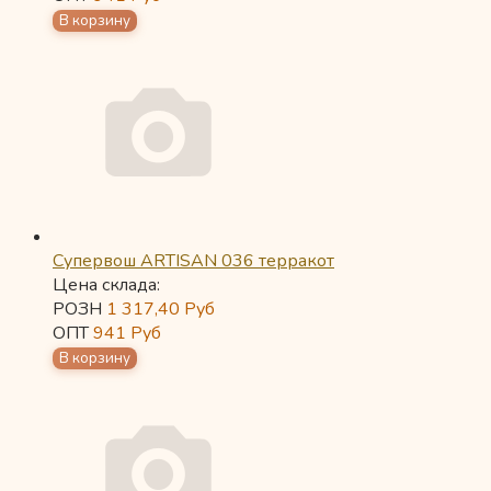
Супервош ARTISAN 036 терракот
Цена склада:
РОЗН
1 317,40
Руб
ОПТ
941
Руб