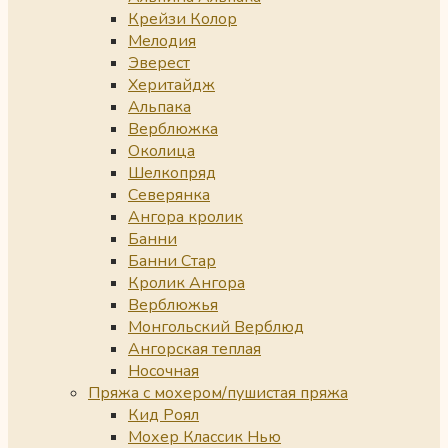
Крейзи Колор
Мелодия
Эверест
Херитайдж
Альпака
Верблюжка
Околица
Шелкопряд
Северянка
Ангора кролик
Банни
Банни Стар
Кролик Ангора
Верблюжья
Монгольский Верблюд
Ангорская теплая
Носочная
Пряжа с мохером/пушистая пряжа
Кид Роял
Мохер Классик Нью