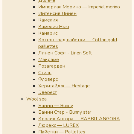
Дольче
Империал Мерино — Imperial merino
Интенсив Линен
Камелия
Камелия Нью
Канарис
Коттон голд пайетки — Cotton gold
paillettes
Линен Софт - Linen Soft
Макраме
Розагарден
Стиль
Фловерс
Херитайдж — Heritage
Эверест
Wool sea
Банни — Bunny
Банни Стар - Bunny star
Кролик Ангора — RABBIT ANGORA
Люрекс — LUREX
Пайетки — Paillettes