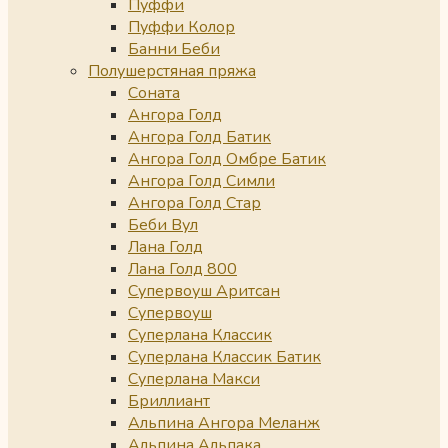
Пуффи
Пуффи Колор
Банни Беби
Полушерстяная пряжа
Соната
Ангора Голд
Ангора Голд Батик
Ангора Голд Омбре Батик
Ангора Голд Симли
Ангора Голд Стар
Беби Вул
Лана Голд
Лана Голд 800
Супервоуш Аритсан
Супервоуш
Суперлана Классик
Суперлана Классик Батик
Суперлана Макси
Бриллиант
Альпина Ангора Меланж
Альпина Альпака