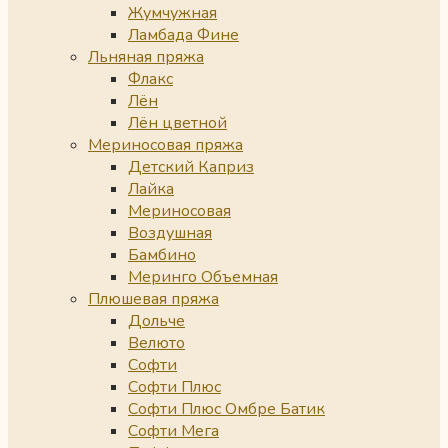
Жумчужная
Ламбада Фине
Льняная пряжа
Флакс
Лён
Лён цветной
Мериносовая пряжа
Детский Каприз
Лайка
Мериносовая
Воздушная
Бамбино
Меринго Объемная
Плюшевая пряжа
Дольче
Велюто
Софти
Софти Плюс
Софти Плюс Омбре Батик
Софти Мега