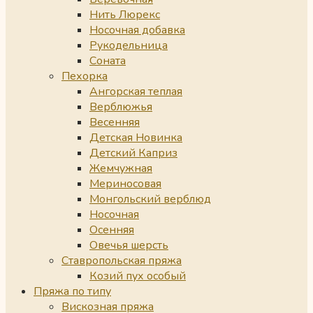
Нить Люрекс
Носочная добавка
Рукодельница
Соната
Пехорка
Ангорская теплая
Верблюжья
Весенняя
Детская Новинка
Детский Каприз
Жемчужная
Мериносовая
Монгольский верблюд
Носочная
Осенняя
Овечья шерсть
Ставропольская пряжа
Козий пух особый
Пряжа по типу
Вискозная пряжа