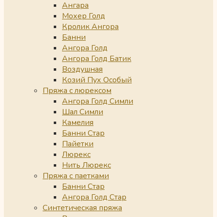
Ангара
Мохер Голд
Кролик Ангора
Банни
Ангора Голд
Ангора Голд Батик
Воздушная
Козий Пух Особый
Пряжа с люрексом
Ангора Голд Симли
Шал Симли
Камелия
Банни Стар
Пайетки
Люрекс
Нить Люрекс
Пряжа с паетками
Банни Стар
Ангора Голд Стар
Синтетическая пряжа