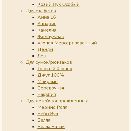
Козий Пух Особый
Для салфеток
Анна 16
Канарис
Камелия
Жемчужная
Хлопок Мерсеризованный
Денди
Лён
Для сумок/рюкзаков
Толстый Хлопок
Джут 100%
Макраме
Веревочная
Раффия
Для детей/новорожденных
Мерино Роял
Беби Вул
Белла
Белла Батик