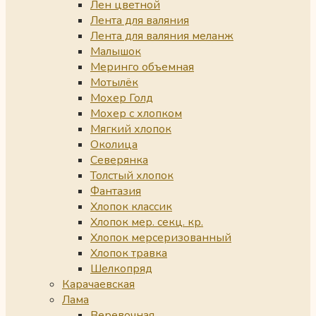
Лен цветной
Лента для валяния
Лента для валяния меланж
Малышок
Меринго объемная
Мотылёк
Мохер Голд
Мохер с хлопком
Мягкий хлопок
Околица
Северянка
Толстый хлопок
Фантазия
Хлопок классик
Хлопок мер. секц. кр.
Хлопок мерсеризованный
Хлопок травка
Шелкопряд
Карачаевская
Лама
Веревочная