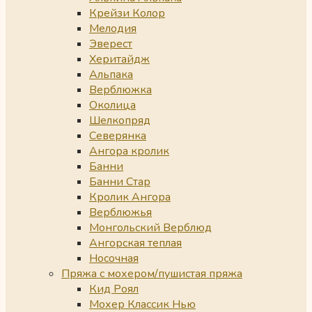
Крейзи Колор
Мелодия
Эверест
Херитайдж
Альпака
Верблюжка
Околица
Шелкопряд
Северянка
Ангора кролик
Банни
Банни Стар
Кролик Ангора
Верблюжья
Монгольский Верблюд
Ангорская теплая
Носочная
Пряжа с мохером/пушистая пряжа
Кид Роял
Мохер Классик Нью