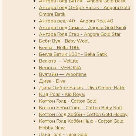
Ангора Голд Батик - Angora Gold Batik
Ангора Голд Омбре Батик - Angora Gold
Ombre Batik
Ангора реал 40 - Angora Real 40
Ангора Голд Симли - Angora Gold Simli
Ангора Голд Стар - Angora Gold Star
Беби Вул - Baby Wool
Белла - Bella 100г
Белла Батик 100г - Bella Batik
Велюто — Velluto
Верона - VERONA
Вултайм — Wooltime
Дива - Diva
Дива Омбре Батик - Diva Ombre Batik
Кид Роял - Kid Royal
Коттон Голд - Cotton Gold
Коттон Беби Софт - Cotton Baby Soft
Коттон Голд Хобби - Cotton Gold Hobby
Коттон Голд Хобби Нью - Cotton Gold
Hobby New
Лана Голд - Lana Gold