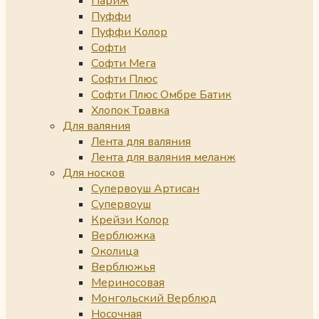
Париж
Пуффи
Пуффи Колор
Софти
Софти Мега
Софти Плюс
Софти Плюс Омбре Батик
Хлопок Травка
Для валяния
Лента для валяния
Лента для валяния меланж
Для носков
Супервоуш Артисан
Супервоуш
Крейзи Колор
Верблюжка
Околица
Верблюжья
Мериносовая
Монгольский Верблюд
Носочная