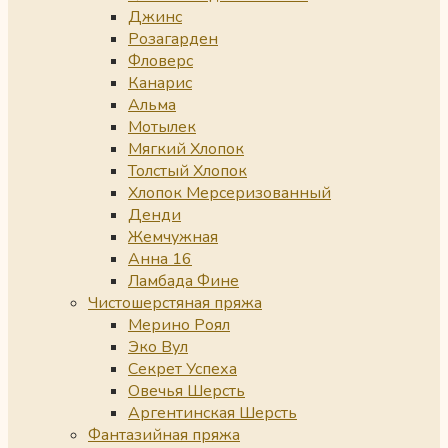
Джинс
Розагарден
Фловерс
Канарис
Альма
Мотылек
Мягкий Хлопок
Толстый Хлопок
Хлопок Мерсеризованный
Денди
Жемчужная
Анна 16
Ламбада Фине
Чистошерстяная пряжа
Мерино Роял
Эко Вул
Секрет Успеха
Овечья Шерсть
Аргентинская Шерсть
Фантазийная пряжа