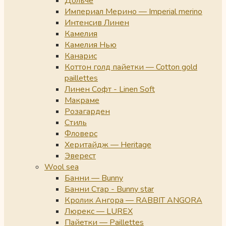
Дольче
Империал Мерино — Imperial merino
Интенсив Линен
Камелия
Камелия Нью
Канарис
Коттон голд пайетки — Cotton gold
paillettes
Линен Софт - Linen Soft
Макраме
Розагарден
Стиль
Фловерс
Херитайдж — Heritage
Эверест
Wool sea
Банни — Bunny
Банни Стар - Bunny star
Кролик Ангора — RABBIT ANGORA
Люрекс — LUREX
Пайетки — Paillettes