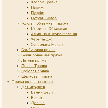
Хлопок Травка
Париж
Пуффи
Пуффи Колор
Толстая (объемная) пряжа
Меринго Объемная
Альпина Ангора Меланж
Херитайдж
Суперлана Макси
Бамбуковая пряжа
Буклированная пряжа
Летняя пряжа
Пряжа Травка
Пуховая пряжа
Шелковая пряжа
Пряжа по назначению
Для игрушек
Банни Беби
Велюто
Дольче