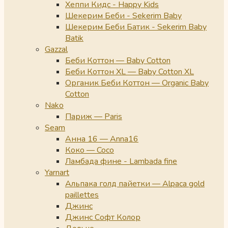
Хеппи Кидс - Happy Kids
Шекерим Беби - Sekerim Baby
Шекерим Беби Батик - Sekerim Baby
Batik
Gazzal
Беби Коттон — Baby Cotton
Беби Коттон XL — Baby Cotton XL
Органик Беби Коттон — Organic Baby
Cotton
Nako
Париж — Paris
Seam
Анна 16 — Anna16
Коко — Coco
Ламбада фине - Lambada fine
Yarnart
Альпака голд пайетки — Alpaca gold
paillettes
Джинс
Джинс Софт Колор