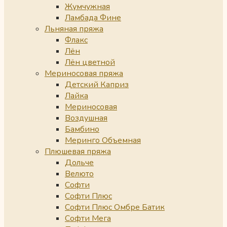
Жумчужная
Ламбада Фине
Льняная пряжа
Флакс
Лён
Лён цветной
Мериносовая пряжа
Детский Каприз
Лайка
Мериносовая
Воздушная
Бамбино
Меринго Объемная
Плюшевая пряжа
Дольче
Велюто
Софти
Софти Плюс
Софти Плюс Омбре Батик
Софти Мега