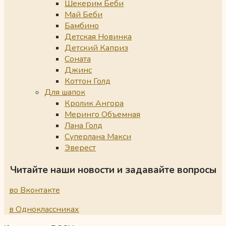
Шекерим Беби
Май Беби
Бамбино
Детская Новинка
Детский Каприз
Соната
Джинс
Коттон Голд
Для шапок
Кролик Ангора
Меринго Объемная
Лана Голд
Суперлана Макси
Эверест
Читайте наши новости и задавайте вопросы
во Вконтакте
в Одноклассниках