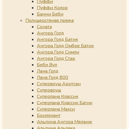
Пуффи
Пуффи Колор
Банни Беби
Полушерстяная пряжа
Соната
Ангора Голд
Ангора Голд Батик
Ангора Голд Омбре Батик
Ангора Голд Симли
Ангора Голд Стар
Беби Вул
Лана Голд
Лана Голд 800
Супервоуш Аритсан
Супервоуш
Суперлана Классик
Суперлана Классик Батик
Суперлана Макси
Бриллиант
Альпина Ангора Меланж
Альпина Альпака