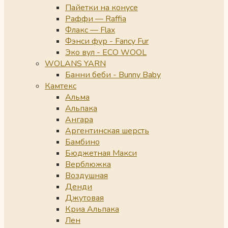
Пайетки на конусе
Раффи — Raffia
Флакс — Flax
Фэнси фур - Fancy Fur
Эко вул - ECO WOOL
WOLANS YARN
Банни беби - Bunny Baby
Камтекс
Альма
Альпака
Ангара
Аргентинская шерсть
Бамбино
Бюджетная Макси
Верблюжка
Воздушная
Денди
Джутовая
Криа Альпака
Лен