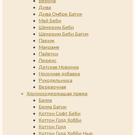
Верона
Дива
Дива Омбре Батик
Май Беби
Шекерим Беби
Шекерим Беби Батик
Париж
Макраме
Пайетки
Люрекс
Детская Новинка
Носочная добавка
Рукодельница
Веревочная
Хлопкосодержащая пряжа
Белла
Белла Батик
Коттон Софт Беби
Коттон Голд Хобби
Коттон Голд
Коттон Голд Хобби Нью