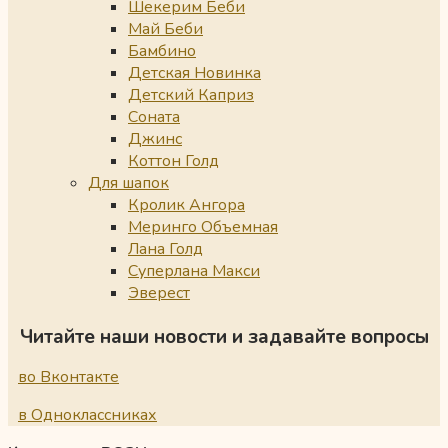
Шекерим Беби
Май Беби
Бамбино
Детская Новинка
Детский Каприз
Соната
Джинс
Коттон Голд
Для шапок
Кролик Ангора
Меринго Объемная
Лана Голд
Суперлана Макси
Эверест
Читайте наши новости и задавайте вопросы
во Вконтакте
в Одноклассниках