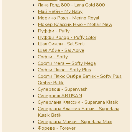
Лана Голд 800 - Lana Gold 800
Май Беби - My Baby
Мерино Роял - Merino Royal
Мохер Классик Нью - Mohair New
Пуффи - Puffy
Пуффи Колор - Puffy Color
Шал Симли - Sal Simli
Шал Абие - Sal Abiye
Софти - Softy
Софти Мега — Softy Mega
Софти Плюс - Softy Plus
Софти Плюс Омбре Батик - Softy Plus
Ombre Batik
Супервош - Superwash
Супервош ARTISAN
Суперлана Классик - Superlana Klasik
Суперлана Классик Батик - Superlana
Klasik Batik
Суперлана Макси - Superlana Maxi
Фореве - Forever