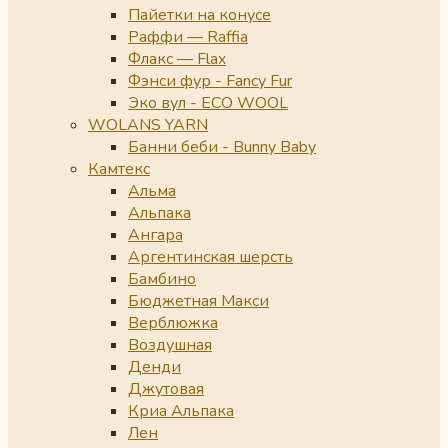
Пайетки на конусе
Раффи — Raffia
Флакс — Flax
Фэнси фур - Fancy Fur
Эко вул - ECO WOOL
WOLANS YARN
Банни беби - Bunny Baby
Камтекс
Альма
Альпака
Ангара
Аргентинская шерсть
Бамбино
Бюджетная Макси
Верблюжка
Воздушная
Денди
Джутовая
Криа Альпака
Лен