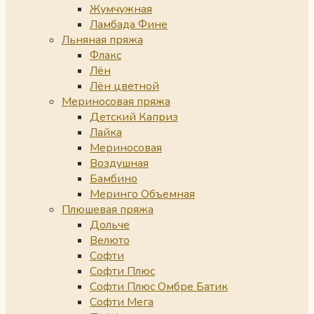
Жумчужная
Ламбада Фине
Льняная пряжа
Флакс
Лён
Лён цветной
Мериносовая пряжа
Детский Каприз
Лайка
Мериносовая
Воздушная
Бамбино
Меринго Объемная
Плюшевая пряжа
Дольче
Велюто
Софти
Софти Плюс
Софти Плюс Омбре Батик
Софти Мега