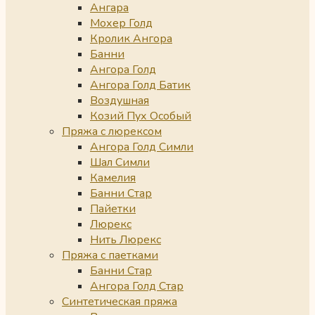
Ангара
Мохер Голд
Кролик Ангора
Банни
Ангора Голд
Ангора Голд Батик
Воздушная
Козий Пух Особый
Пряжа с люрексом
Ангора Голд Симли
Шал Симли
Камелия
Банни Стар
Пайетки
Люрекс
Нить Люрекс
Пряжа с паетками
Банни Стар
Ангора Голд Стар
Синтетическая пряжа