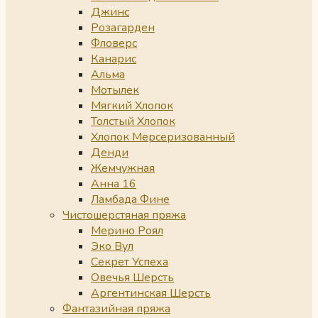
Джинс
Розагарден
Фловерс
Канарис
Альма
Мотылек
Мягкий Хлопок
Толстый Хлопок
Хлопок Мерсеризованный
Денди
Жемчужная
Анна 16
Ламбада Фине
Чистошерстяная пряжа
Мерино Роял
Эко Вул
Секрет Успеха
Овечья Шерсть
Аргентинская Шерсть
Фантазийная пряжа