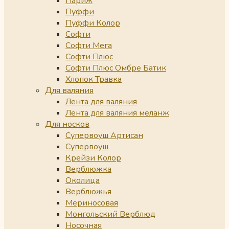
Париж
Пуффи
Пуффи Колор
Софти
Софти Мега
Софти Плюс
Софти Плюс Омбре Батик
Хлопок Травка
Для валяния
Лента для валяния
Лента для валяния меланж
Для носков
Супервоуш Артисан
Супервоуш
Крейзи Колор
Верблюжка
Околица
Верблюжья
Мериносовая
Монгольский Верблюд
Носочная