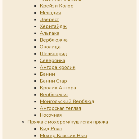
Крейзи Колор
Мелодия
Эверест
Херитайдж
Альпака
Верблюжка
Околица
Шелкопряд
Северянка
Ангора кролик
Банни
Банни Стар
Кролик Ангора
Верблюжья
Монгольский Верблюд
Ангорская теплая
Носочная
Пряжа с мохером/пушистая пряжа
Кид Роял
Мохер Классик Нью