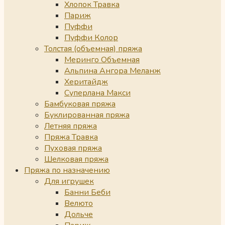
Хлопок Травка
Париж
Пуффи
Пуффи Колор
Толстая (объемная) пряжа
Меринго Объемная
Альпина Ангора Меланж
Херитайдж
Суперлана Макси
Бамбуковая пряжа
Буклированная пряжа
Летняя пряжа
Пряжа Травка
Пуховая пряжа
Шелковая пряжа
Пряжа по назначению
Для игрушек
Банни Беби
Велюто
Дольче