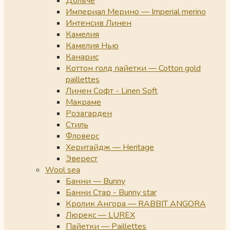
Дольче
Империал Мерино — Imperial merino
Интенсив Линен
Камелия
Камелия Нью
Канарис
Коттон голд пайетки — Cotton gold
paillettes
Линен Софт - Linen Soft
Макраме
Розагарден
Стиль
Фловерс
Херитайдж — Heritage
Эверест
Wool sea
Банни — Bunny
Банни Стар - Bunny star
Кролик Ангора — RABBIT ANGORA
Люрекс — LUREX
Пайетки — Paillettes