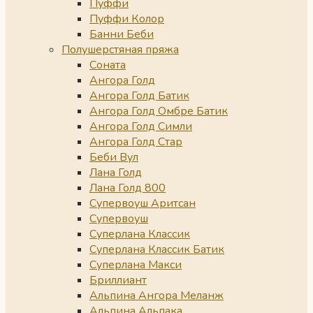
Пуффи
Пуффи Колор
Банни Беби
Полушерстяная пряжа
Соната
Ангора Голд
Ангора Голд Батик
Ангора Голд Омбре Батик
Ангора Голд Симли
Ангора Голд Стар
Беби Вул
Лана Голд
Лана Голд 800
Супервоуш Аритсан
Супервоуш
Суперлана Классик
Суперлана Классик Батик
Суперлана Макси
Бриллиант
Альпина Ангора Меланж
Альпина Альпака