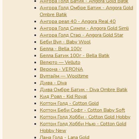
Ангора Голд Батик - Angora Gold Batik
Ангора Голд Омбре Батик - Angora Gold
Ombre Batik
Ангора реал 40 - Angora Real 40
Ангора Голд Симли - Angora Gold Simli
Ангора Голд Стар - Angora Gold Star
Беби Вул - Baby Wool
Белла - Bella 100г
Белла Батик 100г - Bella Batik
Велюто — Velluto
Верона - VERONA
Вултайм — Wooltime
Дива - Diva
Дива Омбре Батик - Diva Ombre Batik
Кид Роял - Kid Royal
Коттон Голд - Cotton Gold
Коттон Беби Софт - Cotton Baby Soft
Коттон Голд Хобби - Cotton Gold Hobby
Коттон Голд Хобби Нью - Cotton Gold
Hobby New
Лана Голд - Lana Gold