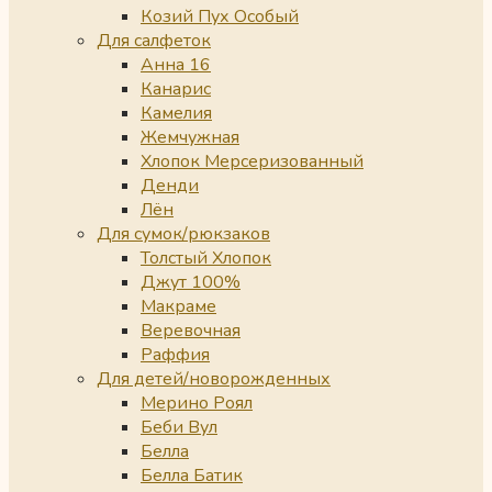
Козий Пух Особый
Для салфеток
Анна 16
Канарис
Камелия
Жемчужная
Хлопок Мерсеризованный
Денди
Лён
Для сумок/рюкзаков
Толстый Хлопок
Джут 100%
Макраме
Веревочная
Раффия
Для детей/новорожденных
Мерино Роял
Беби Вул
Белла
Белла Батик