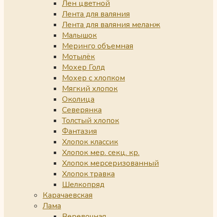
Лен цветной
Лента для валяния
Лента для валяния меланж
Малышок
Меринго объемная
Мотылёк
Мохер Голд
Мохер с хлопком
Мягкий хлопок
Околица
Северянка
Толстый хлопок
Фантазия
Хлопок классик
Хлопок мер. секц. кр.
Хлопок мерсеризованный
Хлопок травка
Шелкопряд
Карачаевская
Лама
Веревочная