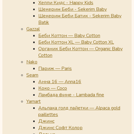
Хеппи Кидс - Happy Kids
Шекерим Беби - Sekerim Baby
Шекерим Беби Батик - Sekerim Baby
Batik
Gazzal
Беби Коттон — Baby Cotton
Беби Коттон XL — Baby Cotton XL
Органик Беби Коттон — Organic Baby
Cotton
Nako
Париж — Paris
Seam
Анна 16 — Anna16
Коко — Coco
Ламбада фине - Lambada fine
Yarnart
Альпака голд пайетки — Alpaca gold
paillettes
Джинс
Джинс Софт Колор