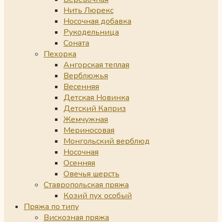
Нить Люрекс
Носочная добавка
Рукодельница
Соната
Пехорка
Ангорская теплая
Верблюжья
Весенняя
Детская Новинка
Детский Каприз
Жемчужная
Мериносовая
Монгольский верблюд
Носочная
Осенняя
Овечья шерсть
Ставропольская пряжа
Козий пух особый
Пряжа по типу
Вискозная пряжа