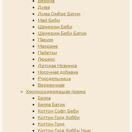
Верона
Дива
Дива Омбре Батик
Май Беби
Шекерим Беби
Шекерим Беби Батик
Париж
Макраме
Пайетки
Люрекс
Детская Новинка
Носочная добавка
Рукодельница
Веревочная
Хлопкосодержащая пряжа
Белла
Белла Батик
Коттон Софт Беби
Коттон Голд Хобби
Коттон Голд
Коттон Голд Хобби Нью