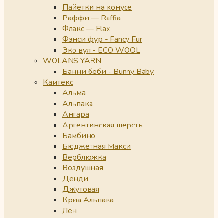
Пайетки на конусе
Раффи — Raffia
Флакс — Flax
Фэнси фур - Fancy Fur
Эко вул - ECO WOOL
WOLANS YARN
Банни беби - Bunny Baby
Камтекс
Альма
Альпака
Ангара
Аргентинская шерсть
Бамбино
Бюджетная Макси
Верблюжка
Воздушная
Денди
Джутовая
Криа Альпака
Лен