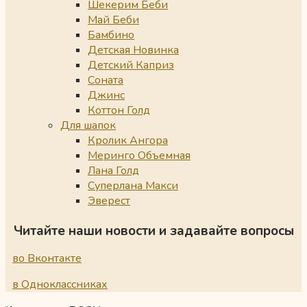
Шекерим Беби
Май Беби
Бамбино
Детская Новинка
Детский Каприз
Соната
Джинс
Коттон Голд
Для шапок
Кролик Ангора
Меринго Объемная
Лана Голд
Суперлана Макси
Эверест
Читайте наши новости и задавайте вопросы
во Вконтакте
в Одноклассниках