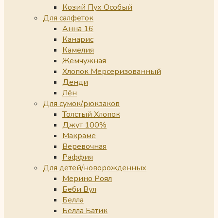
Козий Пух Особый
Для салфеток
Анна 16
Канарис
Камелия
Жемчужная
Хлопок Мерсеризованный
Денди
Лён
Для сумок/рюкзаков
Толстый Хлопок
Джут 100%
Макраме
Веревочная
Раффия
Для детей/новорожденных
Мерино Роял
Беби Вул
Белла
Белла Батик