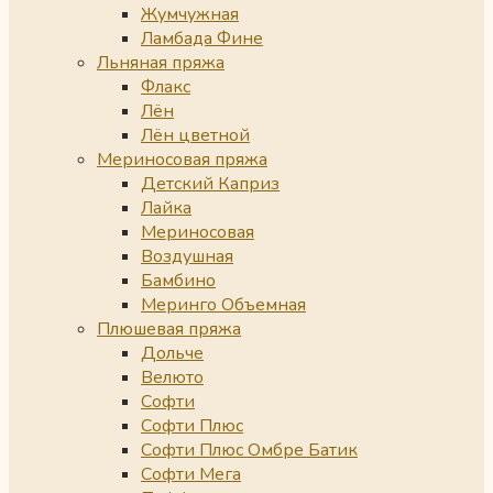
Жумчужная
Ламбада Фине
Льняная пряжа
Флакс
Лён
Лён цветной
Мериносовая пряжа
Детский Каприз
Лайка
Мериносовая
Воздушная
Бамбино
Меринго Объемная
Плюшевая пряжа
Дольче
Велюто
Софти
Софти Плюс
Софти Плюс Омбре Батик
Софти Мега