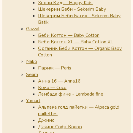
Хеппи Кидс - Happy Kids
Шекерим Беби - Sekerim Baby
Шекерим Беби Батик - Sekerim Baby
Batik
Gazzal
Беби Коттон — Baby Cotton
Беби Коттон XL — Baby Cotton XL
Органик Беби Коттон — Organic Baby
Cotton
Nako
Париж — Paris
Seam
Анна 16 — Anna16
Коко — Coco
Ламбада фине - Lambada fine
Yarnart
Альпака голд пайетки — Alpaca gold
paillettes
Джинс
Джинс Софт Колор