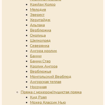
Крейзи Колор
Мелодия
Эверест
Херитайдж
Альпака
Верблюжка
Околица
Шелкопряд
Северянка
Ангора кролик
Банни
Банни Стар
Кролик Ангора
Верблюжья
Монгольский Верблюд
Ангорская теплая
Носочная
Пряжа с мохером/пушистая пряжа
Кид Роял
Мохер Классик Нью