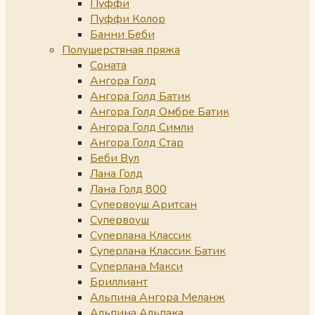
Пуффи
Пуффи Колор
Банни Беби
Полушерстяная пряжа
Соната
Ангора Голд
Ангора Голд Батик
Ангора Голд Омбре Батик
Ангора Голд Симли
Ангора Голд Стар
Беби Вул
Лана Голд
Лана Голд 800
Супервоуш Аритсан
Супервоуш
Суперлана Классик
Суперлана Классик Батик
Суперлана Макси
Бриллиант
Альпина Ангора Меланж
Альпина Альпака