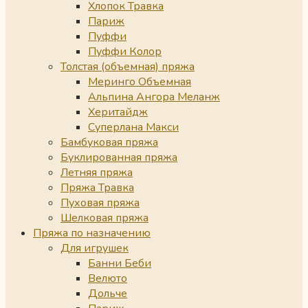
Хлопок Травка
Париж
Пуффи
Пуффи Колор
Толстая (объемная) пряжа
Меринго Объемная
Альпина Ангора Меланж
Херитайдж
Суперлана Макси
Бамбуковая пряжа
Буклированная пряжа
Летняя пряжа
Пряжа Травка
Пуховая пряжа
Шелковая пряжа
Пряжа по назначению
Для игрушек
Банни Беби
Велюто
Дольче