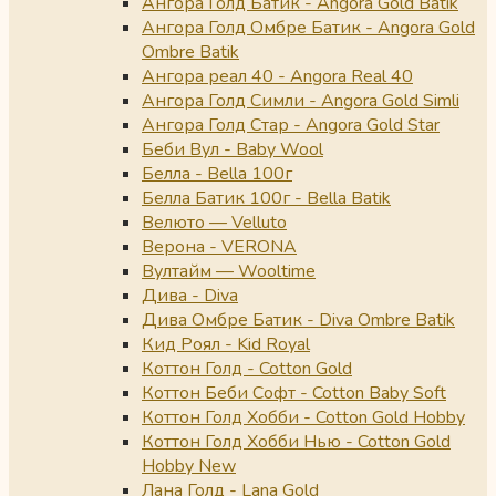
Ангора Голд Батик - Angora Gold Batik
Ангора Голд Омбре Батик - Angora Gold
Ombre Batik
Ангора реал 40 - Angora Real 40
Ангора Голд Симли - Angora Gold Simli
Ангора Голд Стар - Angora Gold Star
Беби Вул - Baby Wool
Белла - Bella 100г
Белла Батик 100г - Bella Batik
Велюто — Velluto
Верона - VERONA
Вултайм — Wooltime
Дива - Diva
Дива Омбре Батик - Diva Ombre Batik
Кид Роял - Kid Royal
Коттон Голд - Cotton Gold
Коттон Беби Софт - Cotton Baby Soft
Коттон Голд Хобби - Cotton Gold Hobby
Коттон Голд Хобби Нью - Cotton Gold
Hobby New
Лана Голд - Lana Gold