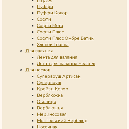
Париж
Пуффи
Пуффи Колор
Софти
Софти Мега
Софти Плюс
Софти Плюс Омбре Батик
Хлопок Травка
Для валяния
Лента для валяния
Лента для валяния меланж
Для носков
Супервоуш Артисан
Супервоуш
Крейзи Колор
Верблюжка
Околица
Верблюжья
Мериносовая
Монгольский Верблюд
Носочная