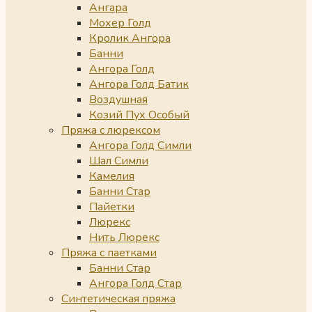
Ангара
Мохер Голд
Кролик Ангора
Банни
Ангора Голд
Ангора Голд Батик
Воздушная
Козий Пух Особый
Пряжа с люрексом
Ангора Голд Симли
Шал Симли
Камелия
Банни Стар
Пайетки
Люрекс
Нить Люрекс
Пряжа с паетками
Банни Стар
Ангора Голд Стар
Синтетическая пряжа