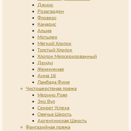
Джинс
Розагарден
Фловерс
Канарис
Альма
Мотылек
Мягкий Хлопок
Толстый Хлопок
Хлопок Мерсеризованный
Денди
Жемчужная
Анна 16
Ламбада Фине
Чистошерстяная пряжа
Мерино Роял
Эко Вул
Секрет Успеха
Овечья Шерсть
Аргентинская Шерсть
Фантазийная пряжа