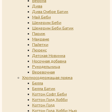
Верона
Дива
Дива Омбре Батик
Май Беби
Шекерим Беби
Шекерим Беби Батик
Париж
Макраме
Пайетки
Люрекс
Детская Новинка
Носочная добавка
Рукодельница
Веревочная
Хлопкосодержащая пряжа
Белла
Белла Батик
Коттон Софт Беби
Коттон Голд Хобби
Коттон Голд
Коттон Голд Хобби Нью