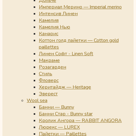
Дольче
Империал Мерино — Imperial merino
Интенсив Линен
Камелия
Камелия Нью
Канарис
Коттон голд пайетки — Cotton gold
paillettes
Линен Софт - Linen Soft
Макраме
Розагарден
Стиль
Фловерс
Херитайдж — Heritage
Эверест
Wool sea
Банни — Bunny
Банни Стар - Bunny star
Кролик Ангора — RABBIT ANGORA
Люрекс — LUREX
Пайетки — Paillettes