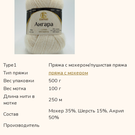
Type1
Пряжа с мохером/пушистая пряжа
Тип пряжи
пряжа с мохером
Вес упаковки
500 г
Вес мотка
100 г
Длина нити в
250 м
мотке
Мохер 35%, Шерсть 15%, Акрил
Состав
50%
Производитель