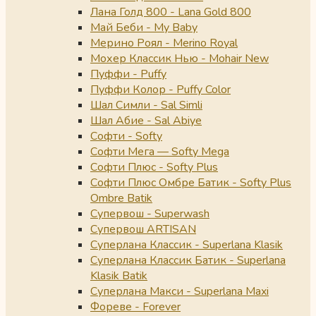
Лана Голд 800 - Lana Gold 800
Май Беби - My Baby
Мерино Роял - Merino Royal
Мохер Классик Нью - Mohair New
Пуффи - Puffy
Пуффи Колор - Puffy Color
Шал Симли - Sal Simli
Шал Абие - Sal Abiye
Софти - Softy
Софти Мега — Softy Mega
Софти Плюс - Softy Plus
Софти Плюс Омбре Батик - Softy Plus
Ombre Batik
Супервош - Superwash
Супервош ARTISAN
Суперлана Классик - Superlana Klasik
Суперлана Классик Батик - Superlana
Klasik Batik
Суперлана Макси - Superlana Maxi
Фореве - Forever