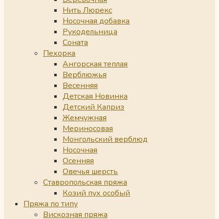
Нить Люрекс
Носочная добавка
Рукодельница
Соната
Пехорка
Ангорская теплая
Верблюжья
Весенняя
Детская Новинка
Детский Каприз
Жемчужная
Мериносовая
Монгольский верблюд
Носочная
Осенняя
Овечья шерсть
Ставропольская пряжа
Козий пух особый
Пряжа по типу
Вискозная пряжа