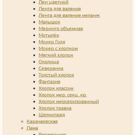
Лен цветной
Лента для валяния
Лента для валяния меланж
Малышок
Меринго объемная
Мотылёк
Мохер Голд
Мохер с хлопком
Мягкий хлопок
Околица
Северянка
Толстый хлопок
Фантазия
Хлопок классик
Хлопок мер. секц. кр.
Хлопок мерсеризованный
Хлопок травка
Шелкопряд
Карачаевская
Лама
Веревочная