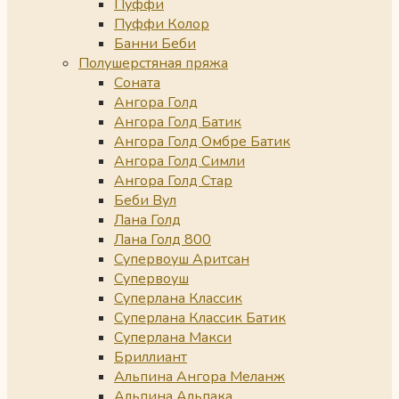
Пуффи
Пуффи Колор
Банни Беби
Полушерстяная пряжа
Соната
Ангора Голд
Ангора Голд Батик
Ангора Голд Омбре Батик
Ангора Голд Симли
Ангора Голд Стар
Беби Вул
Лана Голд
Лана Голд 800
Супервоуш Аритсан
Супервоуш
Суперлана Классик
Суперлана Классик Батик
Суперлана Макси
Бриллиант
Альпина Ангора Меланж
Альпина Альпака