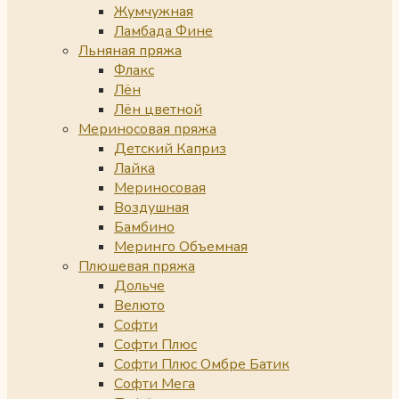
Жумчужная
Ламбада Фине
Льняная пряжа
Флакс
Лён
Лён цветной
Мериносовая пряжа
Детский Каприз
Лайка
Мериносовая
Воздушная
Бамбино
Меринго Объемная
Плюшевая пряжа
Дольче
Велюто
Софти
Софти Плюс
Софти Плюс Омбре Батик
Софти Мега