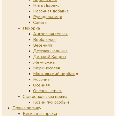
Нить Люрекс
Носочная добавка
Рукодельница
Соната
Пехорка
Ангорская теплая
Верблюжья
Весенняя
Детская Новинка
Детский Каприз
Жемчужная
Мериносовая
Монгольский верблюд
Носочная
Осенняя
Овечья шерсть
Ставропольская пряжа
Козий пух особый
Пряжа по типу
Вискозная пряжа