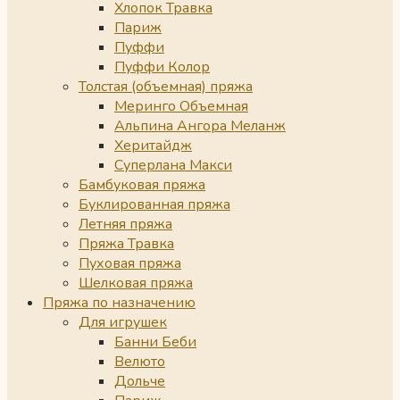
Хлопок Травка
Париж
Пуффи
Пуффи Колор
Толстая (объемная) пряжа
Меринго Объемная
Альпина Ангора Меланж
Херитайдж
Суперлана Макси
Бамбуковая пряжа
Буклированная пряжа
Летняя пряжа
Пряжа Травка
Пуховая пряжа
Шелковая пряжа
Пряжа по назначению
Для игрушек
Банни Беби
Велюто
Дольче