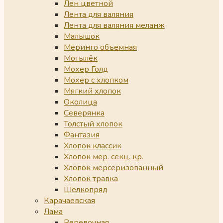
Лен цветной
Лента для валяния
Лента для валяния меланж
Малышок
Меринго объемная
Мотылёк
Мохер Голд
Мохер с хлопком
Мягкий хлопок
Околица
Северянка
Толстый хлопок
Фантазия
Хлопок классик
Хлопок мер. секц. кр.
Хлопок мерсеризованный
Хлопок травка
Шелкопряд
Карачаевская
Лама
Веревочная