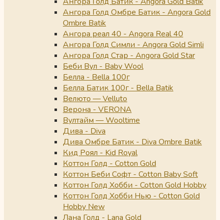
Ангора Голд Батик - Angora Gold Batik
Ангора Голд Омбре Батик - Angora Gold
Ombre Batik
Ангора реал 40 - Angora Real 40
Ангора Голд Симли - Angora Gold Simli
Ангора Голд Стар - Angora Gold Star
Беби Вул - Baby Wool
Белла - Bella 100г
Белла Батик 100г - Bella Batik
Велюто — Velluto
Верона - VERONA
Вултайм — Wooltime
Дива - Diva
Дива Омбре Батик - Diva Ombre Batik
Кид Роял - Kid Royal
Коттон Голд - Cotton Gold
Коттон Беби Софт - Cotton Baby Soft
Коттон Голд Хобби - Cotton Gold Hobby
Коттон Голд Хобби Нью - Cotton Gold
Hobby New
Лана Голд - Lana Gold