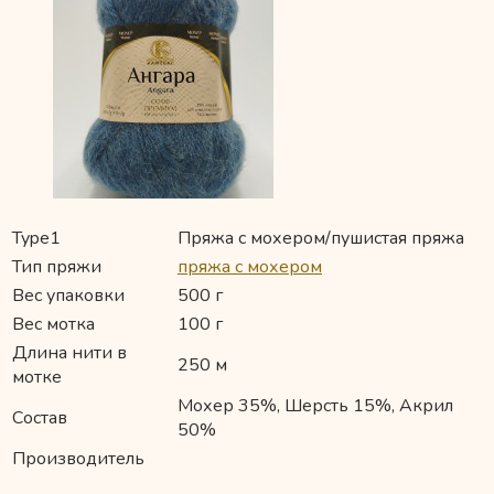
Type1
Пряжа с мохером/пушистая пряжа
Тип пряжи
пряжа с мохером
Вес упаковки
500 г
Вес мотка
100 г
Длина нити в
250 м
мотке
Мохер 35%, Шерсть 15%, Акрил
Состав
50%
Производитель