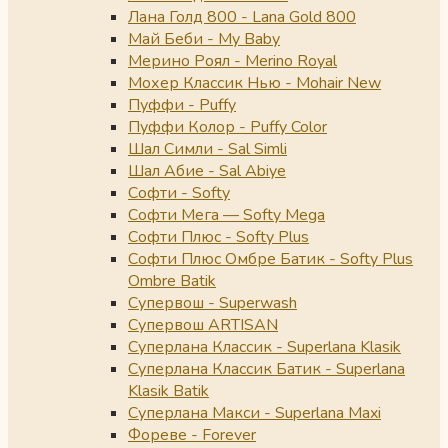
Лана Голд 800 - Lana Gold 800
Май Беби - My Baby
Мерино Роял - Merino Royal
Мохер Классик Нью - Mohair New
Пуффи - Puffy
Пуффи Колор - Puffy Color
Шал Симли - Sal Simli
Шал Абие - Sal Abiye
Софти - Softy
Софти Мега — Softy Mega
Софти Плюс - Softy Plus
Софти Плюс Омбре Батик - Softy Plus
Ombre Batik
Супервош - Superwash
Супервош ARTISAN
Суперлана Классик - Superlana Klasik
Суперлана Классик Батик - Superlana
Klasik Batik
Суперлана Макси - Superlana Maxi
Фореве - Forever