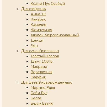
Козий Пух Особый
Для салфеток
Анна 16
Канарис
Камелия
Жемчужная
Хлопок Мерсеризованный
Денди
Лён
Для сумок/рюкзаков
Толстый Хлопок
Джут 100%
Макраме
Веревочная
Раффия
Для детей/новорожденных
Мерино Роял
Беби Вул
Белла
Белла Батик