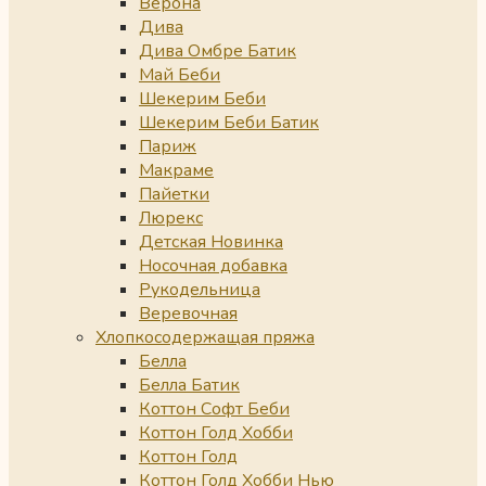
Верона
Дива
Дива Омбре Батик
Май Беби
Шекерим Беби
Шекерим Беби Батик
Париж
Макраме
Пайетки
Люрекс
Детская Новинка
Носочная добавка
Рукодельница
Веревочная
Хлопкосодержащая пряжа
Белла
Белла Батик
Коттон Софт Беби
Коттон Голд Хобби
Коттон Голд
Коттон Голд Хобби Нью