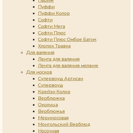
Париж
Пуффи
Пуффи Колор
Софти
Софти Мега
Софти Плюс
Софти Плюс Омбре Батик
Хлопок Травка
Для валяния
Лента для валяния
Лента для валяния меланж
Для носков
Супервоуш Артисан
Супервоуш
Крейзи Колор
Верблюжка
Околица
Верблюжья
Мериносовая
Монгольский Верблюд
Носочная