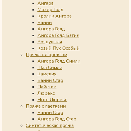
Ангара
Мохер Голд
Кролик Ангора
Банни
Ангора Голд
Ангора Голд Батик
Воздушная
Козий Пух Особый
Пряжа с люрексом
Ангора Голд Симли
Шал Симли
Камелия
Банни Стар
Пайетки
Люрекс
Нить Люрекс
Пряжа с паетками
Банни Стар
Ангора Голд Стар
Синтетическая пряжа