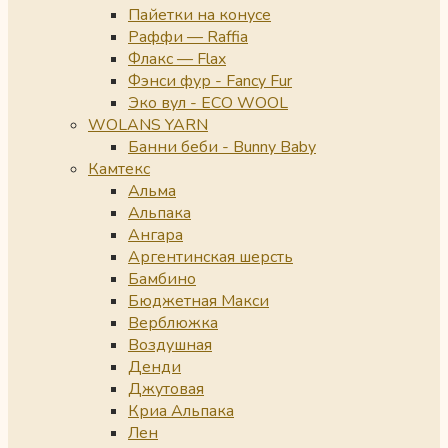
Пайетки на конусе
Раффи — Raffia
Флакс — Flax
Фэнси фур - Fancy Fur
Эко вул - ECO WOOL
WOLANS YARN
Банни беби - Bunny Baby
Камтекс
Альма
Альпака
Ангара
Аргентинская шерсть
Бамбино
Бюджетная Макси
Верблюжка
Воздушная
Денди
Джутовая
Криа Альпака
Лен