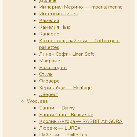
Дольче
Империал Мерино — Imperial merino
Интенсив Линен
Камелия
Камелия Нью
Канарис
Коттон голд пайетки — Cotton gold
paillettes
Линен Софт - Linen Soft
Макраме
Розагарден
Стиль
Фловерс
Херитайдж — Heritage
Эверест
Wool sea
Банни — Bunny
Банни Стар - Bunny star
Кролик Ангора — RABBIT ANGORA
Люрекс — LUREX
Пайетки — Paillettes