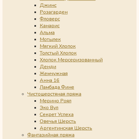
Джинс
Розагарден
Фловерс
Канарис
Альма
Мотылек
Мягкий Хлопок
Толстый Хлопок
Хлопок Мерсеризованный
Денди
Жемчужная
Анна 16
Ламбада Фине
Чистошерстяная пряжа
Мерино Роял
Эко Вул
Секрет Успеха
Овечья Шерсть
Аргентинская Шерсть
Фантазийная пряжа