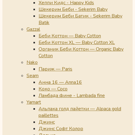
Хеппи Кидс - Happy Kids
Шекерим Беби - Sekerim Baby
Шекерим Беби Батик - Sekerim Baby
Batik
Gazzal
Беби Коттон — Baby Cotton
Беби Коттон XL — Baby Cotton XL
Органик Беби Коттон — Organic Baby
Cotton
Nako
Париж — Paris
Seam
Анна 16 — Anna16
Коко — Coco
Ламбада фине - Lambada fine
Yarnart
Альпака голд пайетки — Alpaca gold
paillettes
Джинс
Джинс Софт Колор