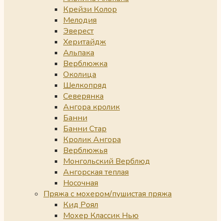
Крейзи Колор
Мелодия
Эверест
Херитайдж
Альпака
Верблюжка
Околица
Шелкопряд
Северянка
Ангора кролик
Банни
Банни Стар
Кролик Ангора
Верблюжья
Монгольский Верблюд
Ангорская теплая
Носочная
Пряжа с мохером/пушистая пряжа
Кид Роял
Мохер Классик Нью