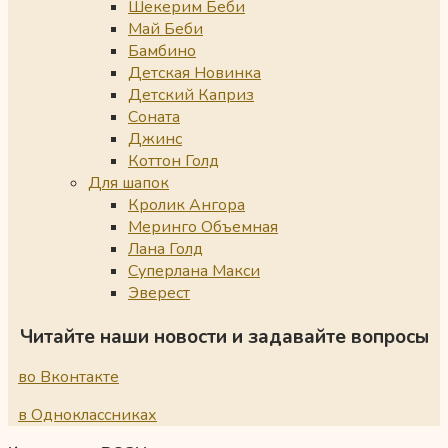
Шекерим Беби
Май Беби
Бамбино
Детская Новинка
Детский Каприз
Соната
Джинс
Коттон Голд
Для шапок
Кролик Ангора
Меринго Объемная
Лана Голд
Суперлана Макси
Эверест
Читайте наши новости и задавайте вопросы
во Вконтакте
в Одноклассниках