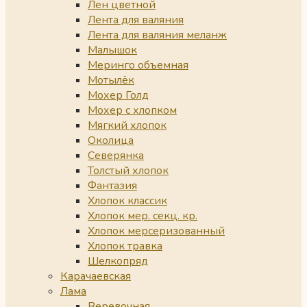
Лен цветной
Лента для валяния
Лента для валяния меланж
Малышок
Меринго объемная
Мотылёк
Мохер Голд
Мохер с хлопком
Мягкий хлопок
Околица
Северянка
Толстый хлопок
Фантазия
Хлопок классик
Хлопок мер. секц. кр.
Хлопок мерсеризованный
Хлопок травка
Шелкопряд
Карачаевская
Лама
Веревочная