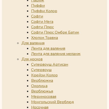
Париж
Пуффи
Пуффи Колор
Софти
Софти Мега
Софти Плюс
Софти Плюс Омбре Батик
Хлопок Травка
Для валяния
Лента для валяния
Лента для валяния меланж
Для носков
Супервоуш Артисан
Супервоуш
Крейзи Колор
Верблюжка
Околица
Верблюжья
Мериносовая
Монгольский Верблюд
Носочная