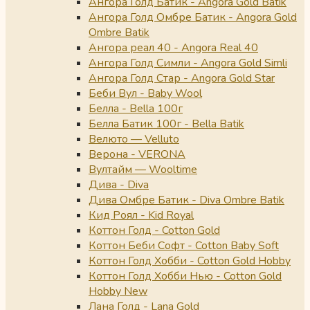
Ангора Голд Батик - Angora Gold Batik
Ангора Голд Омбре Батик - Angora Gold
Ombre Batik
Ангора реал 40 - Angora Real 40
Ангора Голд Симли - Angora Gold Simli
Ангора Голд Стар - Angora Gold Star
Беби Вул - Baby Wool
Белла - Bella 100г
Белла Батик 100г - Bella Batik
Велюто — Velluto
Верона - VERONA
Вултайм — Wooltime
Дива - Diva
Дива Омбре Батик - Diva Ombre Batik
Кид Роял - Kid Royal
Коттон Голд - Cotton Gold
Коттон Беби Софт - Cotton Baby Soft
Коттон Голд Хобби - Cotton Gold Hobby
Коттон Голд Хобби Нью - Cotton Gold
Hobby New
Лана Голд - Lana Gold