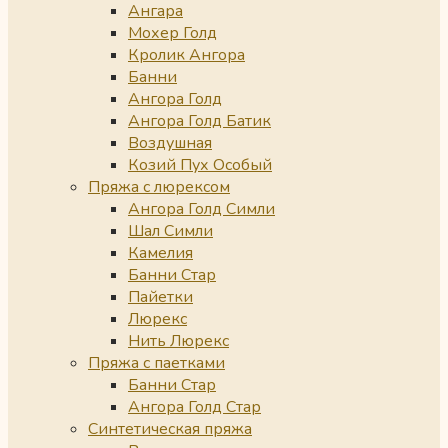
Ангара
Мохер Голд
Кролик Ангора
Банни
Ангора Голд
Ангора Голд Батик
Воздушная
Козий Пух Особый
Пряжа с люрексом
Ангора Голд Симли
Шал Симли
Камелия
Банни Стар
Пайетки
Люрекс
Нить Люрекс
Пряжа с паетками
Банни Стар
Ангора Голд Стар
Синтетическая пряжа