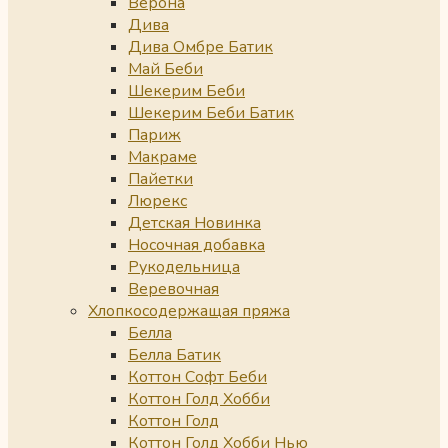
Верона
Дива
Дива Омбре Батик
Май Беби
Шекерим Беби
Шекерим Беби Батик
Париж
Макраме
Пайетки
Люрекс
Детская Новинка
Носочная добавка
Рукодельница
Веревочная
Хлопкосодержащая пряжа
Белла
Белла Батик
Коттон Софт Беби
Коттон Голд Хобби
Коттон Голд
Коттон Голд Хобби Нью