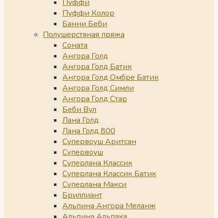
Пуффи
Пуффи Колор
Банни Беби
Полушерстяная пряжа
Соната
Ангора Голд
Ангора Голд Батик
Ангора Голд Омбре Батик
Ангора Голд Симли
Ангора Голд Стар
Беби Вул
Лана Голд
Лана Голд 800
Супервоуш Аритсан
Супервоуш
Суперлана Классик
Суперлана Классик Батик
Суперлана Макси
Бриллиант
Альпина Ангора Меланж
Альпина Альпака