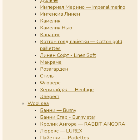
Дольче
Империал Мерино — Imperial merino
Интенсив Линен
Камелия
Камелия Нью
Канарис
Коттон голд пайетки — Cotton gold
paillettes
Линен Софт - Linen Soft
Макраме
Розагарден
Стиль
Фловерс
Херитайдж — Heritage
Эверест
Wool sea
Банни — Bunny
Банни Стар - Bunny star
Кролик Ангора — RABBIT ANGORA
Люрекс — LUREX
Пайетки — Paillettes