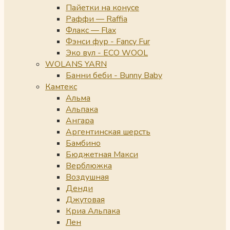
Пайетки на конусе
Раффи — Raffia
Флакс — Flax
Фэнси фур - Fancy Fur
Эко вул - ECO WOOL
WOLANS YARN
Банни беби - Bunny Baby
Камтекс
Альма
Альпака
Ангара
Аргентинская шерсть
Бамбино
Бюджетная Макси
Верблюжка
Воздушная
Денди
Джутовая
Криа Альпака
Лен