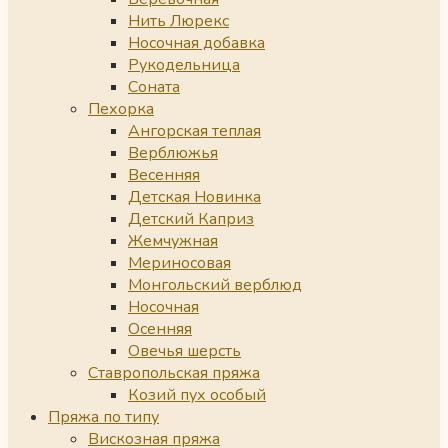
Нить Люрекс
Носочная добавка
Рукодельница
Соната
Пехорка
Ангорская теплая
Верблюжья
Весенняя
Детская Новинка
Детский Каприз
Жемчужная
Мериносовая
Монгольский верблюд
Носочная
Осенняя
Овечья шерсть
Ставропольская пряжа
Козий пух особый
Пряжа по типу
Вискозная пряжа