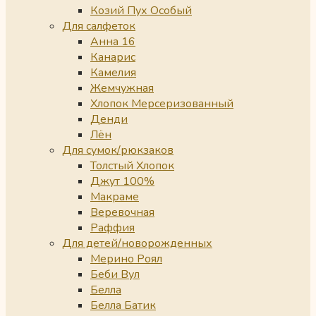
Козий Пух Особый
Для салфеток
Анна 16
Канарис
Камелия
Жемчужная
Хлопок Мерсеризованный
Денди
Лён
Для сумок/рюкзаков
Толстый Хлопок
Джут 100%
Макраме
Веревочная
Раффия
Для детей/новорожденных
Мерино Роял
Беби Вул
Белла
Белла Батик