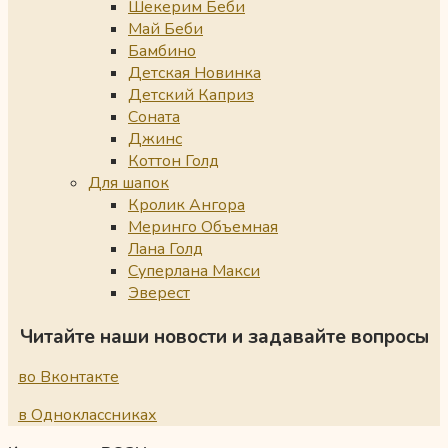
Шекерим Беби
Май Беби
Бамбино
Детская Новинка
Детский Каприз
Соната
Джинс
Коттон Голд
Для шапок
Кролик Ангора
Меринго Объемная
Лана Голд
Суперлана Макси
Эверест
Читайте наши новости и задавайте вопросы
во Вконтакте
в Одноклассниках