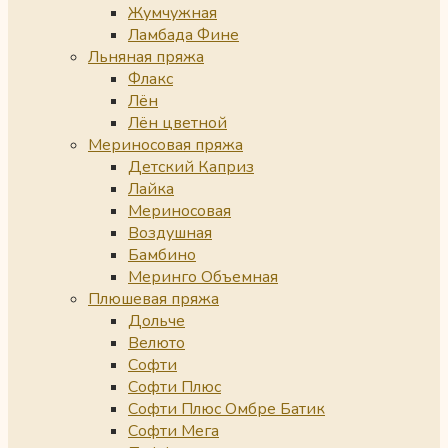
Жумчужная
Ламбада Фине
Льняная пряжа
Флакс
Лён
Лён цветной
Мериносовая пряжа
Детский Каприз
Лайка
Мериносовая
Воздушная
Бамбино
Меринго Объемная
Плюшевая пряжа
Дольче
Велюто
Софти
Софти Плюс
Софти Плюс Омбре Батик
Софти Мега