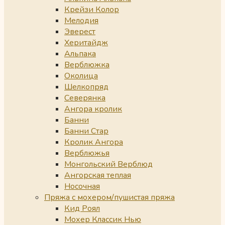
Крейзи Колор
Мелодия
Эверест
Херитайдж
Альпака
Верблюжка
Околица
Шелкопряд
Северянка
Ангора кролик
Банни
Банни Стар
Кролик Ангора
Верблюжья
Монгольский Верблюд
Ангорская теплая
Носочная
Пряжа с мохером/пушистая пряжа
Кид Роял
Мохер Классик Нью