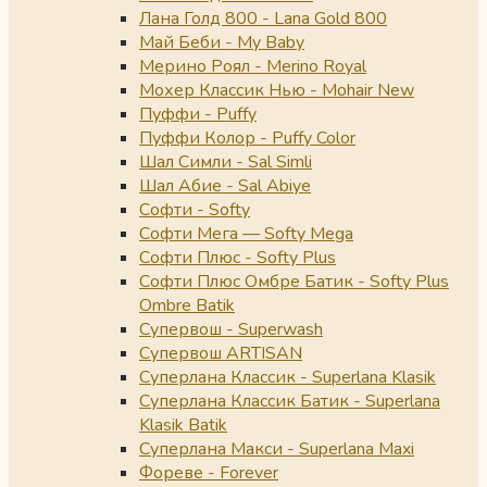
Лана Голд 800 - Lana Gold 800
Май Беби - My Baby
Мерино Роял - Merino Royal
Мохер Классик Нью - Mohair New
Пуффи - Puffy
Пуффи Колор - Puffy Color
Шал Симли - Sal Simli
Шал Абие - Sal Abiye
Софти - Softy
Софти Мега — Softy Mega
Софти Плюс - Softy Plus
Софти Плюс Омбре Батик - Softy Plus
Ombre Batik
Супервош - Superwash
Супервош ARTISAN
Суперлана Классик - Superlana Klasik
Суперлана Классик Батик - Superlana
Klasik Batik
Суперлана Макси - Superlana Maxi
Фореве - Forever