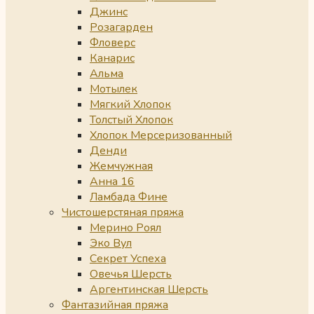
Джинс
Розагарден
Фловерс
Канарис
Альма
Мотылек
Мягкий Хлопок
Толстый Хлопок
Хлопок Мерсеризованный
Денди
Жемчужная
Анна 16
Ламбада Фине
Чистошерстяная пряжа
Мерино Роял
Эко Вул
Секрет Успеха
Овечья Шерсть
Аргентинская Шерсть
Фантазийная пряжа