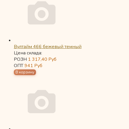
Вултайм 466 бежевый темный
Цена склада:
РОЗН
1 317,40
Руб
ОПТ
941
Руб