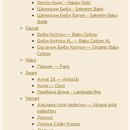
Хеппи Кидс - Happy Kids
Шекерим Беби - Sekerim Baby
Шекерим Беби Батик - Sekerim Baby
Batik
Gazzal
Беби Коттон — Baby Cotton
Беби Коттон XL — Baby Cotton XL
Органик Беби Коттон — Organic Baby
Cotton
Nako
Париж — Paris
Seam
Анна 16 — Anna16
Коко — Coco
Ламбада фине - Lambada fine
Yarnart
Альпака голд пайетки — Alpaca gold
paillettes
Джинс
Джинс Софт Колор