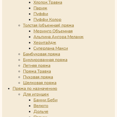
Хлопок Травка
Париж
Пуффи
Пуффи Колор
Толстая (объемная) пряжа
Меринго Объемная
Альпина Ангора Меланж
Херитайдж
Суперлана Макси
Бамбуковая пряжа
Буклированная пряжа
Летняя пряжа
Пряжа Травка
Пуховая пряжа
Шелковая пряжа
Пряжа по назначению
Для игрушек
Банни Беби
Велюто
Дольче