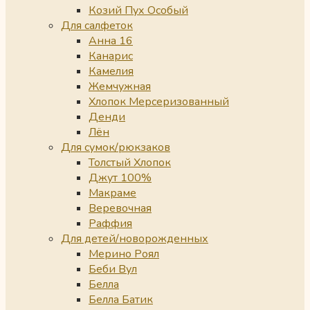
Козий Пух Особый
Для салфеток
Анна 16
Канарис
Камелия
Жемчужная
Хлопок Мерсеризованный
Денди
Лён
Для сумок/рюкзаков
Толстый Хлопок
Джут 100%
Макраме
Веревочная
Раффия
Для детей/новорожденных
Мерино Роял
Беби Вул
Белла
Белла Батик