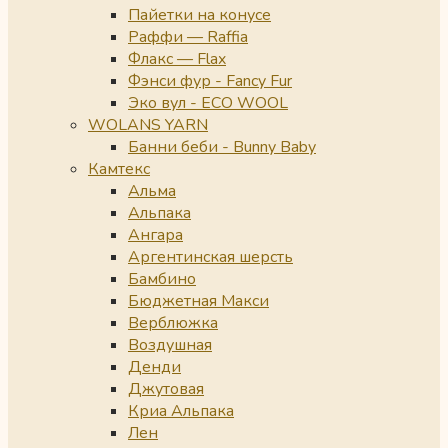
Пайетки на конусе
Раффи — Raffia
Флакс — Flax
Фэнси фур - Fancy Fur
Эко вул - ECO WOOL
WOLANS YARN
Банни беби - Bunny Baby
Камтекс
Альма
Альпака
Ангара
Аргентинская шерсть
Бамбино
Бюджетная Макси
Верблюжка
Воздушная
Денди
Джутовая
Криа Альпака
Лен