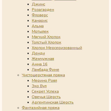
Джинс
Розагарден
Фловерс
Канарис
Альма
Мотылек
Мягкий Хлопок
Толстый Хлопок
Хлопок Мерсеризованный
Денди
Жемчужная
Анна 16
Ламбада Фине
Чистошерстяная пряжа
Мерино Роял
Эко Вул
Секрет Успеха
Овечья Шерсть
Аргентинская Шерсть
Фантазийная пряжа