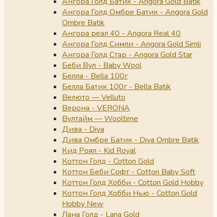
Ангора Голд Батик - Angora Gold Batik
Ангора Голд Омбре Батик - Angora Gold
Ombre Batik
Ангора реал 40 - Angora Real 40
Ангора Голд Симли - Angora Gold Simli
Ангора Голд Стар - Angora Gold Star
Беби Вул - Baby Wool
Белла - Bella 100г
Белла Батик 100г - Bella Batik
Велюто — Velluto
Верона - VERONA
Вултайм — Wooltime
Дива - Diva
Дива Омбре Батик - Diva Ombre Batik
Кид Роял - Kid Royal
Коттон Голд - Cotton Gold
Коттон Беби Софт - Cotton Baby Soft
Коттон Голд Хобби - Cotton Gold Hobby
Коттон Голд Хобби Нью - Cotton Gold
Hobby New
Лана Голд - Lana Gold