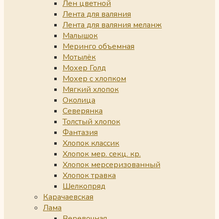
Лен цветной
Лента для валяния
Лента для валяния меланж
Малышок
Меринго объемная
Мотылёк
Мохер Голд
Мохер с хлопком
Мягкий хлопок
Околица
Северянка
Толстый хлопок
Фантазия
Хлопок классик
Хлопок мер. секц. кр.
Хлопок мерсеризованный
Хлопок травка
Шелкопряд
Карачаевская
Лама
Веревочная