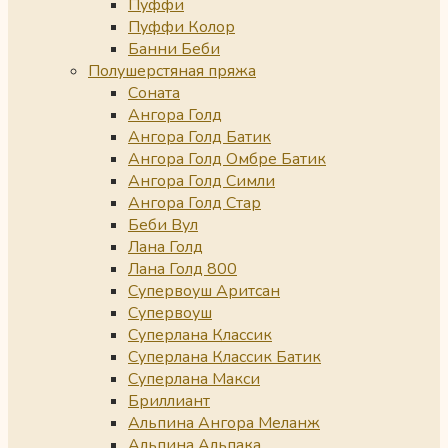
Пуффи
Пуффи Колор
Банни Беби
Полушерстяная пряжа
Соната
Ангора Голд
Ангора Голд Батик
Ангора Голд Омбре Батик
Ангора Голд Симли
Ангора Голд Стар
Беби Вул
Лана Голд
Лана Голд 800
Супервоуш Аритсан
Супервоуш
Суперлана Классик
Суперлана Классик Батик
Суперлана Макси
Бриллиант
Альпина Ангора Меланж
Альпина Альпака