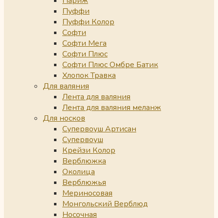
Париж
Пуффи
Пуффи Колор
Софти
Софти Мега
Софти Плюс
Софти Плюс Омбре Батик
Хлопок Травка
Для валяния
Лента для валяния
Лента для валяния меланж
Для носков
Супервоуш Артисан
Супервоуш
Крейзи Колор
Верблюжка
Околица
Верблюжья
Мериносовая
Монгольский Верблюд
Носочная