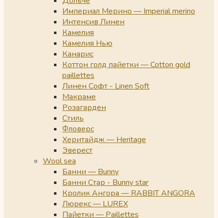
Дольче
Империал Мерино — Imperial merino
Интенсив Линен
Камелия
Камелия Нью
Канарис
Коттон голд пайетки — Cotton gold
paillettes
Линен Софт - Linen Soft
Макраме
Розагарден
Стиль
Фловерс
Херитайдж — Heritage
Эверест
Wool sea
Банни — Bunny
Банни Стар - Bunny star
Кролик Ангора — RABBIT ANGORA
Люрекс — LUREX
Пайетки — Paillettes