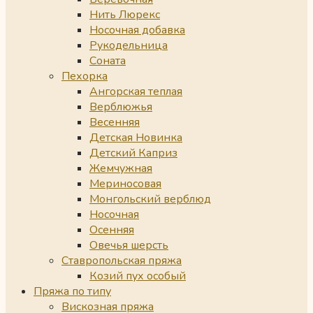
Нить Люрекс
Носочная добавка
Рукодельница
Соната
Пехорка
Ангорская теплая
Верблюжья
Весенняя
Детская Новинка
Детский Каприз
Жемчужная
Мериносовая
Монгольский верблюд
Носочная
Осенняя
Овечья шерсть
Ставропольская пряжа
Козий пух особый
Пряжа по типу
Вискозная пряжа