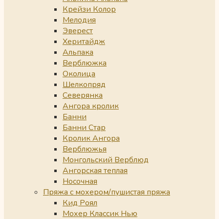
Крейзи Колор
Мелодия
Эверест
Херитайдж
Альпака
Верблюжка
Околица
Шелкопряд
Северянка
Ангора кролик
Банни
Банни Стар
Кролик Ангора
Верблюжья
Монгольский Верблюд
Ангорская теплая
Носочная
Пряжа с мохером/пушистая пряжа
Кид Роял
Мохер Классик Нью