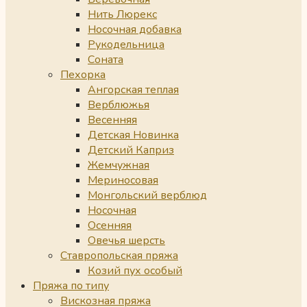
Нить Люрекс
Носочная добавка
Рукодельница
Соната
Пехорка
Ангорская теплая
Верблюжья
Весенняя
Детская Новинка
Детский Каприз
Жемчужная
Мериносовая
Монгольский верблюд
Носочная
Осенняя
Овечья шерсть
Ставропольская пряжа
Козий пух особый
Пряжа по типу
Вискозная пряжа