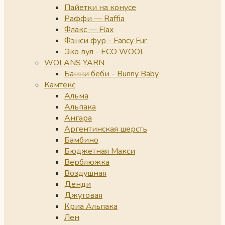
Пайетки на конусе
Раффи — Raffia
Флакс — Flax
Фэнси фур - Fancy Fur
Эко вул - ECO WOOL
WOLANS YARN
Банни беби - Bunny Baby
Камтекс
Альма
Альпака
Ангара
Аргентинская шерсть
Бамбино
Бюджетная Макси
Верблюжка
Воздушная
Денди
Джутовая
Криа Альпака
Лен