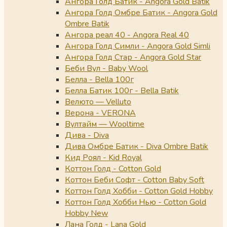
Ангора Голд Батик - Angora Gold Batik
Ангора Голд Омбре Батик - Angora Gold
Ombre Batik
Ангора реал 40 - Angora Real 40
Ангора Голд Симли - Angora Gold Simli
Ангора Голд Стар - Angora Gold Star
Беби Вул - Baby Wool
Белла - Bella 100г
Белла Батик 100г - Bella Batik
Велюто — Velluto
Верона - VERONA
Вултайм — Wooltime
Дива - Diva
Дива Омбре Батик - Diva Ombre Batik
Кид Роял - Kid Royal
Коттон Голд - Cotton Gold
Коттон Беби Софт - Cotton Baby Soft
Коттон Голд Хобби - Cotton Gold Hobby
Коттон Голд Хобби Нью - Cotton Gold
Hobby New
Лана Голд - Lana Gold