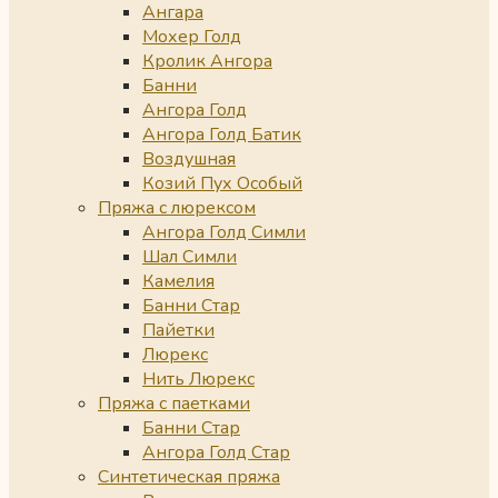
Ангара
Мохер Голд
Кролик Ангора
Банни
Ангора Голд
Ангора Голд Батик
Воздушная
Козий Пух Особый
Пряжа с люрексом
Ангора Голд Симли
Шал Симли
Камелия
Банни Стар
Пайетки
Люрекс
Нить Люрекс
Пряжа с паетками
Банни Стар
Ангора Голд Стар
Синтетическая пряжа