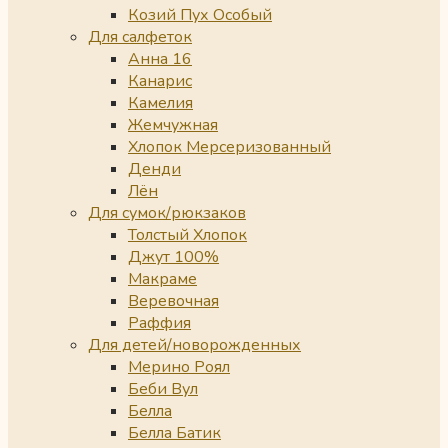
Козий Пух Особый
Для салфеток
Анна 16
Канарис
Камелия
Жемчужная
Хлопок Мерсеризованный
Денди
Лён
Для сумок/рюкзаков
Толстый Хлопок
Джут 100%
Макраме
Веревочная
Раффия
Для детей/новорожденных
Мерино Роял
Беби Вул
Белла
Белла Батик