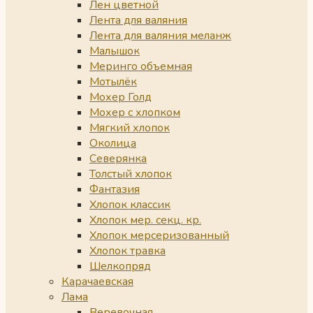
Лен цветной
Лента для валяния
Лента для валяния меланж
Малышок
Меринго объемная
Мотылёк
Мохер Голд
Мохер с хлопком
Мягкий хлопок
Околица
Северянка
Толстый хлопок
Фантазия
Хлопок классик
Хлопок мер. секц. кр.
Хлопок мерсеризованный
Хлопок травка
Шелкопряд
Карачаевская
Лама
Веревочная