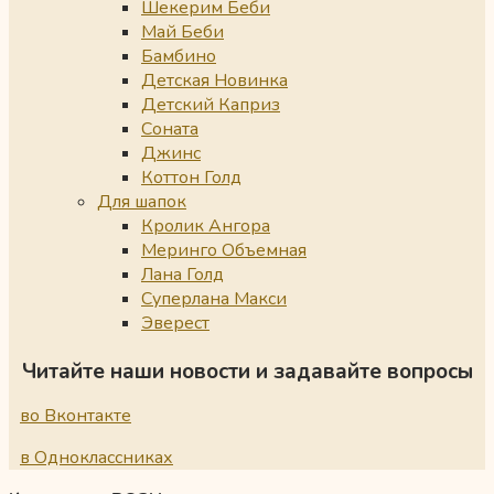
Шекерим Беби
Май Беби
Бамбино
Детская Новинка
Детский Каприз
Соната
Джинс
Коттон Голд
Для шапок
Кролик Ангора
Меринго Объемная
Лана Голд
Суперлана Макси
Эверест
Читайте наши новости и задавайте вопросы
во Вконтакте
в Одноклассниках