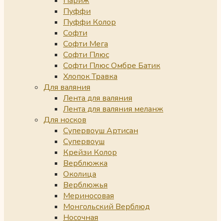
Париж
Пуффи
Пуффи Колор
Софти
Софти Мега
Софти Плюс
Софти Плюс Омбре Батик
Хлопок Травка
Для валяния
Лента для валяния
Лента для валяния меланж
Для носков
Супервоуш Артисан
Супервоуш
Крейзи Колор
Верблюжка
Околица
Верблюжья
Мериносовая
Монгольский Верблюд
Носочная