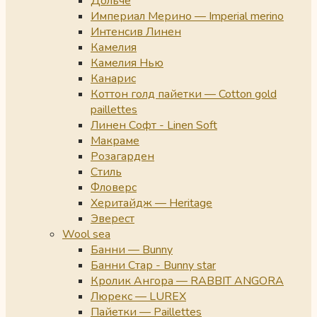
Дольче
Империал Мерино — Imperial merino
Интенсив Линен
Камелия
Камелия Нью
Канарис
Коттон голд пайетки — Cotton gold
paillettes
Линен Софт - Linen Soft
Макраме
Розагарден
Стиль
Фловерс
Херитайдж — Heritage
Эверест
Wool sea
Банни — Bunny
Банни Стар - Bunny star
Кролик Ангора — RABBIT ANGORA
Люрекс — LUREX
Пайетки — Paillettes