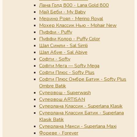
Лана Голд 800 - Lana Gold 800
Май Беби - My Baby
Мерино Роял - Merino Royal
Мохер Классик Нью - Mohair New
Пуффи - Puffy
Пуффи Колор - Puffy Color
Шал Симли - Sal Simli
Шал Абие - Sal Abiye
Софти - Softy
Софти Мега — Softy Mega
Софти Плюс - Softy Plus
Софти Плюс Омбре Батик - Softy Plus
Ombre Batik
Супервош - Superwash
Супервош ARTISAN
Суперлана Классик - Superlana Klasik
Суперлана Классик Батик - Superlana
Klasik Batik
Суперлана Макси - Superlana Maxi
Фореве - Forever