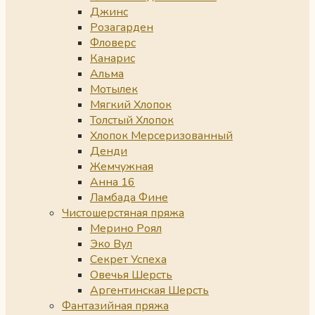
Джинс
Розагарден
Фловерс
Канарис
Альма
Мотылек
Мягкий Хлопок
Толстый Хлопок
Хлопок Мерсеризованный
Денди
Жемчужная
Анна 16
Ламбада Фине
Чистошерстяная пряжа
Мерино Роял
Эко Вул
Секрет Успеха
Овечья Шерсть
Аргентинская Шерсть
Фантазийная пряжа