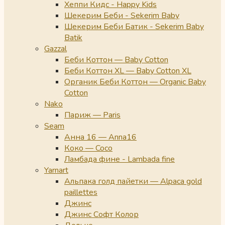
Хеппи Кидс - Happy Kids
Шекерим Беби - Sekerim Baby
Шекерим Беби Батик - Sekerim Baby
Batik
Gazzal
Беби Коттон — Baby Cotton
Беби Коттон XL — Baby Cotton XL
Органик Беби Коттон — Organic Baby
Cotton
Nako
Париж — Paris
Seam
Анна 16 — Anna16
Коко — Coco
Ламбада фине - Lambada fine
Yarnart
Альпака голд пайетки — Alpaca gold
paillettes
Джинс
Джинс Софт Колор