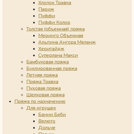
Хлопок Травка
Париж
Пуффи
Пуффи Колор
Толстая (объемная) пряжа
Меринго Объемная
Альпина Ангора Меланж
Херитайдж
Суперлана Макси
Бамбуковая пряжа
Буклированная пряжа
Летняя пряжа
Пряжа Травка
Пуховая пряжа
Шелковая пряжа
Пряжа по назначению
Для игрушек
Банни Беби
Велюто
Дольче