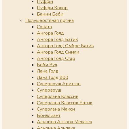
Пуффи
Пуффи Колор
Банни Беби
Полушерстяная пряжа
Соната
Ангора Голд
Ангора Голд Батик
Ангора Голд Омбре Батик
Ангора Голд Симли
Ангора Голд Стар
Беби Вул
Лана Голд
Лана Голд 800
Супервоуш Аритсан
Супервоуш
Суперлана Классик
Суперлана Классик Батик
Суперлана Макси
Бриллиант
Альпина Ангора Меланж
Альпина Альпака