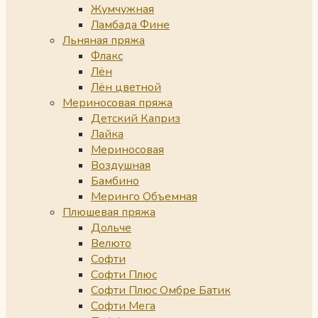
Жумчужная
Ламбада Фине
Льняная пряжа
Флакс
Лён
Лён цветной
Мериносовая пряжа
Детский Каприз
Лайка
Мериносовая
Воздушная
Бамбино
Меринго Объемная
Плюшевая пряжа
Дольче
Велюто
Софти
Софти Плюс
Софти Плюс Омбре Батик
Софти Мега