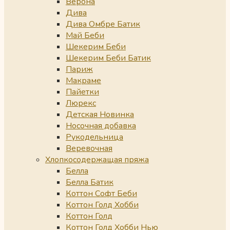
Верона
Дива
Дива Омбре Батик
Май Беби
Шекерим Беби
Шекерим Беби Батик
Париж
Макраме
Пайетки
Люрекс
Детская Новинка
Носочная добавка
Рукодельница
Веревочная
Хлопкосодержащая пряжа
Белла
Белла Батик
Коттон Софт Беби
Коттон Голд Хобби
Коттон Голд
Коттон Голд Хобби Нью