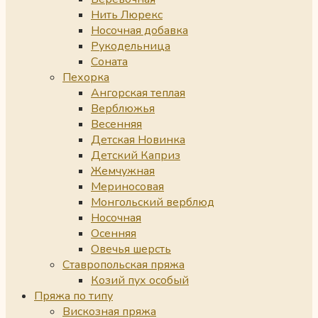
Нить Люрекс
Носочная добавка
Рукодельница
Соната
Пехорка
Ангорская теплая
Верблюжья
Весенняя
Детская Новинка
Детский Каприз
Жемчужная
Мериносовая
Монгольский верблюд
Носочная
Осенняя
Овечья шерсть
Ставропольская пряжа
Козий пух особый
Пряжа по типу
Вискозная пряжа