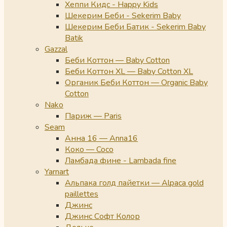
Хеппи Кидс - Happy Kids
Шекерим Беби - Sekerim Baby
Шекерим Беби Батик - Sekerim Baby
Batik
Gazzal
Беби Коттон — Baby Cotton
Беби Коттон XL — Baby Cotton XL
Органик Беби Коттон — Organic Baby
Cotton
Nako
Париж — Paris
Seam
Анна 16 — Anna16
Коко — Coco
Ламбада фине - Lambada fine
Yarnart
Альпака голд пайетки — Alpaca gold
paillettes
Джинс
Джинс Софт Колор