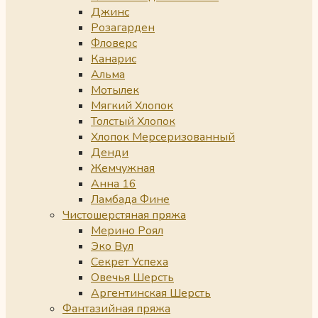
Джинс
Розагарден
Фловерс
Канарис
Альма
Мотылек
Мягкий Хлопок
Толстый Хлопок
Хлопок Мерсеризованный
Денди
Жемчужная
Анна 16
Ламбада Фине
Чистошерстяная пряжа
Мерино Роял
Эко Вул
Секрет Успеха
Овечья Шерсть
Аргентинская Шерсть
Фантазийная пряжа