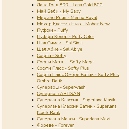
Лана Голд 800 - Lana Gold 800
Май Беби - My Baby
Мерино Роял - Merino Royal
Мохер Классик Нью - Mohair New
Пуффи - Puffy
Пуффи Колор - Puffy Color
Шал Симли - Sal Simli
Шал Абие - Sal Abiye
Софти - Softy
Софти Мега — Softy Mega
Софти Плюс - Softy Plus
Софти Плюс Омбре Батик - Softy Plus
Ombre Batik
Супервош - Superwash
Супервош ARTISAN
Суперлана Классик - Superlana Klasik
Суперлана Классик Батик - Superlana
Klasik Batik
Суперлана Макси - Superlana Maxi
Фореве - Forever