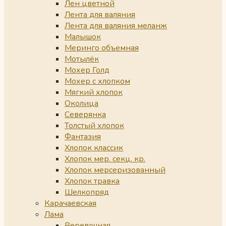
Лен цветной
Лента для валяния
Лента для валяния меланж
Малышок
Меринго объемная
Мотылёк
Мохер Голд
Мохер с хлопком
Мягкий хлопок
Околица
Северянка
Толстый хлопок
Фантазия
Хлопок классик
Хлопок мер. секц. кр.
Хлопок мерсеризованный
Хлопок травка
Шелкопряд
Карачаевская
Лама
Веревочная