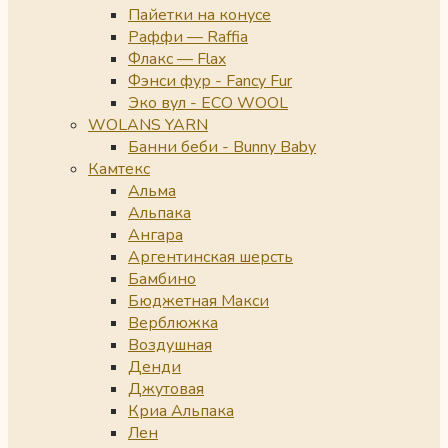
Пайетки на конусе
Раффи — Raffia
Флакс — Flax
Фэнси фур - Fancy Fur
Эко вул - ECO WOOL
WOLANS YARN
Банни беби - Bunny Baby
Камтекс
Альма
Альпака
Ангара
Аргентинская шерсть
Бамбино
Бюджетная Макси
Верблюжка
Воздушная
Денди
Джутовая
Криа Альпака
Лен