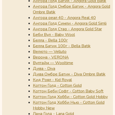
Ангора Голд Батик - Angora Gold Batik
Ангора Голд Омбре Батик - Angora Gold
Ombre Batik
Ангора реал 40 - Angora Real 40
Ангора Голд Симли - Angora Gold Simli
Ангора Голд Стар - Angora Gold Star
Беби Вул - Baby Wool
Белла - Bella 100г
Белла Батик 100г - Bella Batik
Велюто — Velluto
Верона - VERONA
Вултайм — Wooltime
Дива - Diva
Дива Омбре Батик - Diva Ombre Batik
Кид Роял - Kid Royal
Коттон Голд - Cotton Gold
Коттон Беби Софт - Cotton Baby Soft
Коттон Голд Хобби - Cotton Gold Hobby
Коттон Голд Хобби Нью - Cotton Gold
Hobby New
Лана Голд - Lana Gold