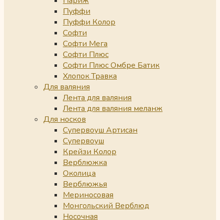
Париж
Пуффи
Пуффи Колор
Софти
Софти Мега
Софти Плюс
Софти Плюс Омбре Батик
Хлопок Травка
Для валяния
Лента для валяния
Лента для валяния меланж
Для носков
Супервоуш Артисан
Супервоуш
Крейзи Колор
Верблюжка
Околица
Верблюжья
Мериносовая
Монгольский Верблюд
Носочная