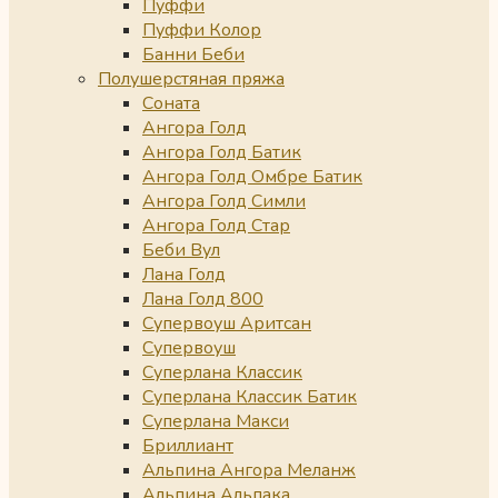
Пуффи
Пуффи Колор
Банни Беби
Полушерстяная пряжа
Соната
Ангора Голд
Ангора Голд Батик
Ангора Голд Омбре Батик
Ангора Голд Симли
Ангора Голд Стар
Беби Вул
Лана Голд
Лана Голд 800
Супервоуш Аритсан
Супервоуш
Суперлана Классик
Суперлана Классик Батик
Суперлана Макси
Бриллиант
Альпина Ангора Меланж
Альпина Альпака