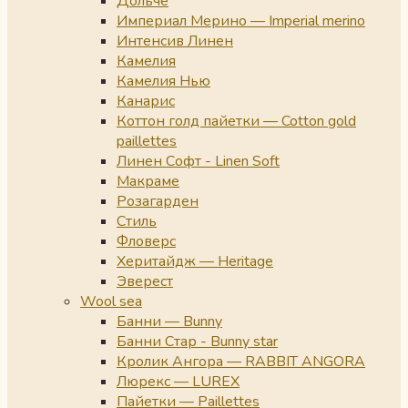
Дольче
Империал Мерино — Imperial merino
Интенсив Линен
Камелия
Камелия Нью
Канарис
Коттон голд пайетки — Cotton gold
paillettes
Линен Софт - Linen Soft
Макраме
Розагарден
Стиль
Фловерс
Херитайдж — Heritage
Эверест
Wool sea
Банни — Bunny
Банни Стар - Bunny star
Кролик Ангора — RABBIT ANGORA
Люрекс — LUREX
Пайетки — Paillettes