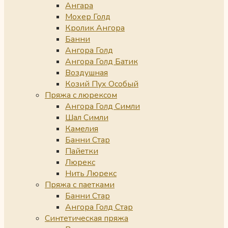
Ангара
Мохер Голд
Кролик Ангора
Банни
Ангора Голд
Ангора Голд Батик
Воздушная
Козий Пух Особый
Пряжа с люрексом
Ангора Голд Симли
Шал Симли
Камелия
Банни Стар
Пайетки
Люрекс
Нить Люрекс
Пряжа с паетками
Банни Стар
Ангора Голд Стар
Синтетическая пряжа