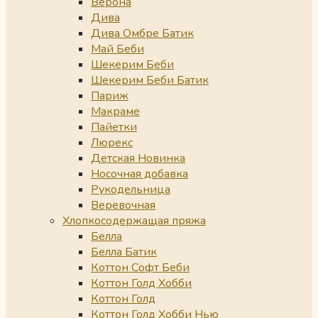
Верона
Дива
Дива Омбре Батик
Май Беби
Шекерим Беби
Шекерим Беби Батик
Париж
Макраме
Пайетки
Люрекс
Детская Новинка
Носочная добавка
Рукодельница
Веревочная
Хлопкосодержащая пряжа
Белла
Белла Батик
Коттон Софт Беби
Коттон Голд Хобби
Коттон Голд
Коттон Голд Хобби Нью