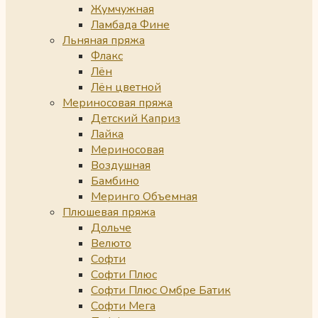
Жумчужная
Ламбада Фине
Льняная пряжа
Флакс
Лён
Лён цветной
Мериносовая пряжа
Детский Каприз
Лайка
Мериносовая
Воздушная
Бамбино
Меринго Объемная
Плюшевая пряжа
Дольче
Велюто
Софти
Софти Плюс
Софти Плюс Омбре Батик
Софти Мега