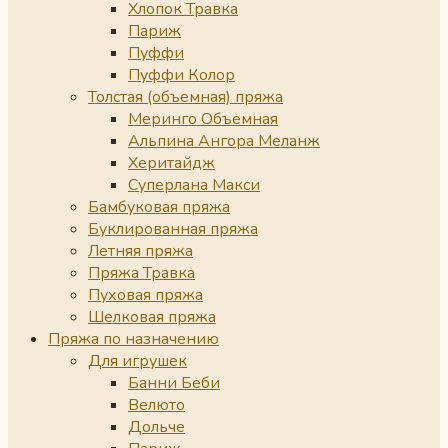
Хлопок Травка
Париж
Пуффи
Пуффи Колор
Толстая (объемная) пряжа
Меринго Объемная
Альпина Ангора Меланж
Херитайдж
Суперлана Макси
Бамбуковая пряжа
Буклированная пряжа
Летняя пряжа
Пряжа Травка
Пуховая пряжа
Шелковая пряжа
Пряжа по назначению
Для игрушек
Банни Беби
Велюто
Дольче