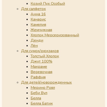
Козий Пух Особый
Для салфеток
Анна 16
Канарис
Камелия
Жемчужная
Хлопок Мерсеризованный
Денди
Лён
Для сумок/рюкзаков
Толстый Хлопок
Джут 100%
Макраме
Веревочная
Раффия
Для детей/новорожденных
Мерино Роял
Беби Вул
Белла
Белла Батик