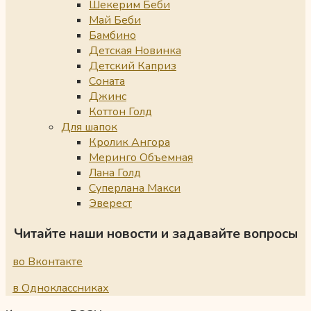
Шекерим Беби
Май Беби
Бамбино
Детская Новинка
Детский Каприз
Соната
Джинс
Коттон Голд
Для шапок
Кролик Ангора
Меринго Объемная
Лана Голд
Суперлана Макси
Эверест
Читайте наши новости и задавайте вопросы
во Вконтакте
в Одноклассниках