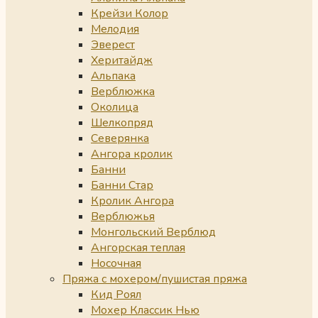
Крейзи Колор
Мелодия
Эверест
Херитайдж
Альпака
Верблюжка
Околица
Шелкопряд
Северянка
Ангора кролик
Банни
Банни Стар
Кролик Ангора
Верблюжья
Монгольский Верблюд
Ангорская теплая
Носочная
Пряжа с мохером/пушистая пряжа
Кид Роял
Мохер Классик Нью