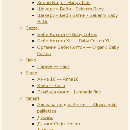
Хеппи Кидс - Happy Kids
Шекерим Беби - Sekerim Baby
Шекерим Беби Батик - Sekerim Baby
Batik
Gazzal
Беби Коттон — Baby Cotton
Беби Коттон XL — Baby Cotton XL
Органик Беби Коттон — Organic Baby
Cotton
Nako
Париж — Paris
Seam
Анна 16 — Anna16
Коко — Coco
Ламбада фине - Lambada fine
Yarnart
Альпака голд пайетки — Alpaca gold
paillettes
Джинс
Джинс Софт Колор