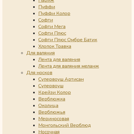
Париж
Пуффи
Пуффи Колор
Софти
Софти Мега
Софти Плюс
Софти Плюс Омбре Батик
Хлопок Травка
Для валяния
Лента для валяния
Лента для валяния меланж
Для носков
Супервоуш Артисан
Супервоуш
Крейзи Колор
Верблюжка
Околица
Верблюжья
Мериносовая
Монгольский Верблюд
Носочная