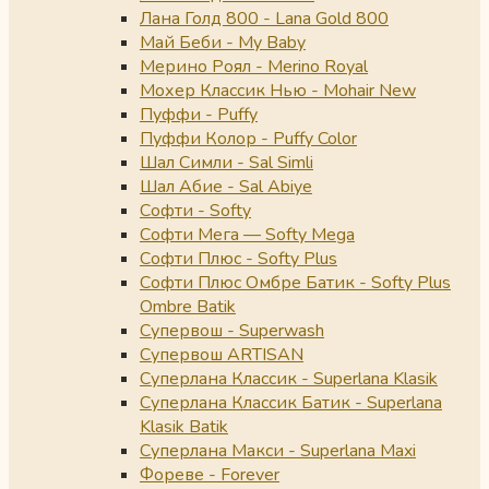
Лана Голд 800 - Lana Gold 800
Май Беби - My Baby
Мерино Роял - Merino Royal
Мохер Классик Нью - Mohair New
Пуффи - Puffy
Пуффи Колор - Puffy Color
Шал Симли - Sal Simli
Шал Абие - Sal Abiye
Софти - Softy
Софти Мега — Softy Mega
Софти Плюс - Softy Plus
Софти Плюс Омбре Батик - Softy Plus
Ombre Batik
Супервош - Superwash
Супервош ARTISAN
Суперлана Классик - Superlana Klasik
Суперлана Классик Батик - Superlana
Klasik Batik
Суперлана Макси - Superlana Maxi
Фореве - Forever