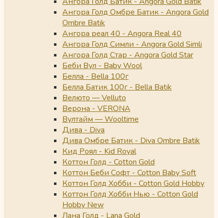
Ангора Голд Батик - Angora Gold Batik
Ангора Голд Омбре Батик - Angora Gold
Ombre Batik
Ангора реал 40 - Angora Real 40
Ангора Голд Симли - Angora Gold Simli
Ангора Голд Стар - Angora Gold Star
Беби Вул - Baby Wool
Белла - Bella 100г
Белла Батик 100г - Bella Batik
Велюто — Velluto
Верона - VERONA
Вултайм — Wooltime
Дива - Diva
Дива Омбре Батик - Diva Ombre Batik
Кид Роял - Kid Royal
Коттон Голд - Cotton Gold
Коттон Беби Софт - Cotton Baby Soft
Коттон Голд Хобби - Cotton Gold Hobby
Коттон Голд Хобби Нью - Cotton Gold
Hobby New
Лана Голд - Lana Gold