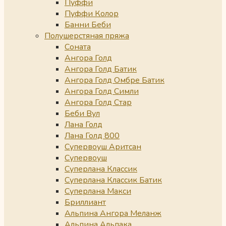
Пуффи
Пуффи Колор
Банни Беби
Полушерстяная пряжа
Соната
Ангора Голд
Ангора Голд Батик
Ангора Голд Омбре Батик
Ангора Голд Симли
Ангора Голд Стар
Беби Вул
Лана Голд
Лана Голд 800
Супервоуш Аритсан
Супервоуш
Суперлана Классик
Суперлана Классик Батик
Суперлана Макси
Бриллиант
Альпина Ангора Меланж
Альпина Альпака