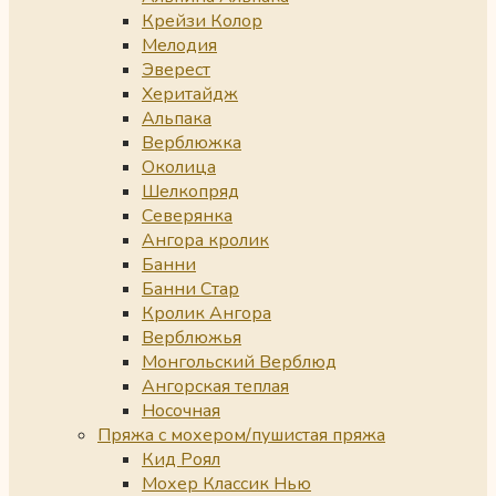
Крейзи Колор
Мелодия
Эверест
Херитайдж
Альпака
Верблюжка
Околица
Шелкопряд
Северянка
Ангора кролик
Банни
Банни Стар
Кролик Ангора
Верблюжья
Монгольский Верблюд
Ангорская теплая
Носочная
Пряжа с мохером/пушистая пряжа
Кид Роял
Мохер Классик Нью