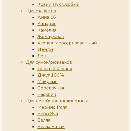
Козий Пух Особый
Для салфеток
Анна 16
Канарис
Камелия
Жемчужная
Хлопок Мерсеризованный
Денди
Лён
Для сумок/рюкзаков
Толстый Хлопок
Джут 100%
Макраме
Веревочная
Раффия
Для детей/новорожденных
Мерино Роял
Беби Вул
Белла
Белла Батик