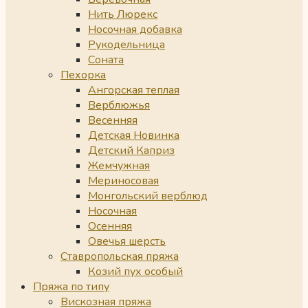
Нить Люрекс
Носочная добавка
Рукодельница
Соната
Пехорка
Ангорская теплая
Верблюжья
Весенняя
Детская Новинка
Детский Каприз
Жемчужная
Мериносовая
Монгольский верблюд
Носочная
Осенняя
Овечья шерсть
Ставропольская пряжа
Козий пух особый
Пряжа по типу
Вискозная пряжа