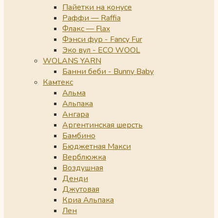
Пайетки на конусе
Раффи — Raffia
Флакс — Flax
Фэнси фур - Fancy Fur
Эко вул - ECO WOOL
WOLANS YARN
Банни беби - Bunny Baby
Камтекс
Альма
Альпака
Ангара
Аргентинская шерсть
Бамбино
Бюджетная Макси
Верблюжка
Воздушная
Денди
Джутовая
Криа Альпака
Лен