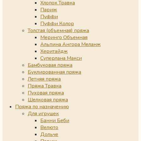
Хлопок Травка
Париж
Пуффи
Пуффи Колор
Толстая (объемная) пряжа
Меринго Объемная
Альпина Ангора Меланж
Херитайдж
Суперлана Макси
Бамбуковая пряжа
Буклированная пряжа
Летняя пряжа
Пряжа Травка
Пуховая пряжа
Шелковая пряжа
Пряжа по назначению
Для игрушек
Банни Беби
Велюто
Дольче