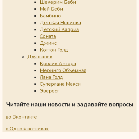
Шекерим Беби
Май Беби
Бамбино
Детская Новинка
Детский Каприз
Соната
Джинс
Коттон Голд
Для шапок
Кролик Ангора
Меринго Объемная
Лана Голд
Суперлана Макси
Эверест
Читайте наши новости и задавайте вопросы
во Вконтакте
в Одноклассниках