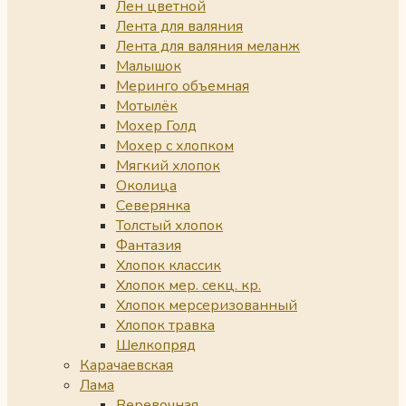
Лен цветной
Лента для валяния
Лента для валяния меланж
Малышок
Меринго объемная
Мотылёк
Мохер Голд
Мохер с хлопком
Мягкий хлопок
Околица
Северянка
Толстый хлопок
Фантазия
Хлопок классик
Хлопок мер. секц. кр.
Хлопок мерсеризованный
Хлопок травка
Шелкопряд
Карачаевская
Лама
Веревочная