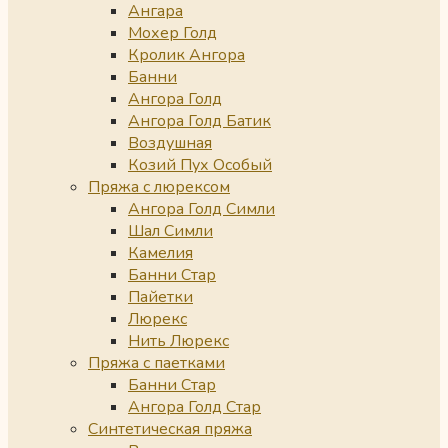
Ангара
Мохер Голд
Кролик Ангора
Банни
Ангора Голд
Ангора Голд Батик
Воздушная
Козий Пух Особый
Пряжа с люрексом
Ангора Голд Симли
Шал Симли
Камелия
Банни Стар
Пайетки
Люрекс
Нить Люрекс
Пряжа с паетками
Банни Стар
Ангора Голд Стар
Синтетическая пряжа