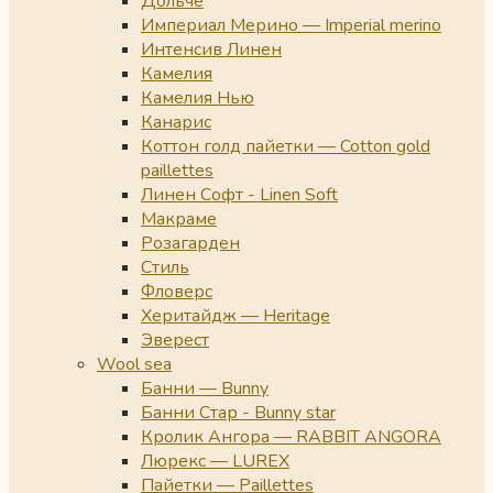
Дольче
Империал Мерино — Imperial merino
Интенсив Линен
Камелия
Камелия Нью
Канарис
Коттон голд пайетки — Cotton gold
paillettes
Линен Софт - Linen Soft
Макраме
Розагарден
Стиль
Фловерс
Херитайдж — Heritage
Эверест
Wool sea
Банни — Bunny
Банни Стар - Bunny star
Кролик Ангора — RABBIT ANGORA
Люрекс — LUREX
Пайетки — Paillettes