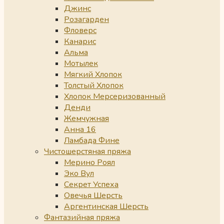
Джинс
Розагарден
Фловерс
Канарис
Альма
Мотылек
Мягкий Хлопок
Толстый Хлопок
Хлопок Мерсеризованный
Денди
Жемчужная
Анна 16
Ламбада Фине
Чистошерстяная пряжа
Мерино Роял
Эко Вул
Секрет Успеха
Овечья Шерсть
Аргентинская Шерсть
Фантазийная пряжа