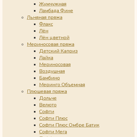
Жумчужная
Ламбада Фине
Льняная пряжа
Флакс
Лён
Лён цветной
Мериносовая пряжа
Детский Каприз
Лайка
Мериносовая
Воздушная
Бамбино
Меринго Объемная
Плюшевая пряжа
Дольче
Велюто
Софти
Софти Плюс
Софти Плюс Омбре Батик
Софти Мега