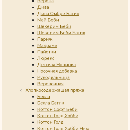
Верона
Дива
Дива Омбре Батик
Май Беби
Шекерим Беби
Шекерим Беби Батик
Париж
Макраме
Пайетки
Люрекс
Детская Новинка
Носочная добавка
Рукодельница
Веревочная
Хлопкосодержащая пряжа
Белла
Белла Батик
Коттон Софт Беби
Коттон Голд Хобби
Коттон Голд
Коттон Голд Хобби Нью